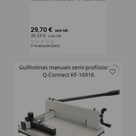
29,70 €
sem IVA
36,53 €
com IVA
0 Avaliação(ões)
favorite_border