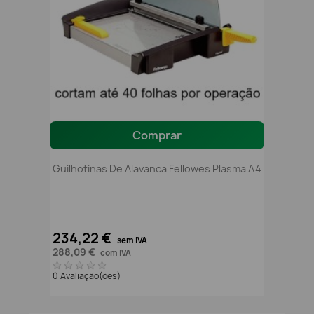
Comprar
Guilhotinas De Alavanca Fellowes Plasma A4
234,22 €
sem IVA
288,09 €
com IVA
0 Avaliação(ões)