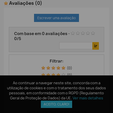
Avaliações
(0)
Escrever uma avaliação
Com base em
0
avaliações
-
0
/
5
Filtrar:
(0)
(0)
(0)
Ao continuar a navegar neste site, concorda com a
Ao continuar a navegar neste site, concorda com a
utilização de cookies e com o tratamento dos seus dados
utilização de cookies e com o tratamento dos seus dados
(0)
pessoais, em conformidade com o RGPD (Regulamento
pessoais, em conformidade com o RGPD (Regulamento
(0)
Geral de Proteção de Dados) da UE.
Geral de Proteção de Dados) da UE.
Ver mais detalhes
Ver mais detalhes
ACEITO, CLARO!
ACEITO, CLARO!
Sem avaliações para o produto