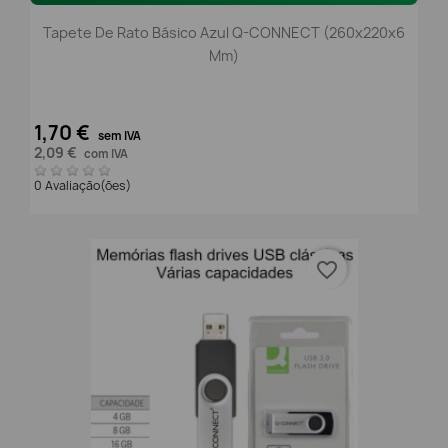
Tapete De Rato Básico Azul Q-CONNECT (260x220x6
Mm)
1,70 €
sem IVA
2,09 €
com IVA
0 Avaliação(ões)
favorite_border