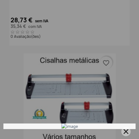
28,73 €
sem IVA
35,34 €
com IVA
0 Avaliação(ões)
favorite_border