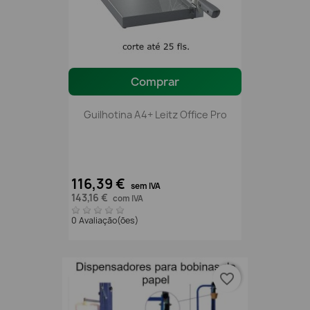
Comprar
Guilhotina A4+ Leitz Office Pro
116,39 €
sem IVA
143,16 €
com IVA
0 Avaliação(ões)
favorite_border