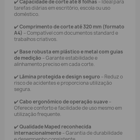
✔️
Capacidade de corte até 8 folhas
– Ideal para
tarefas diárias em escritório, escola ou uso
doméstico.
✔️
Comprimento de corte até 320 mm (formato
A4)
– Compatível com documentos standard e
trabalhos criativos.
✔️
Base robusta em plástico e metal com guias
de medição
– Garante estabilidade e
alinhamento preciso em cada corte.
✔️
Lâmina protegida e design seguro
– Reduz o
risco de acidentes e proporciona utilização
segura.
✔️
Cabo ergonómico de operação suave
–
Oferece conforto e facilidade de uso mesmo em
utilização frequente.
✔️
Qualidade Maped reconhecida
internacionalmente
– Garantia de durabilidade
e desempenho consistente.