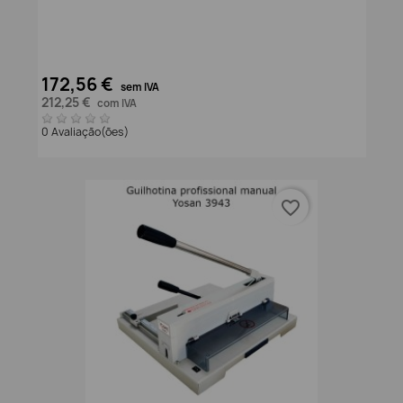
172,56 €
sem IVA
212,25 €
com IVA
0 Avaliação(ões)
favorite_border