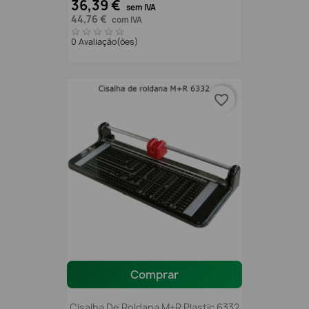
36,39 €
sem IVA
44,76 €
com IVA
0 Avaliação(ões)
favorite_border
Comprar
Cisalha De Roldana M+R Plastic 6332