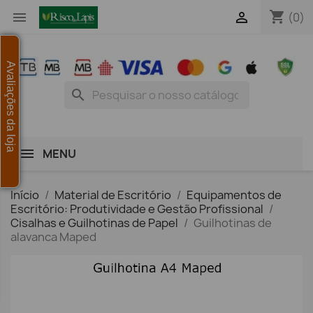
shopping_cart


(0)
Avaliações da loja
search
MENU
Início
Material de Escritório
Equipamentos de
Escritório: Produtividade e Gestão Profissional
Cisalhas e Guilhotinas de Papel
Guilhotinas de
alavanca Maped