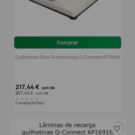
Comprar
Guilhotinas Semi-Profissionais Q-Connect KF16916
217,44 €
sem IVA
267,45 €
com IVA
0 Avaliação(ões)
favorite_border