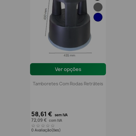
Ver opções
Tamboretes Com Rodas Retráteis
58,61 €
sem IVA
72,09 €
com IVA
0 Avaliação(ões)