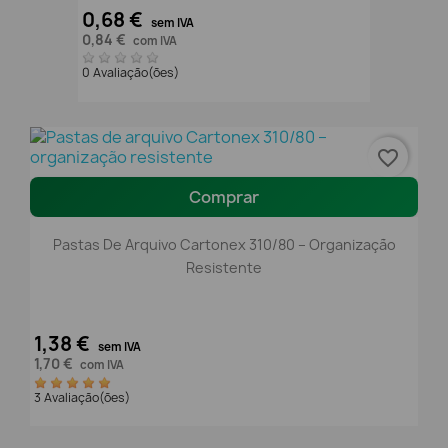
0,68 €
sem IVA
0,84 €
com IVA
0 Avaliação(ões)
favorite_border
Comprar
Pastas De Arquivo Cartonex 310/80 – Organização
Resistente
1,38 €
sem IVA
1,70 €
com IVA
3 Avaliação(ões)