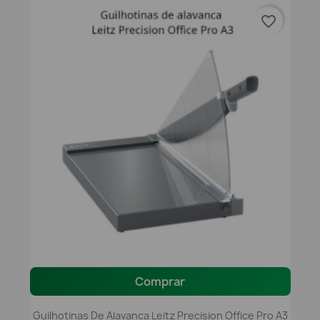
favorite_border
Comprar
Guilhotinas De Alavanca Leitz Precision Office Pro A3