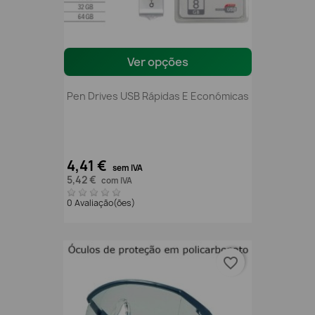
Ver opções
Pen Drives USB Rápidas E Económicas
4,41 €
sem IVA
5,42 €
com IVA
0 Avaliação(ões)
favorite_border