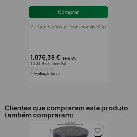
Comprar
Guilhotinas Yosan Profissionais 3943
1.076,38 €
sem IVA
1 323,95 €
com IVA
0 Avaliação(ões)
Clientes que compraram este produto
também compraram:
favorite_border