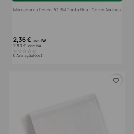
Marcadores Posca PC-3M Ponta Fina - Cores Avulsas
2,36 €
sem IVA
2,90 €
com IVA
0 Avaliação(ões)
favorite_border