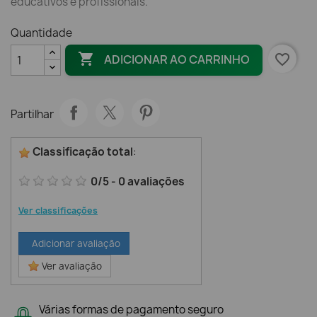
educativos e profissionais.
Quantidade

favorite_border
ADICIONAR AO CARRINHO
Partilhar
Classificação total
:
0
/
5
-
0
avaliações
Ver classificações
Adicionar avaliação
Ver avaliação
Várias formas de pagamento seguro