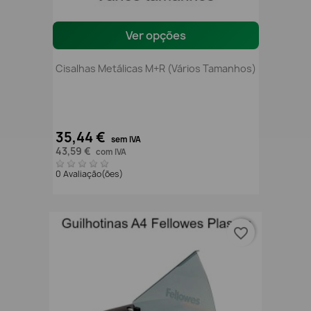
Ver opções
Cisalhas Metálicas M+R (vários Tamanhos)
35,44 €
sem IVA
43,59 €
com IVA
0 Avaliação(ões)
favorite_border