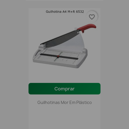
favorite_border
Comprar
Guilhotinas Mor Em Plástico