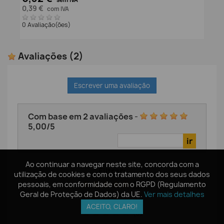
0,39 €
com IVA
0 Avaliação(ões)
Avaliações
(2)
Escrever uma avaliação
Com base em
2
avaliações
-
5,00
/
5
Ao continuar a navegar neste site, concorda com a
Ao continuar a navegar neste site, concorda com a
Filtrar:
utilização de cookies e com o tratamento dos seus dados
utilização de cookies e com o tratamento dos seus dados
pessoais, em conformidade com o RGPD (Regulamento
pessoais, em conformidade com o RGPD (Regulamento
(2)
Geral de Proteção de Dados) da UE.
Geral de Proteção de Dados) da UE.
Ver mais detalhes
Ver mais detalhes
(0)
ACEITO, CLARO!
ACEITO, CLARO!
(0)