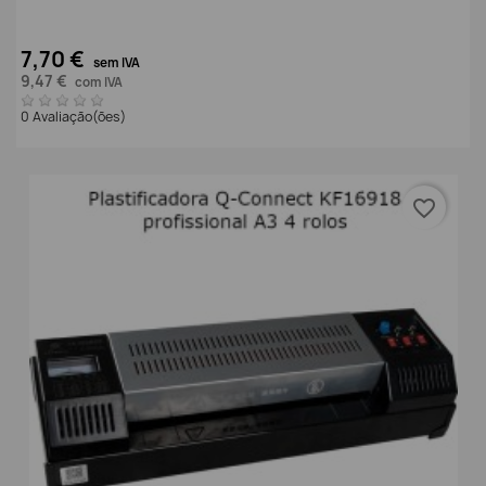
7,70 €
sem IVA
9,47 €
com IVA
0 Avaliação(ões)
favorite_border