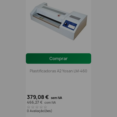
Comprar
Plastificadoras A2 Yosan LM-460
379,08 €
sem IVA
466,27 €
com IVA
0 Avaliação(ões)