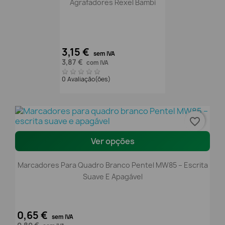
Agrafadores Rexel Bambi
3,15 €
sem IVA
3,87 €
com IVA
0 Avaliação(ões)
favorite_border
Ver opções
Marcadores Para Quadro Branco Pentel MW85 – Escrita
Suave E Apagável
0,65 €
sem IVA