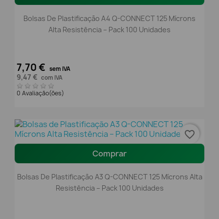
Bolsas De Plastificação A4 Q-CONNECT 125 Mícrons
Alta Resistência – Pack 100 Unidades
7,70 €
sem IVA
9,47 €
com IVA
0 Avaliação(ões)
favorite_border
Comprar
Bolsas De Plastificação A3 Q-CONNECT 125 Mícrons Alta
Resistência – Pack 100 Unidades