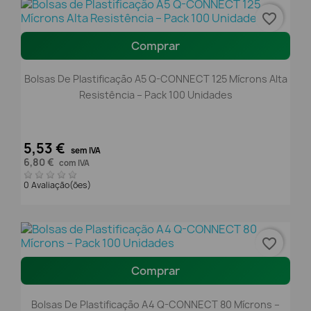
favorite_border
Comprar
Bolsas De Plastificação A5 Q-CONNECT 125 Mícrons Alta
Resistência – Pack 100 Unidades
5,53 €
sem IVA
6,80 €
com IVA
0 Avaliação(ões)
favorite_border
Comprar
Bolsas De Plastificação A4 Q-CONNECT 80 Mícrons –