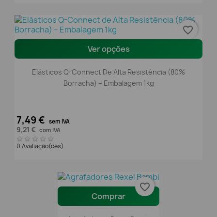
favorite_border
Ver opções
Elásticos Q-Connect De Alta Resistência (80%
Borracha) – Embalagem 1kg
7,49 €
sem IVA
9,21 €
com IVA
0 Avaliação(ões)
favorite_border
Comprar