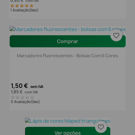
0,80 €
com IVA
1 Avaliação(ões)
favorite_border
Comprar
Marcadores Fluorescentes - Bolsas Com 6 Cores
1,50 €
sem IVA
1,85 €
com IVA
0 Avaliação(ões)
favorite_border
Ver opções