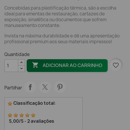
Concebidas para plastificação térmica, são a escolha
ideal para ementas de restauração, cartazes de
exposição, sinalética ou documentos que sofrem
manuseamento constante.
Invista na máxima durabilidade e dê uma apresentação
profissional premium aos seus materiais impressos!
Quantidade

favorite_border
ADICIONAR AO CARRINHO
Partilhar
Classificação total
:
5,00
/
5
-
2
avaliações