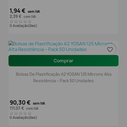
1,94 €
sem IVA
2,39 €
com IVA
0 Avaliação(ões)
favorite_border
Comprar
Bolsas De Plastificação A2 YOSAN 125 Mícrons Alta
Resistência – Pack 50 Unidades
90,30 €
sem IVA
111,07 €
com IVA
0 Avaliação(ões)