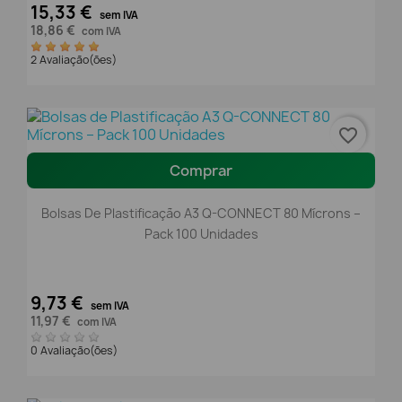
15,33 €
sem IVA
18,86 €
com IVA
2 Avaliação(ões)
favorite_border
Comprar
Bolsas De Plastificação A3 Q-CONNECT 80 Mícrons –
Pack 100 Unidades
9,73 €
sem IVA
11,97 €
com IVA
0 Avaliação(ões)