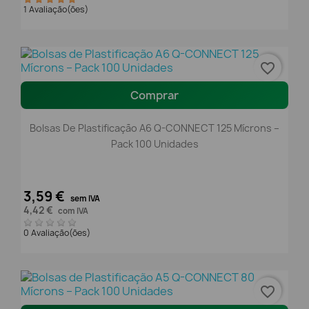
1 Avaliação(ões)
favorite_border
Comprar
Bolsas De Plastificação A6 Q-CONNECT 125 Mícrons –
Pack 100 Unidades
3,59 €
sem IVA
4,42 €
com IVA
0 Avaliação(ões)
favorite_border