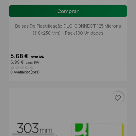
Comprar
Bolsas De Plastificação DL Q-CONNECT 125 Mícrons
(110x230 Mm) – Pack 100 Unidades
5,68 €
sem IVA
6,99 €
com IVA
0 Avaliação(ões)
favorite_border