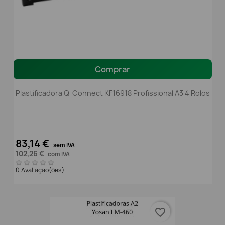
Comprar
Plastificadora Q-Connect KF16918 Profissional A3 4 Rolos
83,14 €
sem IVA
102,26 €
com IVA
0 Avaliação(ões)
favorite_border