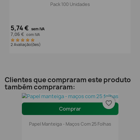
Pack 100 Unidades
5,74 €
sem IVA
7,06 €
com IVA
2 Avaliação(ões)
Clientes que compraram este produto
também compraram:
favorite_border
Comprar
Papel Manteiga - Maços Com 25 Folhas