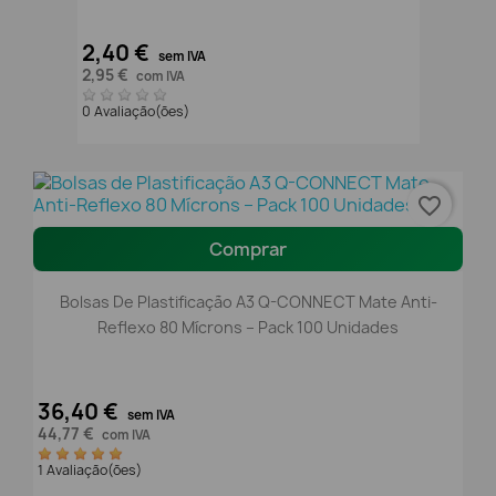
2,40 €
sem IVA
2,95 €
com IVA
0 Avaliação(ões)
favorite_border
Comprar
Bolsas De Plastificação A3 Q-CONNECT Mate Anti-
Reflexo 80 Mícrons – Pack 100 Unidades
36,40 €
sem IVA
44,77 €
com IVA
1 Avaliação(ões)