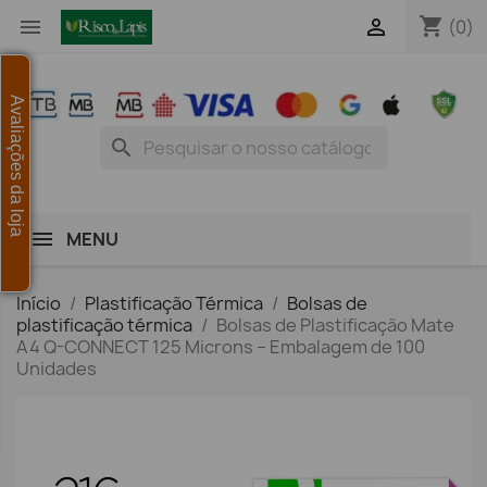
shopping_cart


(0)
Avaliações da loja
search
MENU
Início
Plastificação Térmica
Bolsas de
plastificação térmica
Bolsas de Plastificação Mate
A4 Q-CONNECT 125 Microns – Embalagem de 100
Unidades