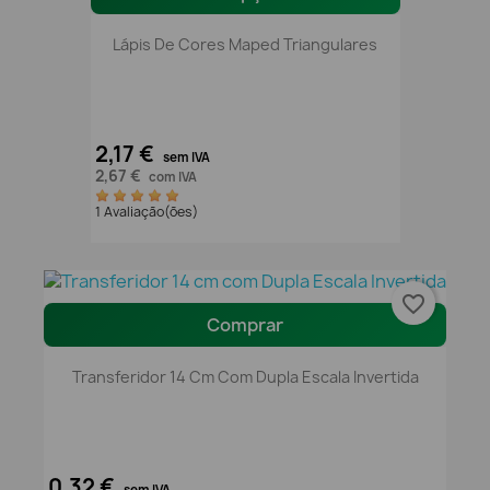
Lápis De Cores Maped Triangulares
2,17 €
sem IVA
2,67 €
com IVA
1 Avaliação(ões)
favorite_border
Comprar
Transferidor 14 Cm Com Dupla Escala Invertida
0,32 €
sem IVA