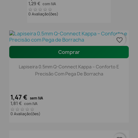
1,29 €
com IVA
0 Avaliação(ões)
favorite_border
Comprar
Lapiseira 0.5mm Q-Connect Kappa – Conforto E
Precisão Com Pega De Borracha
1,47 €
sem IVA
1,81 €
com IVA
0 Avaliação(ões)