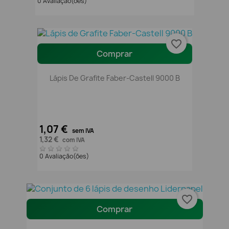
0 Avaliação(ões)
favorite_border
Comprar
Lápis De Grafite Faber-Castell 9000 B
1,07 €
sem IVA
1,32 €
com IVA
0 Avaliação(ões)
favorite_border
Comprar