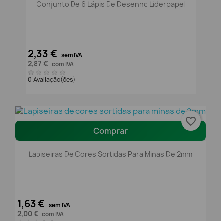
Conjunto De 6 Lápis De Desenho Liderpapel
2,33 €
sem IVA
2,87 €
com IVA
0 Avaliação(ões)
favorite_border
Comprar
Lapiseiras De Cores Sortidas Para Minas De 2mm
1,63 €
sem IVA
2,00 €
com IVA