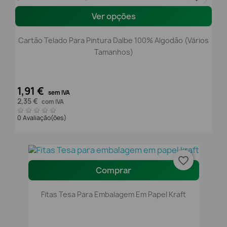
Ver opções
Cartão Telado Para Pintura Dalbe 100% Algodão (Vários
Tamanhos)
1,91 €
sem IVA
2,35 €
com IVA
0 Avaliação(ões)
favorite_border
Comprar
Fitas Tesa Para Embalagem Em Papel Kraft