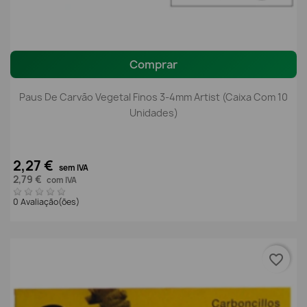
Comprar
Paus De Carvão Vegetal Finos 3-4mm Artist (Caixa Com 10
Unidades)
2,27 €
sem IVA
2,79 €
com IVA
0 Avaliação(ões)
favorite_border