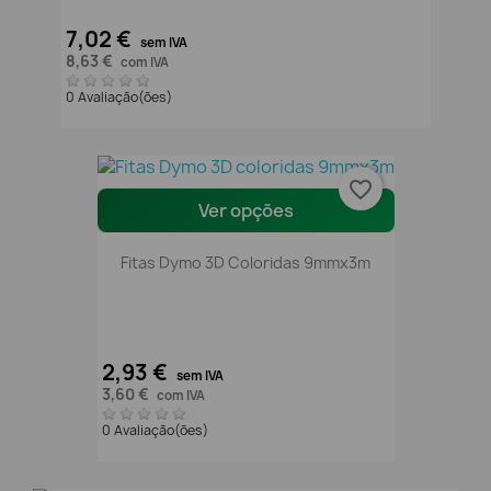
7,02 €
sem IVA
8,63 €
com IVA
0 Avaliação(ões)
favorite_border
Ver opções
Fitas Dymo 3D Coloridas 9mmx3m
2,93 €
sem IVA
3,60 €
com IVA
0 Avaliação(ões)