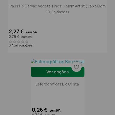
Paus De Carvão Vegetal Finos 3-4mm Artist (Caixa Com
10 Unidades)
2,27 €
sem IVA
2,79 €
com IVA
0 Avaliação(ões)
favorite_border
Ver opções
Esferográficas Bic Cristal
0,26 €
sem IVA
0,32 €