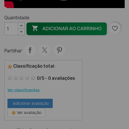
Quantidade

favorite_border
ADICIONAR AO CARRINHO
Partilhar
Classificação total
:
0
/
5
-
0
avaliações
Ver classificações
Adicionar avaliação
Ver avaliação