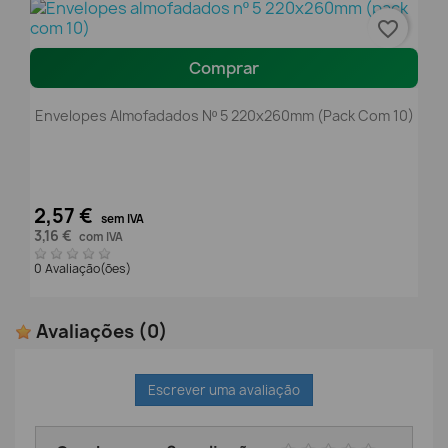
favorite_border
Comprar
Envelopes Almofadados Nº 5 220x260mm (pack Com 10)
2,57 €
sem IVA
3,16 €
com IVA
0 Avaliação(ões)
Avaliações
(0)
Escrever uma avaliação