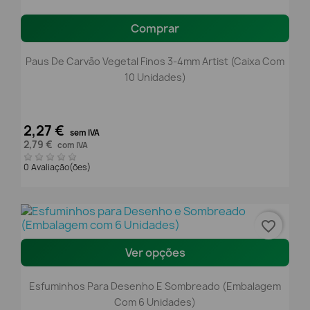
Comprar
Paus De Carvão Vegetal Finos 3-4mm Artist (Caixa Com
10 Unidades)
2,27 €
sem IVA
2,79 €
com IVA
0 Avaliação(ões)
favorite_border
Ver opções
Esfuminhos Para Desenho E Sombreado (Embalagem
Com 6 Unidades)