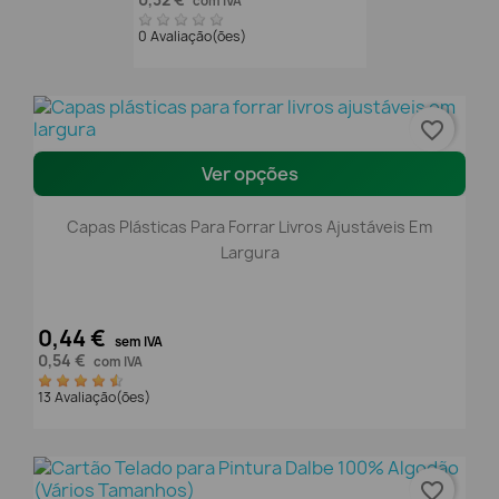
com IVA
0 Avaliação(ões)
favorite_border
Ver opções
Capas Plásticas Para Forrar Livros Ajustáveis Em
Largura
0,44 €
sem IVA
0,54 €
com IVA
13 Avaliação(ões)
favorite_border