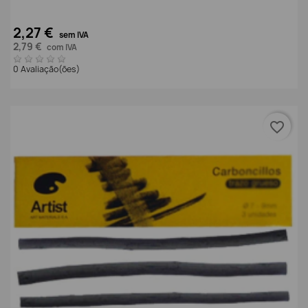
2,27 €
sem IVA
2,79 €
com IVA
0 Avaliação(ões)
favorite_border