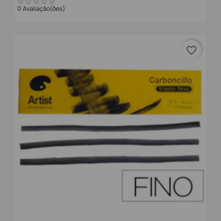
0 Avaliação(ões)
favorite_border