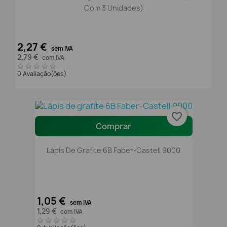
Com 3 Unidades)
2,27 €
sem IVA
2,79 €
com IVA
0 Avaliação(ões)
favorite_border
Comprar
Lápis De Grafite 6B Faber-Castell 9000
1,05 €
sem IVA
1,29 €
com IVA