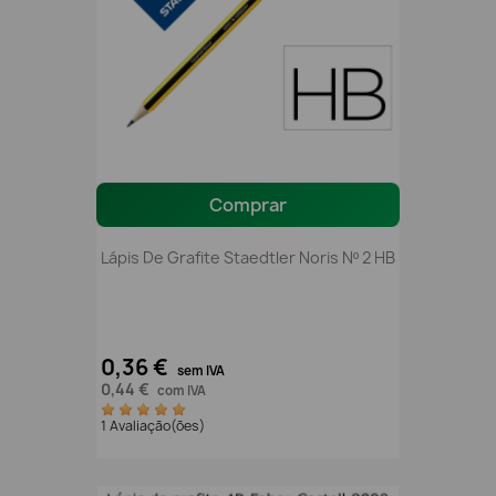
Comprar
Lápis De Grafite Staedtler Noris Nº 2 HB
0,36 €
sem IVA
0,44 €
com IVA
1 Avaliação(ões)