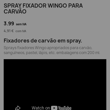
SPRAY FIXADOR WINGO PARA
CARVÃO
3.99
sem IVA
4,91 €
com IVA
Fixadores de carvão em spray.
Sprays fixadores Wingo apropriados para carvão,
sanguíneos, pastel, lápis, etc. embalagens com 200 ml.