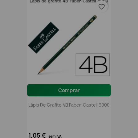
favorite_border
Comprar
Lápis De Grafite 4B Faber-Castell 9000
1,05 €
sem IVA