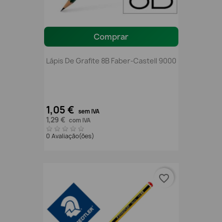
Comprar
Lápis De Grafite 8B Faber-Castell 9000
1,05 €
sem IVA
1,29 €
com IVA
0 Avaliação(ões)
favorite_border