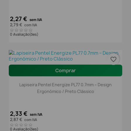
2,27 €
sem IVA
2,79 €
com IVA
0 Avaliação(ões)
favorite_border
Comprar
Lapiseira Pentel Energize PL77 0.7mm – Design
Ergonómico / Preto Clássico
2,33 €
sem IVA
2,87 €
com IVA
0 Avaliação(ões)