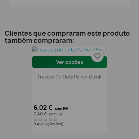
Clientes que compraram este produto
também compraram:
favorite_border
Ver opções
Frascos De Tinta Parker Quink
6,02 €
sem IVA
7,40 €
com IVA
0 Avaliação(ões)