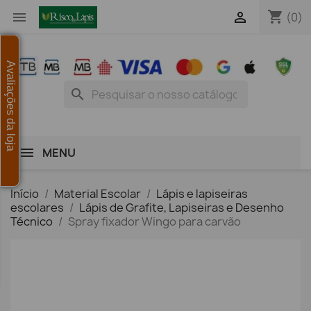
shopping_cart


(0)
Avaliações da loja
search
MENU
Início
Material Escolar
Lápis e lapiseiras
escolares
Lápis de Grafite, Lapiseiras e Desenho
Técnico
Spray fixador Wingo para carvão