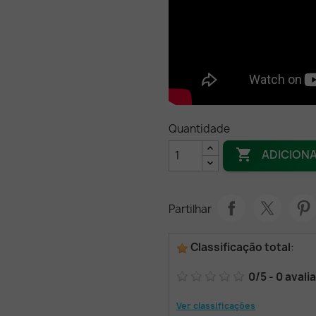
Quantidade

ADICION
Partilhar
Classificação total
:
0
/
5
-
0
avali
Ver classificações