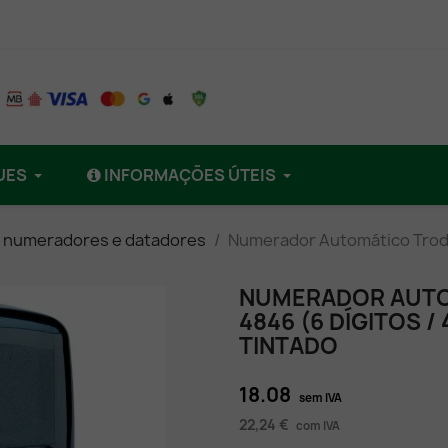
UES
INFORMAÇÕES ÚTEIS
 numeradores e datadores
Numerador Automático Trodat
NUMERADOR AUTO
4846 (6 DÍGITOS /
TINTADO
18.08
sem IVA
22,24 €
com IVA