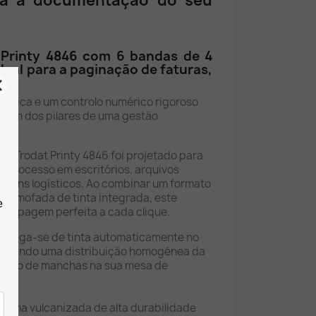
oda a documentação do seu
Printy 4846 com 6 bandas de 4
eal para a paginação de faturas,
ógica e um controlo numérico rigoroso
é um dos pilares de uma gestão
o Trodat Printy 4846 foi projetado para
te processo em escritórios, arquivos
mazéns logísticos. Ao combinar um formato
 almofada de tinta integrada, este
ampagem perfeita a cada clique.
carrega-se de tinta automaticamente no
garantindo uma distribuição homogénea da
 risco de manchas na sua mesa de
racha vulcanizada de alta durabilidade