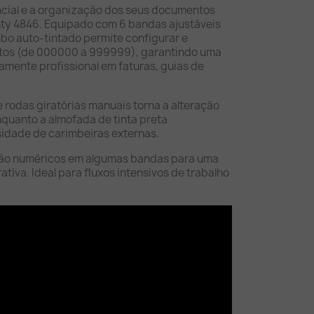
cial e a organização dos seus documentos
ty 4846. Equipado com 6 bandas ajustáveis
mbo auto-tintado permite configurar e
itos (de 000000 a 999999), garantindo uma
ltamente profissional em faturas, guias de
rodas giratórias manuais torna a alteração
enquanto a almofada de tinta preta
sidade de carimbeiras externas.
 não numéricos em algumas bandas para uma
ativa. Ideal para fluxos intensivos de trabalho