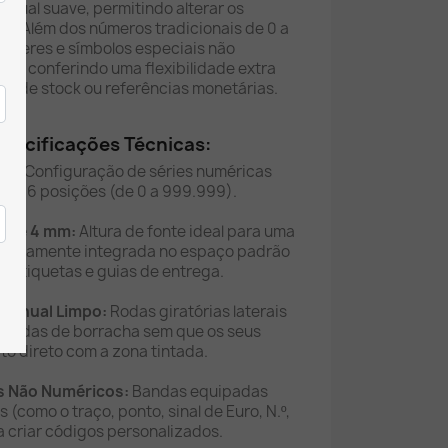
nual suave, permitindo alterar os
va. Além dos números tradicionais de 0 a
arateres e símbolos especiais não
as, conferindo uma flexibilidade extra
as de stock ou referências monetárias.
specificações Técnicas:
os:
Configuração de séries numéricas
até 6 posições (de 0 a 999.999).
a de 4 mm:
Altura de fonte ideal para uma
perfeitamente integrada no espaço padrão
, etiquetas e guias de entrega.
Manual Limpo:
Rodas giratórias laterais
bandas de borracha sem que os seus
o direto com a zona tintada.
s Não Numéricos:
Bandas equipadas
(como o traço, ponto, sinal de Euro, N.º,
ra criar códigos personalizados.