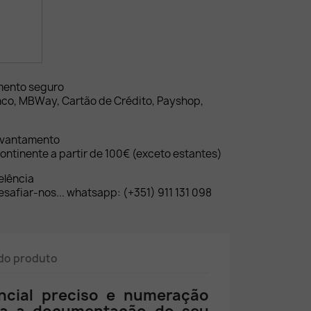
mento seguro
nco, MBWay, Cartão de Crédito, Payshop,
evantamento
ontinente a partir de 100€ (exceto estantes)
elência
safiar-nos... whatsapp: (+351) 911 131 098
do produto
ncial preciso e numeração