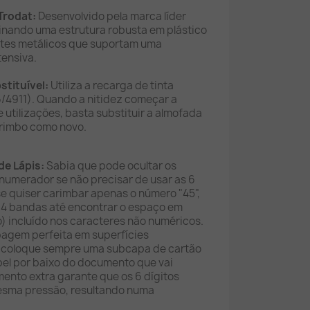
Trodat:
Desenvolvido pela marca líder
inando uma estrutura robusta em plástico
ntes metálicos que suportam uma
tensiva.
stituível:
Utiliza a recarga de tinta
6/4911). Quando a nitidez começar a
 utilizações, basta substituir a almofada
arimbo como novo.
de Lápis:
Sabia que pode ocultar os
 numerador se não precisar de usar as 6
e quiser carimbar apenas o número "45",
s 4 bandas até encontrar o espaço em
) incluído nos caracteres não numéricos.
agem perfeita em superfícies
s, coloque sempre uma subcapa de cartão
pel por baixo do documento que vai
ento extra garante que os 6 dígitos
esma pressão, resultando numa