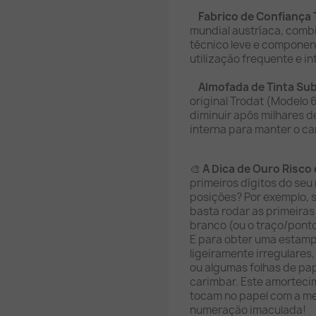
Fabrico de Confiança 
mundial austríaca, comb
técnico leve e compone
utilização frequente e in
Almofada de Tinta Sub
original Trodat (Modelo 
diminuir após milhares de
interna para manter o c
🎨
A Dica de Ouro Risco 
primeiros dígitos do seu
posições? Por exemplo, s
basta rodar as primeira
branco (ou o traço/ponto
E para obter uma estamp
ligeiramente irregulare
ou algumas folhas de pa
carimbar. Este amortecim
tocam no papel com a m
numeração imaculada!