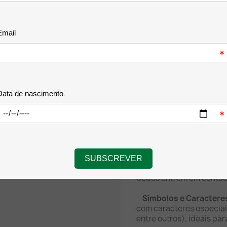
oferecem uma rotação ma
números de forma intuiti
9, o Trodat 4846 inclui c
numéricos nas suas band
para codificações intern
Características e E
Capacidade de 6 Dígit
completas consecutivos 
Caracteres com Altur
leitura rápida e clara, 
de cabeçalhos de faturas
Mecanismo de Ajuste 
que permitem mover as 
dedos entrem em contact
Símbolos e Caractere
com caracteres especiais 
entre outros), ideais pa