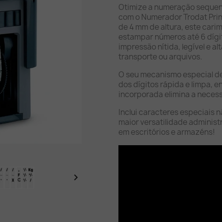
Otimize a numeração sequen
com o Numerador Trodat Prin
de 4 mm de altura, este cari
estampar números até 6 díg
impressão nítida, legível e a
transporte ou arquivos.
O seu mecanismo especial de 
dos dígitos rápida e limpa, 
incorporada elimina a neces
Inclui caracteres especiais
maior versatilidade administr
em escritórios e armazéns!
