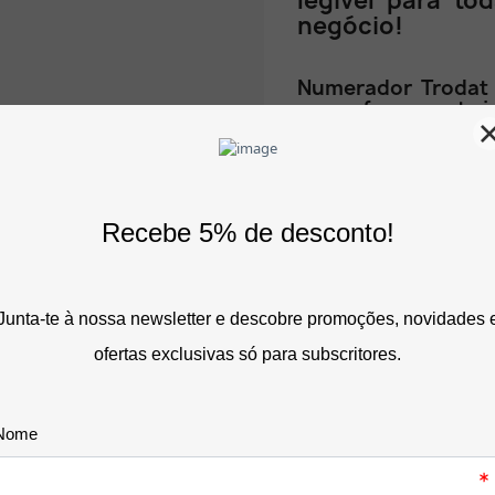
legível para t
negócio!
Numerador Trodat 
mm: a ferramenta id
guias e lotes.
Manter uma ordem cronol
na documentação física 
administrativa eficiente.
O Numerador Auto-Tintad
simplificar e acelerar es
centrais, oficinas ou ar
compacto e leve com uma
carimbo executa uma est
A borracha recolhe e re
interior da estrutura, 
cor preta e eliminando o
trabalho.
As suas 6 bandas de bor