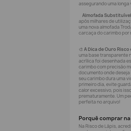
assegurando uma longa v
Almofada Substituível
após milhares de utilizaç
uma nova almofada Troda
carcaça do carimbo por 
🎨
A Dica de Ouro Risco 
uma base transparente na
acrílica foi desenhada e
carimbo com precisão mi
documento onde deseja e
seu carimbo dura uma vi
primeiro dia, evite guar
calor excessivo, pois is
prematuramente. Um peq
perfeita no arquivo!
Porquê comprar na 
Na Risco de Lápis, acred