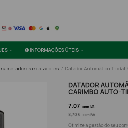
UES
INFORMAÇÕES ÚTEIS
 numeradores e datadores
Datador Automático Trodat P
DATADOR AUTOMÁT
CARIMBO AUTO-TI
7.07
sem IVA
8,70 €
com IVA
Otimize a gestão do seu corre