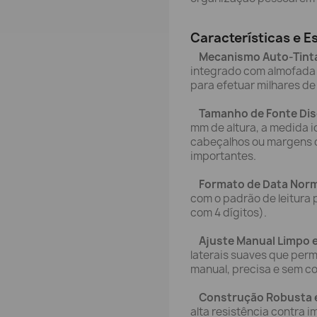
Características e E
Mecanismo Auto-Tinta
integrado com almofada d
para efetuar milhares de
Tamanho de Fonte Dis
mm de altura, a medida 
cabeçalhos ou margens 
importantes.
Formato de Data Norm
com o padrão de leitura 
com 4 dígitos).
Ajuste Manual Limpo e
laterais suaves que permi
manual, precisa e sem co
Construção Robusta e
alta resistência contra 