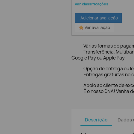
Ver classificações
Adicionar avaliação
Ver avaliação
Várias formas de paga
Transferência, Multiba
Google Pay ou Apple Pay
Opção de entrega ou l
Entregas gratuitas no c
Apoio ao cliente de exc
É o nosso DNA! Venha de
Descrição
Dados 