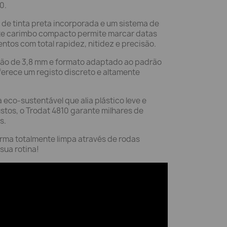
0.
e tinta preta incorporada e um sistema de
te carimbo compacto permite marcar datas
ntos com total rapidez, nitidez e precisão.
rão de 3,8 mm e formato adaptado ao padrão
rece um registo discreto e altamente
eco-sustentável que alia plástico leve e
tos, o Trodat 4810 garante milhares de
s.
forma totalmente limpa através de rodas
 sua rotina!