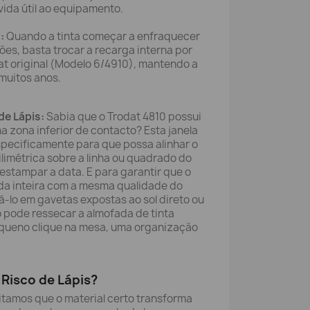
ida útil ao equipamento.
:
Quando a tinta começar a enfraquecer
ões, basta trocar a recarga interna por
t original (Modelo 6/4910), mantendo a
muitos anos.
de Lápis:
Sabia que o Trodat 4810 possui
 zona inferior de contacto? Esta janela
specificamente para que possa alinhar o
limétrica sobre a linha ou quadrado do
stampar a data. E para garantir que o
da inteira com a mesma qualidade do
dá-lo em gavetas expostas ao sol direto ou
so pode ressecar a almofada de tinta
ueno clique na mesa, uma organização
Risco de Lápis?
itamos que o material certo transforma