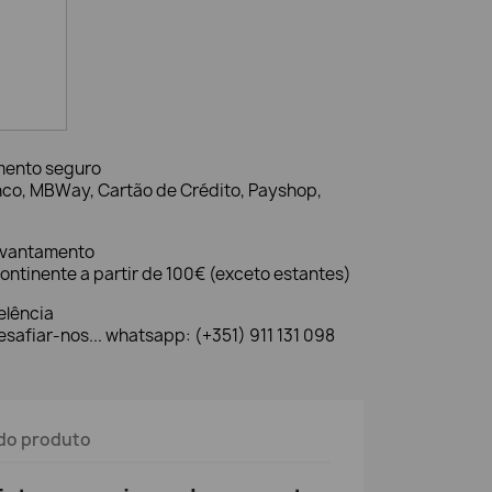
mento seguro
nco, MBWay, Cartão de Crédito, Payshop,
evantamento
ontinente a partir de 100€ (exceto estantes)
elência
safiar-nos... whatsapp: (+351) 911 131 098
do produto