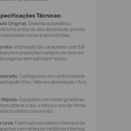
specificações Técnicas:
do Original:
Sistema automático
e tinta preta de alta densidade, pronta
 impressões claras e sem borrões.
creto:
Impressão de caracteres com 3,8
ideal para preencher campos de data em
de páginas sem sobrepor textos
alizado:
Configurado em conformidade
português (Dia / Mês em abreviação / Ano
 Rápido:
Equipado com rodas giratórias
tem alterar o dia, o mês e o ano de forma
ntacto direto com a tinta.
 Leve:
Fabricado em plástico técnico de
impactos com reforços metálicos internos,