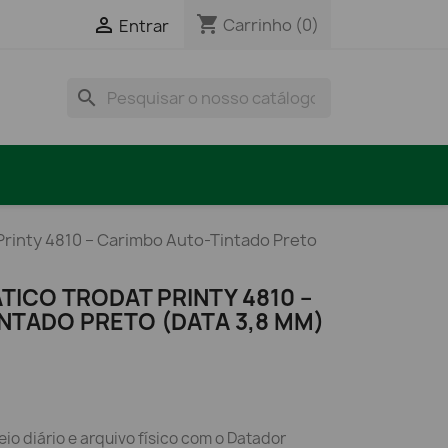
shopping_cart

Carrinho
(0)
Entrar
search
rinty 4810 – Carimbo Auto-Tintado Preto
ICO TRODAT PRINTY 4810 –
NTADO PRETO (DATA 3,8 MM)
io diário e arquivo físico com o Datador