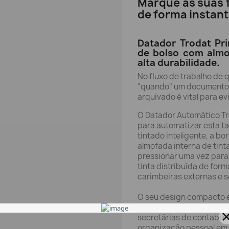
Marque as suas 
de forma instant
Datador Trodat Pr
de bolso com almo
alta durabilidade.
No fluxo de trabalho de 
"quando" um documento f
arquivado é vital para e
O Datador Automático Tro
para automatizar esta t
tintado inteligente, a bo
almofada interna de tinta
pressionar uma vez para
tinta distribuída de fo
carimbeiras externas e s
O seu design compacto 
mão, sendo leve para us
secretárias de contabili
organização pessoal em 