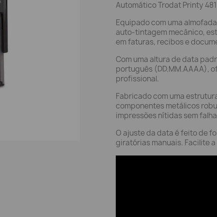
Automático Trodat Printy 481
Equipado com uma almofada d
auto-tintagem mecânico, es
em faturas, recibos e docume
Com uma altura de data pad
português (DD.MM.AAAA), ofe
profissional.
Fabricado com uma estrutura 
componentes metálicos robus
impressões nítidas sem falha
O ajuste da data é feito de 
giratórias manuais. Facilite a