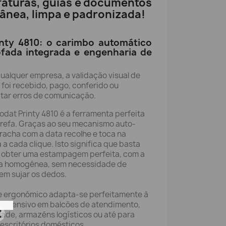
faturas, guias e documentos
ânea, limpa e padronizada!
inty 4810: o carimbo automático
fada integrada e engenharia de
qualquer empresa, a validação visual de
oi recebido, pago, conferido ou
vitar erros de comunicação.
dat Printy 4810 é a ferramenta perfeita
arefa. Graças ao seu mecanismo auto-
rracha com a data recolhe e toca na
 a cada clique. Isto significa que basta
 obter uma estampagem perfeita, com a
rma homogénea, sem necessidade de
em sujar os dedos.
e ergonómico adapta-se perfeitamente à
o intensivo em balcões de atendimento,
dade, armazéns logísticos ou até para
escritórios domésticos.