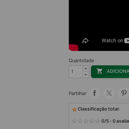
Quantidade

ADICION
Partilhar
Classificação total
:
0
/
5
-
0
avali