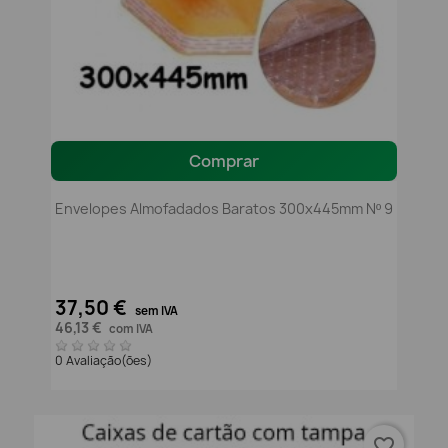
Comprar
Envelopes Almofadados Baratos 300x445mm Nº 9
37,50 €
sem IVA
46,13 €
com IVA
0 Avaliação(ões)
favorite_border