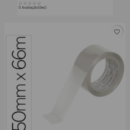
0 Avaliação(ões)
favorite_border