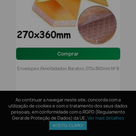
Comprar
Envelopes Almofadados Baratos 270x360mm Nº 8
25,20 €
Ao continuar a navegar neste site, concorda com a
Ao continuar a navegar neste site, concorda com a
sem IVA
31,00 €
com IVA
utilização de cookies e com o tratamento dos seus dados
utilização de cookies e com o tratamento dos seus dados
pessoais, em conformidade com o RGPD (Regulamento
pessoais, em conformidade com o RGPD (Regulamento
1 Avaliação(ões)
Geral de Proteção de Dados) da UE.
Geral de Proteção de Dados) da UE.
Ver mais detalhes
Ver mais detalhes
ACEITO, CLARO!
ACEITO, CLARO!