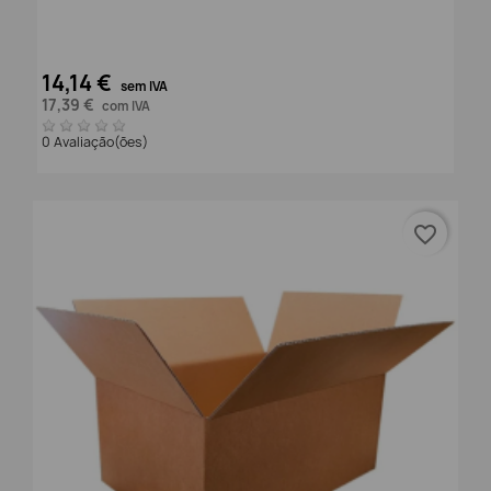
14,14 €
sem IVA
17,39 €
com IVA
0 Avaliação(ões)
favorite_border