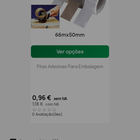
Ver opções
Fitas Adesivas Para Embalagem
0,96 €
sem IVA
1,18 €
com IVA
0 Avaliação(ões)