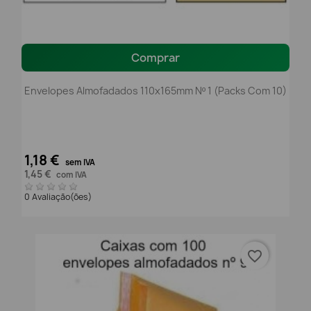
Comprar
Envelopes Almofadados 110x165mm Nº 1 (packs Com 10)
1,18 €
sem IVA
1,45 €
com IVA
0 Avaliação(ões)
favorite_border