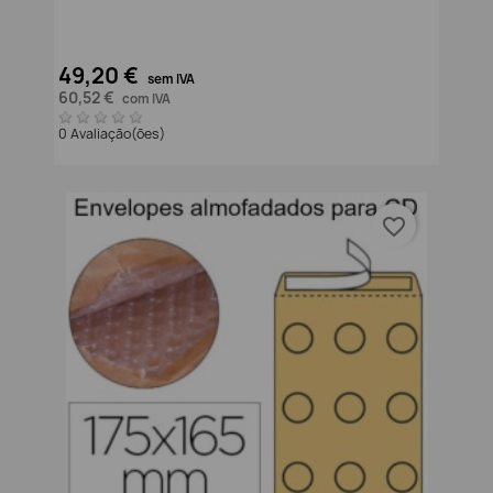
49,20 €
sem IVA
60,52 €
com IVA
0 Avaliação(ões)
favorite_border