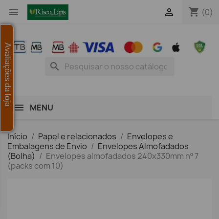
shopping_cart


(0)
Avaliações da loja
search
MENU
Início
Papel e relacionados
Envelopes e
Embalagens de Envio
Envelopes Almofadados
(Bolha)
Envelopes almofadados 240x330mm nº 7
(packs com 10)