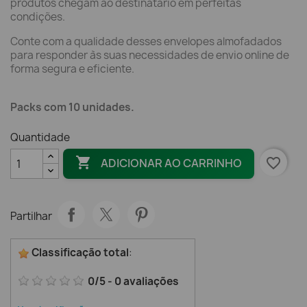
produtos chegam ao destinatário em perfeitas
condições.
Conte com a qualidade desses envelopes almofadados
para responder às suas necessidades de envio online de
forma segura e eficiente.
Packs com 10 unidades.
Quantidade

favorite_border
ADICIONAR AO CARRINHO
Partilhar
Classificação total
:
0
/
5
-
0
avaliações