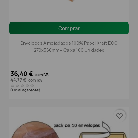
Comprar
Envelopes Almofadados 100% Papel Kraft ECO
270x360mm – Caixa 100 Unidades
36,40 €
sem IVA
44,77 €
com IVA
0 Avaliação(ões)
favorite_border