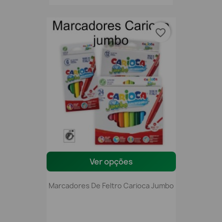
favorite_border
Ver opções
Marcadores De Feltro Carioca Jumbo