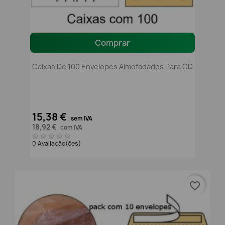
Comprar
Caixas De 100 Envelopes Almofadados Para CD
15,38 €
sem IVA
18,92 €
com IVA
0 Avaliação(ões)
favorite_border