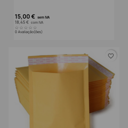
15,00 €
sem IVA
18,45 €
com IVA
0 Avaliação(ões)
favorite_border