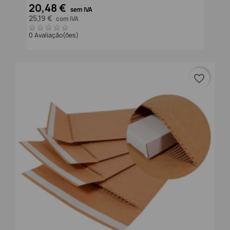
20,48 €
sem IVA
25,19 €
com IVA
0 Avaliação(ões)
favorite_border