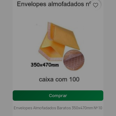
favorite_border
Comprar
Envelopes Almofadados Baratos 350x470mm Nº 10