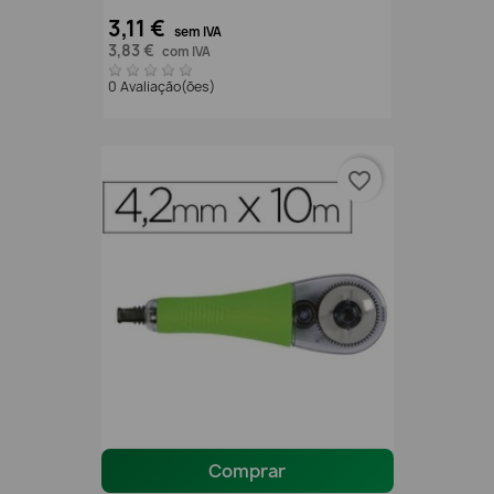
3,11 €
sem IVA
3,83 €
com IVA
0 Avaliação(ões)
favorite_border
Comprar