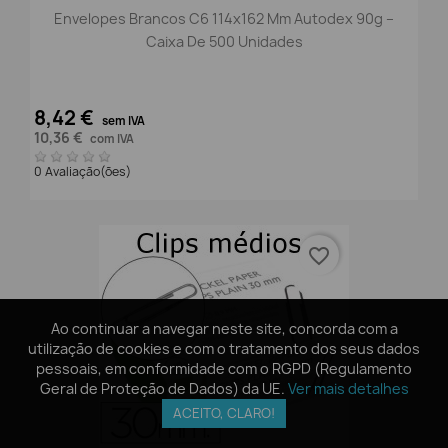
Envelopes Brancos C6 114x162 Mm Autodex 90g –
Caixa De 500 Unidades
8,42 €
sem IVA
10,36 €
com IVA
0 Avaliação(ões)
favorite_border
Ao continuar a navegar neste site, concorda com a
Ao continuar a navegar neste site, concorda com a
utilização de cookies e com o tratamento dos seus dados
utilização de cookies e com o tratamento dos seus dados
pessoais, em conformidade com o RGPD (Regulamento
pessoais, em conformidade com o RGPD (Regulamento
Geral de Proteção de Dados) da UE.
Geral de Proteção de Dados) da UE.
Ver mais detalhes
Ver mais detalhes
ACEITO, CLARO!
ACEITO, CLARO!