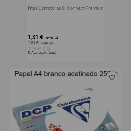
Fitas Corretoras Q-Connect Premium
1,31 €
sem IVA
1,61 €
com IVA
0 Avaliação(ões)
favorite_border