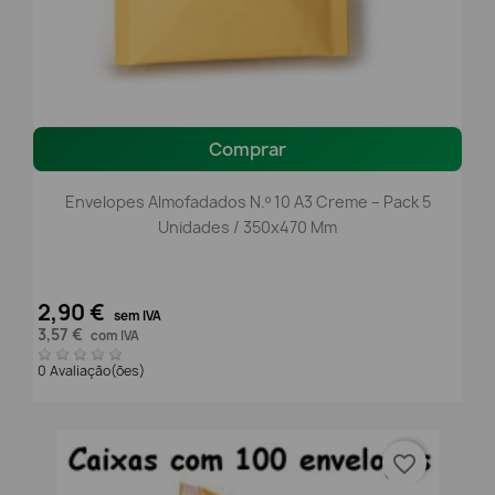
Comprar
Envelopes Almofadados N.º 10 A3 Creme – Pack 5
Unidades / 350x470 Mm
2,90 €
sem IVA
3,57 €
com IVA
0 Avaliação(ões)
favorite_border