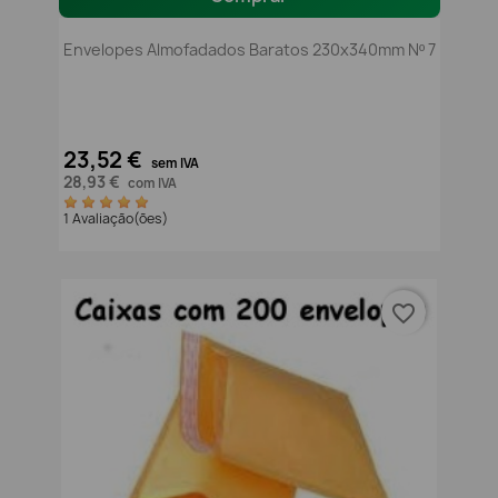
Envelopes Almofadados Baratos 230x340mm Nº 7
23,52 €
sem IVA
28,93 €
com IVA
1 Avaliação(ões)
favorite_border