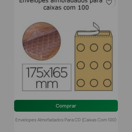
favorite_border
Comprar
Envelopes Almofadados Para CD (caixas Com 100)