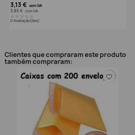
3,13 €
sem IVA
3,85 €
com IVA
0 Avaliação(ões)
Clientes que compraram este produto
também compraram:
favorite_border