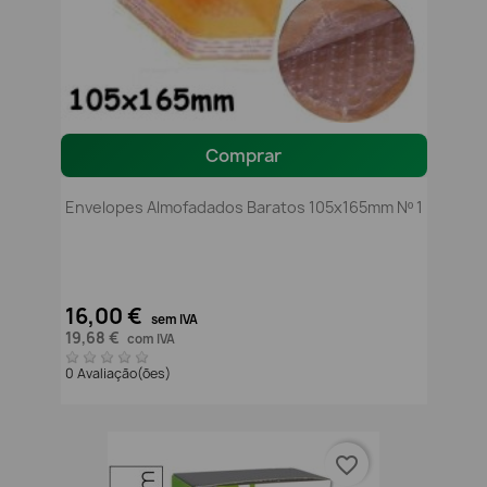
Comprar
Envelopes Almofadados Baratos 105x165mm Nº 1
16,00 €
sem IVA
19,68 €
com IVA
0 Avaliação(ões)
favorite_border