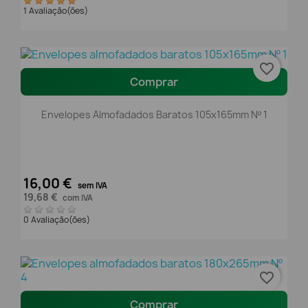
1 Avaliação(ões)
favorite_border
Comprar
Envelopes Almofadados Baratos 105x165mm Nº 1
16,00 €
sem IVA
19,68 €
com IVA
0 Avaliação(ões)
favorite_border
Comprar