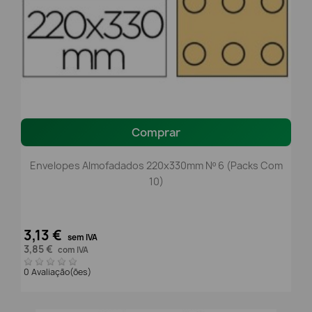
Comprar
Envelopes Almofadados 220x330mm Nº 6 (packs Com
10)
3,13 €
sem IVA
3,85 €
com IVA
0 Avaliação(ões)