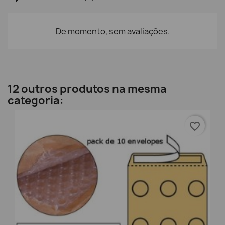
De momento, sem avaliações.
12 outros produtos na mesma
categoria:
favorite_border