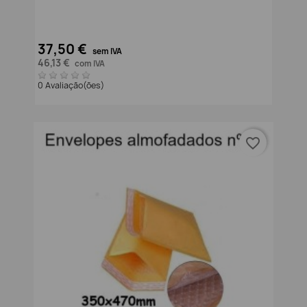
37,50 €
sem IVA
46,13 €
com IVA
0 Avaliação(ões)
favorite_border