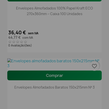
Envelopes Almofadados 100% Papel Kraft ECO
270x360mm – Caixa 100 Unidades
36,40 €
sem IVA
44,77 €
com IVA
0 Avaliação(ões)
favorite_border
Comprar
Envelopes Almofadados Baratos 150x215mm Nº 3