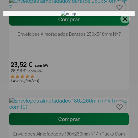
favorite_border
Comprar
Envelopes Almofadados Baratos 230x340mm Nº 7
23,52 €
sem IVA
28,93 €
com IVA
1 Avaliação(ões)
favorite_border
Comprar
Envelopes Almofadados 180x260mm Nº 4 (packs Com