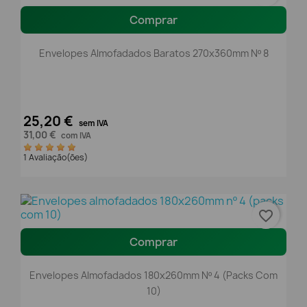
Comprar
Envelopes Almofadados Baratos 270x360mm Nº 8
25,20 €
sem IVA
31,00 €
com IVA
1 Avaliação(ões)
favorite_border
Comprar
Envelopes Almofadados 180x260mm Nº 4 (packs Com
10)