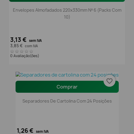
Envelopes Almofadados 220x330mm Nº 6 (packs Com
10)
3,13 €
sem IVA
3,85 €
com IVA
0 Avaliação(ões)
favorite_border
Comprar
Separadores De Cartolina Com 24 Posições
1,26 €
sem IVA