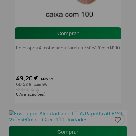
Comprar
Envelopes Almofadados Baratos 350x470mm Nº 10
49,20 €
sem IVA
60,52 €
com IVA
0 Avaliação(ões)
favorite_border
Comprar