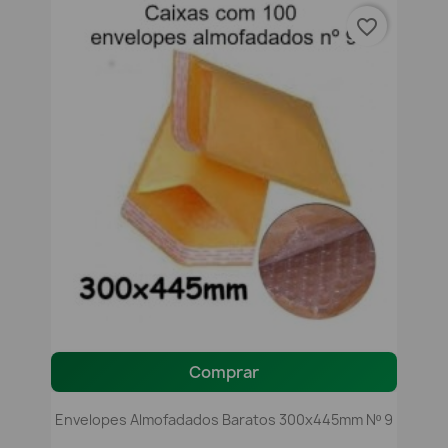
favorite_border
Comprar
Envelopes Almofadados Baratos 300x445mm Nº 9