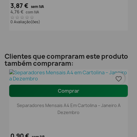
3,87 €
sem IVA
4,76 €
com IVA
0 Avaliação(ões)
Clientes que compraram este produto
também compraram:
favorite_border
Comprar
Separadores Mensais A4 Em Cartolina – Janeiro A
Dezembro
0,90 €
sem IVA