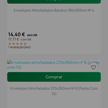
Envelopes Almofadados Baratos 180x265mm Nº 4
14,40 €
sem IVA
17,71 €
com IVA
1 Avaliação(ões)
favorite_border
Comprar
Envelopes Almofadados 270x360mm Nº 8 (packs Com
10)