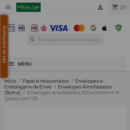
shopping_cart


(0)
Avaliações da loja
search
MENU
Início
Papel e relacionados
Envelopes e
Embalagens de Envio
Envelopes Almofadados
(Bolha)
Envelopes almofadados 300x440mm nº 9
(packs com 10)