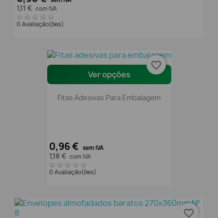
1,11 €
com IVA
0 Avaliação(ões)
favorite_border
Ver opções
Fitas Adesivas Para Embalagem
0,96 €
sem IVA
1,18 €
com IVA
0 Avaliação(ões)
favorite_border