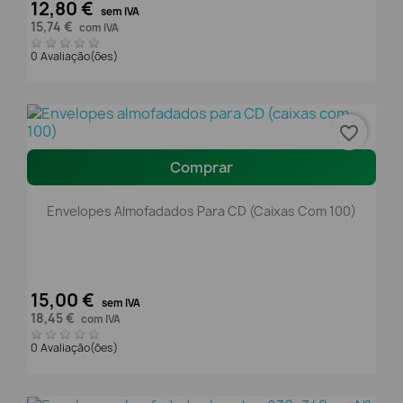
12,80 €
sem IVA
15,74 €
com IVA
0 Avaliação(ões)
favorite_border
Comprar
Envelopes Almofadados Para CD (caixas Com 100)
15,00 €
sem IVA
18,45 €
com IVA
0 Avaliação(ões)