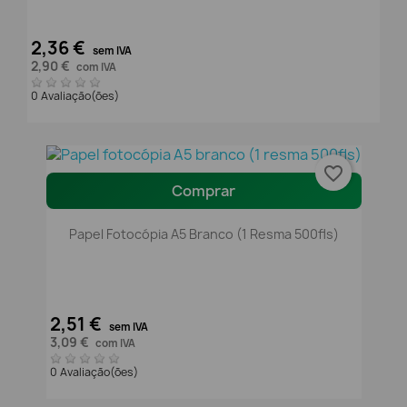
2,36 €
sem IVA
2,90 €
com IVA
0 Avaliação(ões)
favorite_border
Comprar
Papel Fotocópia A5 Branco (1 Resma 500fls)
2,51 €
sem IVA
3,09 €
com IVA
0 Avaliação(ões)