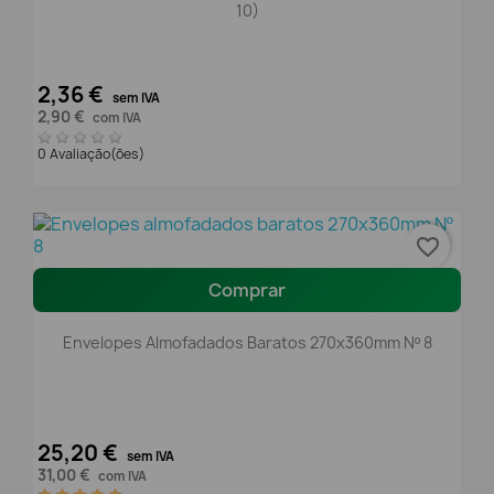
10)
2,36 €
sem IVA
2,90 €
com IVA
0 Avaliação(ões)
favorite_border
Comprar
Envelopes Almofadados Baratos 270x360mm Nº 8
25,20 €
sem IVA
31,00 €
com IVA