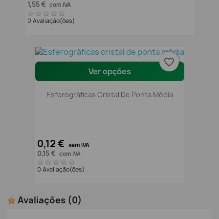
1,55 €
com IVA
0 Avaliação(ões)
favorite_border
Ver opções
Esferográficas Cristal De Ponta Média
0,12 €
sem IVA
0,15 €
com IVA
0 Avaliação(ões)
Avaliações
(0)