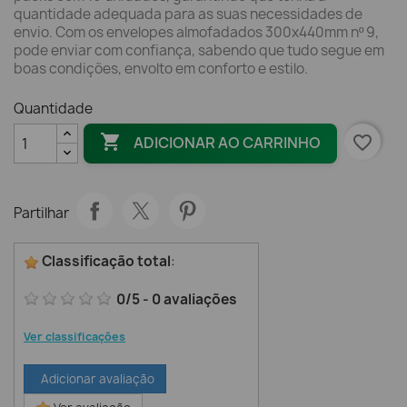
quantidade adequada para as suas necessidades de
envio. Com os envelopes almofadados 300x440mm nº 9,
pode enviar com confiança, sabendo que tudo segue em
boas condições, envolto em conforto e estilo.
Quantidade

favorite_border
ADICIONAR AO CARRINHO
Partilhar
Classificação total
:
0
/
5
-
0
avaliações
Ver classificações
Adicionar avaliação