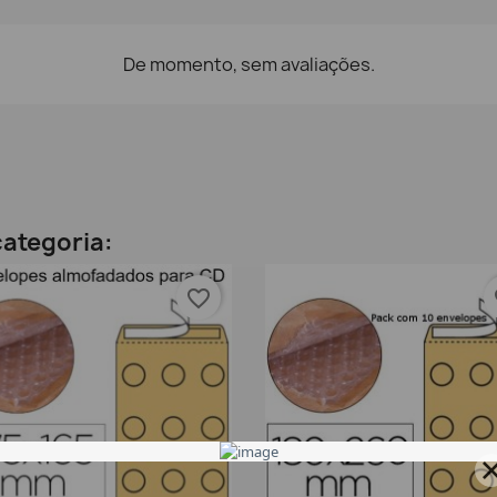
De momento, sem avaliações.
ategoria:
favorite_border
fa