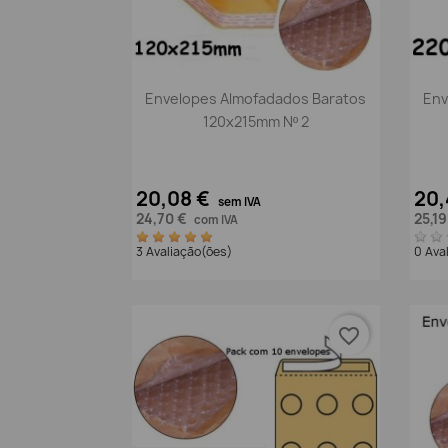
Vista rápida

Envelopes Almofadados Baratos
Env
120x215mm Nº 2
20,08 €
20,
sem IVA
24,70 €
25,1
com IVA
3 Avaliação(ões)
0 Ava
favorite_border