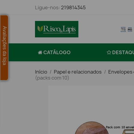
Ligue-nos:
219814345
Avaliações da loja
CATÁLOGO
DESTAQ
Início
Papel e relacionados
Envelopes 
(packs com 10)