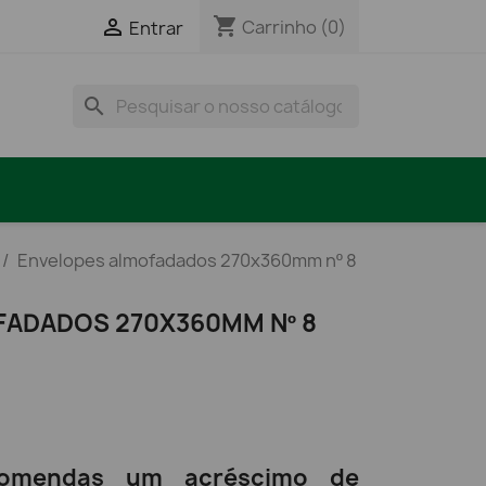
shopping_cart

Carrinho
(0)
Entrar
search
Envelopes almofadados 270x360mm nº 8
ADADOS 270X360MM Nº 8
omendas um acréscimo de