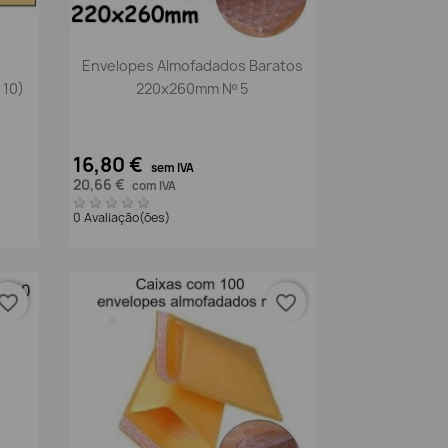
Vista rápida

Envelopes Almofadados Baratos
 10)
220x260mm Nº 5
16,80 €
sem IVA
20,66 €
com IVA
0 Avaliação(ões)
vorite_border
favorite_border