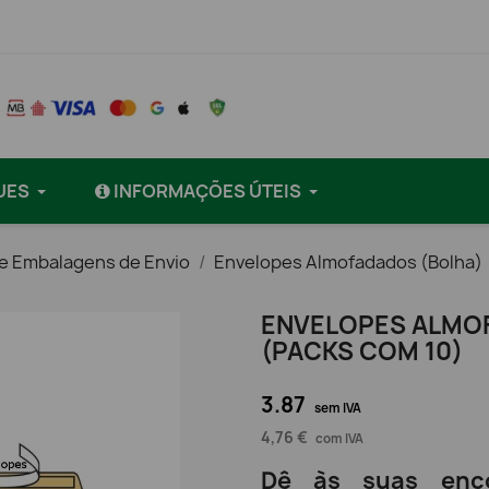
UES
INFORMAÇÕES ÚTEIS
e Embalagens de Envio
Envelopes Almofadados (Bolha)
ENVELOPES ALMOF
(PACKS COM 10)
3.87
sem IVA
4,76 €
com IVA
Dê às suas enc