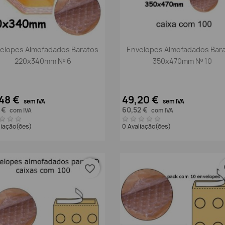
Vista rápida
Vista rápida


elopes Almofadados Baratos
Envelopes Almofadados Bar
220x340mm Nº 6
350x470mm Nº 10
48 €
49,20 €
sem IVA
sem IVA
9 €
60,52 €
com IVA
com IVA
liação(ões)
0 Avaliação(ões)
favorite_border
fa