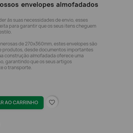
ossos envelopes almofadados
der às suas necessidades de envio, esses
eita para garantir que os seus itens cheguem
stilo.
enerosas de 270x360mm, estes envelopes são
de produtos, desde documentos importantes
sua construção almofadada oferece uma
o, garantindo que os seus artigos
 o transporte.
favorite_border
AR AO CARRINHO