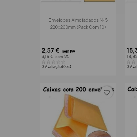
Vista rápida

Envelopes Almofadados Nº 5
220x260mm (pack Com 10)
2,57 €
15,
sem IVA
3,16 €
18,9
com IVA
0 Avaliação(ões)
0 Ava
favorite_border