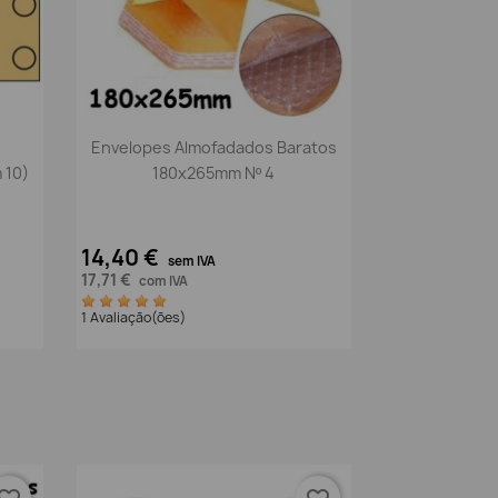
Vista rápida

Envelopes Almofadados Baratos
 10)
180x265mm Nº 4
14,40 €
sem IVA
17,71 €
com IVA
1 Avaliação(ões)