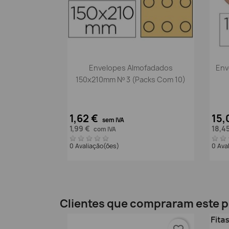
Vista rápida

Envelopes Almofadados
Env
150x210mm Nº 3 (packs Com 10)
1,62 €
15,
sem IVA
1,99 €
18,4
com IVA
0 Avaliação(ões)
0 Ava
Clientes que compraram este