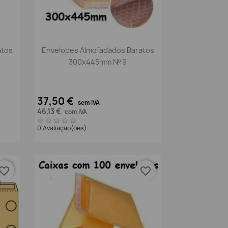
Vista rápida

atos
Envelopes Almofadados Baratos
300x445mm Nº 9
37,50 €
sem IVA
46,13 €
com IVA
0 Avaliação(ões)
vorite_border
favorite_border