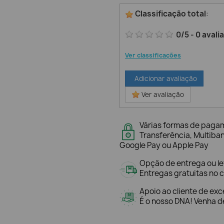
Classificação total
:
0
/
5
-
0
avali
Ver classificações
Adicionar avaliação
Ver avaliação
Várias formas de paga
Transferência, Multiba
Google Pay ou Apple Pay
Opção de entrega ou l
Entregas gratuitas no c
Apoio ao cliente de exc
É o nosso DNA! Venha de