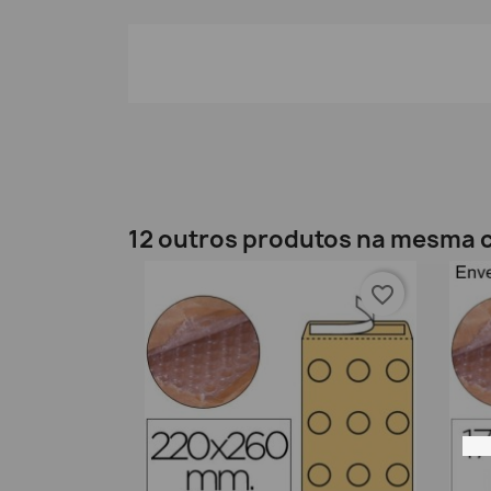
12 outros produtos na mesma c
favorite_border