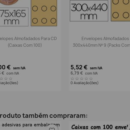
Vista rápida
Vista rápida


elopes Almofadados Para CD
Envelopes Almofadados
(caixas Com 100)
300x440mm Nº 9 (packs Com
00 €
5,52 €
sem IVA
sem IVA
5 €
6,79 €
com IVA
com IVA
liação(ões)
0 Avaliação(ões)
 produto também compraram: