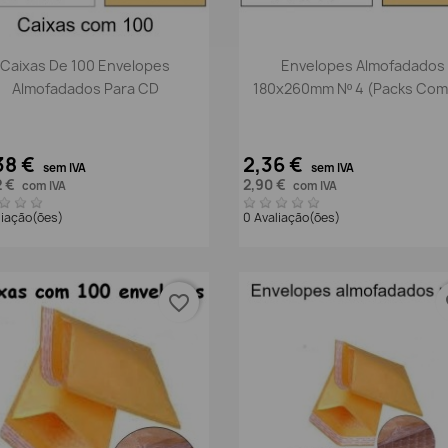
Vista rápida
Vista rápida


Caixas De 100 Envelopes
Envelopes Almofadados
Almofadados Para CD
180x260mm Nº 4 (packs Com
38 €
2,36 €
sem IVA
sem IVA
2 €
2,90 €
com IVA
com IVA
liação(ões)
0 Avaliação(ões)
favorite_border
fa