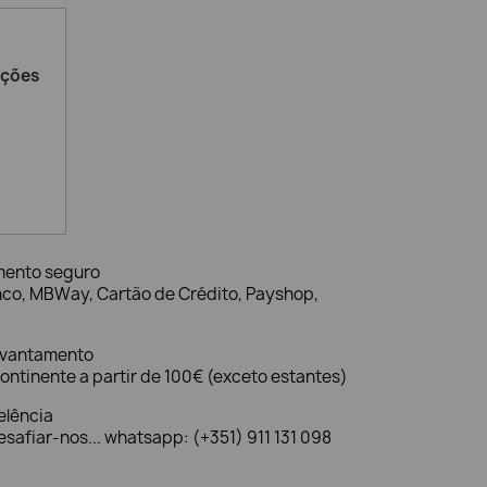
ações
mento seguro
nco, MBWay, Cartão de Crédito, Payshop,
evantamento
ontinente a partir de 100€ (exceto estantes)
elência
safiar-nos... whatsapp: (+351) 911 131 098