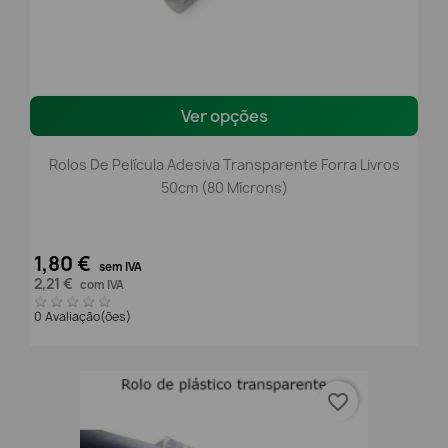
Ver opções
Rolos De Película Adesiva Transparente Forra Livros
50cm (80 Mícrons)
1,80 €
sem IVA
2,21 €
com IVA
0 Avaliação(ões)
favorite_border