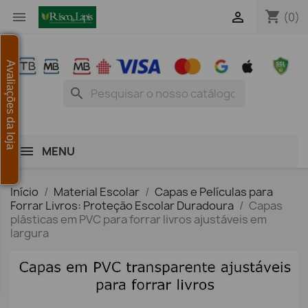
shopping_cart


(0)
Avaliações da loja
search
MENU
Início
Material Escolar
Capas e Películas para
Forrar Livros: Proteção Escolar Duradoura
Capas
plásticas em PVC para forrar livros ajustáveis em
largura