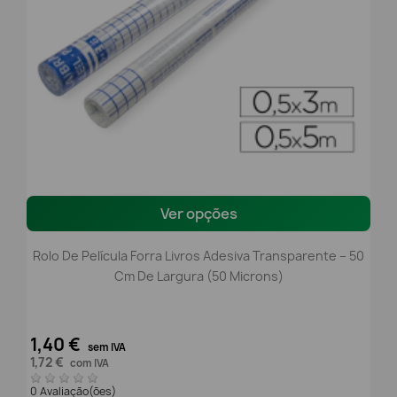
Ver opções
Rolo De Película Forra Livros Adesiva Transparente – 50
Cm De Largura (50 Microns)
1,40 €
sem IVA
1,72 €
com IVA
0 Avaliação(ões)