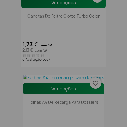
Ver opções
Canetas De Feltro Giotto Turbo Color
1,73 €
sem IVA
2,13 €
com IVA
0 Avaliação(ões)
favorite_border
Ver opções
Folhas A4 De Recarga Para Dossiers