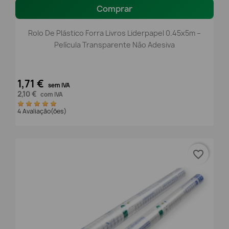
Comprar
Rolo De Plástico Forra Livros Liderpapel 0.45x5m –
Película Transparente Não Adesiva
1,71 €
sem IVA
2,10 €
com IVA
4 Avaliação(ões)
favorite_border