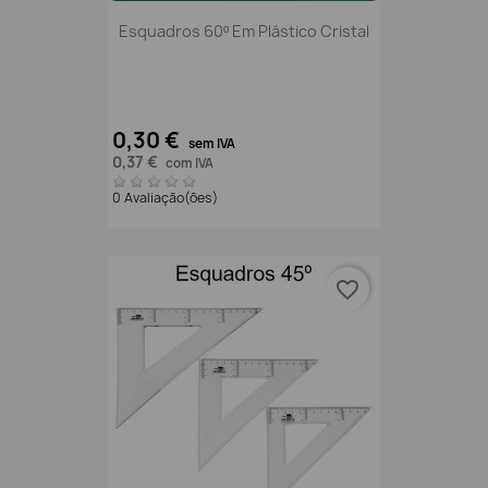
Esquadros 60º Em Plástico Cristal
0,30 €
sem IVA
0,37 €
com IVA
0 Avaliação(ões)
favorite_border