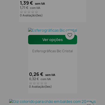
1,39 €
sem IVA
1,71 €
com IVA
0 Avaliação(ões)
favorite_border
Ver opções
Esferográficas Bic Cristal
0,26 €
sem IVA
0,32 €
com IVA
0 Avaliação(ões)