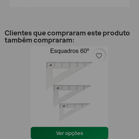
Clientes que compraram este produto
também compraram:
favorite_border
Ver opções