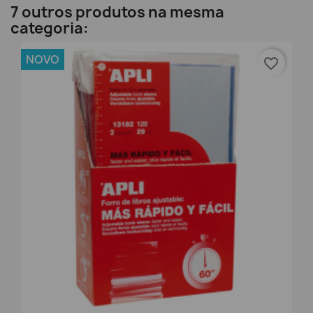
7 outros produtos na mesma
categoria:
NOVO
favorite_border