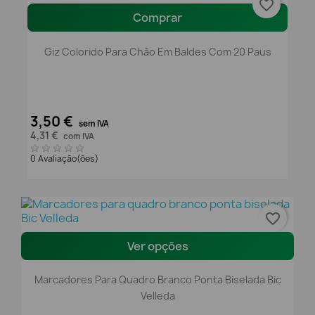
favorite_border
Comprar
Giz Colorido Para Chão Em Baldes Com 20 Paus
3,50 €
sem IVA
4,31 €
com IVA
0 Avaliação(ões)
favorite_border
Ver opções
Marcadores Para Quadro Branco Ponta Biselada Bic
Velleda