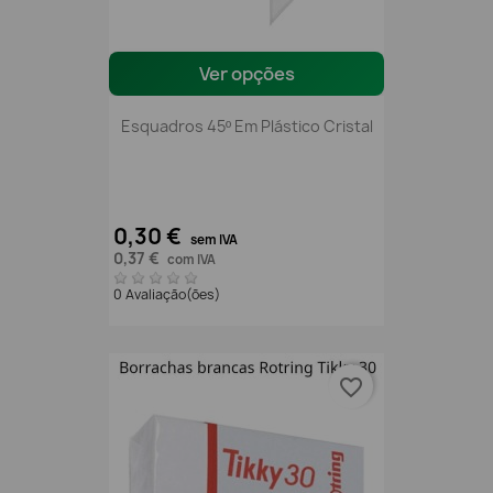
Ver opções
Esquadros 45º Em Plástico Cristal
0,30 €
sem IVA
0,37 €
com IVA
0 Avaliação(ões)
favorite_border