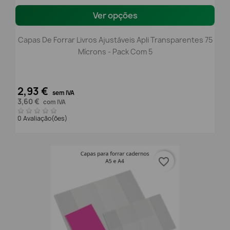
Ver opções
Capas De Forrar Livros Ajustáveis Apli Transparentes 75
Mícrons - Pack Com 5
2,93 €
sem IVA
3,60 €
com IVA
0 Avaliação(ões)
favorite_border