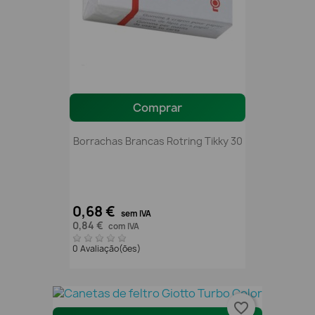
Comprar
Borrachas Brancas Rotring Tikky 30
0,68 €
sem IVA
0,84 €
com IVA
0 Avaliação(ões)
favorite_border