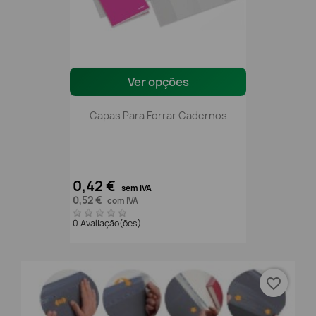
Ver opções
Capas Para Forrar Cadernos
0,42 €
sem IVA
0,52 €
com IVA
0 Avaliação(ões)
favorite_border