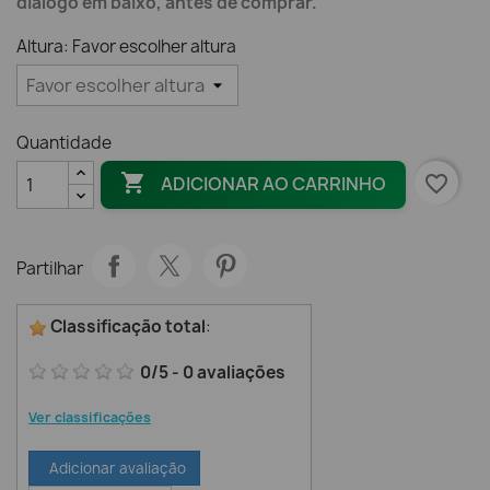
diálogo em baixo, antes de comprar.
Altura: Favor escolher altura
Quantidade

favorite_border
ADICIONAR AO CARRINHO
Partilhar
Classificação total
:
0
/
5
-
0
avaliações
Ver classificações
Adicionar avaliação