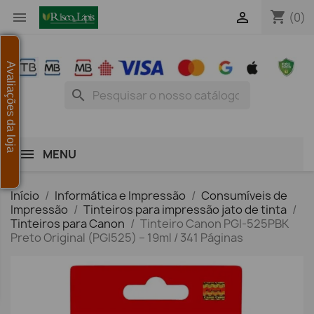
shopping_cart


(0)
Avaliações da loja
search
MENU
Início
Informática e Impressão
Consumíveis de
Impressão
Tinteiros para impressão jato de tinta
Tinteiros para Canon
Tinteiro Canon PGI-525PBK
Preto Original (PGI525) – 19ml / 341 Páginas