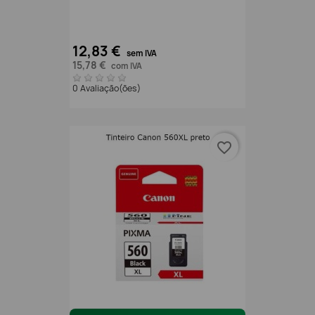
12,83 €
sem IVA
15,78 €
com IVA
0 Avaliação(ões)
favorite_border