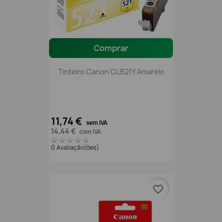
Comprar
Tinteiro Canon CLI521Y Amarelo
11,74 €
sem IVA
14,44 €
com IVA
0 Avaliação(ões)
favorite_border