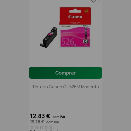
favorite_border
Comprar
Tinteiro Canon CLI526M Magenta
12,83 €
sem IVA
15,78 €
com IVA