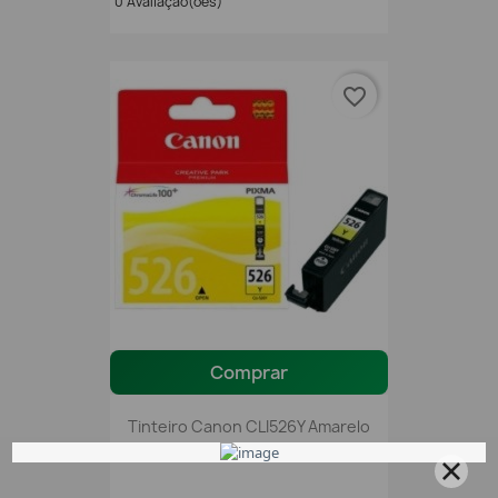
0 Avaliação(ões)
favorite_border
Comprar
Tinteiro Canon CLI526Y Amarelo