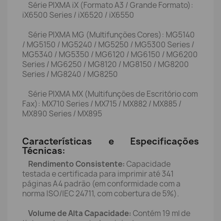
Série PIXMA iX (Formato A3 / Grande Formato):
iX6500 Series / iX6520 / iX6550
Série PIXMA MG (Multifunções Cores): MG5140
/ MG5150 / MG5240 / MG5250 / MG5300 Series /
MG5340 / MG5350 / MG6120 / MG6150 / MG6200
Series / MG6250 / MG8120 / MG8150 / MG8200
Series / MG8240 / MG8250
Série PIXMA MX (Multifunções de Escritório com
Fax): MX710 Series / MX715 / MX882 / MX885 /
MX890 Series / MX895
Características e Especificações
Técnicas:
Rendimento Consistente:
Capacidade
testada e certificada para imprimir até 341
páginas A4 padrão (em conformidade com a
norma ISO/IEC 24711, com cobertura de 5%).
Volume de Alta Capacidade:
Contém 19 ml de