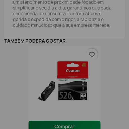
um atendimento de proximidade focado em
simplificar o seu dia a dia, garantimos que cada
encomenda de consumíveis informáticos é
gerida e expedida com o rigor, a rapidez e o
cuidado minucioso que a sua empresa merece.
TAMBÉM PODERÁ GOSTAR
favorite_border
Comprar