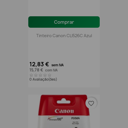
Comprar
Tinteiro Canon CLI526C Azul
12,83 €
sem IVA
15,78 €
com IVA
0 Avaliação(ões)
favorite_border