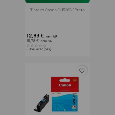
Tinteiro Canon CLI526BK Preto
12,83 €
sem IVA
15,78 €
com IVA
0 Avaliação(ões)
favorite_border