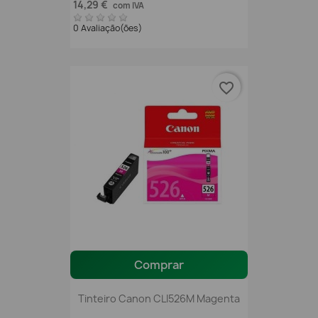
14,29 €
com IVA
0 Avaliação(ões)
favorite_border
Comprar
Tinteiro Canon CLI526M Magenta