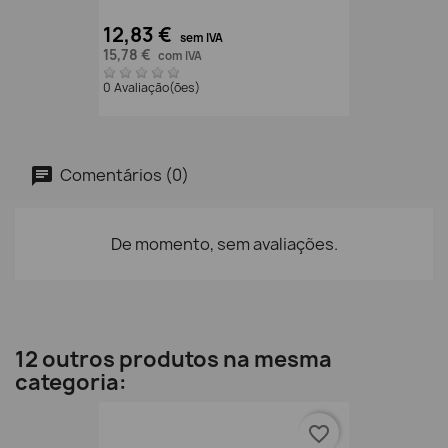
12,83 €
sem IVA
15,78 €
com IVA
0 Avaliação(ões)
Comentários (0)
De momento, sem avaliações.
12 outros produtos na mesma
categoria:
favorite_border