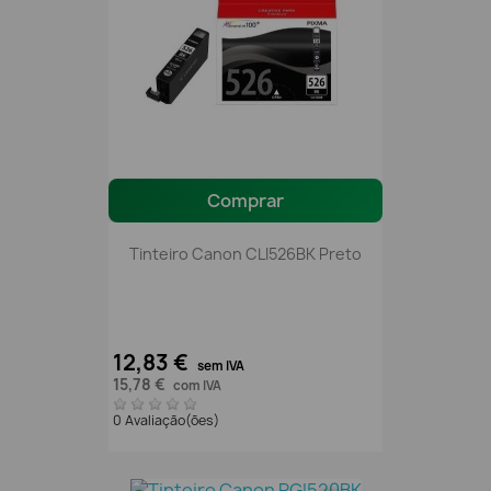
Comprar
Tinteiro Canon CLI526BK Preto
12,83 €
sem IVA
15,78 €
com IVA
0 Avaliação(ões)