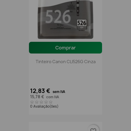
Comprar
Tinteiro Canon CLI526G Cinza
12,83 €
sem IVA
15,78 €
com IVA
0 Avaliação(ões)