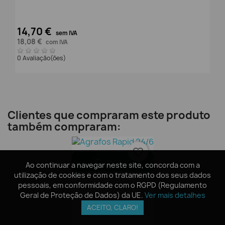
14,70 €
sem IVA
18,08 €
com IVA
0 Avaliação(ões)
Clientes que compraram este produto
também compraram:
favorite_border
Comprar
Ao continuar a navegar neste site, concorda com a
Ao continuar a navegar neste site, concorda com a
utilização de cookies e com o tratamento dos seus dados
utilização de cookies e com o tratamento dos seus dados
pessoais, em conformidade com o RGPD (Regulamento
pessoais, em conformidade com o RGPD (Regulamento
Agrafos Rapid 24/6
Geral de Proteção de Dados) da UE.
Geral de Proteção de Dados) da UE.
Ver mais detalhes
Ver mais detalhes
ACEITO, CLARO!
ACEITO, CLARO!