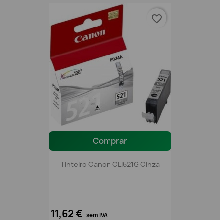
favorite_border
Comprar
Tinteiro Canon CLI521G Cinza
11,62 €
sem IVA