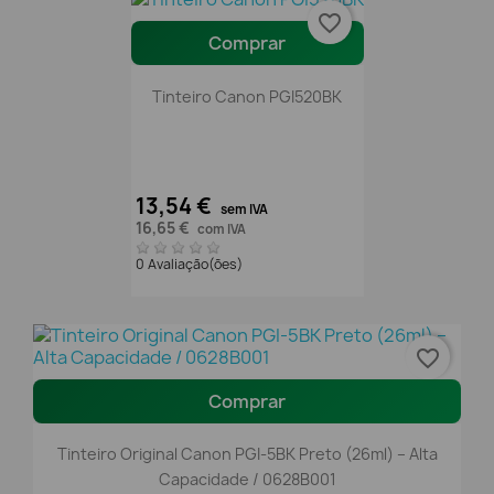
favorite_border
Comprar
Tinteiro Canon PGI520BK
13,54 €
sem IVA
16,65 €
com IVA
0 Avaliação(ões)
favorite_border
Comprar
Tinteiro Original Canon PGI-5BK Preto (26ml) – Alta
Capacidade / 0628B001