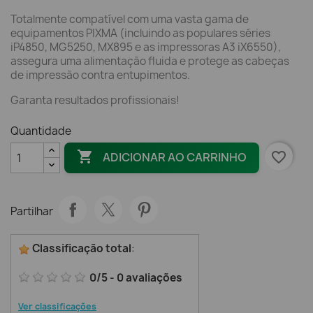
Totalmente compatível com uma vasta gama de
equipamentos PIXMA (incluindo as populares séries
iP4850, MG5250, MX895 e as impressoras A3 iX6550),
assegura uma alimentação fluida e protege as cabeças
de impressão contra entupimentos.
Garanta resultados profissionais!
Quantidade

favorite_border
ADICIONAR AO CARRINHO
Partilhar
Classificação total
:
0
/
5
-
0
avaliações
Ver classificações