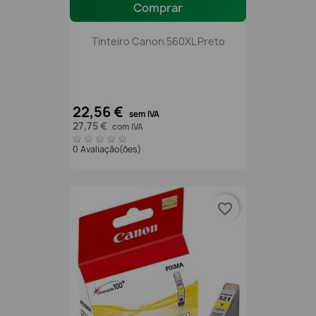
Comprar
Tinteiro Canon 560XL Preto
22,56 €
sem IVA
27,75 €
com IVA
0 Avaliação(ões)
favorite_border