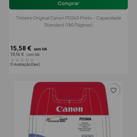
Comprar
Tinteiro Original Canon PG540 Preto – Capacidade
Standard (180 Páginas)
15,58 €
sem IVA
19,16 €
com IVA
0 Avaliação(ões)
favorite_border