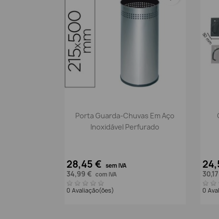
Vista rápida

Porta Guarda-Chuvas Em Aço
Inoxidável Perfurado
28,45 €
24,
sem IVA
34,99 €
30,1
com IVA
0 Avaliação(ões)
0 Ava