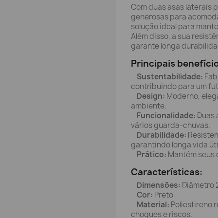
Com duas asas laterais p
generosas para acomodar
solução ideal para mant
Além disso, a sua resist
garante longa durabilida
Principais benefíci
Sustentabilidade:
Fabr
contribuindo para um fut
Design:
Moderno, elega
ambiente.
Funcionalidade:
Duas a
vários guarda-chuvas.
Durabilidade:
Resisten
garantindo longa vida úti
Prático:
Mantém seus e
Características:
Dimensões:
Diâmetro 
Cor:
Preto
Material:
Poliestireno r
choques e riscos.