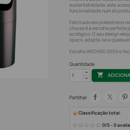
sustentabilidade, este aces
funcionalidade num só produ
Fabricado em poliestireno re
chuvas é a escolha perfeita 
ecológico. O seu design ele
opaco, adapta-se a qualquer 
Escolha ARCHIVO 2000 e faça
Quantidade

ADICION
Partilhar
Classificação total
:
0
/
5
-
0
avali