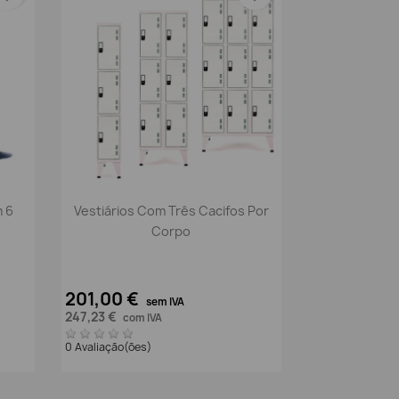
Vista rápida

 6
Vestiários Com Três Cacifos Por
Corpo
201,00 €
sem IVA
247,23 €
com IVA
0 Avaliação(ões)