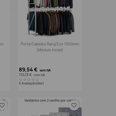
Vista rápida

om
Porta Cabides Rang'Eco 1000mm
(módulo Inicial)
89,54 €
sem IVA
110,13 €
com IVA
0 Avaliação(ões)
vorite_border
favorite_border