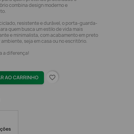
sório combina design moderno e
to.
ciclado, resistente e durável, o porta-guarda-
para quem busca um estilo de vida mais
gante e minimalista, com acabamento em preto
ambiente, seja em casa ou no escritório.
 a diferença!
favorite_border
AR AO CARRINHO
ações