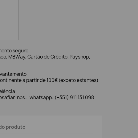
mento seguro
nco, MBWay, Cartão de Crédito, Payshop,
evantamento
ontinente a partir de 100€ (exceto estantes)
elência
safiar-nos... whatsapp: (+351) 911 131 098
do produto