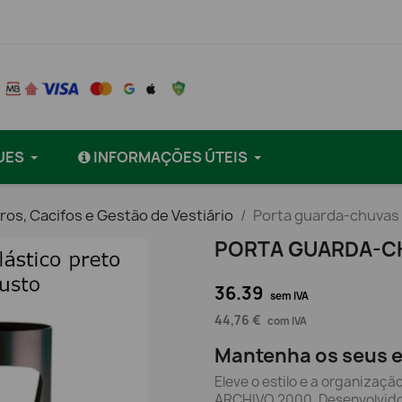
UES
INFORMAÇÕES ÚTEIS
ros, Cacifos e Gestão de Vestiário
Porta guarda-chuvas 
PORTA GUARDA-C
36.39
sem IVA
44,76 €
com IVA
Mantenha os seus 
Eleve o estilo e a organiza
ARCHIVO 2000. Desenvolvido