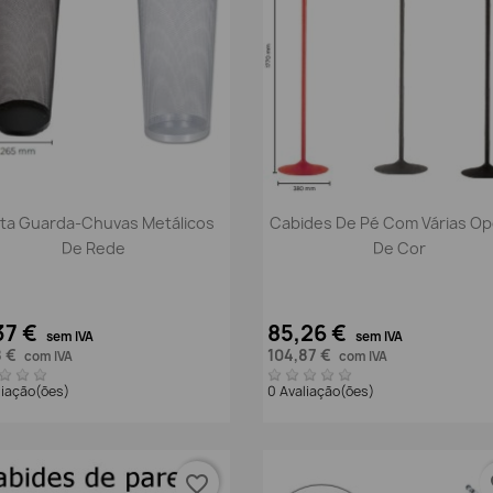
Vista rápida
Vista rápida


ta Guarda-Chuvas Metálicos
Cabides De Pé Com Várias O
De Rede
De Cor
37 €
85,26 €
sem IVA
sem IVA
8 €
104,87 €
com IVA
com IVA
liação(ões)
0 Avaliação(ões)
favorite_border
fa