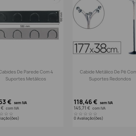
Vista rápida
Vista rápida


Cabides De Parede Com 4
Cabide Metálico De Pé Com
Suportes Metálicos
Suportes Redondos
53 €
118,46 €
sem IVA
sem IVA
7 €
145,71 €
com IVA
com IVA
liação(ões)
0 Avaliação(ões)