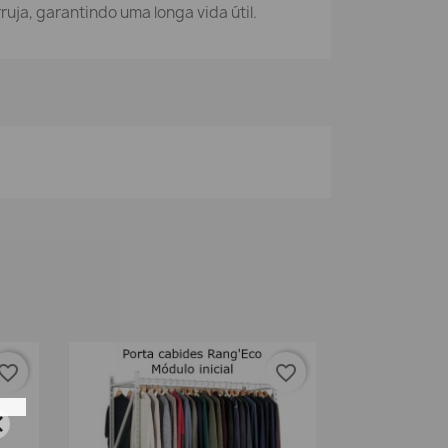
uja, garantindo uma longa vida útil.
vorite_border
favorite_border