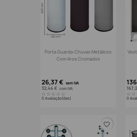
Vista rápida

Porta Guarda-Chuvas Metálicos
Vest
Com Aros Cromados
26,37 €
136
sem IVA
32,44 €
167,
com IVA
0 Avaliação(ões)
0 Ava
favorite_border