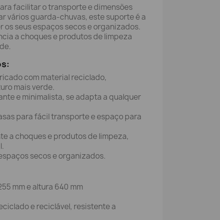
ara facilitar o transporte e dimensões
 vários guarda-chuvas, este suporte é a
er os seus espaços secos e organizados.
ência a choques e produtos de limpeza
de.
os:
icado com material reciclado,
uro mais verde.
nte e minimalista, se adapta a qualquer
sas para fácil transporte e espaço para
te a choques e produtos de limpeza,
l.
spaços secos e organizados.
255 mm e altura 640 mm
eciclado e reciclável, resistente a