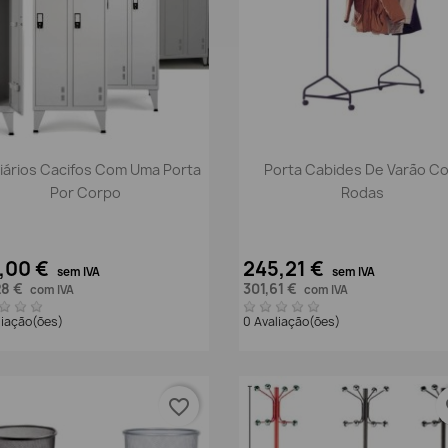
Vista rápida
Vista rápida


iários Cacifos Com Uma Porta
Porta Cabides De Varão C
Por Corpo
Rodas
,00 €
245,21 €
sem IVA
sem IVA
28 €
301,61 €
com IVA
com IVA
liação(ões)
0 Avaliação(ões)
favorite_border
fa