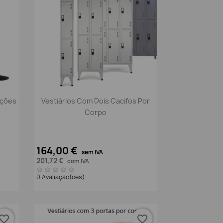
Vista rápida

pções
Vestiários Com Dois Cacifos Por
Corpo
164,00 €
sem IVA
201,72 €
com IVA
0 Avaliação(ões)
vorite_border
favorite_border