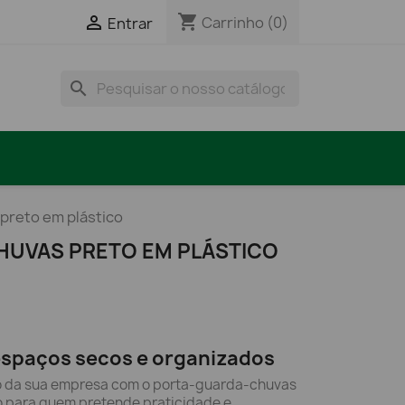
shopping_cart

Carrinho
(0)
Entrar
search
preto em plástico
HUVAS PRETO EM PLÁSTICO
espaços secos e organizados
ção da sua empresa com o porta-guarda-chuvas
 para quem pretende praticidade e