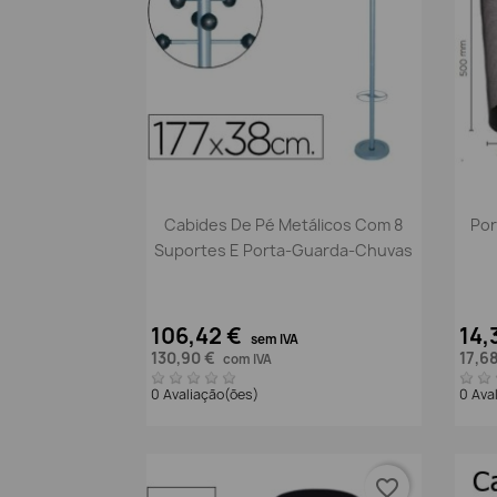
Vista rápida

Cabides De Pé Metálicos Com 8
Por
Suportes E Porta-Guarda-Chuvas
106,42 €
14,
sem IVA
130,90 €
17,6
com IVA
0 Avaliação(ões)
0 Ava
favorite_border