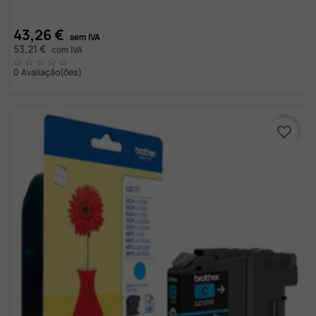
43,26 €
sem IVA
53,21 €
com IVA
0 Avaliação(ões)
favorite_border