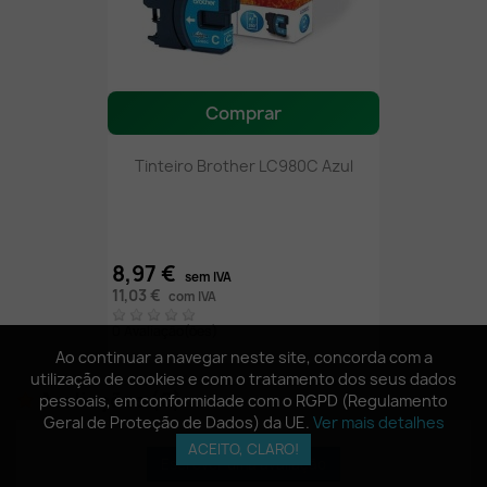
Comprar
Tinteiro Brother LC980C Azul
8,97 €
sem IVA
11,03 €
com IVA
0 Avaliação(ões)
Ao continuar a navegar neste site, concorda com a
Ao continuar a navegar neste site, concorda com a
utilização de cookies e com o tratamento dos seus dados
utilização de cookies e com o tratamento dos seus dados
Avaliações
(0)
pessoais, em conformidade com o RGPD (Regulamento
pessoais, em conformidade com o RGPD (Regulamento
Geral de Proteção de Dados) da UE.
Geral de Proteção de Dados) da UE.
Ver mais detalhes
Ver mais detalhes
ACEITO, CLARO!
ACEITO, CLARO!
Escrever uma avaliação