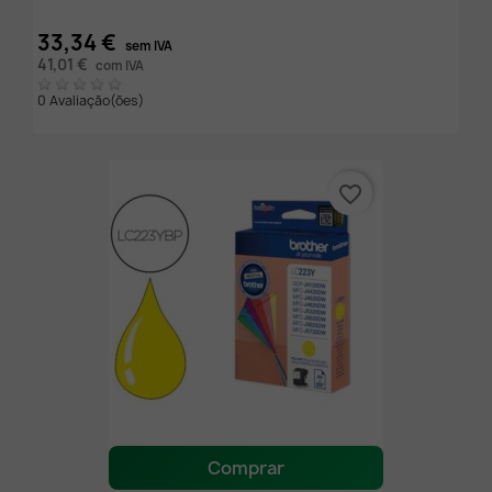
33,34 €
sem IVA
41,01 €
com IVA
0 Avaliação(ões)
favorite_border
Comprar