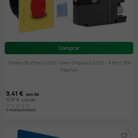
Comprar
Tinteiro Brother LC121C Ciano Original (LC121) – 3,9ml / 300
Páginas
9,41 €
sem IVA
11,57 €
com IVA
0 Avaliação(ões)
favorite_border