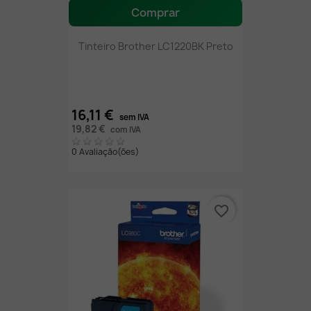
Comprar
Tinteiro Brother LC1220BK Preto
16,11 €
sem IVA
19,82 €
com IVA
0 Avaliação(ões)
favorite_border