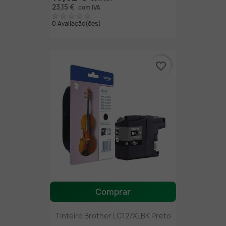
23,15 €
com IVA
0 Avaliação(ões)
favorite_border
Comprar
Tinteiro Brother LC127XLBK Preto