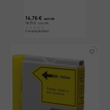
14,76 €
sem IVA
18,15 €
com IVA
0 Avaliação(ões)
favorite_border