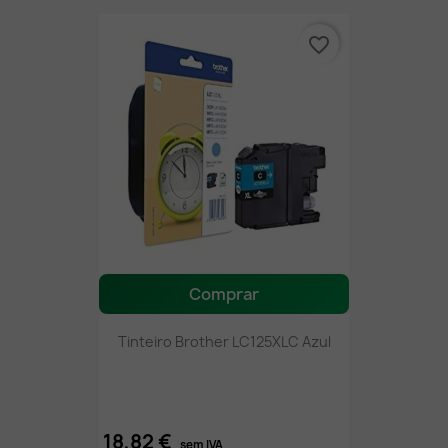
favorite_border
Comprar
Tinteiro Brother LC125XLC Azul
18,82 €
sem IVA