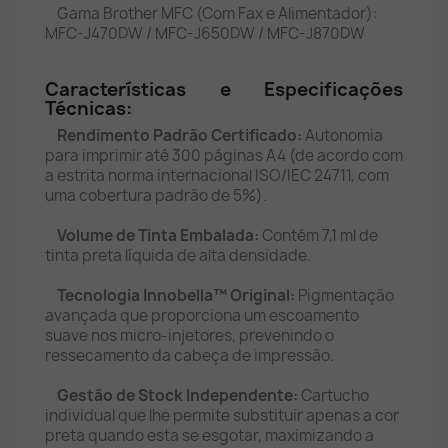
Gama Brother MFC (Com Fax e Alimentador):
MFC-J470DW / MFC-J650DW / MFC-J870DW
Características e Especificações
Técnicas:
Rendimento Padrão Certificado:
Autonomia
para imprimir até 300 páginas A4 (de acordo com
a estrita norma internacional ISO/IEC 24711, com
uma cobertura padrão de 5%).
Volume de Tinta Embalada:
Contém 7,1 ml de
tinta preta líquida de alta densidade.
Tecnologia Innobella™ Original:
Pigmentação
avançada que proporciona um escoamento
suave nos micro-injetores, prevenindo o
ressecamento da cabeça de impressão.
Gestão de Stock Independente:
Cartucho
individual que lhe permite substituir apenas a cor
preta quando esta se esgotar, maximizando a