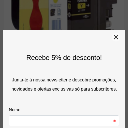
Comprar
Tinteiro Brother LC121Y Amarelo Original (LC121) – 3,9ml /
300 Páginas
9,41 €
sem IVA
11,57 €
com IVA
0 Avaliação(ões)