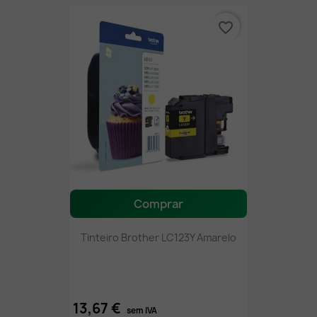
favorite_border
Comprar
Tinteiro Brother LC123Y Amarelo
13,67 €
sem IVA