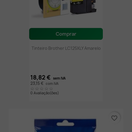
Comprar
Tinteiro Brother LC125XLY Amarelo
18,82 €
sem IVA
23,15 €
com IVA
0 Avaliação(ões)
favorite_border