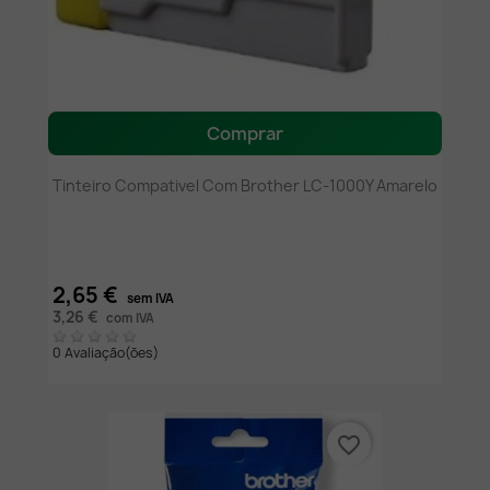
Comprar
Tinteiro Compativel Com Brother LC-1000Y Amarelo
2,65 €
sem IVA
3,26 €
com IVA
0 Avaliação(ões)
favorite_border