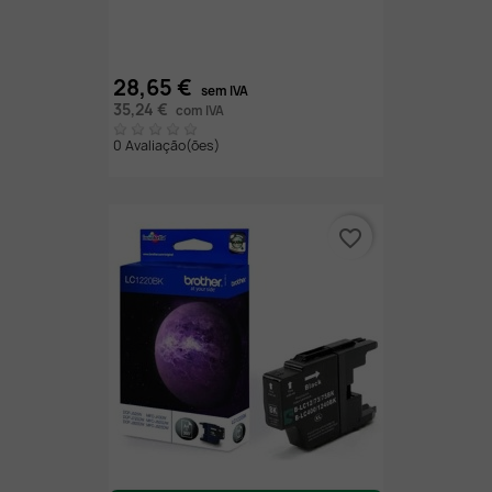
28,65 €
sem IVA
35,24 €
com IVA
0 Avaliação(ões)
favorite_border