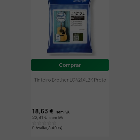
Comprar
Tinteiro Brother LC421XLBK Preto
18,63 €
sem IVA
22,91 €
com IVA
0 Avaliação(ões)