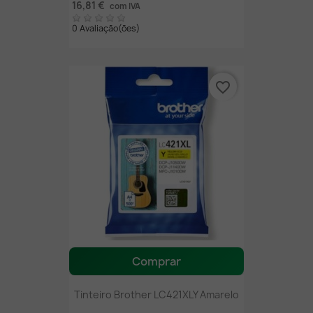
16,81 €
com IVA
0 Avaliação(ões)
favorite_border
Comprar
Tinteiro Brother LC421XLY Amarelo