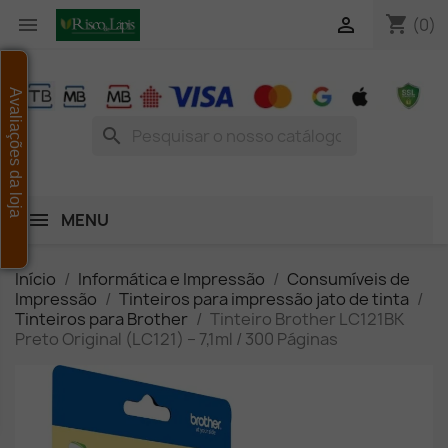
shopping_cart


(0)
Avaliações da loja
search
MENU
Início
Informática e Impressão
Consumíveis de
Impressão
Tinteiros para impressão jato de tinta
Tinteiros para Brother
Tinteiro Brother LC121BK
Preto Original (LC121) – 7,1ml / 300 Páginas