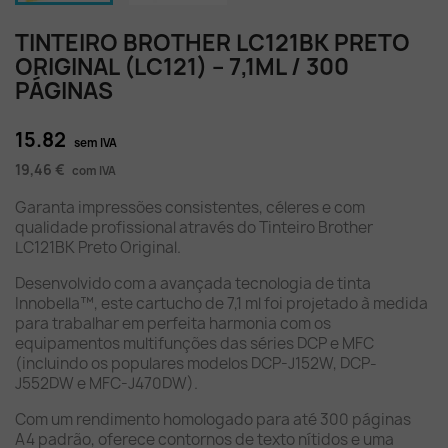
TINTEIRO BROTHER LC121BK PRETO
ORIGINAL (LC121) – 7,1ML / 300
PÁGINAS
15.82
sem IVA
19,46 €
com IVA
Garanta impressões consistentes, céleres e com
qualidade profissional através do Tinteiro Brother
LC121BK Preto Original.
Desenvolvido com a avançada tecnologia de tinta
Innobella™, este cartucho de 7,1 ml foi projetado à medida
para trabalhar em perfeita harmonia com os
equipamentos multifunções das séries DCP e MFC
(incluindo os populares modelos DCP-J152W, DCP-
J552DW e MFC-J470DW).
Com um rendimento homologado para até 300 páginas
A4 padrão, oferece contornos de texto nítidos e uma