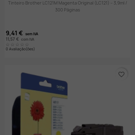
Tinteiro Brother LC121M Magenta Original (LC121) – 3,9ml /
300 Páginas
9,41 €
sem IVA
11,57 €
com IVA
0 Avaliação(ões)
favorite_border