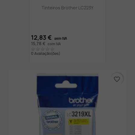
Tinteiros Brother LC223Y
12,83 €
sem IVA
15,78 €
com IVA
0 Avaliação(ões)
favorite_border