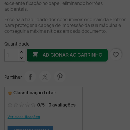
excelente fixação no papel, eliminando borrões
acidentais.
Escolha a fiabilidade dos consumíveis originais da Brother
para proteger a cabeça de impressão da sua máquina e
conseguir a máxima nitidez em cada documento.
Quantidade

favorite_border
ADICIONAR AO CARRINHO
Partilhar
Classificação total
:
0
/
5
-
0
avaliações
Ver classificações