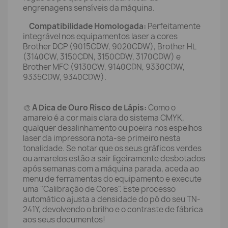
engrenagens sensíveis da máquina.
Compatibilidade Homologada:
Perfeitamente
integrável nos equipamentos laser a cores
Brother DCP (9015CDW, 9020CDW), Brother HL
(3140CW, 3150CDN, 3150CDW, 3170CDW) e
Brother MFC (9130CW, 9140CDN, 9330CDW,
9335CDW, 9340CDW).
🎨
A Dica de Ouro Risco de Lápis:
Como o
amarelo é a cor mais clara do sistema CMYK,
qualquer desalinhamento ou poeira nos espelhos
laser da impressora nota-se primeiro nesta
tonalidade. Se notar que os seus gráficos verdes
ou amarelos estão a sair ligeiramente desbotados
após semanas com a máquina parada, aceda ao
menu de ferramentas do equipamento e execute
uma "Calibração de Cores". Este processo
automático ajusta a densidade do pó do seu TN-
241Y, devolvendo o brilho e o contraste de fábrica
aos seus documentos!