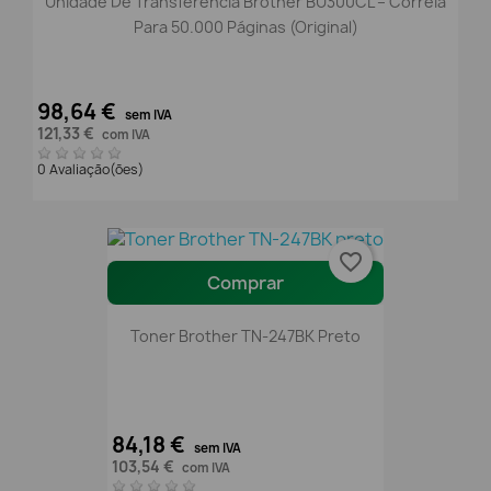
Unidade De Transferência Brother BU300CL – Correia
Para 50.000 Páginas (Original)
98,64 €
sem IVA
121,33 €
com IVA
0 Avaliação(ões)
favorite_border
Comprar
Toner Brother TN-247BK Preto
84,18 €
sem IVA
103,54 €
com IVA