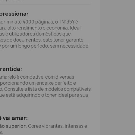
pressiona:
rimir até 4000 páginas, o TN135Y é
ra alto rendimento e economia. Ideal
as e utilizadores domésticos que
es de documentos, este toner garante
 por um longo período, sem necessidade
rantida:
Amarelo é compatível com diversas
oporcionando um encaixe perfeito e
. Consulte a lista de modelos compatíveis
ue está adquirindo o toner ideal para sua
 vai amar:
ão superior:
Cores vibrantes, intensas e
s.