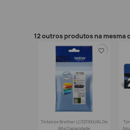
12 outros produtos na mesma c
favorite_border
Vista rápida

Tinteiros Brother LC3219XLVAL De
Ton
Alta Capacidade
Azu