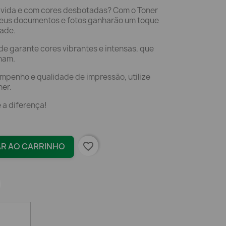
vida e com cores desbotadas? Com o Toner
seus documentos e fotos ganharão um toque
dade.
ade garante cores vibrantes e intensas, que
onam.
mpenho e qualidade de impressão, utilize
her.
 a diferença!
favorite_border
AR AO CARRINHO