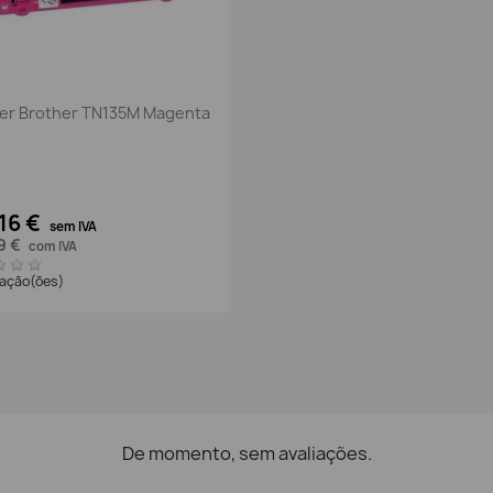
Vista rápida

er Brother TN135M Magenta
,16 €
sem IVA
9 €
com IVA
iação(ões)
De momento, sem avaliações.