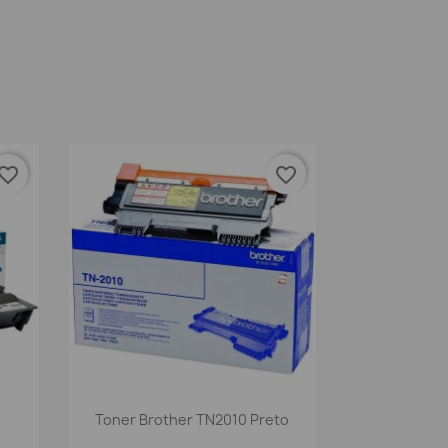
vorite_border
favorite_border
Vista rápida

Toner Brother TN2010 Preto