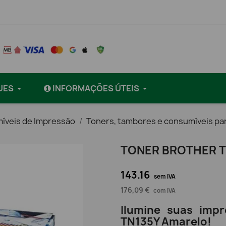
UES
INFORMAÇÕES ÚTEIS
íveis de Impressão
Toners, tambores e consumíveis pa
TONER BROTHER T
143.16
sem IVA
176,09 €
com IVA
Ilumine suas imp
TN135Y Amarelo!