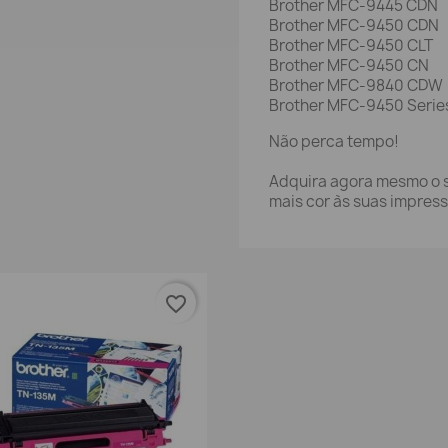
Brother MFC-9445 CDN
Brother MFC-9450 CDN
Brother MFC-9450 CLT
Brother MFC-9450 CN
Brother MFC-9840 CDW
Brother MFC-9450 Serie
Não perca tempo!
Adquira agora mesmo o s
mais cor às suas impres
favorite_border