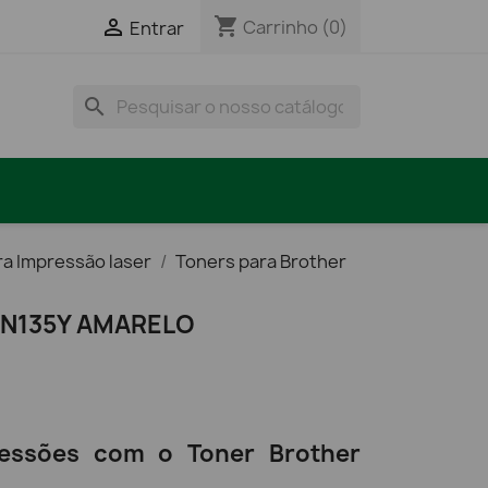
shopping_cart

Carrinho
(0)
Entrar
search
ra Impressão laser
Toners para Brother
N135Y AMARELO
ressões com o Toner Brother