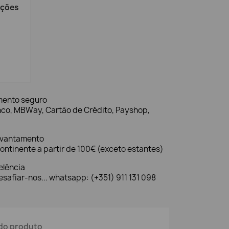
ações
mento seguro
nco, MBWay, Cartão de Crédito, Payshop,
evantamento
ontinente a partir de 100€ (exceto estantes)
elência
safiar-nos... whatsapp: (+351) 911 131 098
do produto