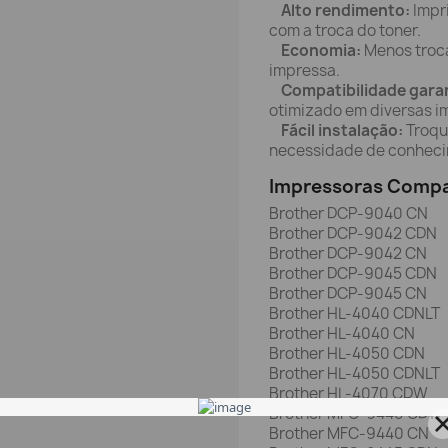
Alto rendimento:
Impr
com a troca do toner.
Economia:
Menos troca
impressa.
Compatibilidade gara
otimizado em diversas i
Fácil instalação:
Troque
necessidade de conheci
Impressoras Compa
Brother DCP-9040 CN
Brother DCP-9042 CDN
Brother DCP-9042 CN
Brother DCP-9045 CDN
Brother DCP-9045 CN
Brother HL-4040 CDNLT
Brother HL-4040 CN
Brother HL-4050 CDN
Brother HL-4050 CDNLT
Brother HL-4070 CDW
Brother MFC-9440 CDW
Brother MFC-9440 CN