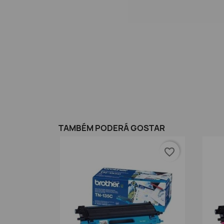
TAMBÉM PODERÁ GOSTAR
favorite_border