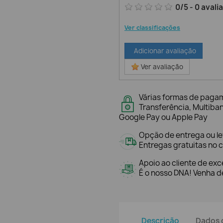
0
/
5
-
0
avali
Ver classificações
Adicionar avaliação
Ver avaliação
Várias formas de paga
Transferência, Multiba
Google Pay ou Apple Pay
Opção de entrega ou l
Entregas gratuitas no c
Apoio ao cliente de exc
É o nosso DNA! Venha de
Descrição
Dados 