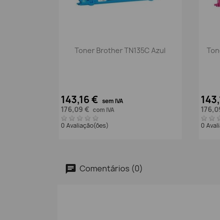
Vista rápida

Toner Brother TN135C Azul
Ton
143,16 €
143
sem IVA
176,09 €
176,0
com IVA
0 Avaliação(ões)
0 Aval
Comentários (0)