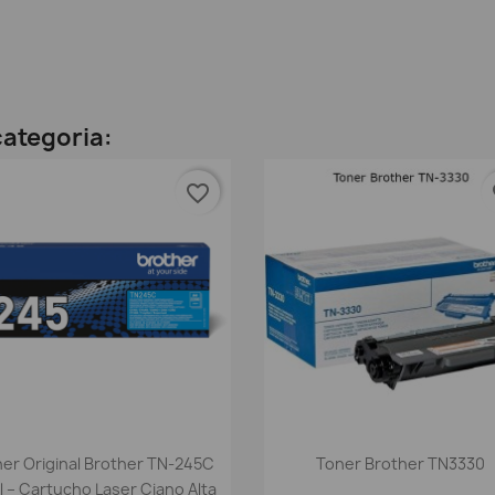
ategoria:
favorite_border
fa
Vista rápida
Vista rápida


er Original Brother TN-245C
Toner Brother TN3330
l – Cartucho Laser Ciano Alta