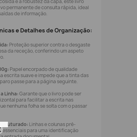
sida e à robustez da capa, este livro
vo permanente de consulta rápida, ideal
saídas de informação.
nicas e Detalhes de Organização:
ida:
Proteção superior contra o desgaste
mesa da receção, conferindo um aspeto
vo.
00g:
Papel encorpado de qualidade
 escrita suave e impede que a tinta das
aparo passe para a página seguinte.
a Linha:
Garante que o livro pode ser
zontal para facilitar a escrita nas
e nenhuma folha se solta com o passar
Estruturado:
Linhas e colunas pré-
 essenciais para uma identificação
da entrada documental.