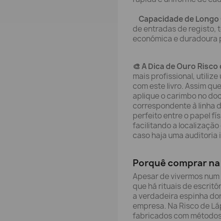
Capacidade de Longo
de entradas de registo,
económica e duradoura pa
🎨 A Dica de Ouro Risco 
mais profissional, utili
com este livro. Assim q
aplique o carimbo no do
correspondente à linha do
perfeito entre o papel fís
facilitando a localizaç
caso haja uma auditoria 
Porquê comprar na 
Apesar de vivermos num 
que há rituais de escritó
a verdadeira espinha do
empresa. Na Risco de Láp
fabricados com métodos