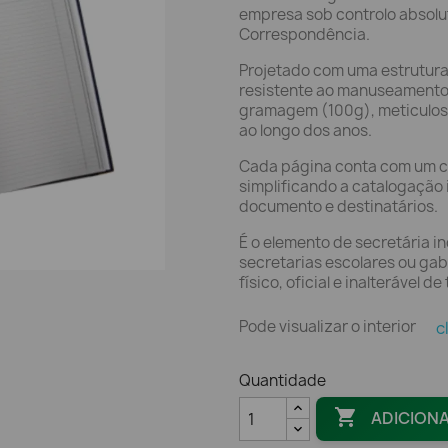
empresa sob controlo absolu
Correspondência.
Projetado com uma estrutura 
resistente ao manuseamento c
gramagem (100g), meticulos
ao longo dos anos.
Cada página conta com um c
simplificando a catalogação 
documento e destinatários.
É o elemento de secretária i
secretarias escolares ou gab
físico, oficial e inalterável
Pode visualizar o interior
c
Quantidade

ADICION