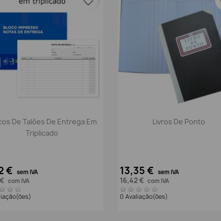
favorite_border
fa
Vista rápida
Vista rápida


cos De Talões De Entrega Em
Livros De Ponto
Triplicado
2 €
13,35 €
sem IVA
sem IVA
 €
16,42 €
com IVA
com IVA
liação(ões)
0 Avaliação(ões)