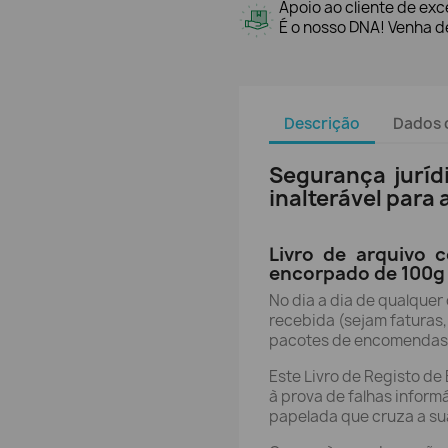
Apoio ao cliente de exc
É o nosso DNA! Venha de
Descrição
Dados 
Segurança juríd
inalterável para
Livro de arquivo 
encorpado de 100g 
No dia a dia de qualque
recebida (sejam faturas, 
pacotes de encomendas)
Este Livro de Registo de
à prova de falhas inform
papelada que cruza a su