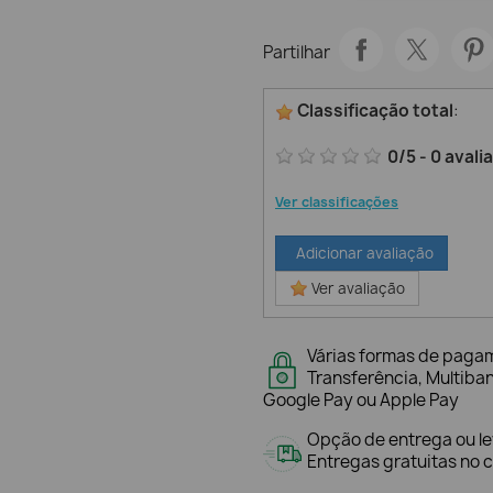
Partilhar
Classificação total
:
0
/
5
-
0
avali
Ver classificações
Adicionar avaliação
Ver avaliação
Várias formas de paga
Transferência, Multiba
Google Pay ou Apple Pay
Opção de entrega ou l
Entregas gratuitas no c