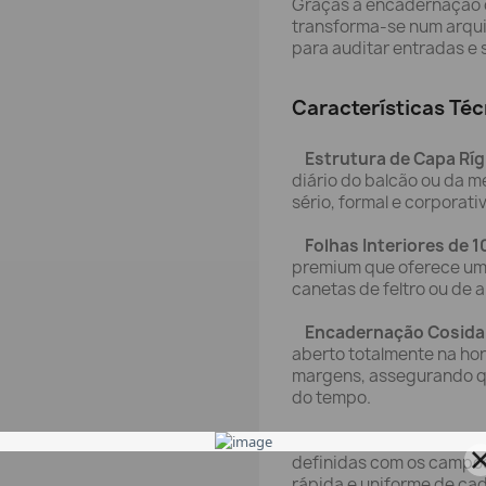
Graças à encadernação co
transforma-se num arqui
para auditar entradas e 
Características Téc
Estrutura de Capa Ríg
diário do balcão ou da 
sério, formal e corporati
Folhas Interiores de 1
premium que oferece uma
canetas de feltro ou de 
Encadernação Cosida 
aberto totalmente na hori
margens, assegurando qu
do tempo.
Cabeçalho Impresso 
definidas com os campos
rápida e uniforme de ca