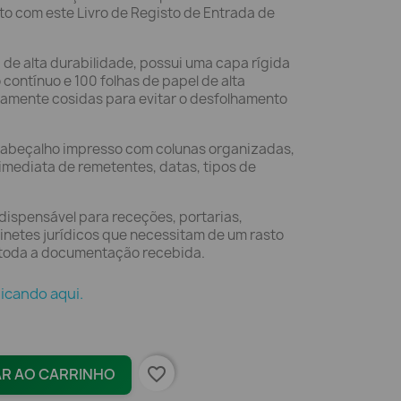
to com este Livro de Registo de Entrada de
de alta durabilidade, possui uma capa rígida
ontínuo e 100 folhas de papel de alta
amente cosidas para evitar o desfolhamento
abeçalho impresso com colunas organizadas,
imediata de remetentes, datas, tipos de
ndispensável para receções, portarias,
inetes jurídicos que necessitam de um rasto
 de toda a documentação recebida.
licando aqui.
favorite_border
AR AO CARRINHO