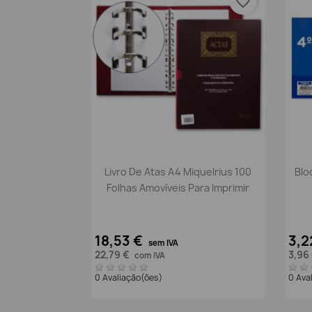
favorite_border
Vista rápida

Livro De Atas A4 Miquelrius 100
Blo
Folhas Amovíveis Para Imprimir
18,53 €
3,2
sem IVA
22,79 €
3,96
com IVA
0 Avaliação(ões)
0 Ava