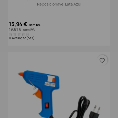
Reposicionável Lata Azul
15,94 €
sem IVA
19,61 €
com IVA
0 Avaliação(ões)
favorite_border