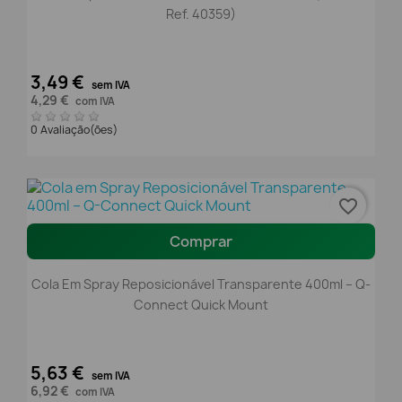
Ref. 40359)
3,49 €
sem IVA
4,29 €
com IVA
0 Avaliação(ões)
favorite_border
Comprar
Cola Em Spray Reposicionável Transparente 400ml – Q-
Connect Quick Mount
5,63 €
sem IVA
6,92 €
com IVA