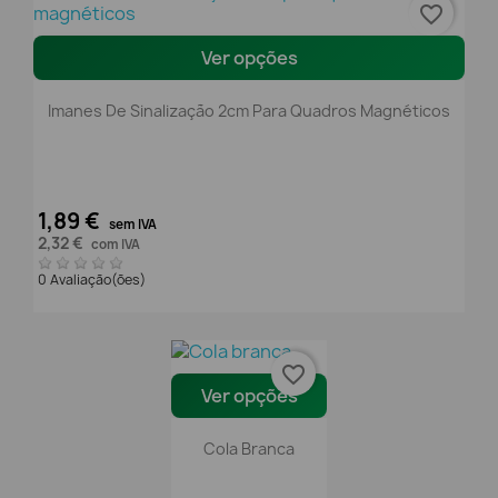
favorite_border
Ver opções
Imanes De Sinalização 2cm Para Quadros Magnéticos
1,89 €
sem IVA
2,32 €
com IVA
0 Avaliação(ões)
favorite_border
Ver opções
Cola Branca