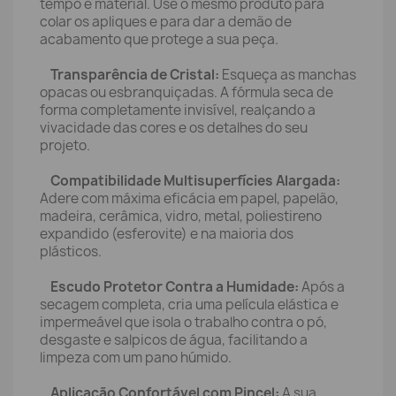
tempo e material. Use o mesmo produto para
colar os apliques e para dar a demão de
acabamento que protege a sua peça.
Transparência de Cristal:
Esqueça as manchas
opacas ou esbranquiçadas. A fórmula seca de
forma completamente invisível, realçando a
vivacidade das cores e os detalhes do seu
projeto.
Compatibilidade Multisuperfícies Alargada:
Adere com máxima eficácia em papel, papelão,
madeira, cerâmica, vidro, metal, poliestireno
expandido (esferovite) e na maioria dos
plásticos.
Escudo Protetor Contra a Humidade:
Após a
secagem completa, cria uma película elástica e
impermeável que isola o trabalho contra o pó,
desgaste e salpicos de água, facilitando a
limpeza com um pano húmido.
Aplicação Confortável com Pincel:
A sua