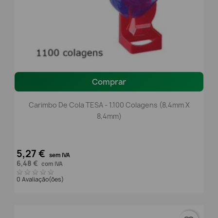
Comprar
Carimbo De Cola TESA - 1.100 Colagens (8,4mm X
8,4mm)
5,27 €
sem IVA
6,48 €
com IVA
0 Avaliação(ões)