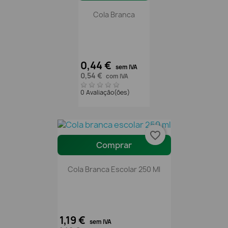
Cola Branca
0,44 €
sem IVA
0,54 €
com IVA
0 Avaliação(ões)
favorite_border
Comprar
Cola Branca Escolar 250 Ml
1,19 €
sem IVA