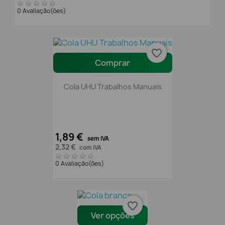
0 Avaliação(ões)
favorite_border
Comprar
Cola UHU Trabalhos Manuais
1,89 €
sem IVA
2,32 €
com IVA
0 Avaliação(ões)
favorite_border
Ver opções