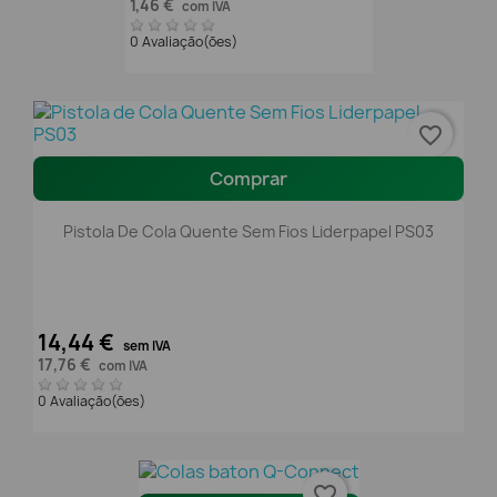
1,46 €
com IVA
0 Avaliação(ões)
favorite_border
Comprar
Pistola De Cola Quente Sem Fios Liderpapel PS03
14,44 €
sem IVA
17,76 €
com IVA
0 Avaliação(ões)
favorite_border