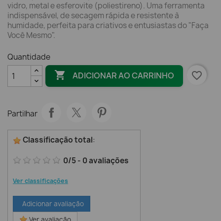
vidro, metal e esferovite (poliestireno). Uma ferramenta
indispensável, de secagem rápida e resistente à
humidade, perfeita para criativos e entusiastas do "Faça
Você Mesmo".
Quantidade

favorite_border
ADICIONAR AO CARRINHO
Partilhar
Classificação total
:
0
/
5
-
0
avaliações
Ver classificações
Adicionar avaliação
Ver avaliação