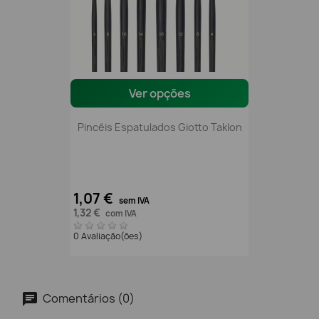
Ver opções
Pincéis Espatulados Giotto Taklon
1,07 €
sem IVA
1,32 €
com IVA
0 Avaliação(ões)
Comentários (0)