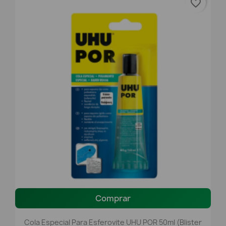
favorite_border
Comprar
Cola Especial Para Esferovite UHU POR 50ml (Blister