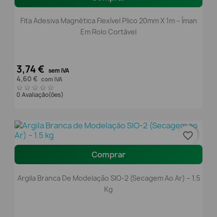
Fita Adesiva Magnética Flexível Plico 20mm X 1m – Íman
Em Rolo Cortável
3,74 €
sem IVA
4,60 €
com IVA
0 Avaliação(ões)
favorite_border
Comprar
Argila Branca De Modelação SIO-2 (Secagem Ao Ar) – 1.5
Kg