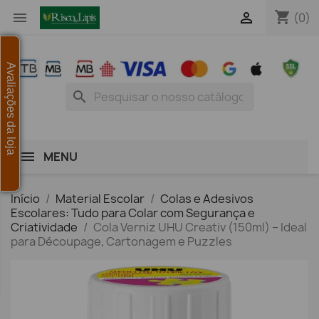
shopping_cart


(0)
Avaliações da loja
search
MENU
Início
Material Escolar
Colas e Adesivos
Escolares: Tudo para Colar com Segurança e
Criatividade
Cola Verniz UHU Creativ (150ml) – Ideal
para Découpage, Cartonagem e Puzzles