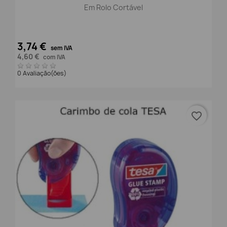
Em Rolo Cortável
3,74 €
sem IVA
4,60 €
com IVA
0 Avaliação(ões)
favorite_border