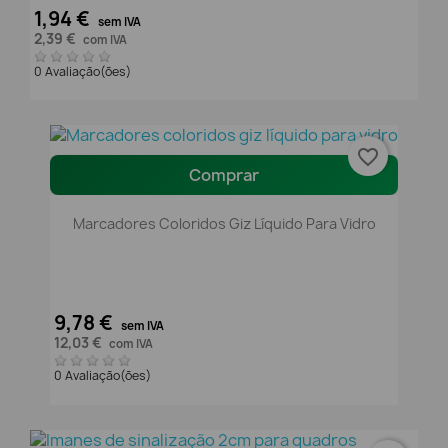
1,94 €
sem IVA
2,39 €
com IVA
0 Avaliação(ões)
favorite_border
Comprar
Marcadores Coloridos Giz Líquido Para Vidro
9,78 €
sem IVA
12,03 €
com IVA
0 Avaliação(ões)