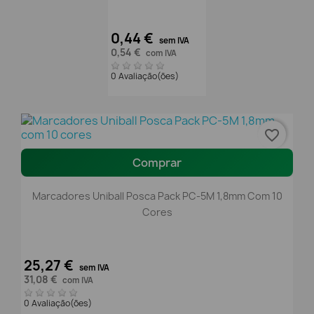
0,44 €
sem IVA
0,54 €
com IVA
0 Avaliação(ões)
favorite_border
Comprar
Marcadores Uniball Posca Pack PC-5M 1,8mm Com 10
Cores
25,27 €
sem IVA
31,08 €
com IVA
0 Avaliação(ões)