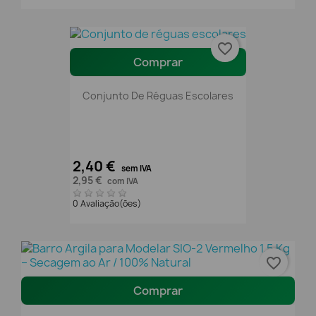
favorite_border
Comprar
Conjunto De Réguas Escolares
2,40 €
sem IVA
2,95 €
com IVA
0 Avaliação(ões)
favorite_border
Comprar