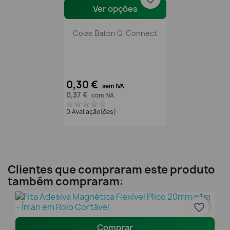
Ver opções
Colas Baton Q-Connect
0,30 €
sem IVA
0,37 €
com IVA
0 Avaliação(ões)
Clientes que compraram este produto
também compraram:
favorite_border
Comprar