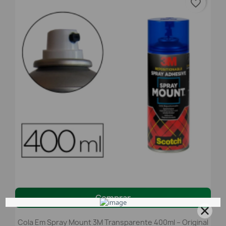
favorite_border
Comprar
Cola Em Spray Mount 3M Transparente 400ml – Original