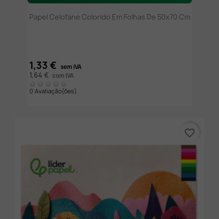
Papel Celofane Colorido Em Folhas De 50x70 Cm
1,33 €
sem IVA
1,64 €
com IVA
0 Avaliação(ões)
favorite_border