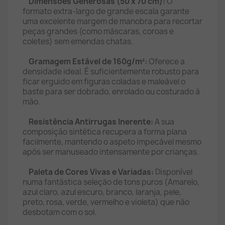
Dimensões Generosas (50 x 70 cm):
O
formato extra-largo de grande escala garante
uma excelente margem de manobra para recortar
peças grandes (como máscaras, coroas e
coletes) sem emendas chatas.
Gramagem Estável de 160g/m²:
Oferece a
densidade ideal. É suficientemente robusto para
ficar erguido em figuras coladas e maleável o
baste para ser dobrado, enrolado ou costurado à
mão.
Resistência Antirrugas Inerente:
A sua
composição sintética recupera a forma plana
facilmente, mantendo o aspeto impecável mesmo
após ser manuseado intensamente por crianças.
Paleta de Cores Vivas e Variadas:
Disponível
numa fantástica seleção de tons puros (Amarelo,
azul claro, azul escuro, branco, laranja, pele,
preto, rosa, verde, vermelho e violeta) que não
desbotam com o sol.