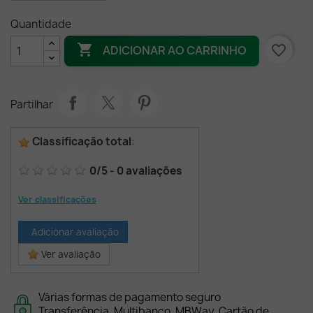
Quantidade

favorite_border
ADICIONAR AO CARRINHO
Partilhar
Classificação total
:
0
/
5
-
0
avaliações
Ver classificações
Adicionar avaliação
Ver avaliação
Várias formas de pagamento seguro
Transferência, Multibanco, MBWay, Cartão de