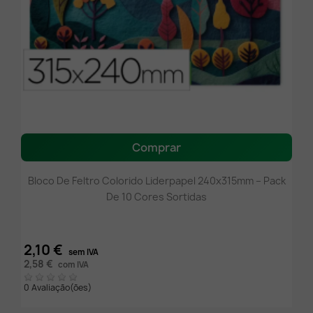
Comprar
Bloco De Feltro Colorido Liderpapel 240x315mm – Pack
De 10 Cores Sortidas
2,10 €
sem IVA
2,58 €
com IVA
0 Avaliação(ões)