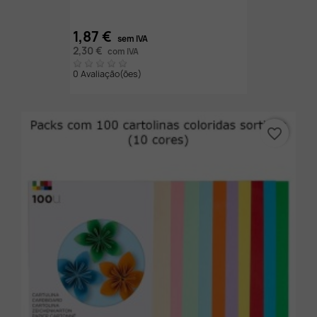
1,87 €
sem IVA
2,30 €
com IVA
0 Avaliação(ões)
favorite_border