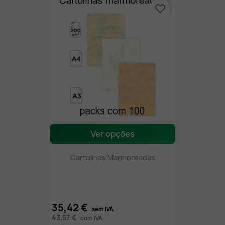
favorite_border
Ver opções
Cartolinas Marmoreadas
35,42 €
sem IVA
43,57 €
com IVA