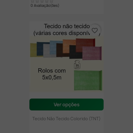
0 Avaliação(ões)
favorite_border
Ver opções
Tecido Não Tecido Colorido (TNT)