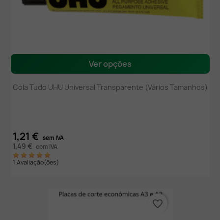
Ver opções
Cola Tudo UHU Universal Transparente (Vários Tamanhos)
1,21 €
sem IVA
1,49 €
com IVA
1 Avaliação(ões)
favorite_border