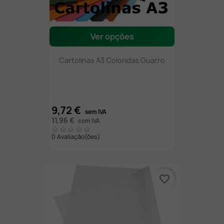
Ver opções
Cartolinas A3 Coloridas Guarro
9,72 €
sem IVA
11,96 €
com IVA
0 Avaliação(ões)
favorite_border