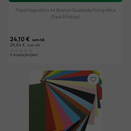
Papel Magnético A4 Branco Qualidade Fotográfica
(Pack 8 Folhas)
24,10 €
sem IVA
29,64 €
com IVA
0 Avaliação(ões)
favorite_border