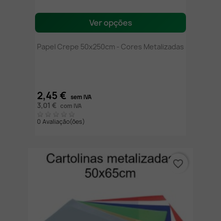
Ver opções
Papel Crepe 50x250cm - Cores Metalizadas
2,45 €
sem IVA
3,01 €
com IVA
0 Avaliação(ões)
favorite_border