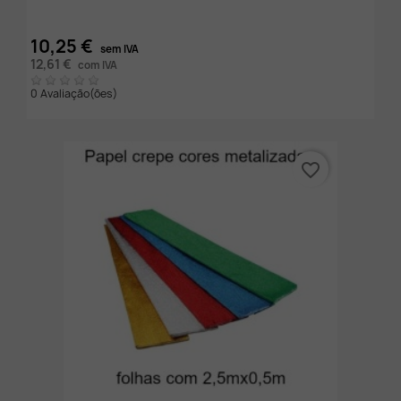
10,25 €
sem IVA
12,61 €
com IVA
0 Avaliação(ões)
favorite_border