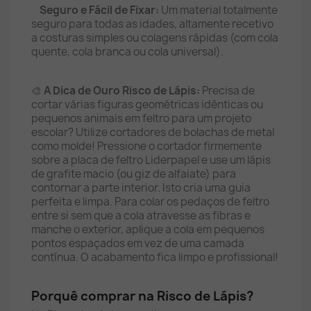
Seguro e Fácil de Fixar:
Um material totalmente
seguro para todas as idades, altamente recetivo
a costuras simples ou colagens rápidas (com cola
quente, cola branca ou cola universal).
🎨
A Dica de Ouro Risco de Lápis:
Precisa de
cortar várias figuras geométricas idênticas ou
pequenos animais em feltro para um projeto
escolar? Utilize cortadores de bolachas de metal
como molde! Pressione o cortador firmemente
sobre a placa de feltro Liderpapel e use um lápis
de grafite macio (ou giz de alfaiate) para
contornar a parte interior. Isto cria uma guia
perfeita e limpa. Para colar os pedaços de feltro
entre si sem que a cola atravesse as fibras e
manche o exterior, aplique a cola em pequenos
pontos espaçados em vez de uma camada
contínua. O acabamento fica limpo e profissional!
Porquê comprar na Risco de Lápis?