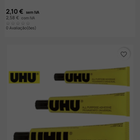
2,10 €
sem IVA
2,58 €
com IVA
0 Avaliação(ões)
favorite_border