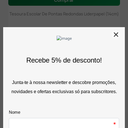
Comprar
Tesoura Escolar De Pontas Redondas Liderpapel (14cm)
0,45 €
sem IVA
0,55 €
com IVA
0 Avaliação(ões)
Comentários (0)
De momento, sem avaliações.