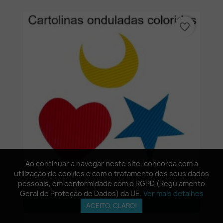
favorite_border
Ao continuar a navegar neste site, concorda com a
Ao continuar a navegar neste site, concorda com a
utilização de cookies e com o tratamento dos seus dados
utilização de cookies e com o tratamento dos seus dados
pessoais, em conformidade com o RGPD (Regulamento
pessoais, em conformidade com o RGPD (Regulamento
Geral de Proteção de Dados) da UE.
Geral de Proteção de Dados) da UE.
Ver mais detalhes
Ver mais detalhes
Ver opções
ACEITO, CLARO!
ACEITO, CLARO!