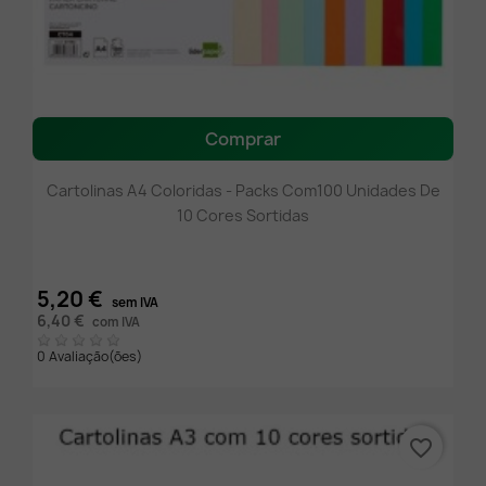
Comprar
Cartolinas A4 Coloridas - Packs Com100 Unidades De
10 Cores Sortidas
5,20 €
sem IVA
6,40 €
com IVA
0 Avaliação(ões)
favorite_border