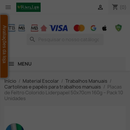
shopping_cart


(0)
Avaliações da loja
search
MENU
Início
Material Escolar
Trabalhos Manuais
Cartolinas e papéis para trabalhos manuais
Placas
de Feltro Colorido Liderpapel 50x70cm 160g – Pack 10
Unidades