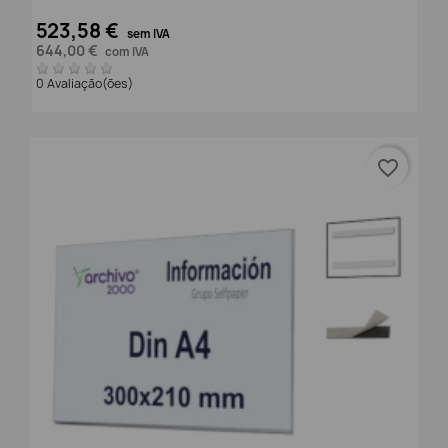
523,58 €
sem IVA
644,00 €
com IVA
0 Avaliação(ões)
favorite_border