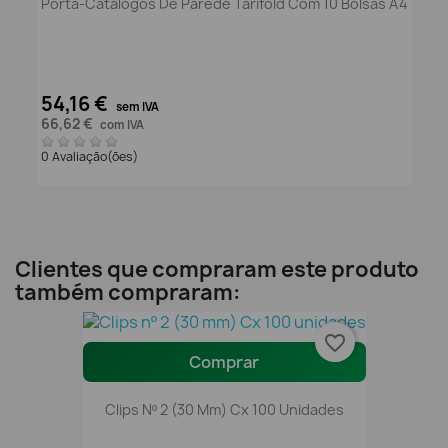
Porta-Catálogos De Parede Tarifold Com 10 Bolsas A4
54,16 €
sem IVA
66,62 €
com IVA
0 Avaliação(ões)
Clientes que compraram este produto
também compraram:
favorite_border
Comprar
Clips Nº 2 (30 Mm) Cx 100 Unidades