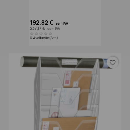
192,82 €
sem IVA
237,17 €
com IVA
0 Avaliação(ões)
favorite_border