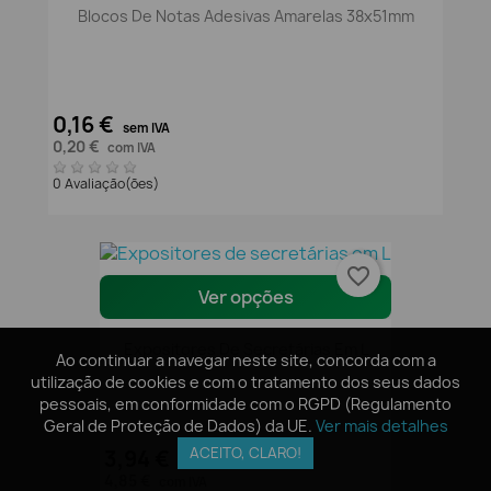
Blocos De Notas Adesivas Amarelas 38x51mm
0,16 €
sem IVA
0,20 €
com IVA
0 Avaliação(ões)
favorite_border
Ver opções
Expositores De Secretárias Em L
Ao continuar a navegar neste site, concorda com a
Ao continuar a navegar neste site, concorda com a
utilização de cookies e com o tratamento dos seus dados
utilização de cookies e com o tratamento dos seus dados
pessoais, em conformidade com o RGPD (Regulamento
pessoais, em conformidade com o RGPD (Regulamento
Geral de Proteção de Dados) da UE.
Geral de Proteção de Dados) da UE.
Ver mais detalhes
Ver mais detalhes
ACEITO, CLARO!
ACEITO, CLARO!
3,94 €
sem IVA
4,85 €
com IVA