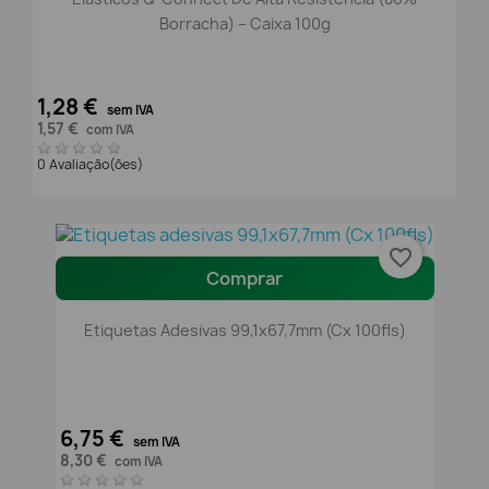
Borracha) – Caixa 100g
1,28 €
sem IVA
1,57 €
com IVA
0 Avaliação(ões)
favorite_border
Comprar
Etiquetas Adesivas 99,1x67,7mm (Cx 100fls)
6,75 €
sem IVA
8,30 €
com IVA