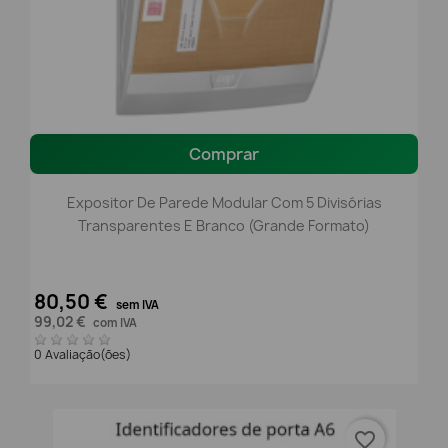
Comprar
Expositor De Parede Modular Com 5 Divisórias
Transparentes E Branco (Grande Formato)
80,50 €
sem IVA
99,02 €
com IVA
0 Avaliação(ões)
favorite_border