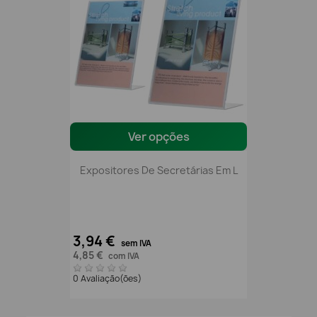
Ver opções
Expositores De Secretárias Em L
3,94 €
sem IVA
4,85 €
com IVA
0 Avaliação(ões)