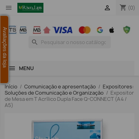
shopping_cart


(0)
Avaliações da loja
search
MENU
Início
Comunicação e apresentação
Expositores:
Soluções de Comunicação e Organização
Expositor
de Mesa em T Acrílico Dupla Face Q-CONNECT (A4 /
A5)