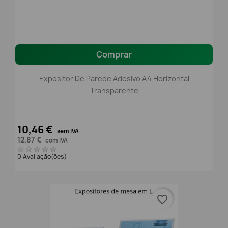
Comprar
Expositor De Parede Adesivo A4 Horizontal
Transparente
10,46 €
sem IVA
12,87 €
com IVA
0 Avaliação(ões)
favorite_border