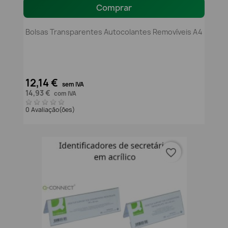
Comprar
Bolsas Transparentes Autocolantes Removíveis A4
12,14 €
sem IVA
14,93 €
com IVA
0 Avaliação(ões)
favorite_border