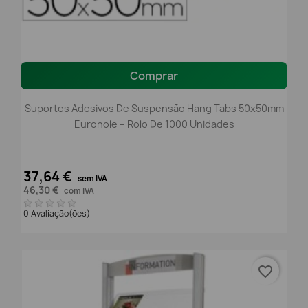
Comprar
Suportes Adesivos De Suspensão Hang Tabs 50x50mm
Eurohole – Rolo De 1000 Unidades
37,64 €
sem IVA
46,30 €
com IVA
0 Avaliação(ões)
favorite_border