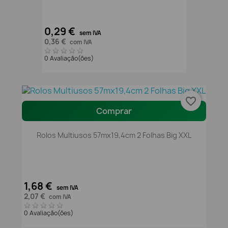
0,29 €
sem IVA
0,36 €
com IVA
0 Avaliação(ões)
favorite_border
Comprar
Rolos Multiusos 57mx19,4cm 2 Folhas Big XXL
1,68 €
sem IVA
2,07 €
com IVA
0 Avaliação(ões)