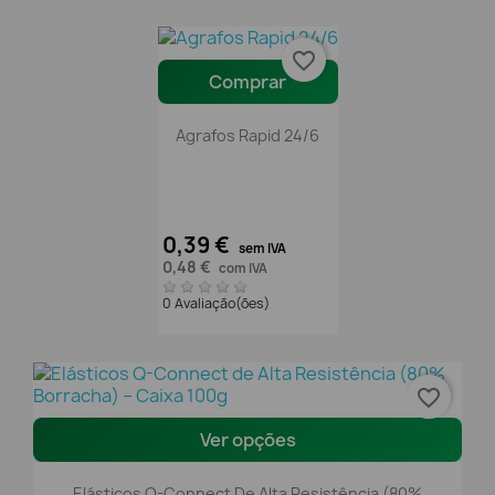
favorite_border
Comprar
Agrafos Rapid 24/6
0,39 €
sem IVA
0,48 €
com IVA
0 Avaliação(ões)
favorite_border
Ver opções
Elásticos Q-Connect De Alta Resistência (80%