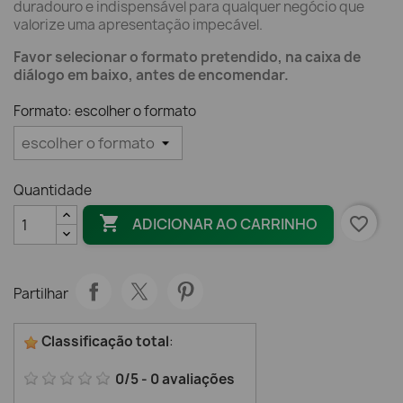
duradouro e indispensável para qualquer negócio que
valorize uma apresentação impecável.
Favor selecionar o formato pretendido, na caixa de
diálogo em baixo, antes de encomendar.
Formato: escolher o formato
Quantidade

favorite_border
ADICIONAR AO CARRINHO
Partilhar
Classificação total
:
0
/
5
-
0
avaliações