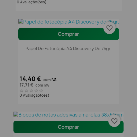
0 Avaliação(ões)
favorite_border
Comprar
Papel De Fotocópia A4 Discovery De 75gr.
14,40 €
sem IVA
17,71 €
com IVA
0 Avaliação(ões)
favorite_border
Comprar