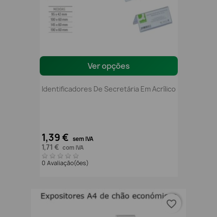
Ver opções
Identificadores De Secretária Em Acrílico
1,39 €
sem IVA
1,71 €
com IVA
0 Avaliação(ões)
favorite_border