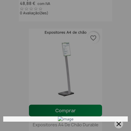
48,88 €
com IVA
0 Avaliação(ões)
favorite_border
Comprar
Expositores A4 De Chão Durable