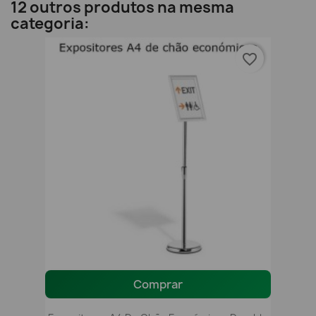
12 outros produtos na mesma
categoria:
favorite_border
Comprar