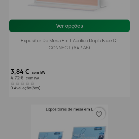
Ver opções
Expositor De Mesa Em T Acrílico Dupla Face Q-
CONNECT (A4 / A5)
3,84 €
sem IVA
4,72 €
com IVA
0 Avaliação(ões)
favorite_border