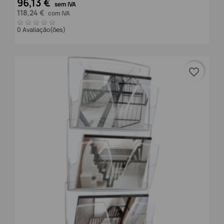
96,13 €
sem IVA
118,24 €
com IVA
0 Avaliação(ões)
favorite_border