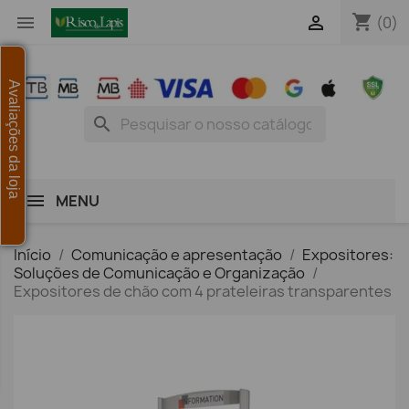
shopping_cart


(0)
Avaliações da loja
search
MENU
Início
Comunicação e apresentação
Expositores:
Soluções de Comunicação e Organização
Expositores de chão com 4 prateleiras transparentes