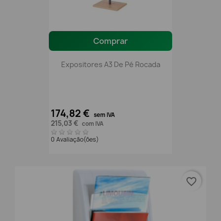
Comprar
Expositores A3 De Pé Rocada
174,82 €
sem IVA
215,03 €
com IVA
0 Avaliação(ões)
favorite_border