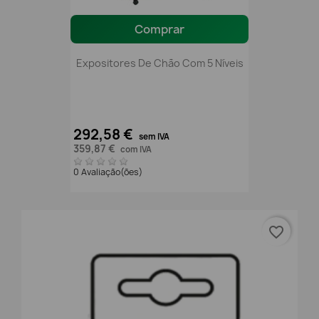
Comprar
Expositores De Chão Com 5 Níveis
292,58 €
sem IVA
359,87 €
com IVA
0 Avaliação(ões)
favorite_border