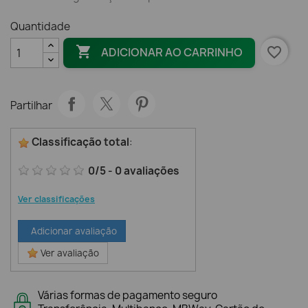
Quantidade

favorite_border
ADICIONAR AO CARRINHO
Partilhar
Classificação total
:
0
/
5
-
0
avaliações
Ver classificações
Adicionar avaliação
Ver avaliação
Várias formas de pagamento seguro