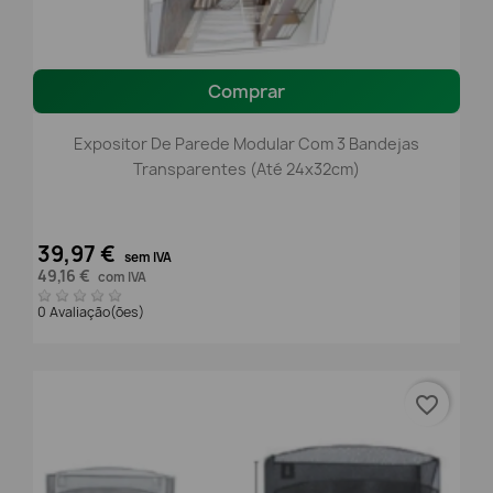
Comprar
Expositor De Parede Modular Com 3 Bandejas
Transparentes (Até 24x32cm)
39,97 €
sem IVA
49,16 €
com IVA
0 Avaliação(ões)
favorite_border