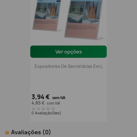
Ver opções
Expositores De Secretárias Em L
3,94 €
sem IVA
4,85 €
com IVA
0 Avaliação(ões)
Avaliações
(0)