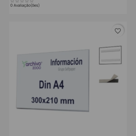
0 Avaliação(ões)
favorite_border