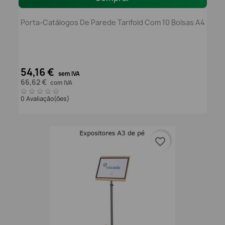
Porta-Catálogos De Parede Tarifold Com 10 Bolsas A4
54,16 €
sem IVA
66,62 €
com IVA
0 Avaliação(ões)
favorite_border