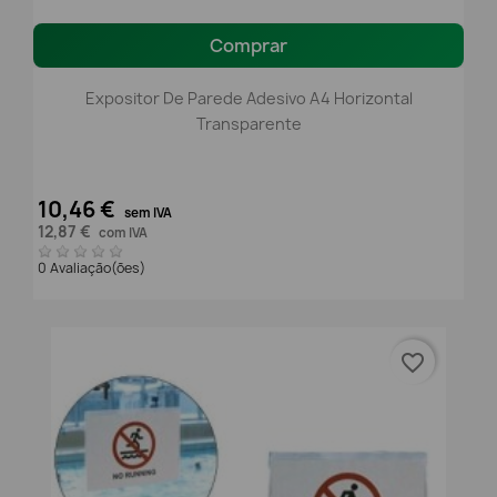
Comprar
Expositor De Parede Adesivo A4 Horizontal
Transparente
10,46 €
sem IVA
12,87 €
com IVA
0 Avaliação(ões)
favorite_border