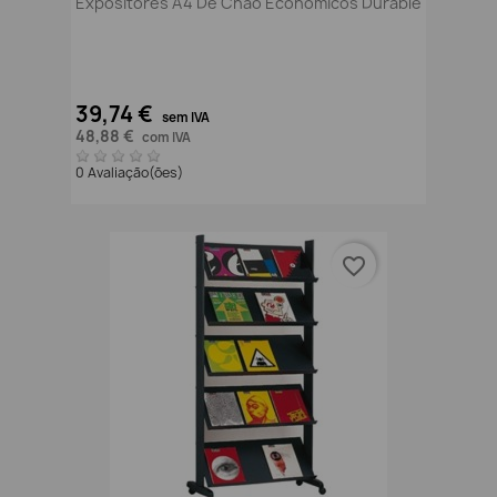
Expositores A4 De Chão Económicos Durable
39,74 €
sem IVA
48,88 €
com IVA
0 Avaliação(ões)
favorite_border