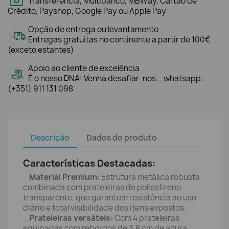
Transferência, Multibanco, MBWay, Cartão de
Crédito, Payshop, Google Pay ou Apple Pay
Opção de entrega ou levantamento
Entregas gratuitas no continente a partir de 100€
(exceto estantes)
Apoio ao cliente de excelência
É o nosso DNA! Venha desafiar-nos... whatsapp:
(+351) 911 131 098
Descrição
Dados do produto
Características Destacadas:
Material Premium:
Estrutura metálica robusta
combinada com prateleiras de poliestireno
transparente, que garantem resistência ao uso
diário e total visibilidade dos itens expostos.
Prateleiras versáteis:
Com 4 prateleiras
equipadas com rebordos de 3,8 cm de altura,