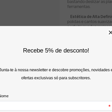
bastando deslizar as pl
ferramentas.
Estética de Alta Defin
polidas e cantos suaviza
perfeita que faz realçar
impresso.
Estabilidade Superior
uma espessura sólida de
mantém perfeitamente fi
planas.
Proteção Anti-Risco e
borracha transparente n
protegem os seus balcõe
Características Téc
Marca:
MAUL (Gama Pr
Formatos Disponíveis