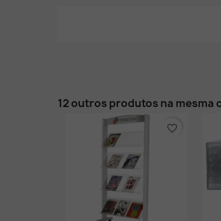
12 outros produtos na mesma c
favorite_border