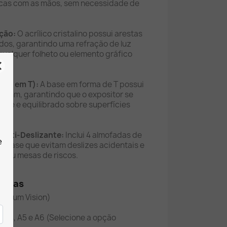
acas com as mãos, sem necessidade de
ição:
O acrílico cristalino possui arestas
dos, garantindo uma refração de luz
 qualquer folheto ou elemento gráfico
 (Pé em T):
A base em forma de T possui
 8 mm, garantindo que o expositor se
rme e equilibrado sobre superfícies
 Anti-Deslizante:
Inclui 4 almofadas de
a base que evitam deslizes acidentais e
s ou mesas de riscos.
nicas
emium Vision)
:
A4, A5 e A6 (Selecione a opção