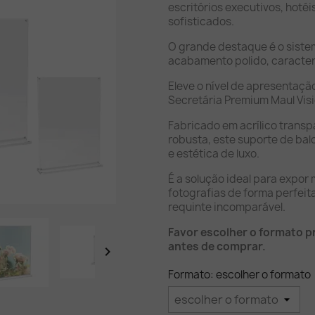
escritórios executivos, hotéi
sofisticados.
O grande destaque é o siste
acabamento polido, caracter
Eleve o nível de apresentaç
Secretária Premium Maul Visi
Fabricado em acrílico transp
robusta, este suporte de bal
e estética de luxo.
É a solução ideal para expor
fotografias de forma perfei
requinte incomparável.
Favor escolher o formato pr
antes de comprar.

Formato: escolher o formato