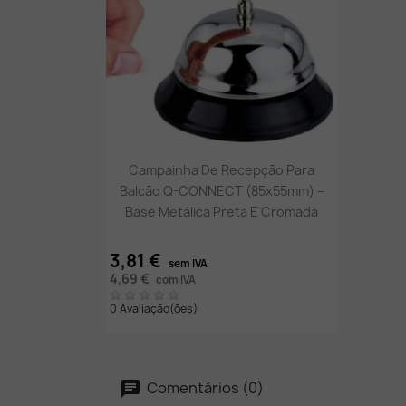
Vista rápida

Campainha De Recepção Para
Balcão Q-CONNECT (85x55mm) –
Base Metálica Preta E Cromada
3,81 €
sem IVA
4,69 €
com IVA
0 Avaliação(ões)
Comentários (0)