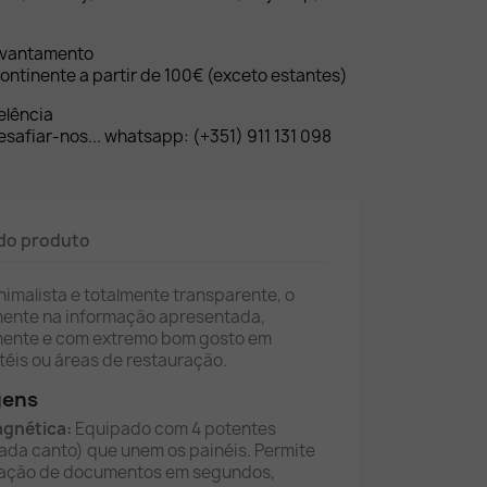
evantamento
ontinente a partir de 100€ (exceto estantes)
elência
safiar-nos... whatsapp: (+351) 911 131 098
do produto
imalista e totalmente transparente, o
mente na informação apresentada,
mente e com extremo bom gosto em
otéis ou áreas de restauração.
gens
agnética:
Equipado com 4 potentes
ada canto) que unem os painéis. Permite
ização de documentos em segundos,