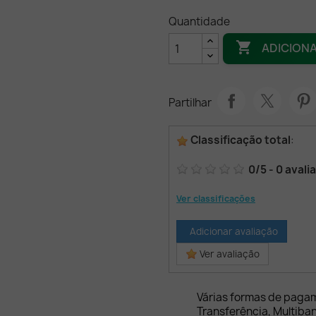
Quantidade

ADICION
Partilhar
Classificação total
:
0
/
5
-
0
avali
Ver classificações
Adicionar avaliação
Ver avaliação
Várias formas de paga
Transferência, Multiba