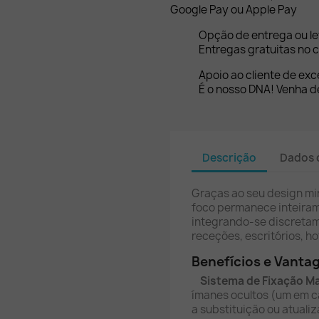
Google Pay ou Apple Pay
Opção de entrega ou l
Entregas gratuitas no c
Apoio ao cliente de exc
É o nosso DNA! Venha de
Descrição
Dados 
Graças ao seu design min
foco permanece inteira
integrando-se discreta
receções, escritórios, h
Benefícios e Vanta
Sistema de Fixação M
ímanes ocultos (um em c
a substituição ou atual