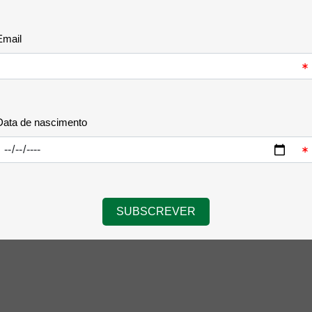
pretendida)
Material:
Acrílico tran
com espessura combinad
Base:
Pé de apoio em 
Fixação:
Ímanes magnét
Segurança:
Cantos arr
Aplicações Recomend
restaurante (menus), exp
escritórios, balcões de
venda.