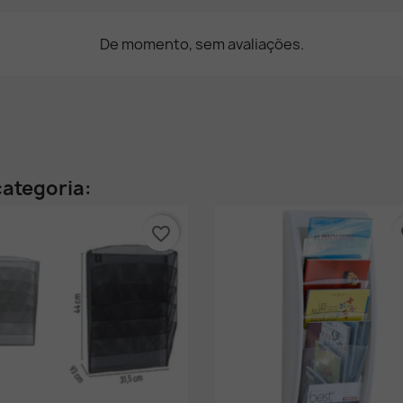
De momento, sem avaliações.
ategoria:
favorite_border
fa