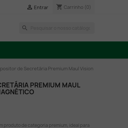
shopping_cart

Carrinho
(0)
Entrar
search
positor de Secretária Premium Maul Vision
CRETÁRIA PREMIUM MAUL
 MAGNÉTICO
 um produto de categoria premium, ideal para