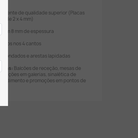
sparente de qualidade superior (Placas
a de 2 x 4 mm)
T com 8 mm de espessura
icos nos 4 cantos
edondados e arestas lapidadas
adas:
Balcões de receção, mesas de
osições em galerias, sinalética de
 atendimento e promoções em pontos de