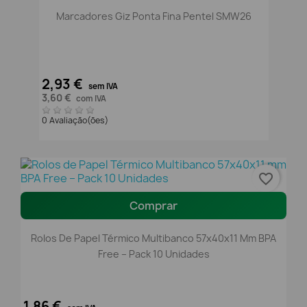
Marcadores Giz Ponta Fina Pentel SMW26
2,93 €
sem IVA
3,60 €
com IVA
0 Avaliação(ões)
favorite_border
Comprar
Rolos De Papel Térmico Multibanco 57x40x11 Mm BPA
Free – Pack 10 Unidades
1,86 €