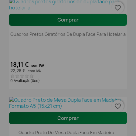
favorite_border
Comprar
Quadros Pretos Giratórios De Dupla Face Para Hotelaria
18,11 €
sem IVA
22,28 €
com IVA
0 Avaliação(ões)
favorite_border
Comprar
Quadro Preto De Mesa Dupla Face Em Madeira –