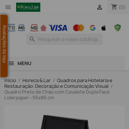
shopping_cart


(0)
Avaliações da loja
search
MENU
Início
Horeca & Lar
Quadros para Hotelaria e
Restauração: Decoração e Comunicação Visual
Quadro Preto de Chão com Cavalete Dupla Face
Liderpapel – 55x85 cm