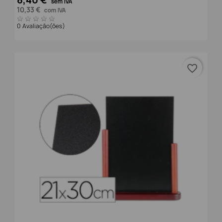
8,40 €
sem IVA
10,33 €
com IVA
0 Avaliação(ões)
favorite_border