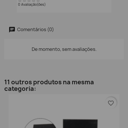
0 Avaliação(ões)
Comentários (0)
De momento, sem avaliações.
11 outros produtos na mesma
categoria:
favorite_border