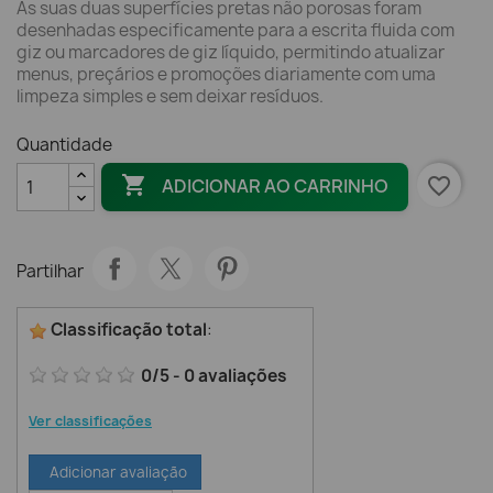
As suas duas superfícies pretas não porosas foram
desenhadas especificamente para a escrita fluida com
giz ou marcadores de giz líquido, permitindo atualizar
menus, preçários e promoções diariamente com uma
limpeza simples e sem deixar resíduos.
Quantidade

favorite_border
ADICIONAR AO CARRINHO
Partilhar
Classificação total
:
0
/
5
-
0
avaliações
Ver classificações
Adicionar avaliação