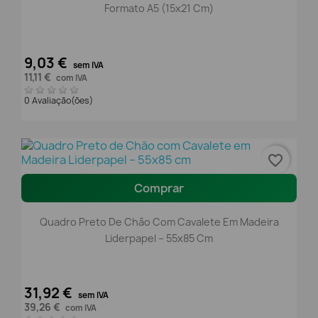
Formato A5 (15x21 Cm)
9,03 €
sem IVA
11,11 €
com IVA
0 Avaliação(ões)
favorite_border
Comprar
Quadro Preto De Chão Com Cavalete Em Madeira
Liderpapel – 55x85 Cm
31,92 €
sem IVA
39,26 €
com IVA