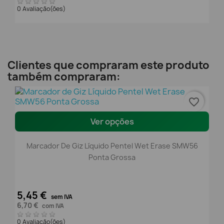
0 Avaliação(ões)
Clientes que compraram este produto
também compraram:
favorite_border
Ver opções
Marcador De Giz Líquido Pentel Wet Erase SMW56
Ponta Grossa
5,45 €
sem IVA
6,70 €
com IVA
0 Avaliação(ões)