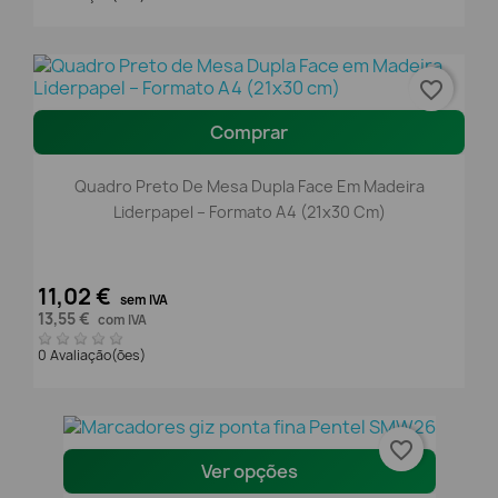
favorite_border
Comprar
Quadro Preto De Mesa Dupla Face Em Madeira
Liderpapel – Formato A4 (21x30 Cm)
11,02 €
sem IVA
13,55 €
com IVA
0 Avaliação(ões)
favorite_border
Ver opções