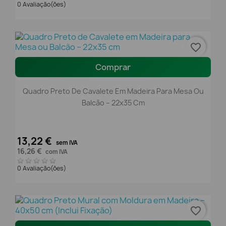
0 Avaliação(ões)
favorite_border
Comprar
Quadro Preto De Cavalete Em Madeira Para Mesa Ou
Balcão – 22x35 Cm
13,22 €
sem IVA
16,26 €
com IVA
0 Avaliação(ões)
favorite_border