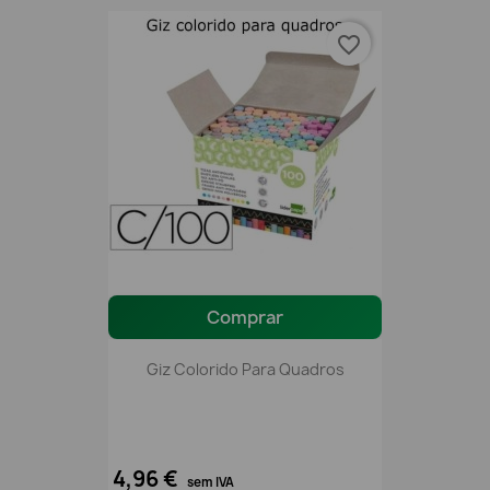
favorite_border
Comprar
Giz Colorido Para Quadros
4,96 €
sem IVA