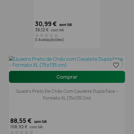
30,99 €
sem IVA
38,12 €
com IVA
0 Avaliação(ões)
favorite_border
Comprar
Quadro Preto De Chão Com Cavalete Dupla Face –
Formato XL (75x135 Cm)
88,55 €
sem IVA
108,92 €
com IVA