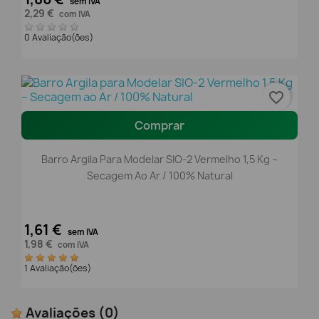
sem IVA
2,29 €
com IVA
0 Avaliação(ões)
favorite_border
Comprar
Barro Argila Para Modelar SIO-2 Vermelho 1,5 Kg –
Secagem Ao Ar / 100% Natural
1,61 €
sem IVA
1,98 €
com IVA
1 Avaliação(ões)
Avaliações
(0)