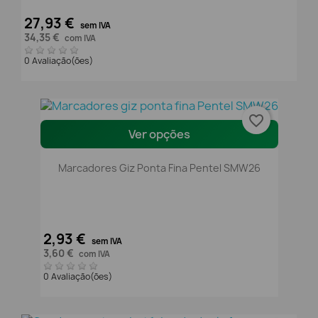
27,93 €
sem IVA
34,35 €
com IVA
0 Avaliação(ões)
favorite_border
Ver opções
Marcadores Giz Ponta Fina Pentel SMW26
2,93 €
sem IVA
3,60 €
com IVA
0 Avaliação(ões)