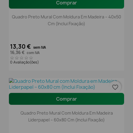
Comprar
Quadro Preto Mural Com Moldura Em Madeira – 40x50
Cm (Inclui Fixação)
13,30 €
sem IVA
16,36 €
com IVA
0 Avaliação(ões)
favorite_border
Comprar
Quadro Preto Mural Com Moldura Em Madeira
Liderpapel – 60x80 Cm (Inclui Fixação)