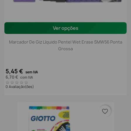
Ver opções
Marcador De Giz Líquido Pentel Wet Erase SMW56 Ponta
Grossa
5,45 €
sem IVA
6,70 €
com IVA
0 Avaliação(ões)
favorite_border