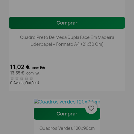
Comprar
Quadro Preto De Mesa Dupla Face Em Madeira
Liderpapel – Formato A4 (21x30 Cm)
11,02 €
sem IVA
13,55 €
com IVA
0 Avaliação(ões)
favorite_border
Comprar
Quadros Verdes 120x90cm