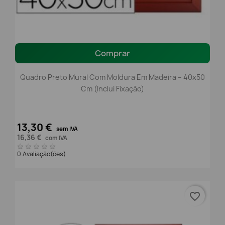
Comprar
Quadro Preto Mural Com Moldura Em Madeira – 40x50
Cm (Inclui Fixação)
13,30 €
sem IVA
16,36 €
com IVA
0 Avaliação(ões)
favorite_border