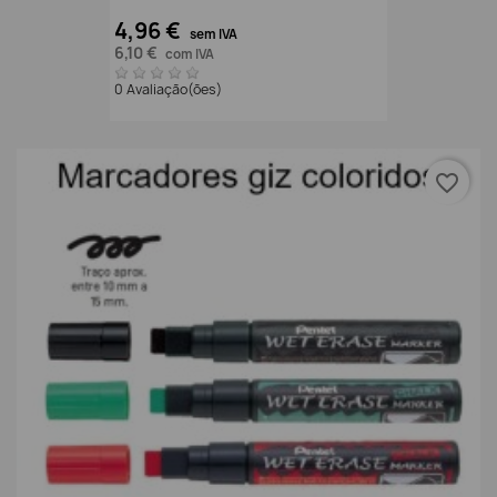
4,96 €
sem IVA
6,10 €
com IVA
0 Avaliação(ões)
favorite_border