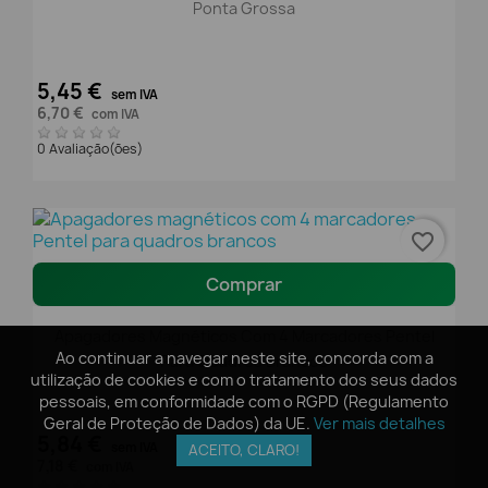
Ponta Grossa
5,45 €
sem IVA
6,70 €
com IVA
0 Avaliação(ões)
favorite_border
Comprar
Apagadores Magnéticos Com 4 Marcadores Pentel
Ao continuar a navegar neste site, concorda com a
Ao continuar a navegar neste site, concorda com a
Para Quadros Brancos
utilização de cookies e com o tratamento dos seus dados
utilização de cookies e com o tratamento dos seus dados
pessoais, em conformidade com o RGPD (Regulamento
pessoais, em conformidade com o RGPD (Regulamento
Geral de Proteção de Dados) da UE.
Geral de Proteção de Dados) da UE.
Ver mais detalhes
Ver mais detalhes
5,84 €
sem IVA
ACEITO, CLARO!
ACEITO, CLARO!
7,18 €
com IVA