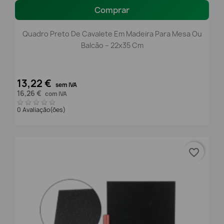
Comprar
Quadro Preto De Cavalete Em Madeira Para Mesa Ou
Balcão – 22x35 Cm
13,22 €
sem IVA
16,26 €
com IVA
0 Avaliação(ões)
favorite_border