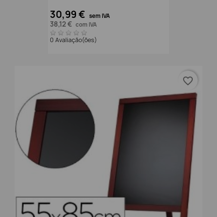
30,99 €
sem IVA
38,12 €
com IVA
0 Avaliação(ões)
favorite_border