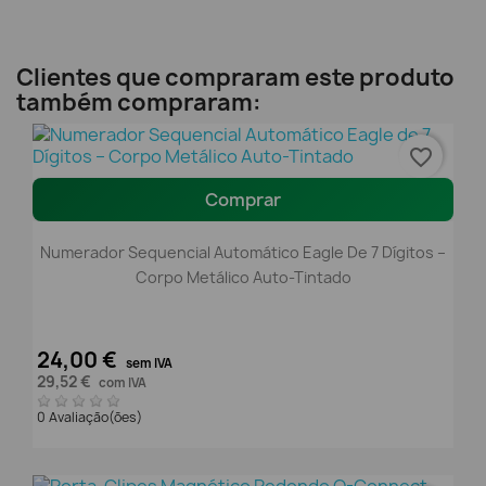
Clientes que compraram este produto
também compraram:
favorite_border
Comprar
Numerador Sequencial Automático Eagle De 7 Dígitos –
Corpo Metálico Auto-Tintado
24,00 €
sem IVA
29,52 €
com IVA
0 Avaliação(ões)