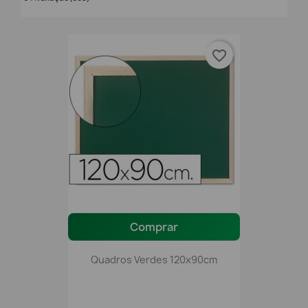
favorite_border
Comprar
Quadros Verdes 120x90cm