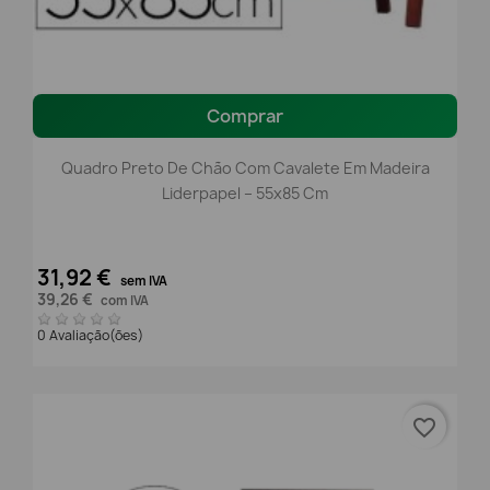
Comprar
Quadro Preto De Chão Com Cavalete Em Madeira
Liderpapel – 55x85 Cm
31,92 €
sem IVA
39,26 €
com IVA
0 Avaliação(ões)
favorite_border