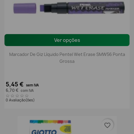
Ver opções
Marcador De Giz Líquido Pentel Wet Erase SMW56 Ponta
Grossa
5,45 €
sem IVA
6,70 €
com IVA
0 Avaliação(ões)
favorite_border