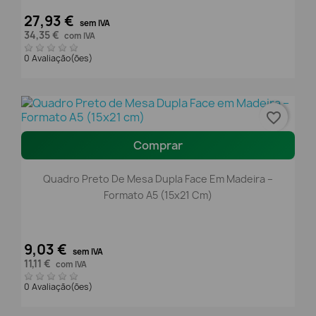
27,93 €
sem IVA
34,35 €
com IVA
0 Avaliação(ões)
favorite_border
Comprar
Quadro Preto De Mesa Dupla Face Em Madeira –
Formato A5 (15x21 Cm)
9,03 €
sem IVA
11,11 €
com IVA
0 Avaliação(ões)