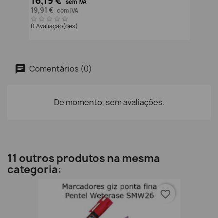
16,19 €
sem IVA
19,91 €
com IVA
0 Avaliação(ões)
Comentários (0)
De momento, sem avaliações.
11 outros produtos na mesma
categoria:
favorite_border