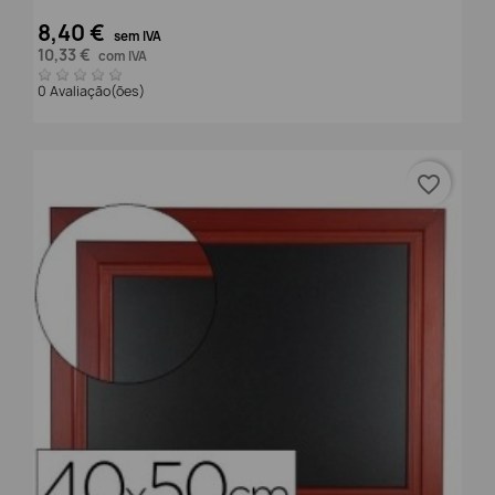
8,40 €
sem IVA
10,33 €
com IVA
0 Avaliação(ões)
favorite_border