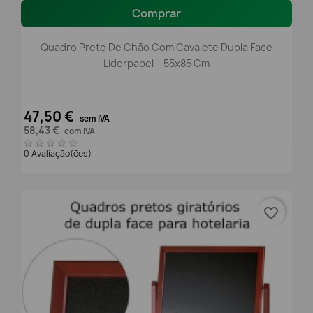
Comprar
Quadro Preto De Chão Com Cavalete Dupla Face
Liderpapel – 55x85 Cm
47,50 €
sem IVA
58,43 €
com IVA
0 Avaliação(ões)
favorite_border