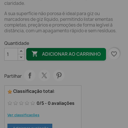
claridade.
A sua superfície não porosa é ideal para giz ou
marcadores de giz líquido, permitindo listar ementas
completas, preçários e promoções de forma legível à
distância, com um apagamento rápido e sem resíduos.
Quantidade

favorite_border
ADICIONAR AO CARRINHO
Partilhar
Classificação total
:
0
/
5
-
0
avaliações
Ver classificações