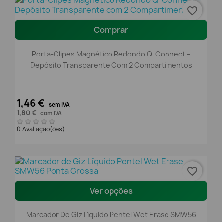
favorite_border
Comprar
Porta-Clipes Magnético Redondo Q-Connect –
Depósito Transparente Com 2 Compartimentos
1,46 €
sem IVA
1,80 €
com IVA
0 Avaliação(ões)
favorite_border
Ver opções
Marcador De Giz Líquido Pentel Wet Erase SMW56