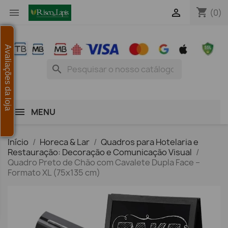
shopping_cart


(0)
Avaliações da loja
search
MENU
Início
Horeca & Lar
Quadros para Hotelaria e
Restauração: Decoração e Comunicação Visual
Quadro Preto de Chão com Cavalete Dupla Face –
Formato XL (75x135 cm)