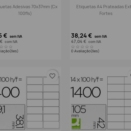
Vista rápida
Vista rápida


quetas Adesivas 70x37mm (Cx
Etiquetas A4 Prateadas Ex
100fls)
Fortes
5 €
38,24 €
sem IVA
sem IVA
 €
47,04 €
com IVA
com IVA
liação(ões)
0 Avaliação(ões)
favorite_border
fa