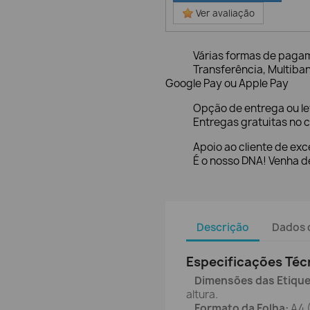
Ver avaliação
Várias formas de paga
Transferência, Multiba
Google Pay ou Apple Pay
Opção de entrega ou l
Entregas gratuitas no c
Apoio ao cliente de exc
É o nosso DNA! Venha de
Descrição
Dados 
Especificações Téc
Dimensões das Etique
altura.
Formato da Folha:
A4 