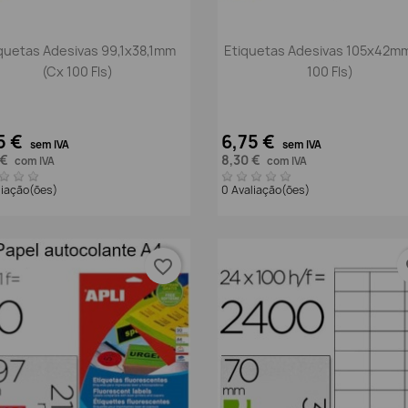
Vista rápida
Vista rápida


quetas Adesivas 99,1x38,1mm
Etiquetas Adesivas 105x42m
(Cx 100 Fls)
100 Fls)
5 €
6,75 €
sem IVA
sem IVA
 €
8,30 €
com IVA
com IVA
liação(ões)
0 Avaliação(ões)
favorite_border
fa