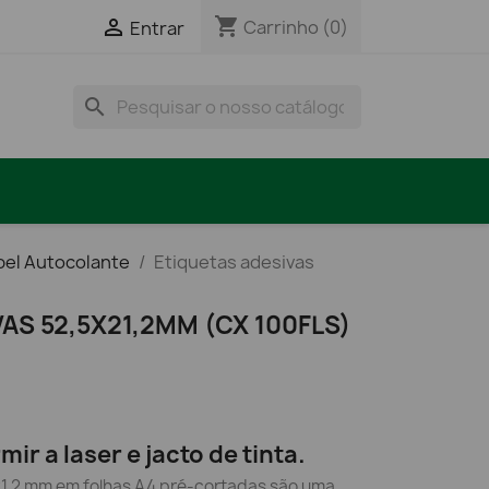
shopping_cart

Carrinho
(0)
Entrar
search
pel Autocolante
Etiquetas adesivas
AS 52,5X21,2MM (CX 100FLS)
ir a laser e jacto de tinta.
21,2 mm em folhas A4 pré-cortadas são uma