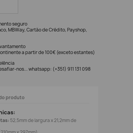
mento seguro
nco, MBWay, Cartão de Crédito, Payshop,
evantamento
ontinente a partir de 100€ (exceto estantes)
elência
safiar-nos... whatsapp: (+351) 911 131 098
do produto
nicas:
tas:
52,5mm de largura x 21,2mm de
(210mm x 297mm).