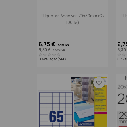
Vista rápida

Etiquetas Adesivas 70x30mm (Cx
Eti
100fls)
6,75 €
6,7
sem IVA
8,30 €
8,30
com IVA
0 Avaliação(ões)
0 Ava
favorite_border