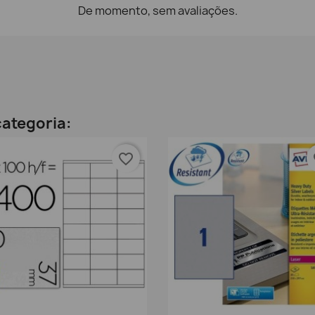
De momento, sem avaliações.
ategoria:
favorite_border
fa