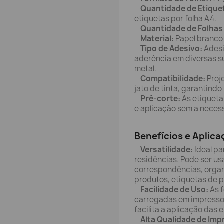
Quantidade de Etiquet
etiquetas por folha A4.
Quantidade de Folhas 
Material:
Papel branco 
Tipo de Adesivo:
Adesi
aderência em diversas su
metal.
Compatibilidade:
Proj
jato de tinta, garantindo
Pré-corte:
As etiqueta
e aplicação sem a necess
Benefícios e Aplica
Versatilidade:
Ideal pa
residências. Pode ser u
correspondências, organ
produtos, etiquetas de p
Facilidade de Uso:
As f
carregadas em impresso
facilita a aplicação das
Alta Qualidade de Imp