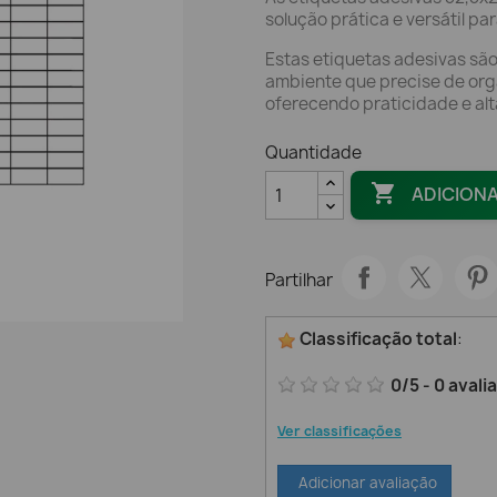
solução prática e versátil p
Estas etiquetas adesivas sã
ambiente que precise de orga
oferecendo praticidade e al
Quantidade

ADICION
Partilhar
Classificação total
:
0
/
5
-
0
avali
Ver classificações
Adicionar avaliação