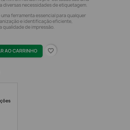
ara diversas necessidades de etiquetagem.
o uma ferramenta essencial para qualquer
nização e identificação eficiente,
ta qualidade de impressão.
favorite_border
AR AO CARRINHO
ações