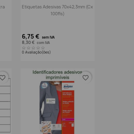
Vista rápida

tra
Etiquetas Adesivas 70x42,3mm (Cx
100fls)
6,75 €
sem IVA
8,30 €
com IVA
0 Avaliação(ões)
vorite_border
favorite_border