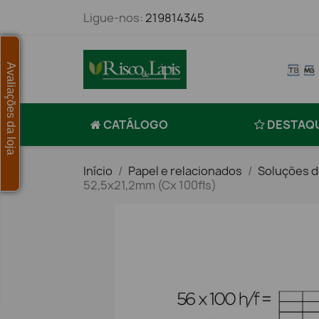
Ligue-nos:
219814345
Avaliações da loja
CATÁLOGO
DESTAQ
Início
Papel e relacionados
Soluções d
52,5x21,2mm (Cx 100fls)