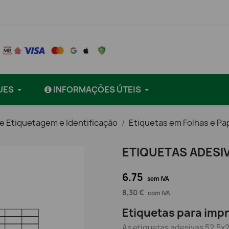
UES
INFORMAÇÕES ÚTEIS
e Etiquetagem e Identificação
Etiquetas em Folhas e Pa
ETIQUETAS ADESIV
6.75
sem IVA
8,30 €
com IVA
Etiquetas para imprm
As etiquetas adesivas 52,5x