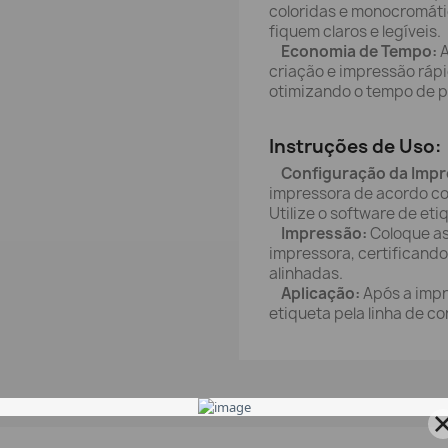
coloridas e monocromáti
fiquem claros e legíveis.
Economia de Tempo:
A
criação e impressão ráp
otimizando o tempo de 
Instruções de Uso:
Configuração da Impr
impressora de acordo com
Utilize o software de et
Impressão:
Coloque as
impressora, certificand
alinhadas.
Aplicação:
Após a impr
etiqueta pela linha de co