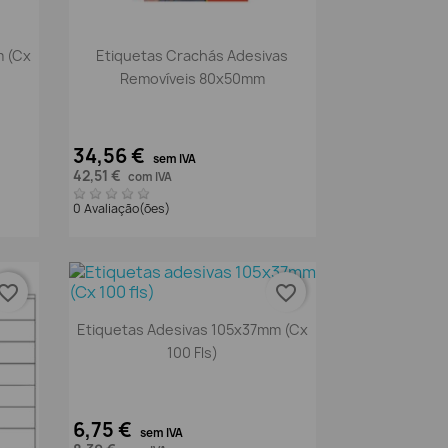
Vista rápida

m (Cx
Etiquetas Crachás Adesivas
Removíveis 80x50mm
34,56 €
sem IVA
42,51 €
com IVA
0 Avaliação(ões)
vorite_border
favorite_border
Vista rápida

Etiquetas Adesivas 105x37mm (Cx
100 Fls)
6,75 €
sem IVA