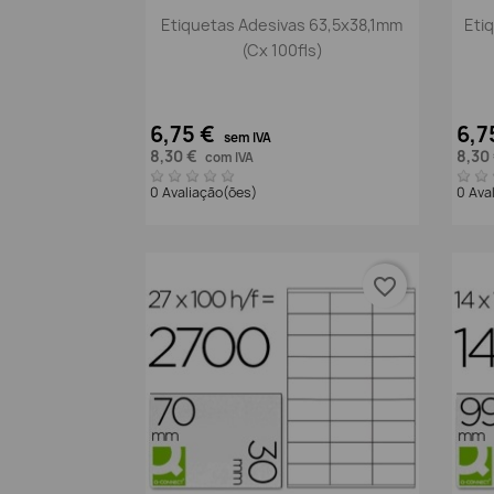
Vista rápida

Etiquetas Adesivas 63,5x38,1mm
Eti
(Cx 100fls)
6,75 €
6,7
sem IVA
8,30 €
8,30
com IVA
0 Avaliação(ões)
0 Ava
favorite_border