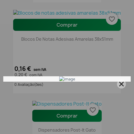
favorite_border
Comprar
Blocos De Notas Adesivas Amarelas 38x51mm
0,16 €
sem IVA
0,20 €
com IVA
0 Avaliação(ões)
favorite_border
Comprar
Dispensadores Post-It Gato