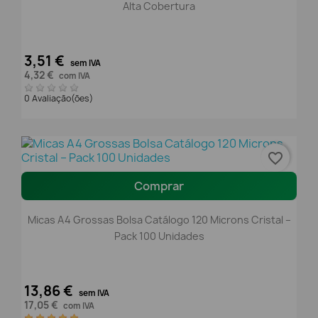
Alta Cobertura
3,51 €
sem IVA
4,32 €
com IVA
0 Avaliação(ões)
favorite_border
Comprar
Micas A4 Grossas Bolsa Catálogo 120 Microns Cristal –
Pack 100 Unidades
13,86 €
sem IVA
17,05 €
com IVA