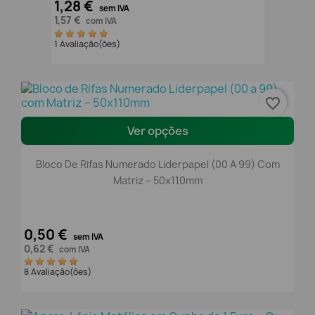
1,28 €
sem IVA
1,57 €
com IVA
1 Avaliação(ões)
favorite_border
Ver opções
Bloco De Rifas Numerado Liderpapel (00 A 99) Com
Matriz – 50x110mm
0,50 €
sem IVA
0,62 €
com IVA
8 Avaliação(ões)