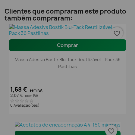
Clientes que compraram este produto
também compraram:
favorite_border
Comprar
Massa Adesiva Bostik Blu-Tack Reutilizável – Pack 36
Pastilhas
1,68 €
sem IVA
2,07 €
com IVA
0 Avaliação(ões)
favorite_border