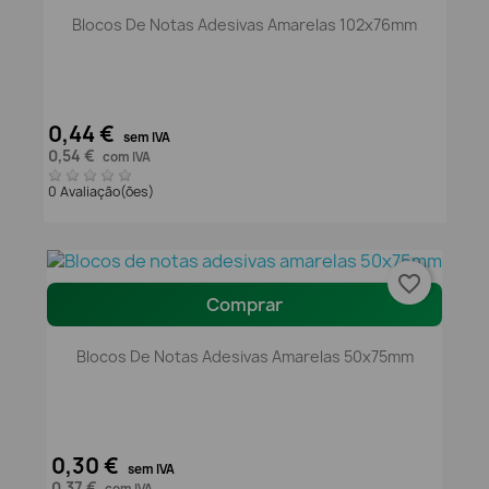
Blocos De Notas Adesivas Amarelas 102x76mm
0,44 €
sem IVA
0,54 €
com IVA
0 Avaliação(ões)
favorite_border
Comprar
Blocos De Notas Adesivas Amarelas 50x75mm
0,30 €
sem IVA
0,37 €
com IVA