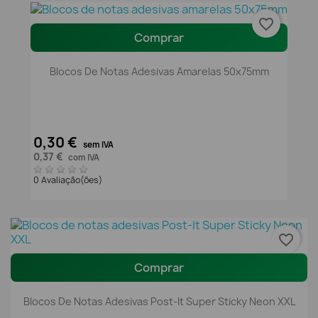
favorite_border
Comprar
Blocos De Notas Adesivas Amarelas 50x75mm
0,30 €
sem IVA
0,37 €
com IVA
0 Avaliação(ões)
favorite_border
Comprar
Blocos De Notas Adesivas Post-It Super Sticky Neon XXL