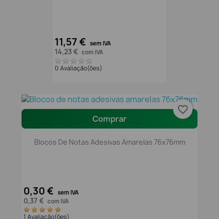
11,57 €
sem IVA
14,23 €
com IVA
0 Avaliação(ões)
favorite_border
Comprar
Blocos De Notas Adesivas Amarelas 76x76mm
0,30 €
sem IVA
0,37 €
com IVA
1 Avaliação(ões)