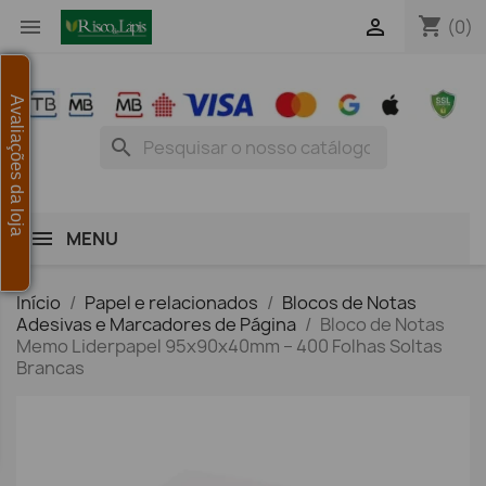
shopping_cart


(0)
Avaliações da loja
search
MENU
Início
Papel e relacionados
Blocos de Notas
Adesivas e Marcadores de Página
Bloco de Notas
Memo Liderpapel 95x90x40mm – 400 Folhas Soltas
Brancas