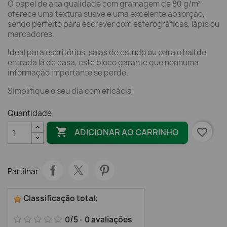
O papel de alta qualidade com gramagem de 80 g/m²
oferece uma textura suave e uma excelente absorção,
sendo perfeito para escrever com esferográficas, lápis ou
marcadores.
Ideal para escritórios, salas de estudo ou para o hall de
entrada lá de casa, este bloco garante que nenhuma
informação importante se perde.
Simplifique o seu dia com eficácia!
Quantidade

favorite_border
ADICIONAR AO CARRINHO
Partilhar
Classificação total
:
0
/
5
-
0
avaliações