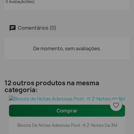
0 Avaliação(ões)
Comentários (0)
De momento, sem avaliações.
12 outros produtos na mesma
categoria:
favorite_border
Comprar
Blocos De Notas Adesivas Post -It Z-Notes Da 3M