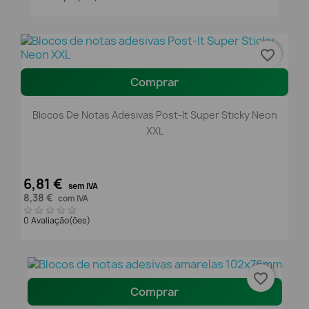
favorite_border
Comprar
Blocos De Notas Adesivas Post-It Super Sticky Neon
XXL
6,81 €
sem IVA
8,38 €
com IVA
0 Avaliação(ões)
favorite_border
Comprar