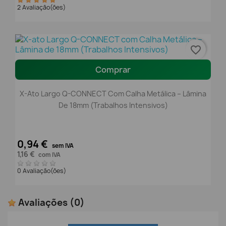
2 Avaliação(ões)
favorite_border
Comprar
X-Ato Largo Q-CONNECT Com Calha Metálica – Lâmina
De 18mm (Trabalhos Intensivos)
0,94 €
sem IVA
1,16 €
com IVA
0 Avaliação(ões)
Avaliações
(0)