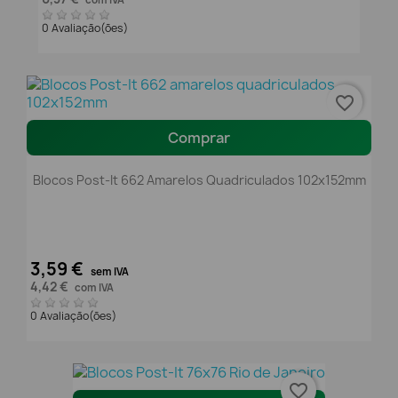
0 Avaliação(ões)
favorite_border
Comprar
Blocos Post-It 662 Amarelos Quadriculados 102x152mm
3,59 €
sem IVA
4,42 €
com IVA
0 Avaliação(ões)
favorite_border