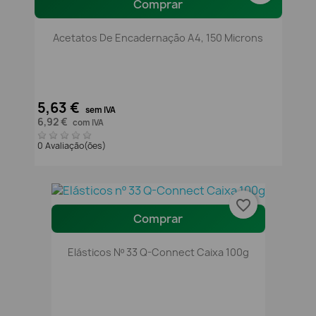
Comprar
Acetatos De Encadernação A4, 150 Microns
5,63 €
sem IVA
6,92 €
com IVA
0 Avaliação(ões)
favorite_border
Comprar
Elásticos Nº 33 Q-Connect Caixa 100g