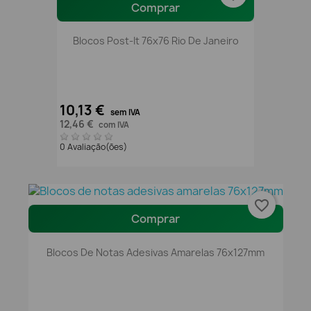
Comprar
Blocos Post-It 76x76 Rio De Janeiro
10,13 €
sem IVA
12,46 €
com IVA
0 Avaliação(ões)
favorite_border
Comprar
Blocos De Notas Adesivas Amarelas 76x127mm