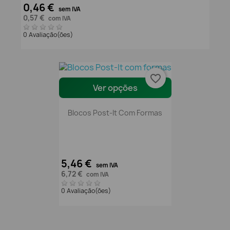
0,46 €
sem IVA
0,57 €
com IVA
0 Avaliação(ões)
favorite_border
Ver opções
Blocos Post-It Com Formas
5,46 €
sem IVA
6,72 €
com IVA
0 Avaliação(ões)