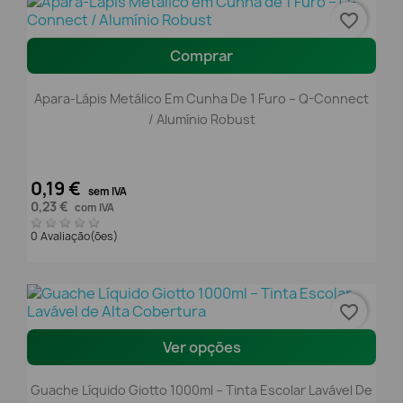
favorite_border
Comprar
Apara-Lápis Metálico Em Cunha De 1 Furo – Q-Connect
/ Alumínio Robust
0,19 €
sem IVA
0,23 €
com IVA
0 Avaliação(ões)
favorite_border
Ver opções
Guache Líquido Giotto 1000ml – Tinta Escolar Lavável De