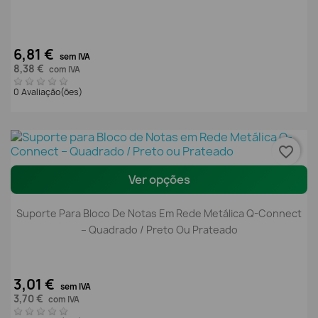
6,81 €
sem IVA
8,38 €
com IVA
0 Avaliação(ões)
favorite_border
Ver opções
Suporte Para Bloco De Notas Em Rede Metálica Q-Connect
– Quadrado / Preto Ou Prateado
3,01 €
sem IVA
3,70 €
com IVA