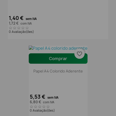
1,40 €
sem IVA
1,72 €
com IVA
0 Avaliação(ões)
favorite_border
Comprar
Papel A4 Colorido Aderente
5,53 €
sem IVA
6,80 €
com IVA
0 Avaliação(ões)