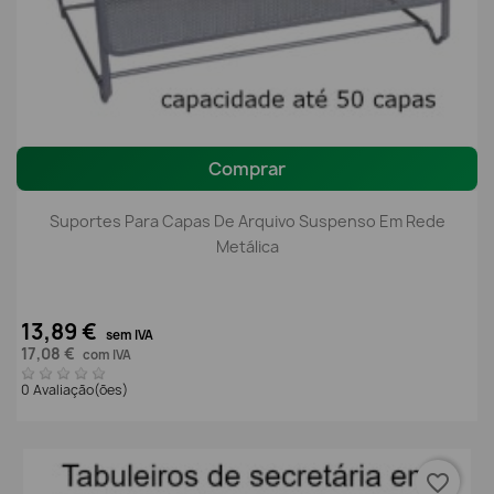
Comprar
Suportes Para Capas De Arquivo Suspenso Em Rede
Metálica
13,89 €
sem IVA
17,08 €
com IVA
0 Avaliação(ões)
favorite_border