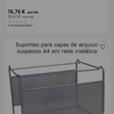
16,76 €
sem IVA
20,61 €
com IVA
0 Avaliação(ões)
favorite_border