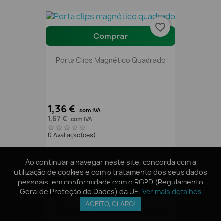
favorite_border
Comprar
Porta Clips Magnético Quadrado
1,36 €
sem IVA
1,67 €
com IVA
0 Avaliação(ões)
Ao continuar a navegar neste site, concorda com a
Ao continuar a navegar neste site, concorda com a
utilização de cookies e com o tratamento dos seus dados
utilização de cookies e com o tratamento dos seus dados
favorite_border
pessoais, em conformidade com o RGPD (Regulamento
pessoais, em conformidade com o RGPD (Regulamento
Comprar
Geral de Proteção de Dados) da UE.
Geral de Proteção de Dados) da UE.
Ver mais detalhes
Ver mais detalhes
ACEITO, CLARO!
ACEITO, CLARO!
Porta Lápis Magnéticos Brancos