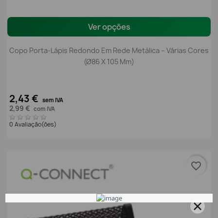
Ver opções
Copo Porta-Lápis Redondo Em Rede Metálica – Várias Cores
(Ø86 X 105 Mm)
2,43 €
sem IVA
2,99 €
com IVA
0 Avaliação(ões)
favorite_border