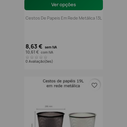
Ver opções
Cestos De Papeis Em Rede Metálica 13L
8,63 €
sem IVA
10,61 €
com IVA
0 Avaliação(ões)
favorite_border