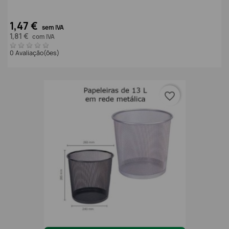
1,47 €
sem IVA
1,81 €
com IVA
0 Avaliação(ões)
favorite_border