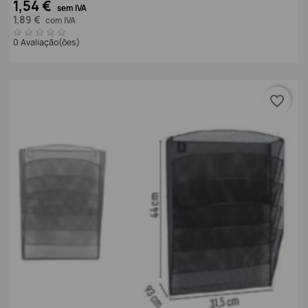
1,54 €
sem IVA
1,89 €
com IVA
0 Avaliação(ões)
favorite_border