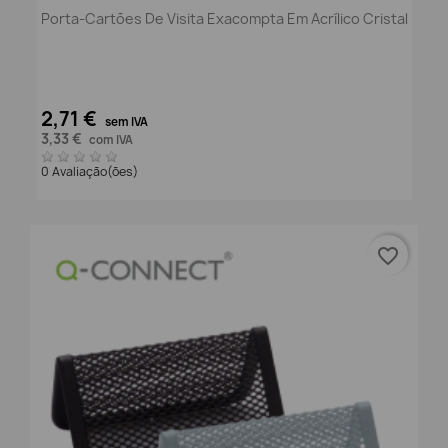
Porta-Cartões De Visita Exacompta Em Acrílico Cristal
2,71 €
sem IVA
3,33 €
com IVA
0 Avaliação(ões)
favorite_border