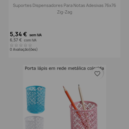
Suportes Dispensadores Para Notas Adesivas 76x76
Zig-Zag
5,34 €
sem IVA
6,57 €
com IVA
0 Avaliação(ões)
favorite_border