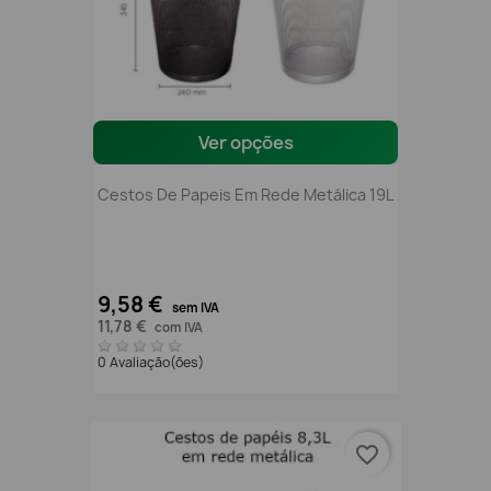
Ver opções
Cestos De Papeis Em Rede Metálica 19L
9,58 €
sem IVA
11,78 €
com IVA
0 Avaliação(ões)
favorite_border