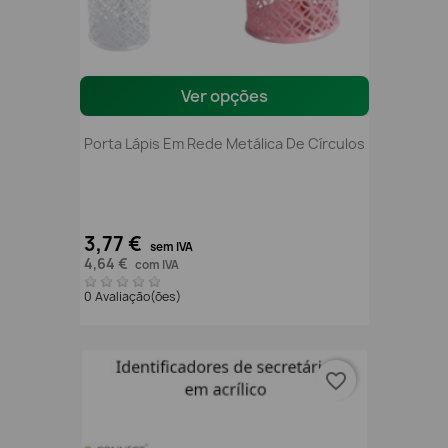
Ver opções
Porta Lápis Em Rede Metálica De Círculos
3,77 €
sem IVA
4,64 €
com IVA
0 Avaliação(ões)
favorite_border