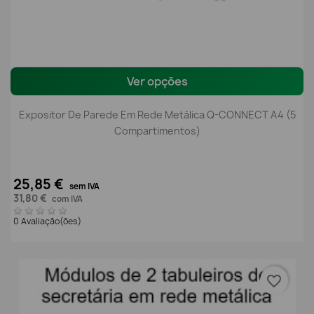
Ver opções
Expositor De Parede Em Rede Metálica Q-CONNECT A4 (5
Compartimentos)
25,85 €
sem IVA
31,80 €
com IVA
0 Avaliação(ões)
favorite_border