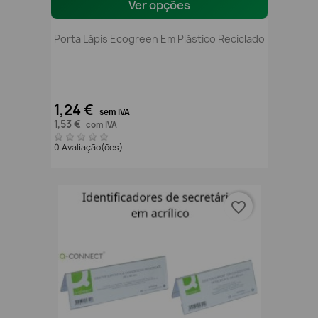
Ver opções
Porta Lápis Ecogreen Em Plástico Reciclado
1,24 €
sem IVA
1,53 €
com IVA
0 Avaliação(ões)
favorite_border