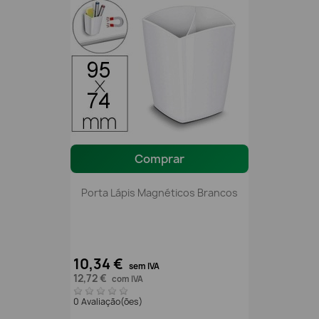
Comprar
Porta Lápis Magnéticos Brancos
10,34 €
sem IVA
12,72 €
com IVA
0 Avaliação(ões)