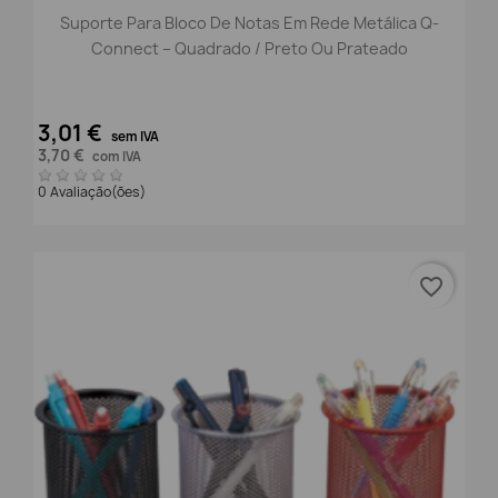
Suporte Para Bloco De Notas Em Rede Metálica Q-
Connect – Quadrado / Preto Ou Prateado
3,01 €
sem IVA
3,70 €
com IVA
0 Avaliação(ões)
favorite_border