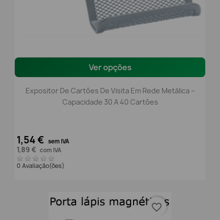
Ver opções
Expositor De Cartões De Visita Em Rede Metálica –
Capacidade 30 A 40 Cartões
1,54 €
sem IVA
1,89 €
com IVA
0 Avaliação(ões)
favorite_border