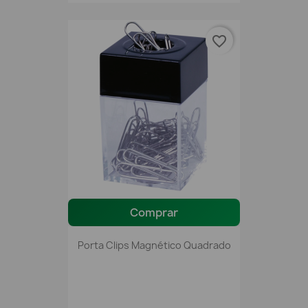
favorite_border
Comprar
Porta Clips Magnético Quadrado