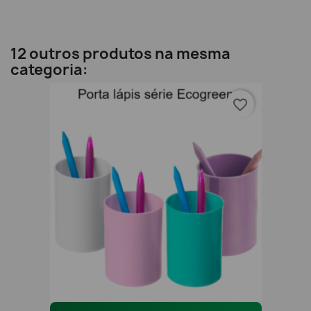
12 outros produtos na mesma
categoria:
favorite_border