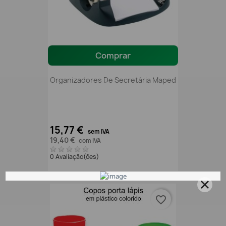
Comprar
Organizadores De Secretária Maped
15,77 €
sem IVA
19,40 €
com IVA
0 Avaliação(ões)
favorite_border