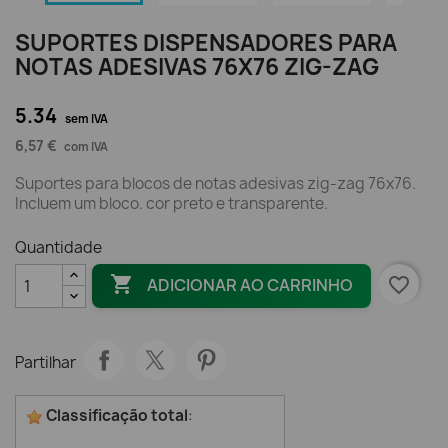
SUPORTES DISPENSADORES PARA
NOTAS ADESIVAS 76X76 ZIG-ZAG
5.34
sem IVA
6,57 €
com IVA
Suportes para blocos de notas adesivas zig-zag 76x76.
Incluem um bloco. cor preto e transparente.
Quantidade

favorite_border
ADICIONAR AO CARRINHO
Partilhar
Classificação total
: