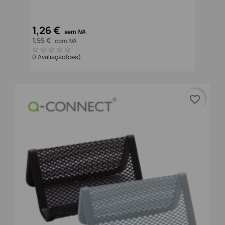
1,26 €
sem IVA
1,55 €
com IVA
0 Avaliação(ões)
favorite_border