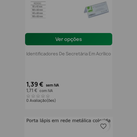
Ver opções
Identificadores De Secretária Em Acrílico
1,39 €
sem IVA
1,71 €
com IVA
0 Avaliação(ões)
favorite_border