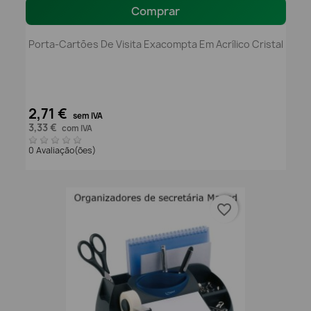
Comprar
Porta-Cartões De Visita Exacompta Em Acrílico Cristal
2,71 €
sem IVA
3,33 €
com IVA
0 Avaliação(ões)
favorite_border