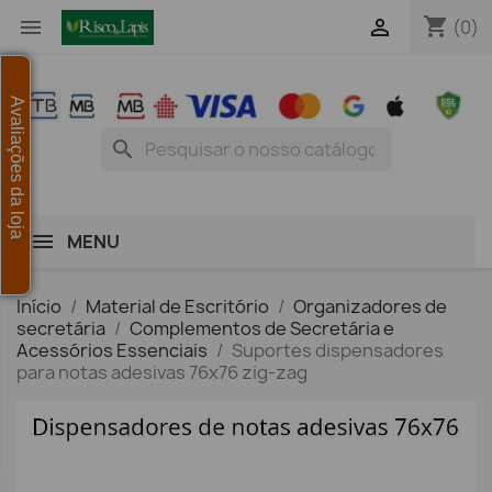
shopping_cart


(0)
Avaliações da loja
search
MENU
Início
Material de Escritório
Organizadores de
secretária
Complementos de Secretária e
Acessórios Essenciais
Suportes dispensadores
para notas adesivas 76x76 zig-zag