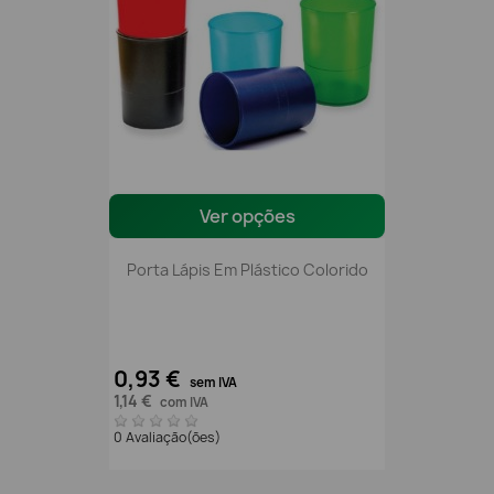
Ver opções
Porta Lápis Em Plástico Colorido
0,93 €
sem IVA
1,14 €
com IVA
0 Avaliação(ões)