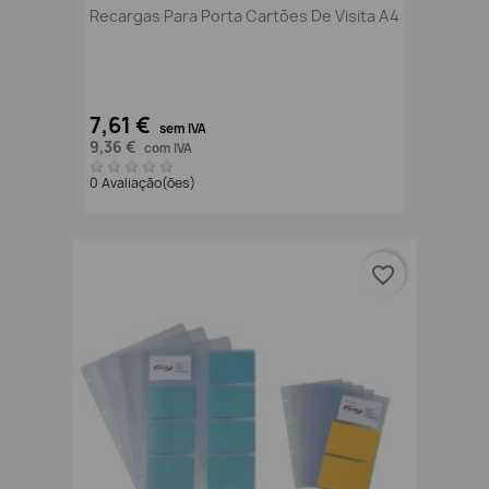
Recargas Para Porta Cartões De Visita A4
7,61 €
sem IVA
9,36 €
com IVA
0 Avaliação(ões)
favorite_border