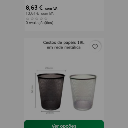
8,63 €
sem IVA
10,61 €
com IVA
0 Avaliação(ões)
favorite_border
Ver opções