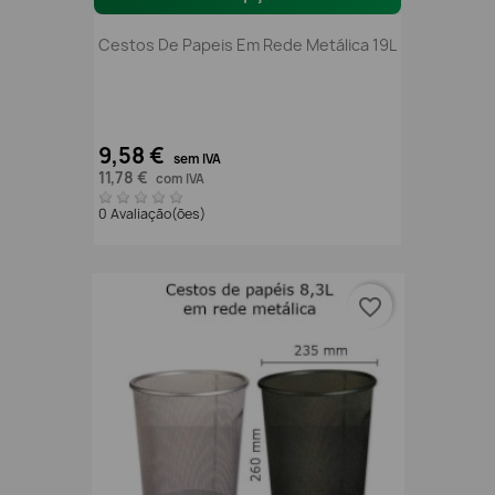
Cestos De Papeis Em Rede Metálica 19L
9,58 €
sem IVA
11,78 €
com IVA
0 Avaliação(ões)
favorite_border