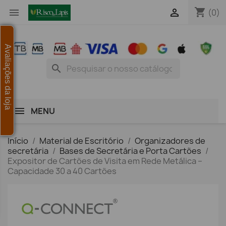
shopping_cart


(0)
Avaliações da loja
search
MENU
Início
Material de Escritório
Organizadores de
secretária
Bases de Secretária e Porta Cartões
Expositor de Cartões de Visita em Rede Metálica –
Capacidade 30 a 40 Cartões