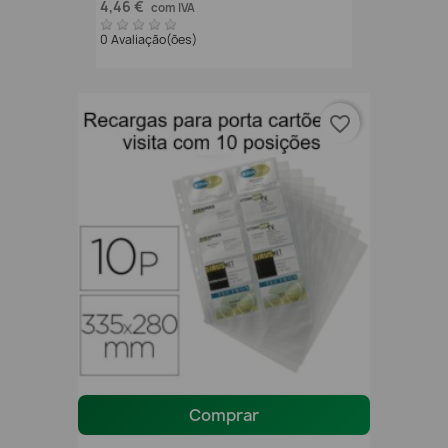
4,46 €
com IVA
0 Avaliação(ões)
favorite_border
Comprar