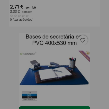
2,71 €
sem IVA
3,33 €
com IVA
0 Avaliação(ões)
favorite_border