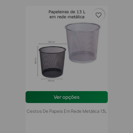
favorite_border
Ver opções
Cestos De Papeis Em Rede Metálica 13L