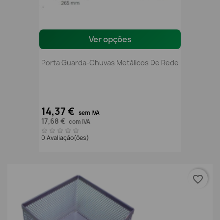
Ver opções
Porta Guarda-Chuvas Metálicos De Rede
14,37 €
sem IVA
17,68 €
com IVA
0 Avaliação(ões)
favorite_border