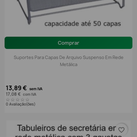
Comprar
Suportes Para Capas De Arquivo Suspenso Em Rede
Metálica
13,89 €
sem IVA
17,08 €
com IVA
0 Avaliação(ões)
favorite_border