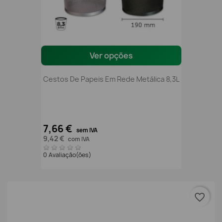
Ver opções
Cestos De Papeis Em Rede Metálica 8,3L
7,66 €
sem IVA
9,42 €
com IVA
0 Avaliação(ões)
favorite_border