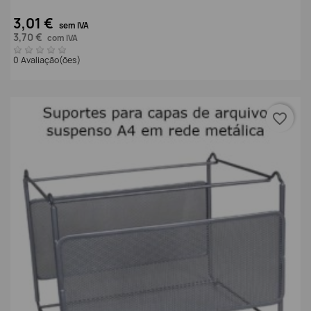
3,01 €
sem IVA
3,70 €
com IVA
0 Avaliação(ões)
favorite_border