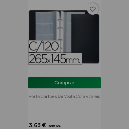
favorite_border
Comprar
Porta Cartões De Visita Com 4 Anéis
3,63 €
sem IVA