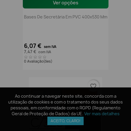
Ver opções
Bases De Secretária Em PVC 400x530 Mm
6,07 €
sem IVA
7,47 €
com IVA
0 Avaliação(ões)
favorite_border
Ao continuar a navegar neste site, concorda com a
Ao continuar a navegar neste site, concorda com a
utilização de cookies e com o tratamento dos seus dados
utilização de cookies e com o tratamento dos seus dados
pessoais, em conformidade com o RGPD (Regulamento
pessoais, em conformidade com o RGPD (Regulamento
Geral de Proteção de Dados) da UE.
Geral de Proteção de Dados) da UE.
Ver mais detalhes
Ver mais detalhes
ACEITO, CLARO!
ACEITO, CLARO!