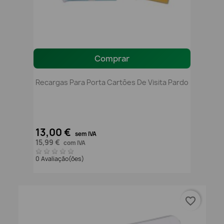
Comprar
Recargas Para Porta Cartões De Visita Pardo
13,00 €
sem IVA
15,99 €
com IVA
0 Avaliação(ões)
favorite_border