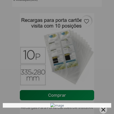
favorite_border
Comprar
Recargas Para Porta Cartões De Visita A4