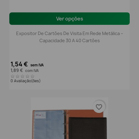
Ver opções
Expositor De Cartões De Visita Em Rede Metálica –
Capacidade 30 A 40 Cartões
1,54 €
sem IVA
1,89 €
com IVA
0 Avaliação(ões)
favorite_border