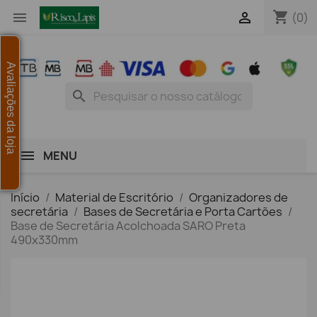
shopping_cart


(0)
Avaliações da loja
search
MENU
Início
Material de Escritório
Organizadores de
secretária
Bases de Secretária e Porta Cartões
Base de Secretária Acolchoada SARO Preta
490x330mm