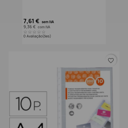
7,61 €
sem IVA
9,36 €
com IVA
0 Avaliação(ões)
favorite_border