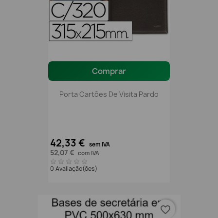
Comprar
Porta Cartões De Visita Pardo
42,33 €
sem IVA
52,07 €
com IVA
0 Avaliação(ões)
favorite_border