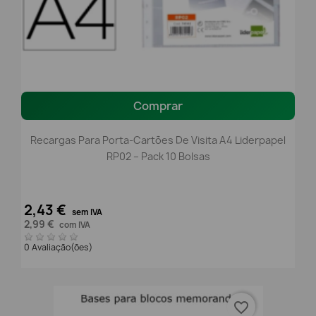
Comprar
Recargas Para Porta-Cartões De Visita A4 Liderpapel
RP02 – Pack 10 Bolsas
2,43 €
sem IVA
2,99 €
com IVA
0 Avaliação(ões)
favorite_border