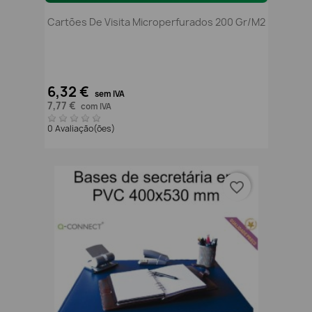
Cartões De Visita Microperfurados 200 Gr/m2
6,32 €
sem IVA
7,77 €
com IVA
0 Avaliação(ões)
favorite_border