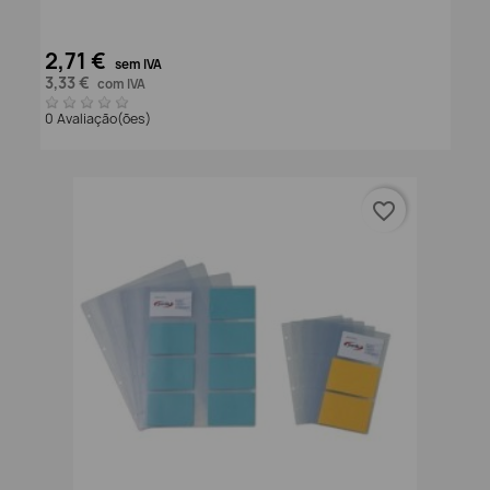
2,71 €
sem IVA
3,33 €
com IVA
0 Avaliação(ões)
favorite_border