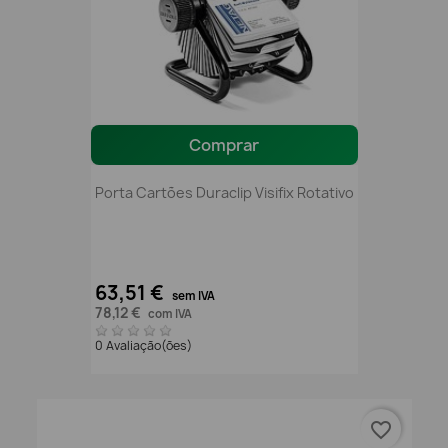
Comprar
Porta Cartões Duraclip Visifix Rotativo
63,51 €
sem IVA
78,12 €
com IVA
0 Avaliação(ões)
favorite_border