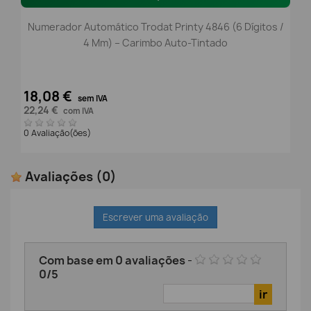
Numerador Automático Trodat Printy 4846 (6 Dígitos /
4 Mm) – Carimbo Auto-Tintado
18,08 €
sem IVA
22,24 €
com IVA
0 Avaliação(ões)
Avaliações
(0)
Escrever uma avaliação
Com base em
0
avaliações
-
0
/
5