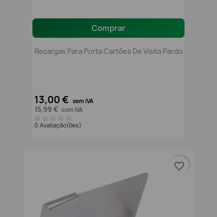
Comprar
Recargas Para Porta Cartões De Visita Pardo
13,00 €
sem IVA
15,99 €
com IVA
0 Avaliação(ões)
favorite_border