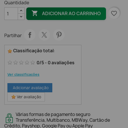
Quantidade

favorite_border
ADICIONAR AO CARRINHO
Partilhar
Classificação total
:
0
/
5
-
0
avaliações
Ver classificações
Adicionar avaliação
Ver avaliação
Várias formas de pagamento seguro
Transferência, Multibanco, MBWay, Cartão de
Crédito, Payshop, Google Pay ou Apple Pay