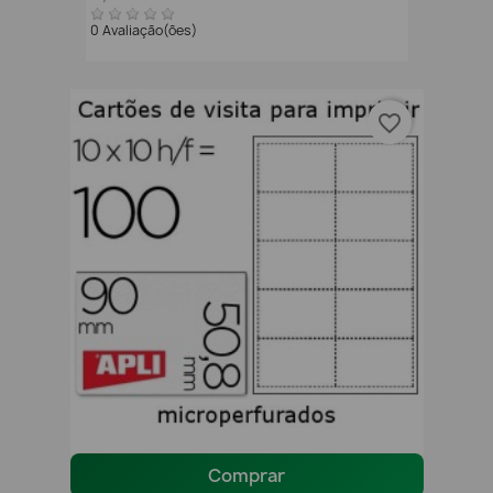
0 Avaliação(ões)
favorite_border
Comprar