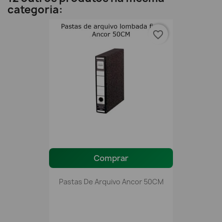
categoria:
favorite_border
Comprar
Pastas De Arquivo Ancor 50CM