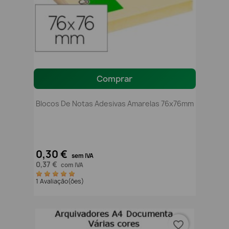
Comprar
Blocos De Notas Adesivas Amarelas 76x76mm
0,30 €
sem IVA
0,37 €
com IVA
1 Avaliação(ões)
favorite_border