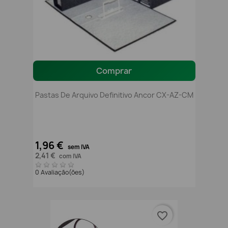
Comprar
Pastas De Arquivo Definitivo Ancor CX-AZ-CM
1,96 €
sem IVA
2,41 €
com IVA
0 Avaliação(ões)
favorite_border