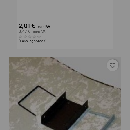
2,01 €
sem IVA
2,47 €
com IVA
0 Avaliação(ões)
favorite_border