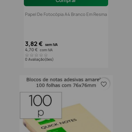
Comprar
Papel De Fotocópia A4 Branco Em Resma
3,82 €
sem IVA
4,70 €
com IVA
0 Avaliação(ões)
favorite_border