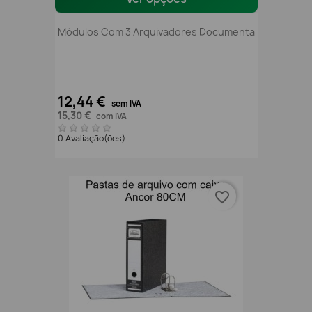
Módulos Com 3 Arquivadores Documenta
12,44 €
sem IVA
15,30 €
com IVA
0 Avaliação(ões)
favorite_border