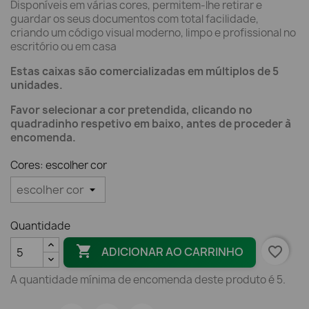
Disponíveis em várias cores, permitem-lhe retirar e
guardar os seus documentos com total facilidade,
criando um código visual moderno, limpo e profissional no
escritório ou em casa
Estas caixas são comercializadas em múltiplos de 5
unidades.
Favor selecionar a cor pretendida, clicando no
quadradinho respetivo em baixo, antes de proceder à
encomenda.
Cores: escolher cor
Quantidade

favorite_border
ADICIONAR AO CARRINHO
A quantidade mínima de encomenda deste produto é 5.