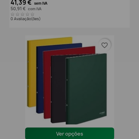
41,39 €
sem IVA
50,91 €
com IVA
0 Avaliação(ões)
favorite_border
Ver opções