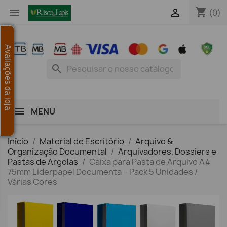
shopping_cart


(0)
Avaliações da loja
search
MENU
Início
Material de Escritório
Arquivo &
Organização Documental
Arquivadores, Dossiers e
Pastas de Argolas
Caixa para Pasta de Arquivo A4
75mm Liderpapel Documenta – Pack 5 Unidades /
Várias Cores