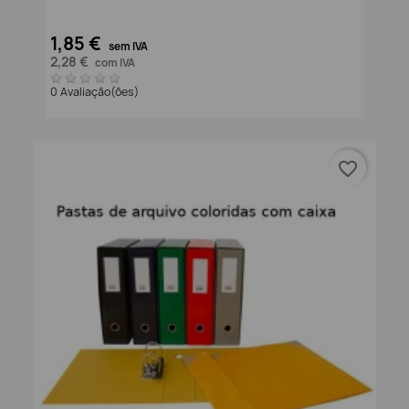
1,85 €
sem IVA
2,28 €
com IVA
0 Avaliação(ões)
favorite_border