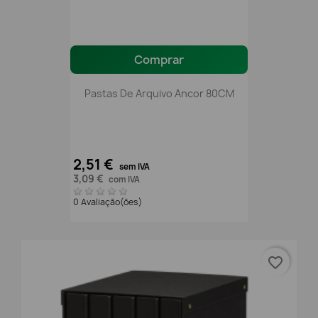
Comprar
Pastas De Arquivo Ancor 80CM
2,51 €
sem IVA
3,09 €
com IVA
0 Avaliação(ões)
favorite_border