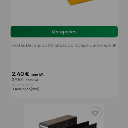
Ver opções
Pastas De Arquivo Coloridas Com Caixa Cartonex 80P
2,40 €
sem IVA
2,95 €
com IVA
0 Avaliação(ões)
favorite_border