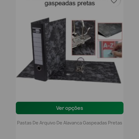
favorite_border
Ver opções
Pastas De Arquivo De Alavanca Gaspeadas Pretas