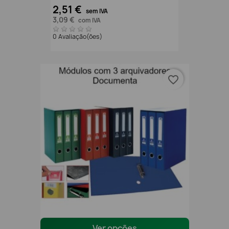
2,51 €
sem IVA
3,09 €
com IVA
0 Avaliação(ões)
favorite_border
Ver opções