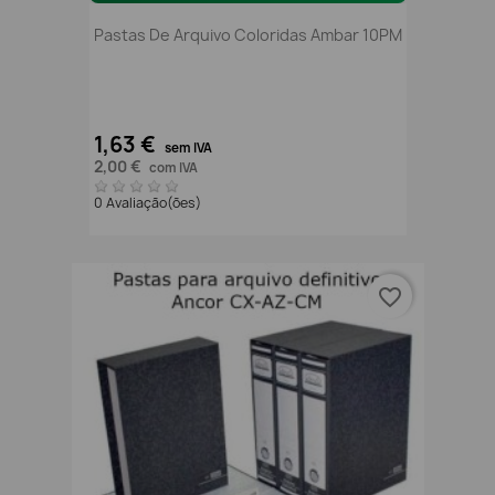
Pastas De Arquivo Coloridas Ambar 10PM
1,63 €
sem IVA
2,00 €
com IVA
0 Avaliação(ões)
favorite_border