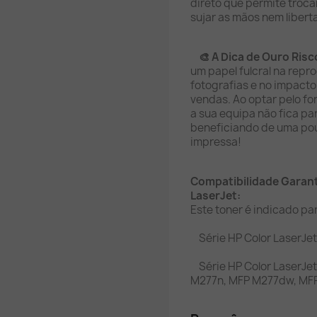
direto que permite troc
sujar as mãos nem libert
🎨 A Dica de Ouro Risc
um papel fulcral na repr
fotografias e no impacto
vendas. Ao optar pelo fo
a sua equipa não fica pa
beneficiando de uma pou
impressa!
Compatibilidade Garan
LaserJet:
Este toner é indicado pa
Série HP Color LaserJe
Série HP Color LaserJet
M277n, MFP M277dw, MFP