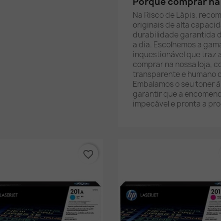
Porquê comprar na 
Na Risco de Lápis, reco
originais de alta capac
durabilidade garantida 
a dia. Escolhemos a gam
inquestionável que traz 
comprar na nossa loja, 
transparente e humano d
Embalamos o seu toner 
garantir que a encomenda
impecável e pronta a pro
favorite_border