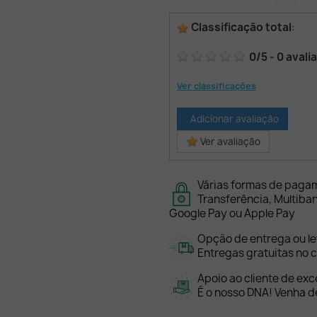
Classificação total
:
0
/
5
-
0
avali
Ver classificações
Adicionar avaliação
Ver avaliação
Várias formas de paga
Transferência, Multiba
Google Pay ou Apple Pay
Opção de entrega ou l
Entregas gratuitas no c
Apoio ao cliente de exc
É o nosso DNA! Venha de