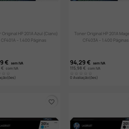
Vista rápida
Vista rápida


 Original HP 201A Azul (Ciano)
Toner Original HP 201A Mag
CF401A – 1.400 Páginas
CF403A – 1.400 Páginas
29 €
94,29 €
sem IVA
sem IVA
8 €
115,98 €
com IVA
com IVA
iação(ões)
0 Avaliação(ões)
favorite_border