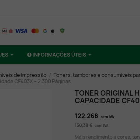
UES
INFORMAÇÕES ÚTEIS
íveis de Impressão
Toners, tambores e consumíveis pa
cidade CF403X – 2.300 Páginas
TONER ORIGINAL H
CAPACIDADE CF403
122.268
sem IVA
150,39 €
com IVA
Mais rendimento a cores, to