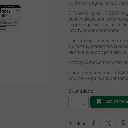
custo por página para o seu e
O Toner Original HP 201X Ma
desenvolvido com a tecnologi
imprimir grandes volumes de
interrupções constantes.
Com um rendimento impressi
vibrantes, gradientes suave
nem manchas do primeiro ao
Protege o mecanismo interno 
Compatível com a série M252
original HP para poupar temp
Quantidade

ADICION
Partilhar