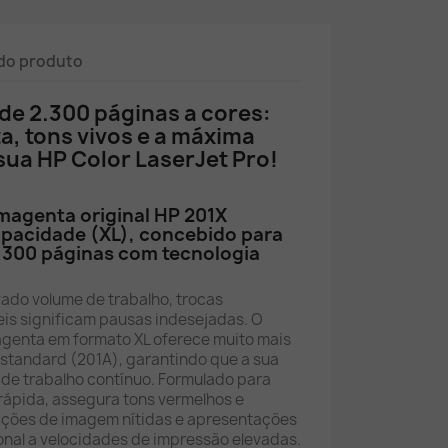
do produto
de 2.300 páginas a cores:
ta, tons vivos e a máxima
sua HP Color LaserJet Pro!
magenta original HP 201X
apacidade (XL), concebido para
2.300 páginas com tecnologia
vado volume de trabalho, trocas
is significam pausas indesejadas. O
Magenta em formato XL oferece muito mais
 standard (201A), garantindo que a sua
de trabalho contínuo. Formulado para
rápida, assegura tons vermelhos e
nições de imagem nítidas e apresentações
onal a velocidades de impressão elevadas.