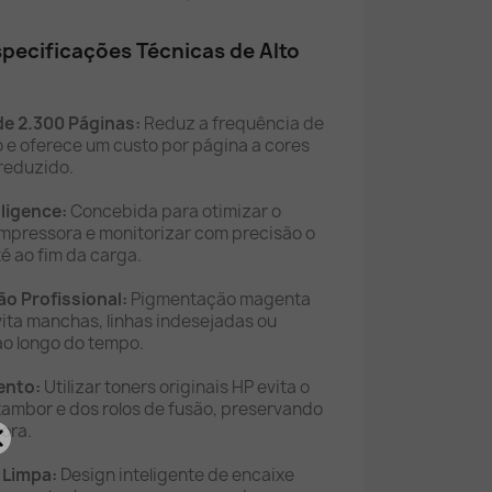
specificações Técnicas de Alto
de 2.300 Páginas:
Reduz a frequência de
 e oferece um custo por página a cores
reduzido.
lligence:
Concebida para otimizar o
mpressora e monitorizar com precisão o
té ao fim da carga.
o Profissional:
Pigmentação magenta
ita manchas, linhas indesejadas ou
o longo do tempo.
ento:
Utilizar toners originais HP evita o
ambor e dos rolos de fusão, preservando
sora.
 Limpa:
Design inteligente de encaixe