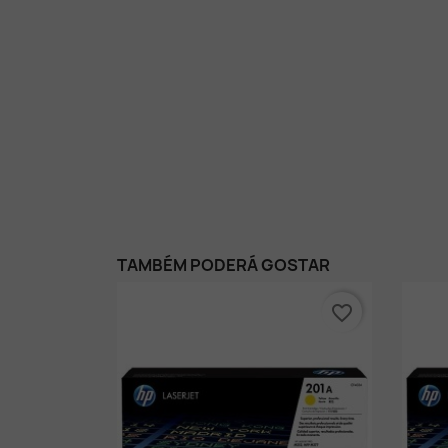
TAMBÉM PODERÁ GOSTAR
favorite_border