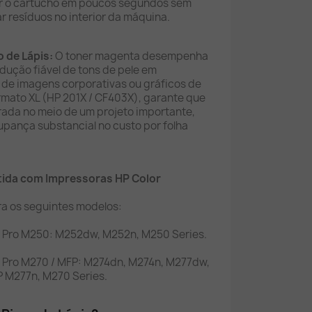
ar o cartucho em poucos segundos sem
ar resíduos no interior da máquina.
o de Lápis:
O toner magenta desempenha
odução fiável de tons de pele em
 de imagens corporativas ou gráficos de
rmato XL (HP 201X / CF403X), garante que
rada no meio de um projeto importante,
pança substancial no custo por folha
tida com Impressoras HP Color
ra os seguintes modelos:
t Pro M250: M252dw, M252n, M250 Series.
 Pro M270 / MFP: M274dn, M274n, M277dw,
 M277n, M270 Series.