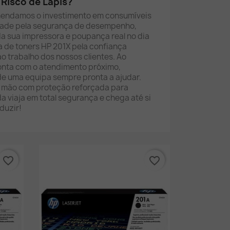
Risco de Lápis?
mendamos o investimento em consumíveis
idade pela segurança de desempenho,
da sua impressora e poupança real no dia
a de toners HP 201X pela confiança
ao trabalho dos nossos clientes. Ao
conta com o atendimento próximo,
e uma equipa sempre pronta a ajudar.
à mão com proteção reforçada para
 viaja em total segurança e chega até si
duzir!
favorite_border
favorite_border