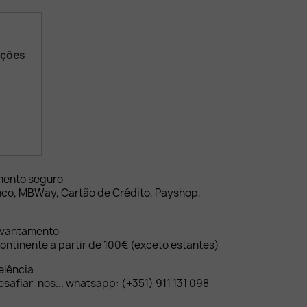
ações
mento seguro
nco, MBWay, Cartão de Crédito, Payshop,
evantamento
ontinente a partir de 100€ (exceto estantes)
elência
safiar-nos... whatsapp: (+351) 911 131 098