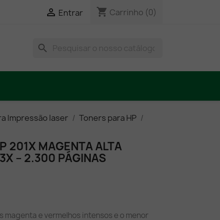
shopping_cart

Carrinho
(0)
Entrar
search
ra Impressão laser
Toners para HP
P 201X MAGENTA ALTA
X – 2.300 PÁGINAS
ns magenta e vermelhos intensos e o menor