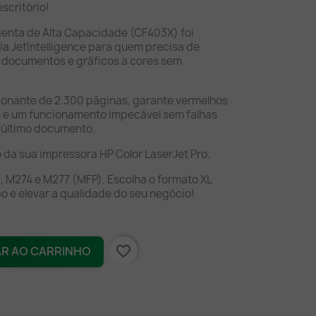
scritório!
genta de Alta Capacidade (CF403X) foi
a JetIntelligence para quem precisa de
 documentos e gráficos a cores sem
onante de 2.300 páginas, garante vermelhos
s e um funcionamento impecável sem falhas
 último documento.
da sua impressora HP Color LaserJet Pro.
, M274 e M277 (MFP). Escolha o formato XL
o e elevar a qualidade do seu negócio!
favorite_border
AR AO CARRINHO