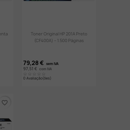
Vista rápida

enta
Toner Original HP 201A Preto
(CF400A) – 1.500 Páginas
79,28 €
sem IVA
97,51 €
com IVA
0 Avaliação(ões)
favorite_border