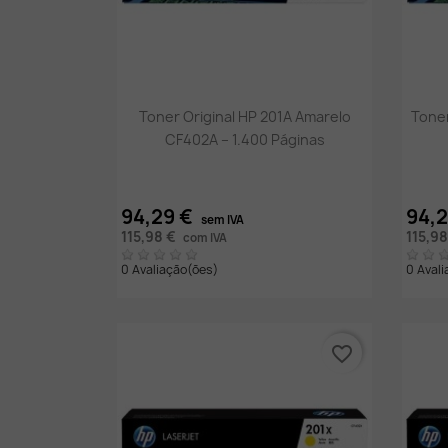
Vista rápida

Toner Original HP 201A Amarelo
Toner
CF402A – 1.400 Páginas
94,29 €
94,
sem IVA
115,98 €
115,9
com IVA
0 Avaliação(ões)
0 Aval
favorite_border