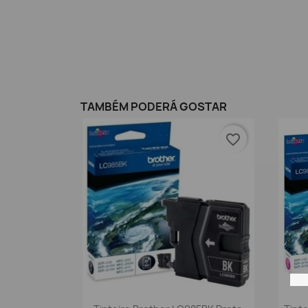
TAMBÉM PODERÁ GOSTAR
favorite_border
Vista rápida
