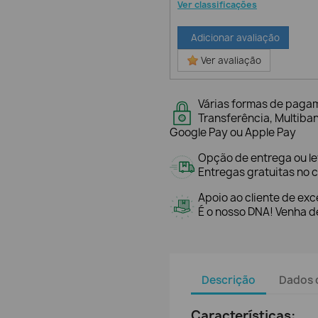
Ver classificações
Adicionar avaliação
Ver avaliação
Várias formas de paga
Transferência, Multiba
Google Pay ou Apple Pay
Opção de entrega ou l
Entregas gratuitas no c
Apoio ao cliente de exc
É o nosso DNA! Venha de
Descrição
Dados 
Características: