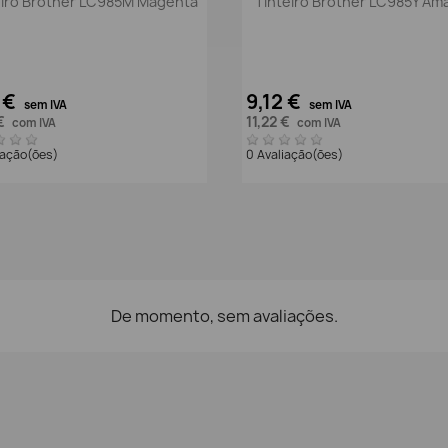
eiro Brother LC985M Magenta
Tinteiro Brother LC985Y Am
 €
9,12 €
sem IVA
sem IVA
 €
11,22 €
com IVA
com IVA
iação(ões)
0 Avaliação(ões)
De momento, sem avaliações.