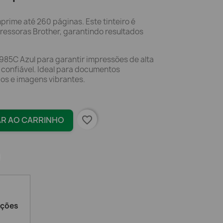
rime até 260 páginas. Este tinteiro é
ressoras Brother, garantindo resultados
C985C Azul para garantir impressões de alta
confiável. Ideal para documentos
dos e imagens vibrantes.
favorite_border
AR AO CARRINHO
ações