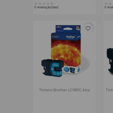
0 Avaliação(ões)
0 Ava
favorite_border
Vista rápida

Tinteiro Brother LC980C Azul
Tint