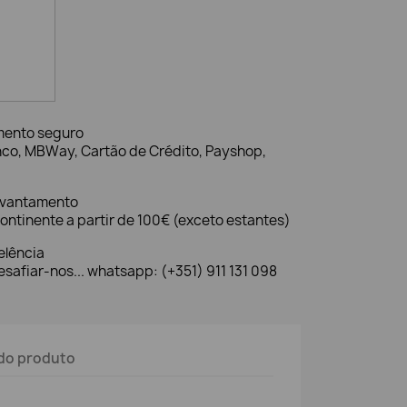
mento seguro
nco, MBWay, Cartão de Crédito, Payshop,
evantamento
ontinente a partir de 100€ (exceto estantes)
elência
safiar-nos... whatsapp: (+351) 911 131 098
do produto