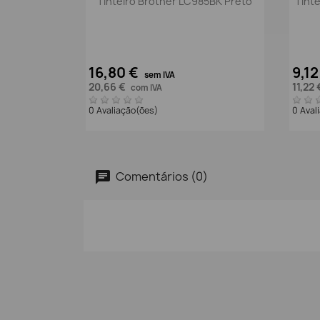
Tinteiro Brother LC985BK Preto
Tint
16,80 €
9,12
sem IVA
20,66 €
11,22
com IVA
0 Avaliação(ões)
0 Aval
Comentários (0)