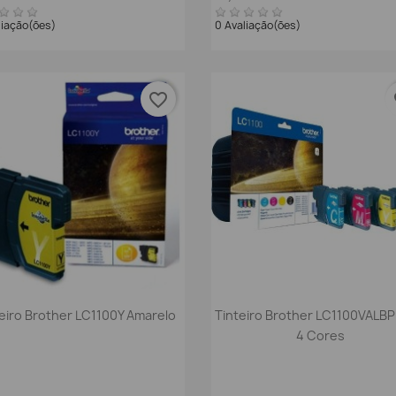
liação(ões)
0 Avaliação(ões)
favorite_border
fa
Vista rápida
Vista rápida


eiro Brother LC1100Y Amarelo
Tinteiro Brother LC1100VALBP
4 Cores