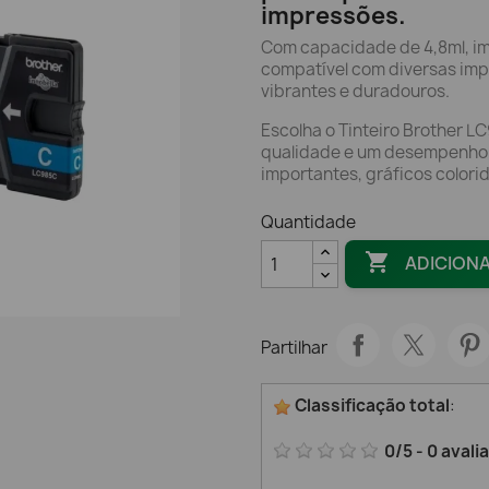
impressões.
Com capacidade de 4,8ml, imp
compatível com diversas imp
vibrantes e duradouros.
Escolha o Tinteiro Brother L
qualidade e um desempenho 
importantes, gráficos colori
Quantidade

ADICION
Partilhar
Classificação total
:
0
/
5
-
0
avali