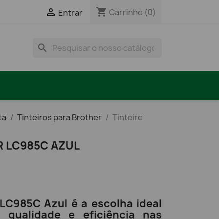
shopping_cart

Carrinho
(0)
Entrar
search
ta
Tinteiros para Brother
Tinteiro
R LC985C AZUL
 LC985C Azul é a escolha ideal
qualidade e eficiência nas