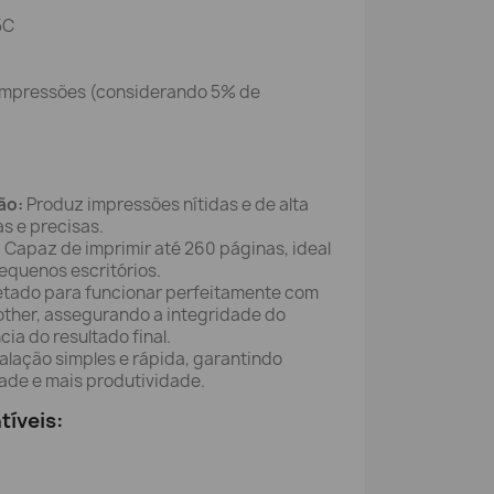
5C
impressões (considerando 5% de
ão:
Produz impressões nítidas e de alta
s e precisas.
:
Capaz de imprimir até 260 páginas, ideal
equenos escritórios.
etado para funcionar perfeitamente com
other, assegurando a integridade do
ia do resultado final.
alação simples e rápida, garantindo
ade e mais produtividade.
íveis: