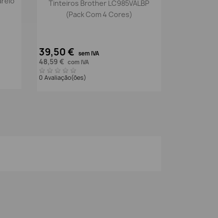

arelo
Tinteiros Brother LC985VALBP
(pack Com 4 Cores)
39,50 €
sem IVA
48,59 €
com IVA
0 Avaliação(ões)