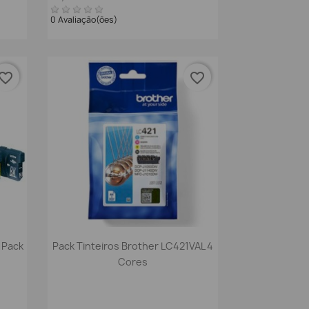
0 Avaliação(ões)
vorite_border
favorite_border
Vista rápida

 Pack
Pack Tinteiros Brother LC421VAL 4
Cores