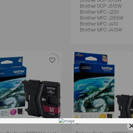
Brother DCP-J315W
Brother DCP-J515W
Brother MFC-J220
Brother MFC-J265W
Brother MFC-J410
Brother MFC-J415W
favorite_border
Vista rápida
Vista rápida

