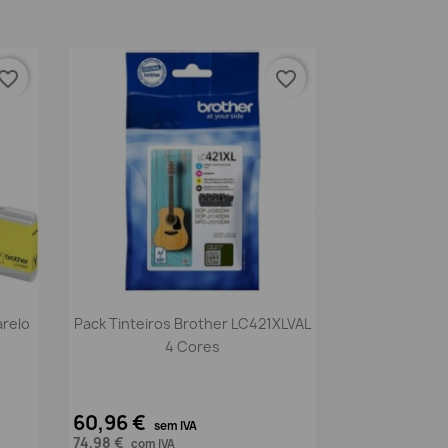
vorite_border
favorite_border
Vista rápida

arelo
Pack Tinteiros Brother LC421XLVAL
4 Cores
60,96 €
sem IVA
74,98 €
com IVA