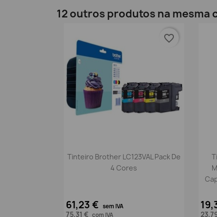
12 outros produtos na mesma c
favorite_border
Vista rápida

Tinteiro Brother LC123VAL Pack De
T
4 Cores
M
Cap
61,23 €
19,
sem IVA
75,31 €
23,7
com IVA