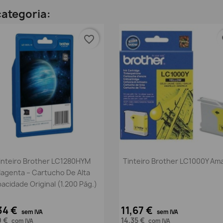
ategoria:
favorite_border
fa
Vista rápida
Vista rápida


inteiro Brother LC1280HYM
Tinteiro Brother LC1000Y Am
agenta – Cartucho De Alta
acidade Original (1.200 Pág.)
34 €
11,67 €
sem IVA
sem IVA
9 €
14,35 €
com IVA
com IVA