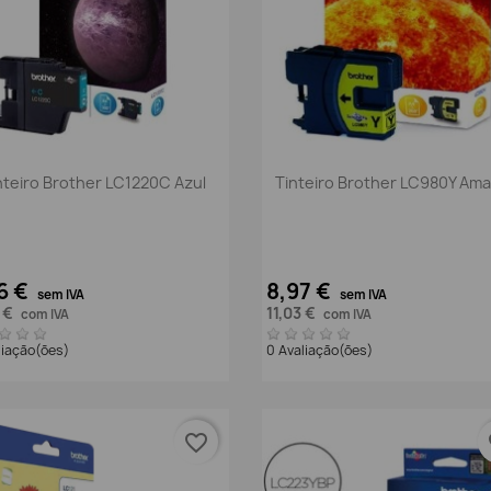
Vista rápida
Vista rápida


nteiro Brother LC1220C Azul
Tinteiro Brother LC980Y Ama
6 €
8,97 €
sem IVA
sem IVA
8 €
11,03 €
com IVA
com IVA
liação(ões)
0 Avaliação(ões)
favorite_border
fa