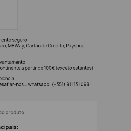
mento seguro
nco, MBWay, Cartão de Crédito, Payshop,
evantamento
ontinente a partir de 100€ (exceto estantes)
elência
safiar-nos... whatsapp: (+351) 911 131 098
do produto
ncipais: