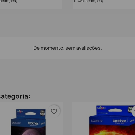
iação(ões)
0 Avaliação(ões)
De momento, sem avaliações.
ategoria:
favorite_border
fa