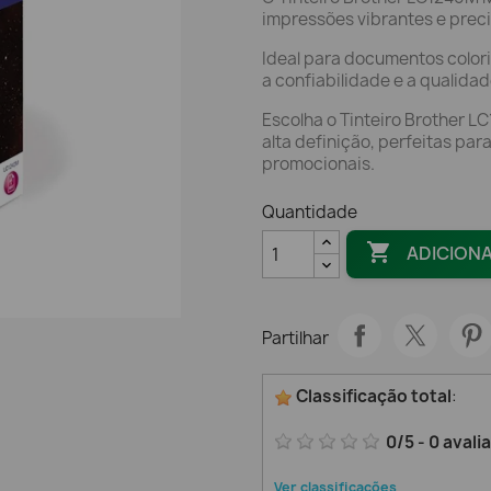
impressões vibrantes e preci
Ideal para documentos colorid
a confiabilidade e a qualida
Escolha o Tinteiro Brother L
alta definição, perfeitas par
promocionais.
Quantidade

ADICION
Partilhar
Classificação total
:
0
/
5
-
0
avali
Ver classificações