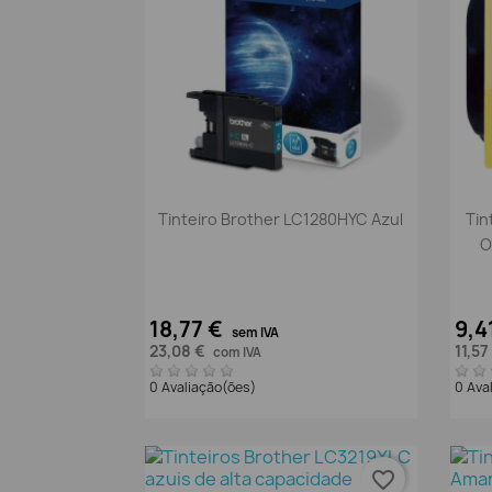
Vista rápida

Tinteiro Brother LC1280HYC Azul
Tin
O
18,77 €
9,4
sem IVA
23,08 €
11,57
com IVA
0 Avaliação(ões)
0 Ava
favorite_border