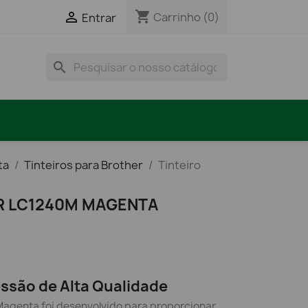
shopping_cart

Carrinho
(0)
Entrar
search
ta
Tinteiros para Brother
Tinteiro
R LC1240M MAGENTA
essão de Alta Qualidade
Magenta foi desenvolvido para proporcionar