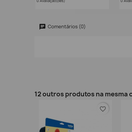
0 Avaliação(ões)
0 Aval
Comentários (0)
12 outros produtos na mesma c
favorite_border