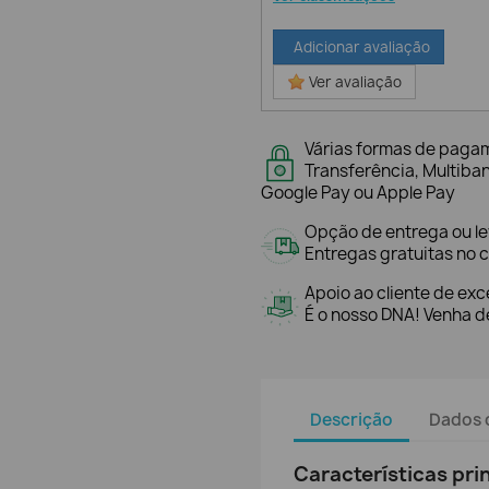
Adicionar avaliação
Ver avaliação
Várias formas de paga
Transferência, Multiba
Google Pay ou Apple Pay
Opção de entrega ou l
Entregas gratuitas no c
Apoio ao cliente de exc
É o nosso DNA! Venha de
Descrição
Dados 
Características pri