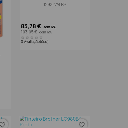
129XLVALBP
83,78 €
sem IVA
103,05 €
com IVA
0 Avaliação(ões)
Y
vorite_border
favorite_border