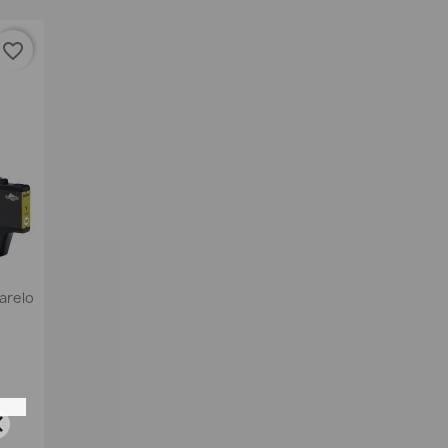
favorite_border
arelo