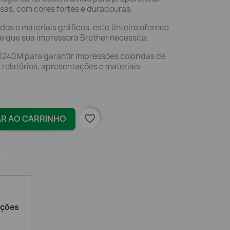
sas, com cores fortes e duradouras.
os e materiais gráficos, este tinteiro oferece
de que sua impressora Brother necessita.
C1240M para garantir impressões coloridas de
a relatórios, apresentações e materiais
favorite_border
AR AO CARRINHO
ações