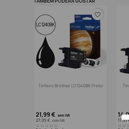
TAMBÉM PODERÁ GOSTAR
favorite_border
Vista rápida

Tinteiro Brother LC1240BK Preto
Tin
21,99 €
14,
sem IVA
27,05 €
17,31
com IVA