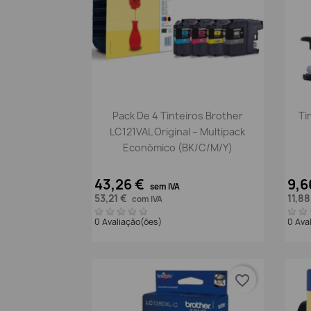
Vista rápida

Pack De 4 Tinteiros Brother
Ti
LC121VAL Original – Multipack
Económico (BK/C/M/Y)
43,26 €
9,6
sem IVA
53,21 €
11,8
com IVA
0 Avaliação(ões)
0 Ava
favorite_border