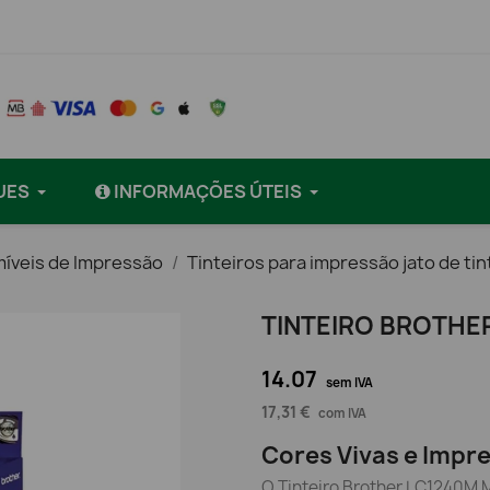
UES
INFORMAÇÕES ÚTEIS
íveis de Impressão
Tinteiros para impressão jato de tin
TINTEIRO BROTHE
14.07
sem IVA
17,31 €
com IVA
Cores Vivas e Impr
O Tinteiro Brother LC1240M 