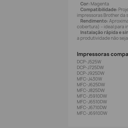
Cor:
Magenta
Compatibilidade:
Proj
impressoras Brother da 
Rendimento:
Aproxima
cobertura) – ideal para 
Instalação rápida e si
a produtividade não seja
Impressoras compat
DCP-J525W
DCP-J725DW
DCP-J925DW
MFC-J430W
MFC-J625DW
MFC-J825DW
MFC-J5910DW
MFC-J6510DW
MFC-J6710DW
MFC-J6910DW