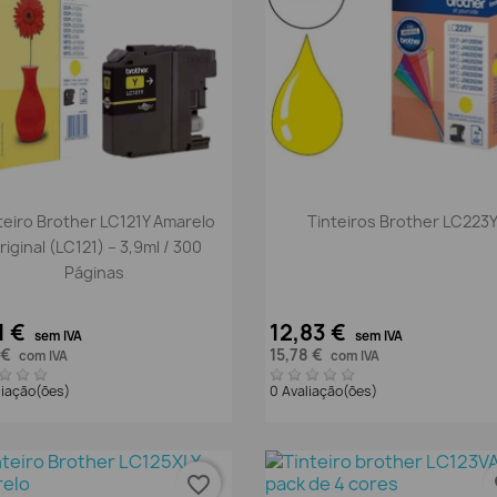
Vista rápida
Vista rápida


teiro Brother LC121Y Amarelo
Tinteiros Brother LC223
riginal (LC121) – 3,9ml / 300
Páginas
1 €
12,83 €
sem IVA
sem IVA
 €
15,78 €
com IVA
com IVA
liação(ões)
0 Avaliação(ões)
favorite_border
fa