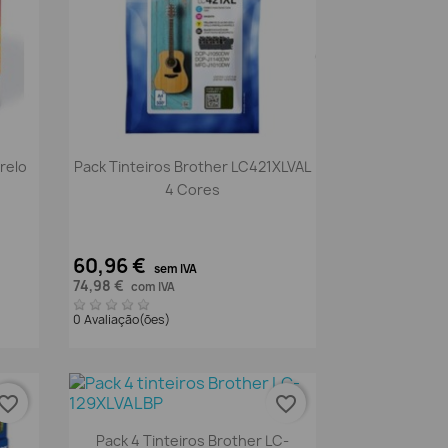
Vista rápida

relo
Pack Tinteiros Brother LC421XLVAL
4 Cores
60,96 €
sem IVA
74,98 €
com IVA
0 Avaliação(ões)
vorite_border
favorite_border
Vista rápida

Pack 4 Tinteiros Brother LC-