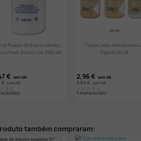
Vista rápida
Vista rápida


niz Fixador Brilhante Manley
Tintas Latex Metalizadas 
sy Finish (Frasco De 1000 Ml)
Pajarita 35 Ml
47 €
2,96 €
sem IVA
sem IVA
7 €
3,64 €
com IVA
com IVA
liação(ões)
0 Avaliação(ões)
 produto também compraram: