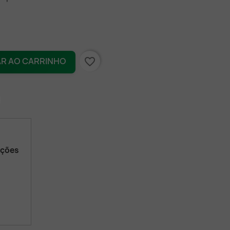
favorite_border
AR AO CARRINHO
ações