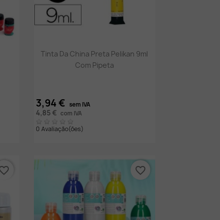
Vista rápida

Tinta Da China Preta Pelikan 9ml
Com Pipeta
3,94 €
sem IVA
4,85 €
com IVA
0 Avaliação(ões)
vorite_border
favorite_border