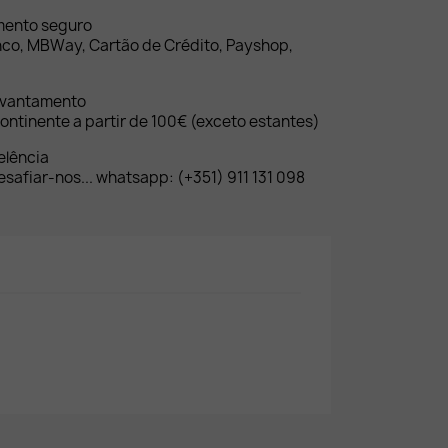
mento seguro
nco, MBWay, Cartão de Crédito, Payshop,
evantamento
ontinente a partir de 100€ (exceto estantes)
elência
safiar-nos... whatsapp: (+351) 911 131 098