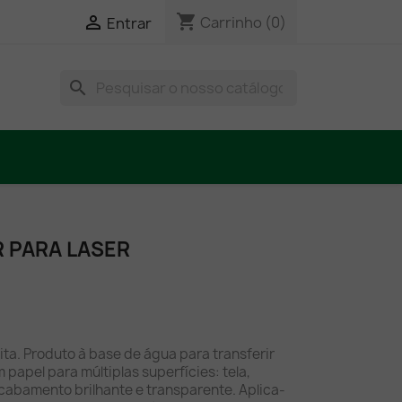
shopping_cart

Carrinho
(0)
Entrar
search
R PARA LASER
rita. Produto à base de água para transferir
papel para múltiplas superfícies: tela,
 Acabamento brilhante e transparente. Aplica-