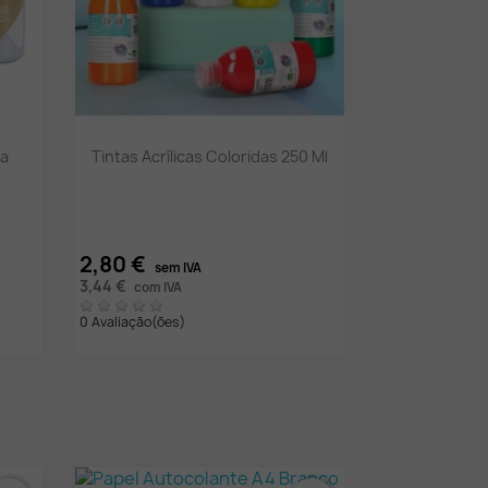
Vista rápida

La
Tintas Acrílicas Coloridas 250 Ml
2,80 €
sem IVA
3,44 €
com IVA
0 Avaliação(ões)