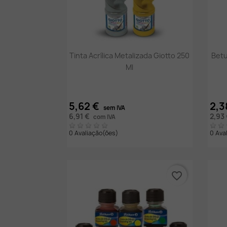
Vista rápida

Tinta Acrílica Metalizada Giotto 250
Betu
Ml
5,62 €
2,3
sem IVA
6,91 €
2,93
com IVA
0 Avaliação(ões)
0 Ava
favorite_border