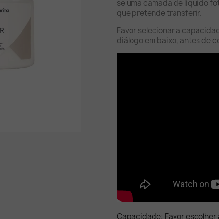
se uma camada de líquido fo
que pretende transferir.
Favor selecionar a capacida
diálogo em baixo, antes de c
Capacidade: Favor escolher 