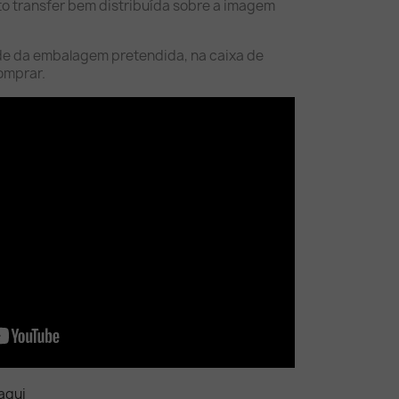
to transfer bem distribuída sobre a imagem
de da embalagem pretendida, na caixa de
omprar.
aqui