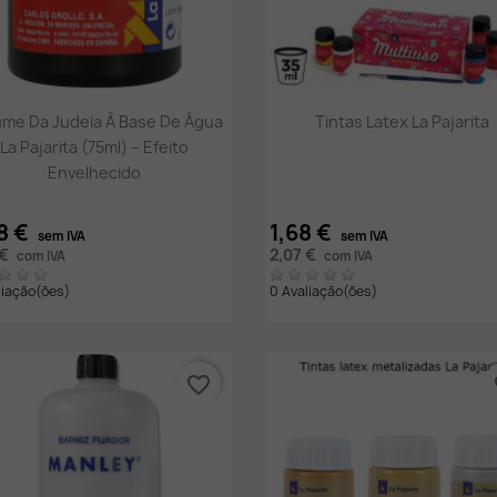
Vista rápida
Vista rápida


me Da Judeia À Base De Água
Tintas Latex La Pajarita
La Pajarita (75ml) – Efeito
Envelhecido
8 €
1,68 €
sem IVA
sem IVA
 €
2,07 €
com IVA
com IVA
liação(ões)
0 Avaliação(ões)
favorite_border
fa