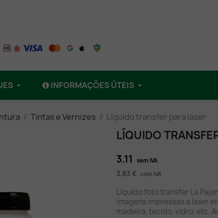
UES
INFORMAÇÕES ÚTEIS
intura
Tintas e Vernizes
Líquido transfer para laser
LÍQUIDO TRANSFE
3.11
sem IVA
3,83 €
com IVA
Líquido foto transfer La Paja
imagens impressas a laser em 
madeira, tecido, vidro, etc.