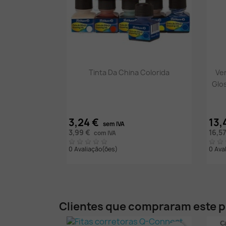
Vista rápida

Tinta Da China Colorida
Ver
Glos
3,24 €
13,
sem IVA
3,99 €
16,5
com IVA
0 Avaliação(ões)
0 Ava
Clientes que compraram este