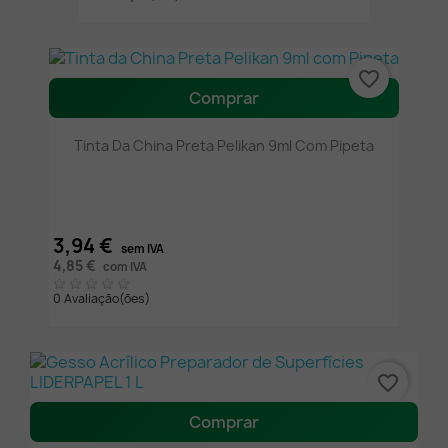
favorite_border
Comprar
Tinta Da China Preta Pelikan 9ml Com Pipeta
3,94 €
sem IVA
4,85 €
com IVA
0 Avaliação(ões)
favorite_border
Comprar