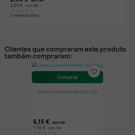
sem IVA
2,93 €
com IVA
0 Avaliação(ões)
Clientes que compraram este produto
também compraram:
favorite_border
Comprar
Gesso Para Modelar DAS 1Kg
6,15 €
sem IVA
7,56 €
com IVA