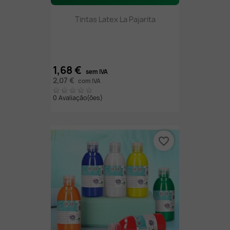
Tintas Latex La Pajarita
1,68 €
sem IVA
2,07 €
com IVA
0 Avaliação(ões)
favorite_border