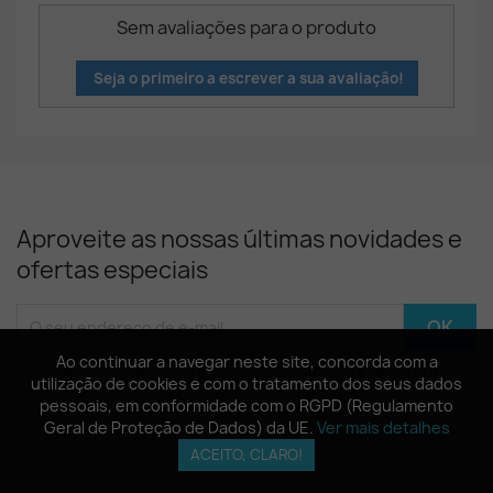
Sem avaliações para o produto
Seja o primeiro a escrever a sua avaliação!
Aproveite as nossas últimas novidades e
ofertas especiais
Ao continuar a navegar neste site, concorda com a
Ao continuar a navegar neste site, concorda com a
Pode cancelar a subscrição a qualquer momento. Para tal, consulte a
utilização de cookies e com o tratamento dos seus dados
utilização de cookies e com o tratamento dos seus dados
nossa informação de contacto na declaração legal.
pessoais, em conformidade com o RGPD (Regulamento
pessoais, em conformidade com o RGPD (Regulamento
Geral de Proteção de Dados) da UE.
Geral de Proteção de Dados) da UE.
Ver mais detalhes
Ver mais detalhes
ACEITO, CLARO!
ACEITO, CLARO!