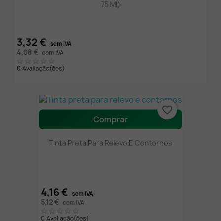
75 Ml)
3,32 €
sem IVA
4,08 €
com IVA
0 Avaliação(ões)
favorite_border
Comprar
Tinta Preta Para Relevo E Contornos
4,16 €
sem IVA
5,12 €
com IVA
0 Avaliação(ões)