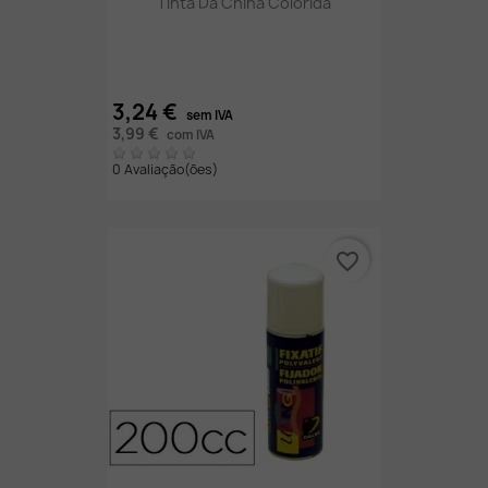
Tinta Da China Colorida
3,24 €
sem IVA
3,99 €
com IVA
0 Avaliação(ões)
favorite_border