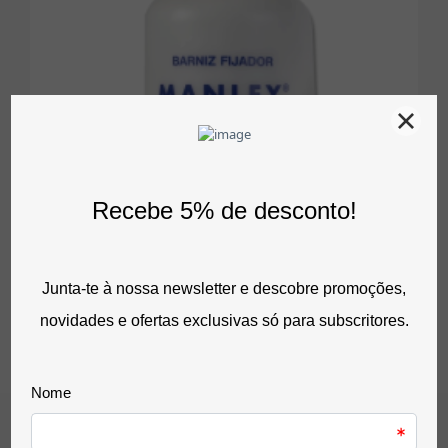
Comprar
Verniz Fixador Brilhante Manley Glossy Finish (Frasco
De 1000 Ml)