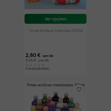
Ver opções
Tintas Acrílicas Coloridas 250 Ml
2,80 €
sem IVA
3,44 €
com IVA
0 Avaliação(ões)
favorite_border