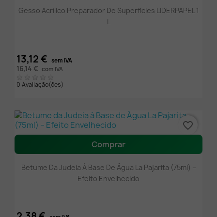
Gesso Acrílico Preparador De Superfícies LIDERPAPEL 1
L
13,12 €
sem IVA
16,14 €
com IVA
0 Avaliação(ões)
favorite_border
Comprar
Betume Da Judeia À Base De Água La Pajarita (75ml) –
Efeito Envelhecido
2,38 €