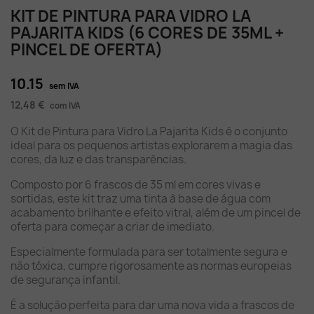
KIT DE PINTURA PARA VIDRO LA
PAJARITA KIDS (6 CORES DE 35ML +
PINCEL DE OFERTA)
10.15
sem IVA
12,48 €
com IVA
O Kit de Pintura para Vidro La Pajarita Kids é o conjunto
ideal para os pequenos artistas explorarem a magia das
cores, da luz e das transparências.
Composto por 6 frascos de 35 ml em cores vivas e
sortidas, este kit traz uma tinta à base de água com
acabamento brilhante e efeito vitral, além de um pincel de
oferta para começar a criar de imediato.
Especialmente formulada para ser totalmente segura e
não tóxica, cumpre rigorosamente as normas europeias
de segurança infantil.
É a solução perfeita para dar uma nova vida a frascos de