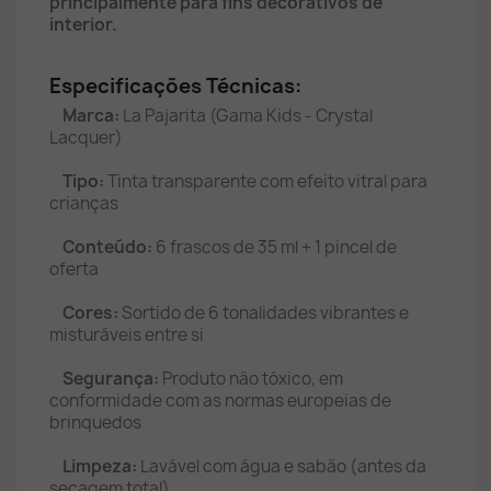
principalmente para fins decorativos de
interior.
Especificações Técnicas:
Marca:
La Pajarita (Gama Kids - Crystal
Lacquer)
Tipo:
Tinta transparente com efeito vitral para
crianças
Conteúdo:
6 frascos de 35 ml + 1 pincel de
oferta
Cores:
Sortido de 6 tonalidades vibrantes e
misturáveis entre si
Segurança:
Produto não tóxico, em
conformidade com as normas europeias de
brinquedos
Limpeza:
Lavável com água e sabão (antes da
secagem total)