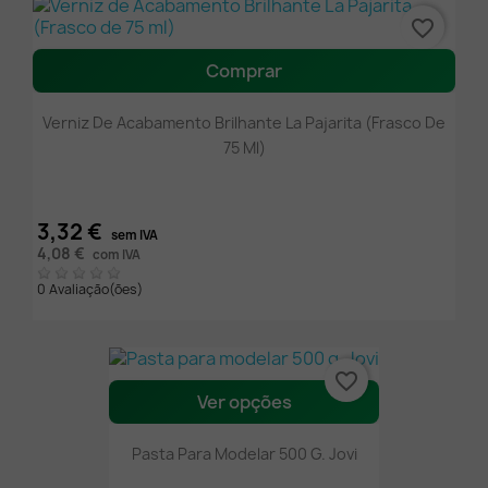
favorite_border
Comprar
Verniz De Acabamento Brilhante La Pajarita (Frasco De
75 Ml)
3,32 €
sem IVA
4,08 €
com IVA
0 Avaliação(ões)
favorite_border
Ver opções
Pasta Para Modelar 500 G. Jovi