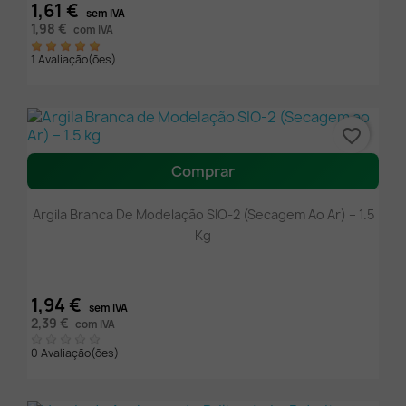
1,61 €
sem IVA
1,98 €
com IVA
1 Avaliação(ões)
favorite_border
Comprar
Argila Branca De Modelação SIO-2 (Secagem Ao Ar) – 1.5
Kg
1,94 €
sem IVA
2,39 €
com IVA
0 Avaliação(ões)