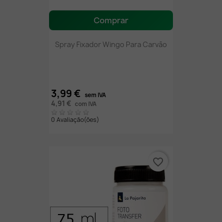
Comprar
Spray Fixador Wingo Para Carvão
3,99 €
sem IVA
4,91 €
com IVA
0 Avaliação(ões)
favorite_border