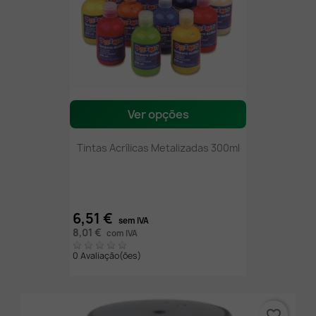
Ver opções
Tintas Acrílicas Metalizadas 300ml
6,51 €
sem IVA
8,01 €
com IVA
0 Avaliação(ões)
favorite_border