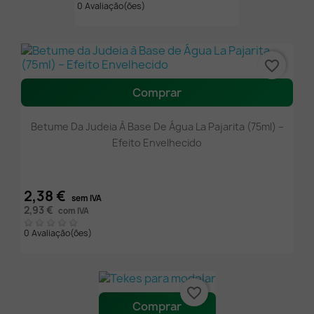
0 Avaliação(ões)
favorite_border
Comprar
Betume Da Judeia À Base De Água La Pajarita (75ml) –
Efeito Envelhecido
2,38 €
sem IVA
2,93 €
com IVA
0 Avaliação(ões)
favorite_border
Comprar