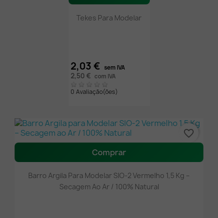
Tekes Para Modelar
2,03 €
sem IVA
2,50 €
com IVA
0 Avaliação(ões)
favorite_border
Comprar
Barro Argila Para Modelar SIO-2 Vermelho 1,5 Kg –
Secagem Ao Ar / 100% Natural