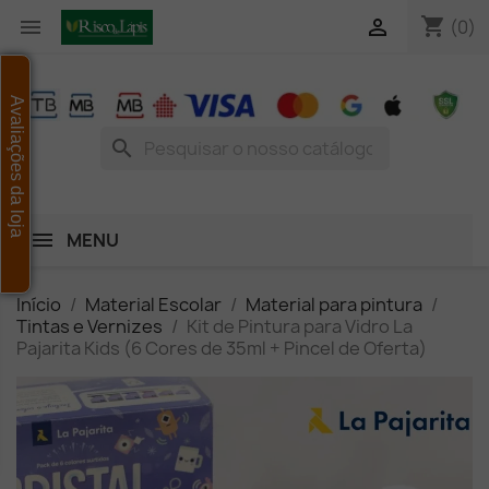
shopping_cart


(0)
Avaliações da loja
search
MENU
Início
Material Escolar
Material para pintura
Tintas e Vernizes
Kit de Pintura para Vidro La
Pajarita Kids (6 Cores de 35ml + Pincel de Oferta)