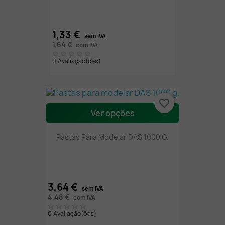
1,33 €
sem IVA
1,64 €
com IVA
0 Avaliação(ões)
favorite_border
Ver opções
Pastas Para Modelar DAS 1000 G.
3,64 €
sem IVA
4,48 €
com IVA
0 Avaliação(ões)