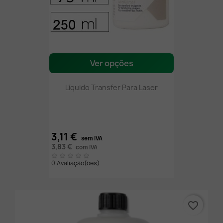
Ver opções
Líquido Transfer Para Laser
3,11 €
sem IVA
3,83 €
com IVA
0 Avaliação(ões)
favorite_border