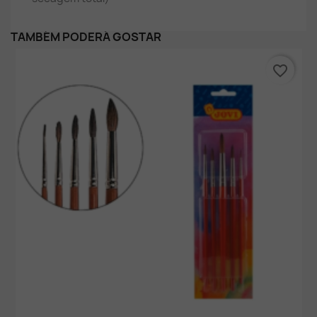
TAMBÉM PODERÁ GOSTAR
favorite_border