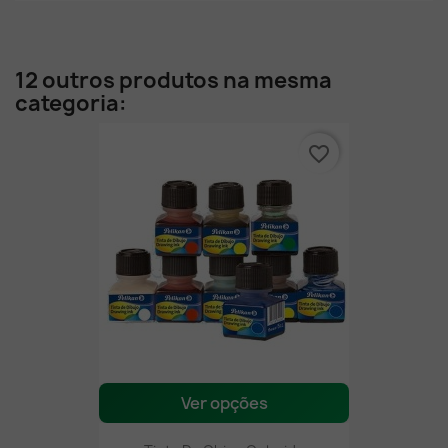
12 outros produtos na mesma
categoria:
favorite_border
Ver opções