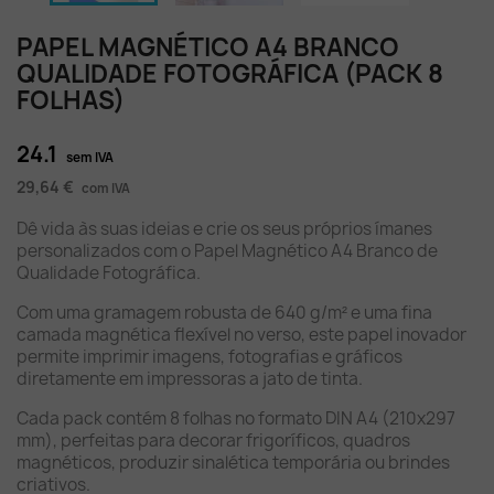
PAPEL MAGNÉTICO A4 BRANCO
QUALIDADE FOTOGRÁFICA (PACK 8
FOLHAS)
24.1
sem IVA
29,64 €
com IVA
Dê vida às suas ideias e crie os seus próprios ímanes
personalizados com o Papel Magnético A4 Branco de
Qualidade Fotográfica.
Com uma gramagem robusta de 640 g/m² e uma fina
camada magnética flexível no verso, este papel inovador
permite imprimir imagens, fotografias e gráficos
diretamente em impressoras a jato de tinta.
Cada pack contém 8 folhas no formato DIN A4 (210x297
mm), perfeitas para decorar frigoríficos, quadros
magnéticos, produzir sinalética temporária ou brindes
criativos.