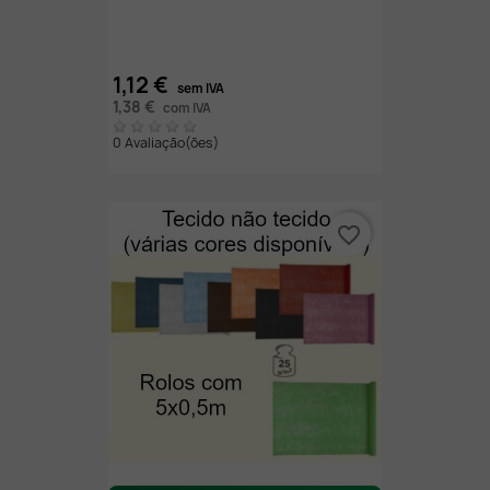
1,12 €
sem IVA
1,38 €
com IVA
0 Avaliação(ões)
favorite_border