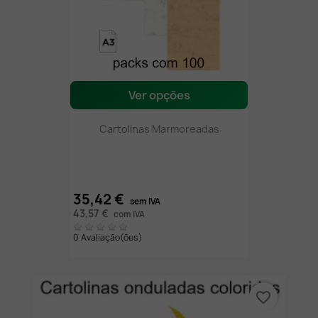
Ver opções
Cartolinas Marmoreadas
35,42 €
sem IVA
43,57 €
com IVA
0 Avaliação(ões)
favorite_border