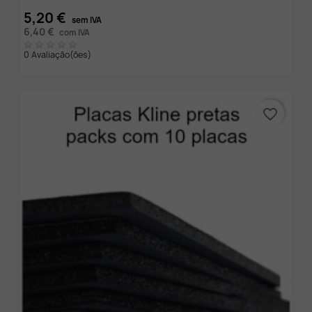
5,20 €
sem IVA
6,40 €
com IVA
0 Avaliação(ões)
favorite_border