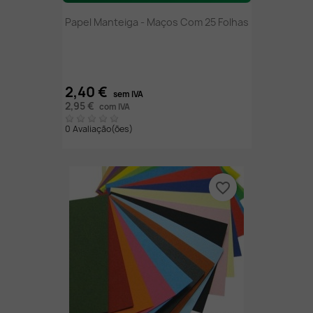
Papel Manteiga - Maços Com 25 Folhas
2,40 €
sem IVA
2,95 €
com IVA
0 Avaliação(ões)
favorite_border