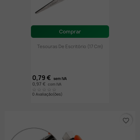
Comprar
Tesouras De Escritório (17 Cm)
0,79 €
sem IVA
0,97 €
com IVA
0 Avaliação(ões)
favorite_border