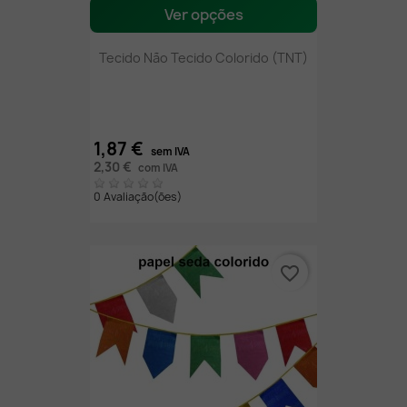
Ver opções
Tecido Não Tecido Colorido (TNT)
1,87 €
sem IVA
2,30 €
com IVA
0 Avaliação(ões)
favorite_border