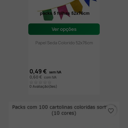
Ver opções
Papel Seda Colorido 52x76cm
0,49 €
sem IVA
0,60 €
com IVA
0 Avaliação(ões)
favorite_border