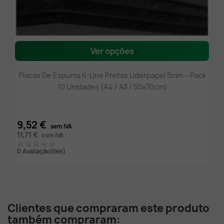
Ver opções
Placas De Espuma K-Line Pretas Liderpapel 5mm – Pack
10 Unidades (A4 / A3 / 50x70cm)
9,52 €
sem IVA
11,71 €
com IVA
0 Avaliação(ões)
Clientes que compraram este produto
também compraram: