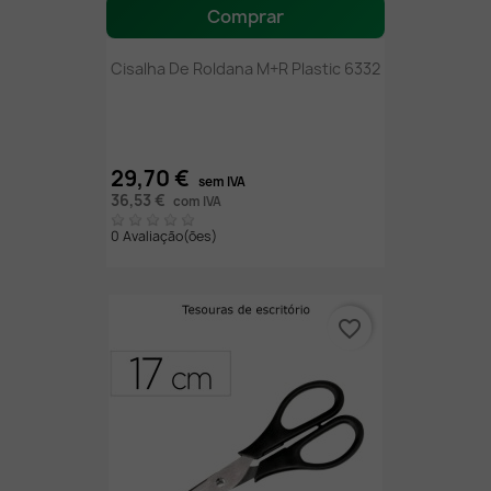
Comprar
Cisalha De Roldana M+R Plastic 6332
29,70 €
sem IVA
36,53 €
com IVA
0 Avaliação(ões)
favorite_border