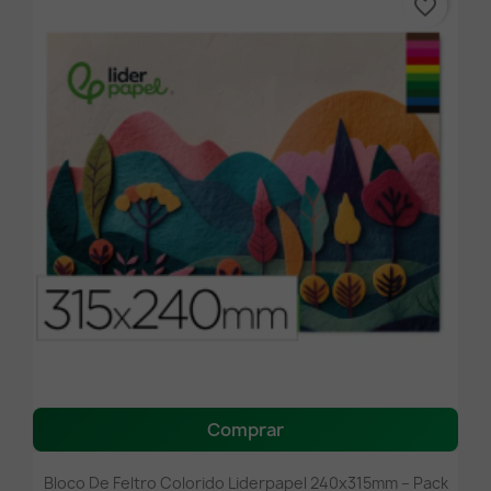
favorite_border
Comprar
Bloco De Feltro Colorido Liderpapel 240x315mm – Pack