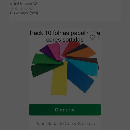
5,60 €
com IVA
0 Avaliação(ões)
favorite_border
Comprar
Papel Seda De Cores Sortidas