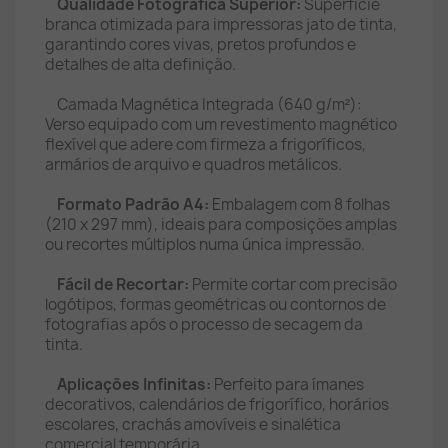
Qualidade Fotográfica Superior:
Superfície
branca otimizada para impressoras jato de tinta,
garantindo cores vivas, pretos profundos e
detalhes de alta definição.
Camada Magnética Integrada (640 g/m²):
Verso equipado com um revestimento magnético
flexível que adere com firmeza a frigoríficos,
armários de arquivo e quadros metálicos.
Formato Padrão A4:
Embalagem com 8 folhas
(210 x 297 mm), ideais para composições amplas
ou recortes múltiplos numa única impressão.
Fácil de Recortar:
Permite cortar com precisão
logótipos, formas geométricas ou contornos de
fotografias após o processo de secagem da
tinta.
Aplicações Infinitas:
Perfeito para ímanes
decorativos, calendários de frigorífico, horários
escolares, crachás amovíveis e sinalética
comercial temporária.