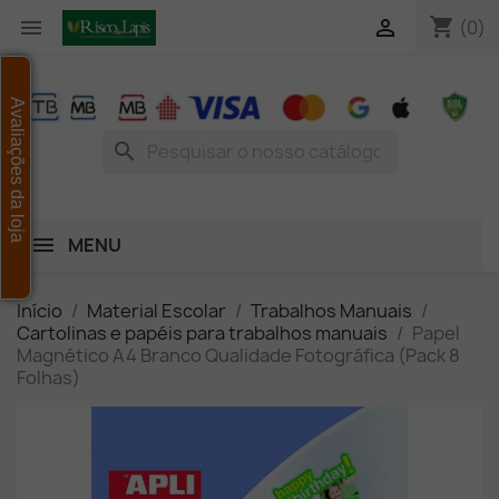
shopping_cart


(0)
Avaliações da loja
search
MENU
Início
Material Escolar
Trabalhos Manuais
Cartolinas e papéis para trabalhos manuais
Papel
Magnético A4 Branco Qualidade Fotográfica (Pack 8
Folhas)