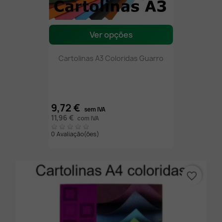
Ver opções
Cartolinas A3 Coloridas Guarro
9,72 €
sem IVA
11,96 €
com IVA
0 Avaliação(ões)
favorite_border