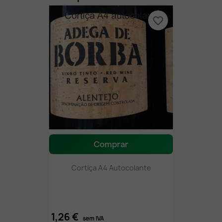
favorite_border
Comprar
Cortiça A4 Autocolante
1,26 €
sem IVA