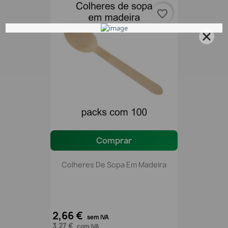
favorite_border
Comprar
Colheres De Sopa Em Madeira
2,66 €
sem IVA
3,27 €
com IVA