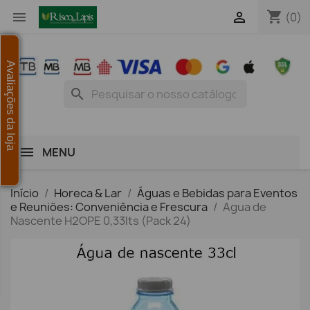
shopping_cart


(0)
Avaliações da loja
search
MENU
Início
Horeca & Lar
Águas e Bebidas para Eventos
e Reuniões: Conveniência e Frescura
Agua de
Nascente H2OPE 0,33lts (Pack 24)