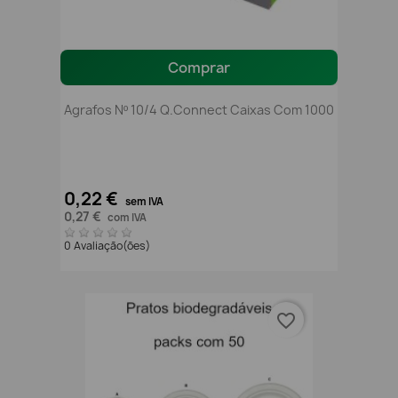
Comprar
Agrafos Nº 10/4 Q.Connect Caixas Com 1000
0,22 €
sem IVA
0,27 €
com IVA
0 Avaliação(ões)
favorite_border