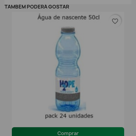
TAMBÉM PODERÁ GOSTAR
favorite_border
Comprar