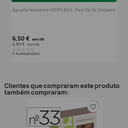
Água De Nascente H2OPE 50cl - Pack De 24 Unidades
6,50 €
sem IVA
6,89 €
com IVA
0 Avaliação(ões)
Clientes que compraram este produto
também compraram:
favorite_border