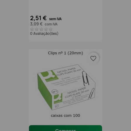
2,51 €
sem IVA
3,09 €
com IVA
0 Avaliação(ões)
favorite_border