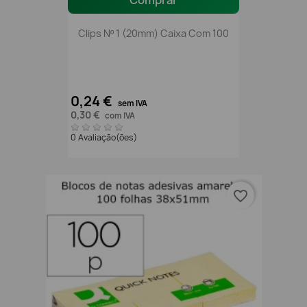
Comprar
Clips Nº 1 (20mm) Caixa Com 100
0,24 €
sem IVA
0,30 €
com IVA
0 Avaliação(ões)
favorite_border