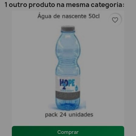
1 outro produto na mesma categoria:
favorite_border
Comprar