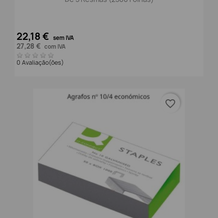
22,18 €
sem IVA
27,28 €
com IVA
0 Avaliação(ões)
favorite_border