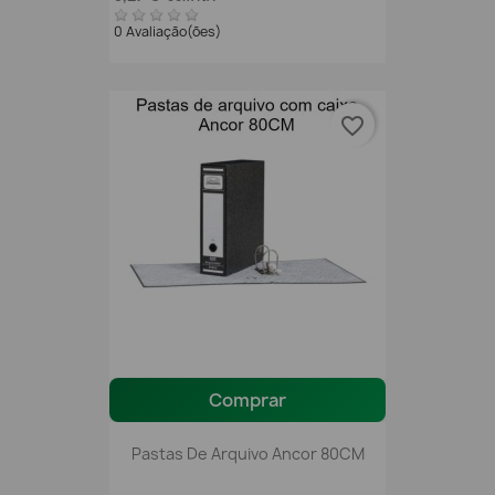
0 Avaliação(ões)
favorite_border
Comprar
Pastas De Arquivo Ancor 80CM