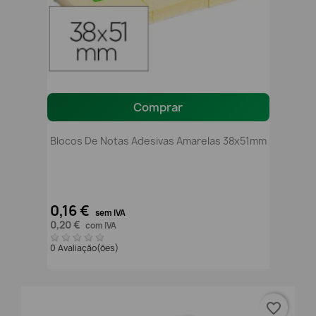
Comprar
Blocos De Notas Adesivas Amarelas 38x51mm
0,16 €
sem IVA
0,20 €
com IVA
0 Avaliação(ões)
favorite_border