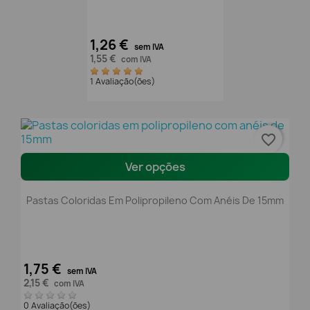
1,26 €
sem IVA
1,55 €
com IVA
1 Avaliação(ões)
favorite_border
Ver opções
Pastas Coloridas Em Polipropileno Com Anéis De 15mm
1,75 €
sem IVA
2,15 €
com IVA
0 Avaliação(ões)