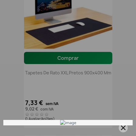
Comprar
Tapetes De Rato XXL Pretos 900x400 Mm
7,33 €
sem IVA
9,02 €
com IVA
0 Avaliação(ões)