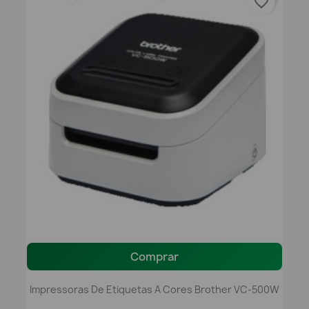
favorite_border
Comprar
Impressoras De Etiquetas A Cores Brother VC-500W