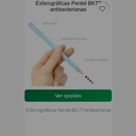
favorite_border
Ver opções
Esferográficas Pentel BK-77 Antibacterial