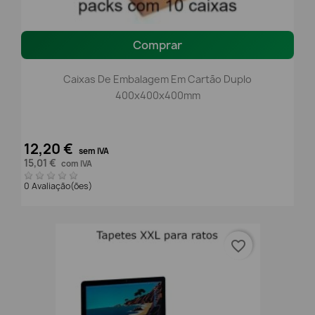
Comprar
Caixas De Embalagem Em Cartão Duplo
400x400x400mm
12,20 €
sem IVA
15,01 €
com IVA
0 Avaliação(ões)
favorite_border