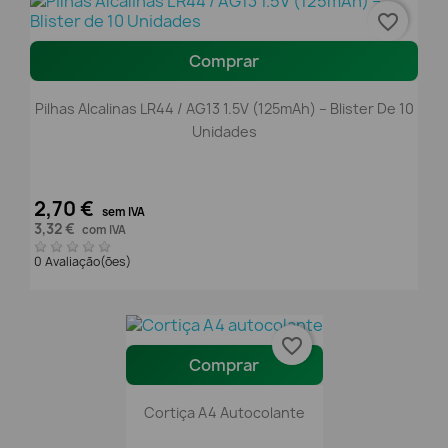
favorite_border
Comprar
Pilhas Alcalinas LR44 / AG13 1.5V (125mAh) – Blister De 10
Unidades
2,70 €
sem IVA
3,32 €
com IVA
0 Avaliação(ões)
favorite_border
Comprar
Cortiça A4 Autocolante