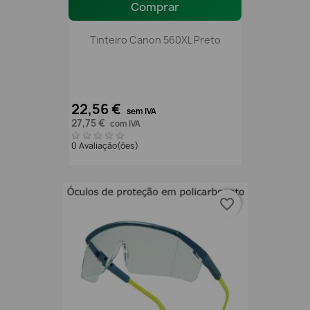
Comprar
Tinteiro Canon 560XL Preto
22,56 €
sem IVA
27,75 €
com IVA
0 Avaliação(ões)
favorite_border