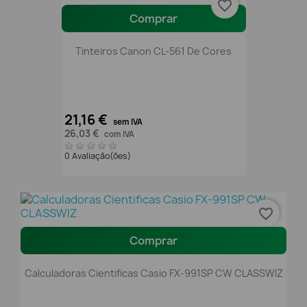
favorite_border
Comprar
Tinteiros Canon CL-561 De Cores
21,16 €
sem IVA
26,03 €
com IVA
0 Avaliação(ões)
favorite_border
Comprar
Calculadoras Cientificas Casio FX-991SP CW CLASSWIZ