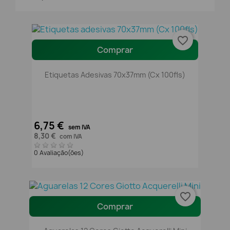
favorite_border
Comprar
Etiquetas Adesivas 70x37mm (Cx 100fls)
6,75 €
sem IVA
8,30 €
com IVA
0 Avaliação(ões)
favorite_border
Comprar