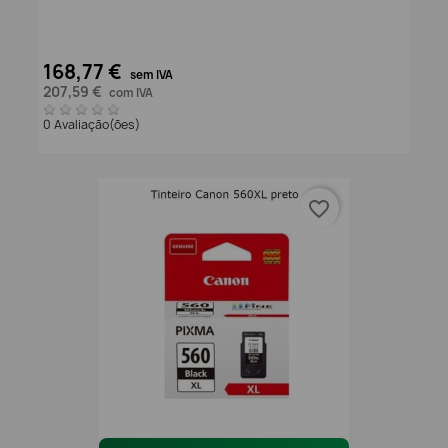
168,77 €
sem IVA
207,59 €
com IVA
0 Avaliação(ões)
favorite_border