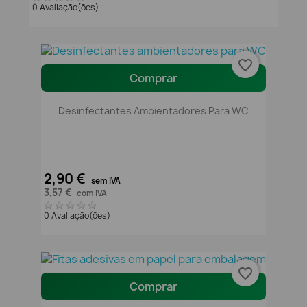
0 Avaliação(ões)
favorite_border
Comprar
Desinfectantes Ambientadores Para WC
2,90 €
sem IVA
3,57 €
com IVA
0 Avaliação(ões)
favorite_border
Comprar