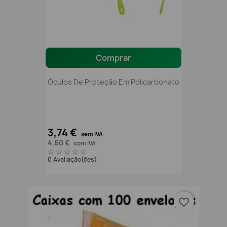
Comprar
Óculos De Proteção Em Policarbonato
3,74 €
sem IVA
4,60 €
com IVA
0 Avaliação(ões)
favorite_border