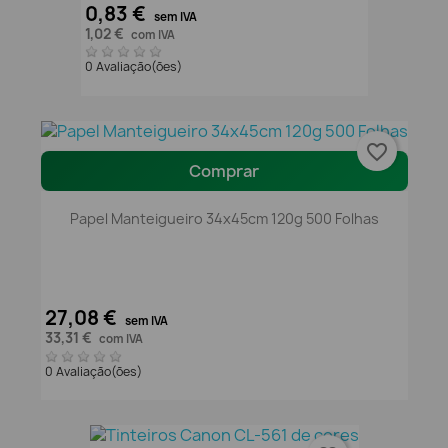
0,83 €
sem IVA
1,02 €
com IVA
0 Avaliação(ões)
favorite_border
Comprar
Papel Manteigueiro 34x45cm 120g 500 Folhas
27,08 €
sem IVA
33,31 €
com IVA
0 Avaliação(ões)