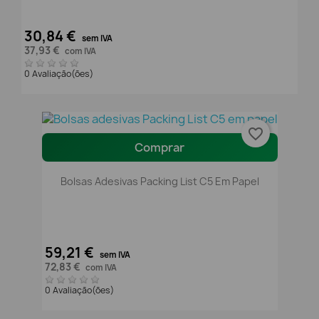
30,84 €
sem IVA
37,93 €
com IVA
0 Avaliação(ões)
favorite_border
Comprar
Bolsas Adesivas Packing List C5 Em Papel
59,21 €
sem IVA
72,83 €
com IVA
0 Avaliação(ões)