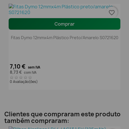
favorite_border
Comprar
Fitas Dymo 12mmx4m Plástico Preto/amarelo S0721620
7,10 €
sem IVA
8,73 €
com IVA
0 Avaliação(ões)
Clientes que compraram este produto
também compraram: