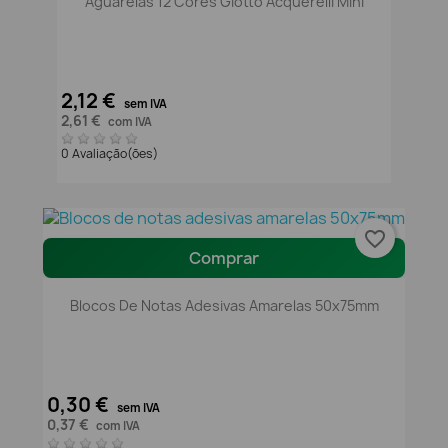
Aguarelas 12 Cores Giotto Acquerelli Mini
2,12 €
sem IVA
2,61 €
com IVA
0 Avaliação(ões)
favorite_border
Comprar
Blocos De Notas Adesivas Amarelas 50x75mm
0,30 €
sem IVA
0,37 €
com IVA