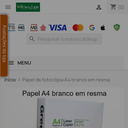
shopping_cart


(0)
Avaliações da loja
search
MENU
Início
Papel de fotocópia A4 branco em resma