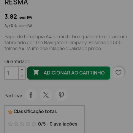
RESMA
3.82
sem IVA
4,70 €
com IVA
Papel de fotocópia A4 de muito boa qualidade e brancura,
fabricado por The Navigator Company. Resmas de 500
folhas A4. Muito boa relação qualidade preço.
Quantidade

favorite_border
ADICIONAR AO CARRINHO
Partilhar
Classificação total
:
0
/
5
-
0
avaliações