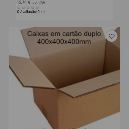
15,74 €
com IVA
0 Avaliação(ões)
favorite_border