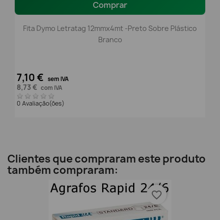
Comprar
Fita Dymo Letratag 12mmx4mt -preto Sobre Plástico
Branco
7,10 €
sem IVA
8,73 €
com IVA
0 Avaliação(ões)
Clientes que compraram este produto
também compraram:
favorite_border