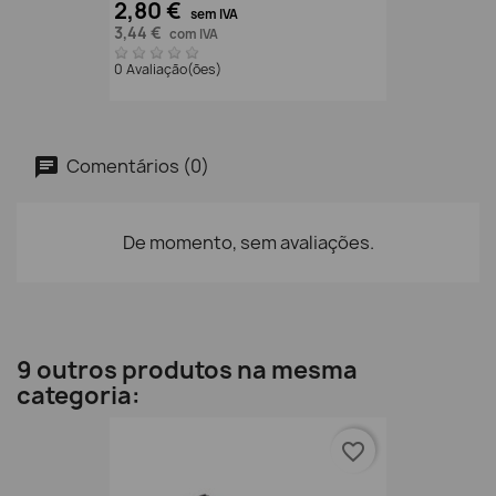
2,80 €
sem IVA
3,44 €
com IVA
0 Avaliação(ões)
Comentários (0)
De momento, sem avaliações.
9 outros produtos na mesma
categoria:
favorite_border