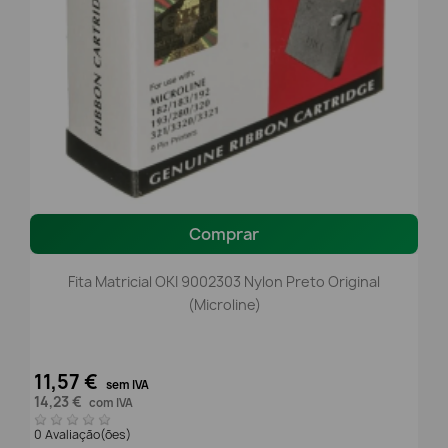
Comprar
Fita Matricial OKI 9002303 Nylon Preto Original
(Microline)
11,57 €
sem IVA
14,23 €
com IVA
0 Avaliação(ões)