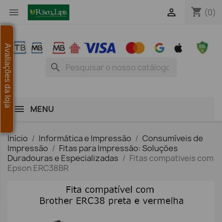
shopping_cart


(0)
Avaliações da loja
search
MENU
Início
Informática e Impressão
Consumíveis de
Impressão
Fitas para Impressão: Soluções
Duradouras e Especializadas
Fitas compativeis com
Epson ERC38BR