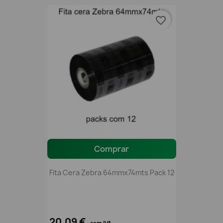
favorite_border
Comprar
Fita Cera Zebra 64mmx74mts Pack 12
20,09 €