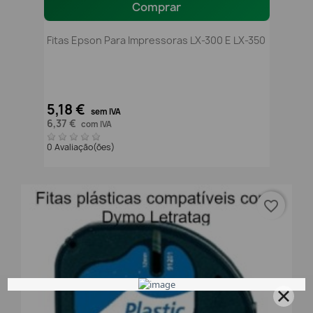
Comprar
Fitas Epson Para Impressoras LX-300 E LX-350
5,18 €
sem IVA
6,37 €
com IVA
0 Avaliação(ões)
favorite_border