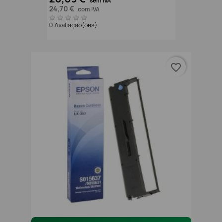
sem IVA
24,70 €
com IVA
0 Avaliação(ões)
favorite_border