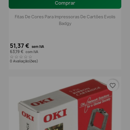
Comprar
Fitas De Cores Para Impressoras De Cartões Evolis
Badgy
51,37 €
sem IVA
63,19 €
com IVA
0 Avaliação(ões)
favorite_border