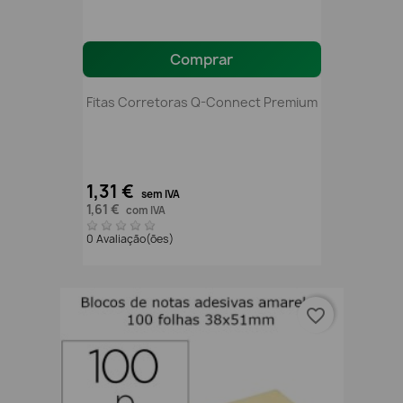
Comprar
Fitas Corretoras Q-Connect Premium
1,31 €
sem IVA
1,61 €
com IVA
0 Avaliação(ões)
favorite_border