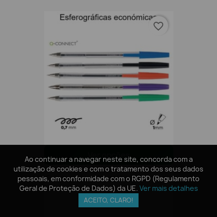
favorite_border
Ver opções
Ao continuar a navegar neste site, concorda com a
Ao continuar a navegar neste site, concorda com a
utilização de cookies e com o tratamento dos seus dados
utilização de cookies e com o tratamento dos seus dados
Esferográficas Cristal De Ponta Média
pessoais, em conformidade com o RGPD (Regulamento
pessoais, em conformidade com o RGPD (Regulamento
Geral de Proteção de Dados) da UE.
Geral de Proteção de Dados) da UE.
Ver mais detalhes
Ver mais detalhes
ACEITO, CLARO!
ACEITO, CLARO!