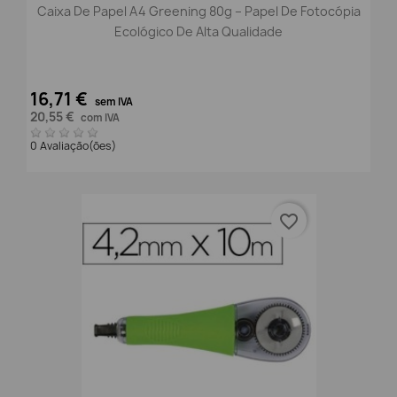
Caixa De Papel A4 Greening 80g – Papel De Fotocópia
Ecológico De Alta Qualidade
16,71 €
sem IVA
20,55 €
com IVA
0 Avaliação(ões)
favorite_border