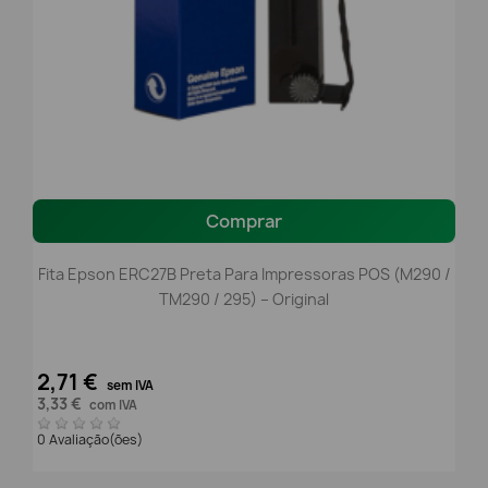
Comprar
Fita Epson ERC27B Preta Para Impressoras POS (M290 /
TM290 / 295) – Original
2,71 €
sem IVA
3,33 €
com IVA
0 Avaliação(ões)