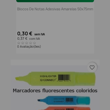
Blocos De Notas Adesivas Amarelas 50x75mm
0,30 €
sem IVA
0,37 €
com IVA
0 Avaliação(ões)
favorite_border