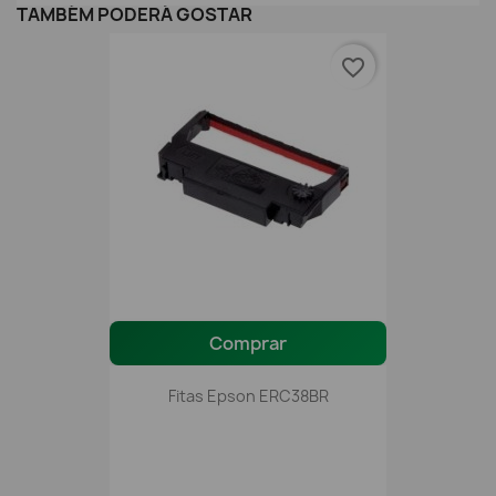
TAMBÉM PODERÁ GOSTAR
favorite_border
Comprar
Fitas Epson ERC38BR