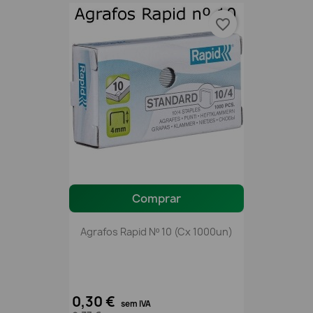
favorite_border
Comprar
Agrafos Rapid Nº 10 (Cx 1000un)
0,30 €
sem IVA