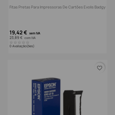
Fitas Pretas Para Impressoras De Cartões Evolis Badgy
19,42 €
sem IVA
23,89 €
com IVA
0 Avaliação(ões)
favorite_border