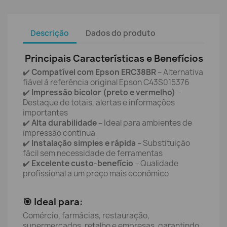
Descrição
Dados do produto
Principais Características e Benefícios
✔️
Compatível com Epson ERC38BR
– Alternativa
fiável à referência original Epson C43S015376
✔️
Impressão bicolor (preto e vermelho)
–
Destaque de totais, alertas e informações
importantes
✔️
Alta durabilidade
– Ideal para ambientes de
impressão contínua
✔️
Instalação simples e rápida
– Substituição
fácil sem necessidade de ferramentas
✔️
Excelente custo-benefício
– Qualidade
profissional a um preço mais económico
🎯 Ideal para:
Comércio, farmácias, restauração,
supermercados, retalho e empresas, garantindo