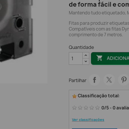
de forma fácil e co
Mantendo tudo etiquetado, 
Fitas para produzir etiquetas
Compatíveis com as fitas Dy
comprimento de 7 metros.
Quantidade

ADICION
Partilhar
Classificação total
:
0
/
5
-
0
avali
Ver classificações