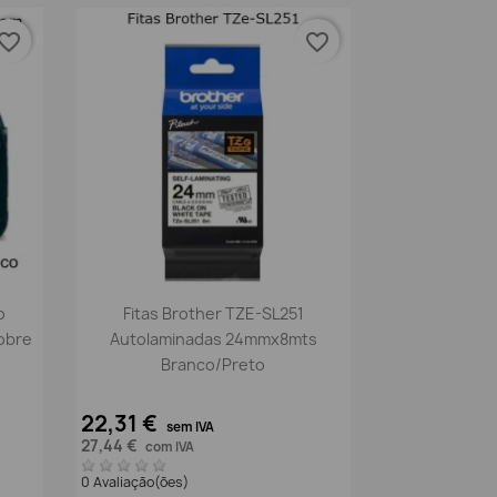
vorite_border
favorite_border
Vista rápida

o
Fitas Brother TZE-SL251
obre
Autolaminadas 24mmx8mts
Branco/preto
22,31 €
sem IVA
27,44 €
com IVA
0 Avaliação(ões)