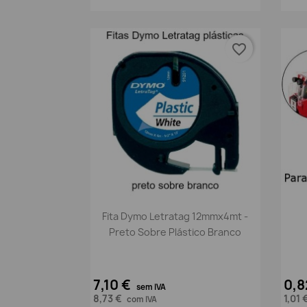
favorite_border
Vista rápida

Fita Dymo Letratag 12mmx4mt -
Preto Sobre Plástico Branco
7,10 €
0,8
sem IVA
8,73 €
1,01 
com IVA