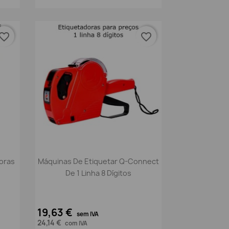
vorite_border
favorite_border
Vista rápida

doras
Máquinas De Etiquetar Q-Connect
De 1 Linha 8 Dígitos
19,63 €
sem IVA
24,14 €
com IVA