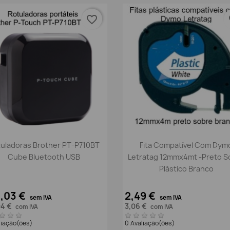
favorite_border
fa
Vista rápida
Vista rápida


uladoras Brother PT-P710BT
Fita Compatível Com Dym
Cube Bluetooth USB
Letratag 12mmx4mt -preto S
Plástico Branco
,03 €
2,49 €
sem IVA
sem IVA
04 €
3,06 €
com IVA
com IVA
liação(ões)
0 Avaliação(ões)