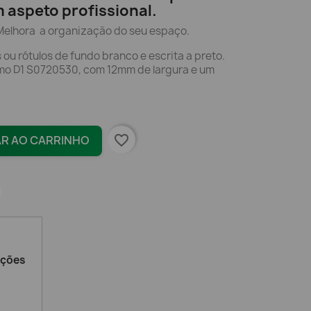
m aspeto profissional.
Melhora a organização do seu espaço.
 ou rótulos de fundo branco e escrita a preto.
mo D1 S0720530, com 12mm de largura e um
favorite_border
AR AO CARRINHO
ações