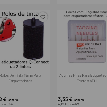
favorite_border
fa
Vista rápida
Vista rápida


Rolos De Tinta 18mm Para
Agulhas Finas Para Etiqueta
Etiquetadoras
Têxteis APLI
2 €
3,35 €
sem IVA
sem IVA
€
4,12 €
com IVA
com IVA