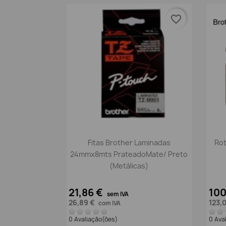
favorite_border
Vista rápida

Fitas Brother Laminadas
Rot
24mmx8mts PrateadoMate/ Preto
(Metálicas)
21,86 €
100
sem IVA
26,89 €
123,
com IVA
0 Avaliação(ões)
0 Ava