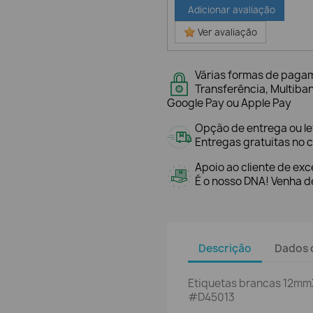
Adicionar avaliação
Ver avaliação
Várias formas de paga
Transferência, Multiba
Google Pay ou Apple Pay
Opção de entrega ou l
Entregas gratuitas no c
Apoio ao cliente de exc
É o nosso DNA! Venha de
Descrição
Dados 
Etiquetas brancas 12mm
#D45013