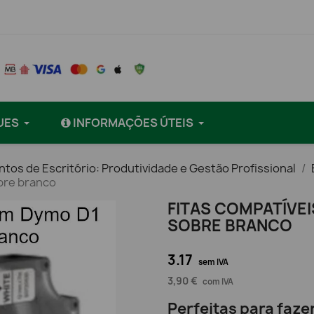
UES
INFORMAÇÕES ÚTEIS
tos de Escritório: Produtividade e Gestão Profissional
bre branco
FITAS COMPATÍVE
SOBRE BRANCO
3.17
sem IVA
3,90 €
com IVA
Perfeitas para faze