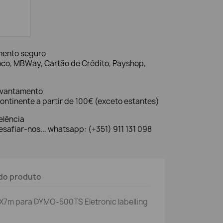
mento seguro
nco, MBWay, Cartão de Crédito, Payshop,
evantamento
ontinente a partir de 100€ (exceto estantes)
elência
safiar-nos... whatsapp: (+351) 911 131 098
do produto
X7m para DYMO-500TS Eletronic labelling