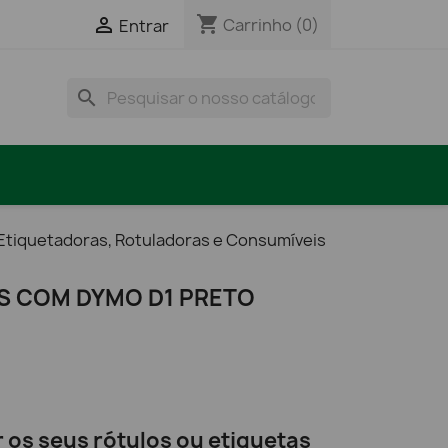
shopping_cart

Carrinho
(0)
Entrar
search
Etiquetadoras, Rotuladoras e Consumíveis
IS COM DYMO D1 PRETO
r os seus rótulos ou etiquetas