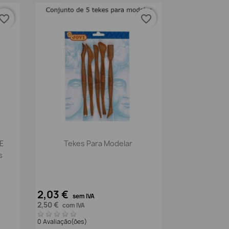
vorite_border
favorite_border
Vista rápida

 E
Tekes Para Modelar
s
2,03 €
sem IVA
2,50 €
com IVA
0 Avaliação(ões)