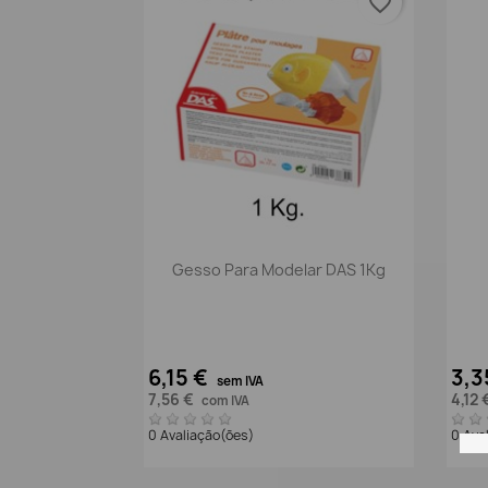
favorite_border
Vista rápida

Gesso Para Modelar DAS 1Kg
6,15 €
3,3
sem IVA
7,56 €
4,12 
com IVA
0 Avaliação(ões)
0 Ava