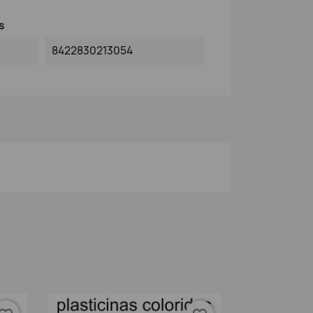
s
8422830213054