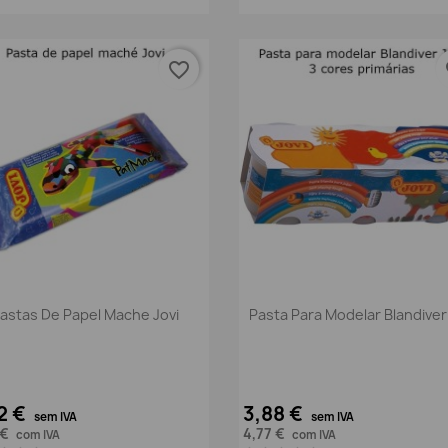
favorite_border
fa
Vista rápida
Vista rápida


astas De Papel Mache Jovi
Pasta Para Modelar Blandiver
2 €
3,88 €
sem IVA
sem IVA
 €
4,77 €
com IVA
com IVA