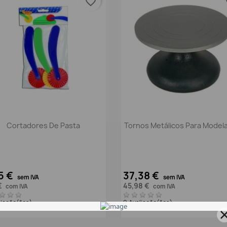
favorite_border
fa
Vista rápida
Vista rápida


Cortadores De Pasta
Tornos Metálicos Para Mode
5 €
37,38 €
sem IVA
sem IVA
€
45,98 €
com IVA
com IVA
liação(ões)
0 Avaliação(ões)