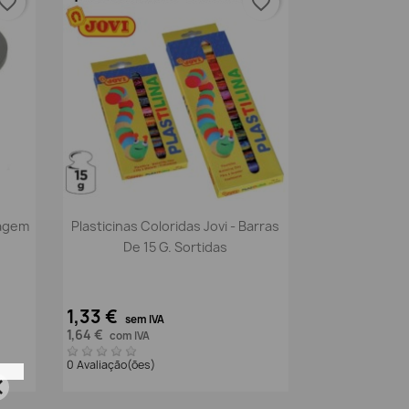
vorite_border
favorite_border
Vista rápida

lagem
Plasticinas Coloridas Jovi - Barras
De 15 G. Sortidas
1,33 €
sem IVA
1,64 €
com IVA
0 Avaliação(ões)