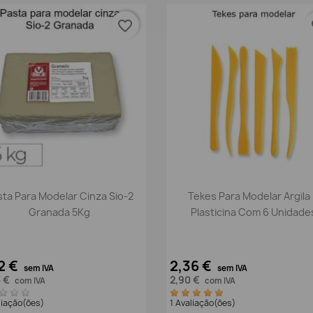
favorite_border
fa
Vista rápida
Vista rápida


sta Para Modelar Cinza Sio-2
Tekes Para Modelar Argila
Granada 5Kg
Plasticina Com 6 Unidade
2 €
2,36 €
sem IVA
sem IVA
3 €
2,90 €
com IVA
com IVA
liação(ões)
1 Avaliação(ões)