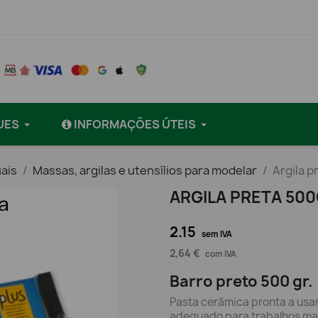
UES
INFORMAÇÕES ÚTEIS
ais
Massas, argilas e utensílios para modelar
Argila p
ARGILA PRETA 500
2.15
sem IVA
2,64 €
com IVA
Barro preto 500 gr.
Pasta cerâmica pronta a usar
adequado para trabalhos ma