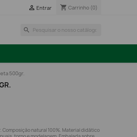
shopping_cart

Carrinho
(0)
Entrar
search
reta 500gr.
GR.
. Composição natural 100%. Material didático
nuais, torno e modelagem. Embalada sobre