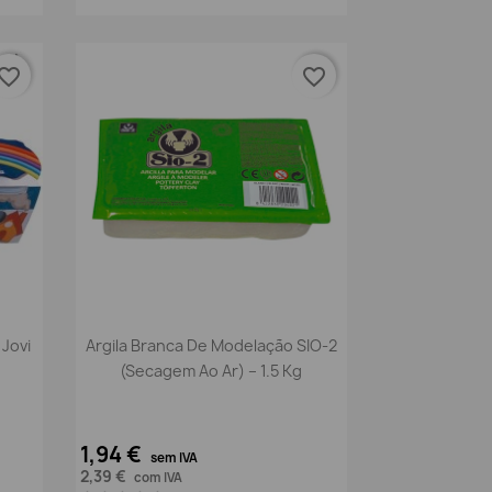
vorite_border
favorite_border
Vista rápida

 Jovi
Argila Branca De Modelação SIO-2
(Secagem Ao Ar) – 1.5 Kg
1,94 €
sem IVA
2,39 €
com IVA