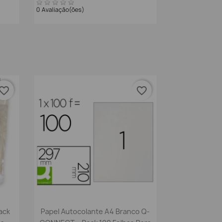
0 Avaliação(ões)
vorite_border
favorite_border
Vista rápida

ack
Papel Autocolante A4 Branco Q-