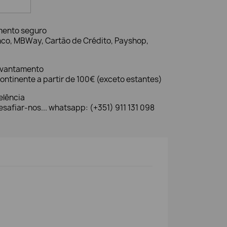
mento seguro
nco, MBWay, Cartão de Crédito, Payshop,
evantamento
ontinente a partir de 100€ (exceto estantes)
elência
safiar-nos... whatsapp: (+351) 911 131 098