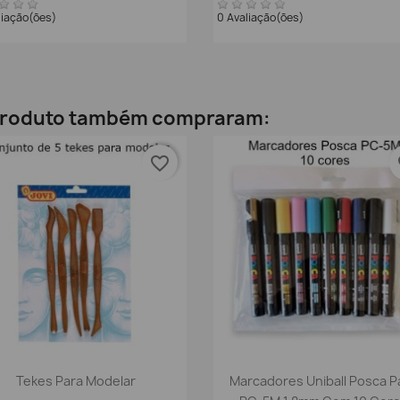
liação(ões)
0 Avaliação(ões)
 produto também compraram:
favorite_border
fa
Vista rápida
Vista rápida


Tekes Para Modelar
Marcadores Uniball Posca P