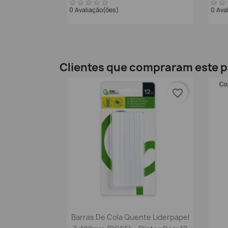
0 Avaliação(ões)
0 Ava
Clientes que compraram este
favorite_border
Vista rápida

Barras De Cola Quente Liderpapel