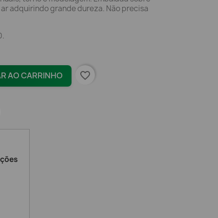
 ar adquirindo grande dureza. Não precisa
0.
favorite_border
AR AO CARRINHO
ações