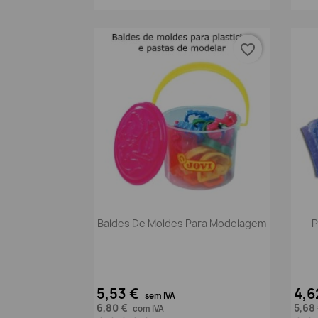
favorite_border
Vista rápida

Baldes De Moldes Para Modelagem
P
5,53 €
4,6
sem IVA
6,80 €
5,68
com IVA