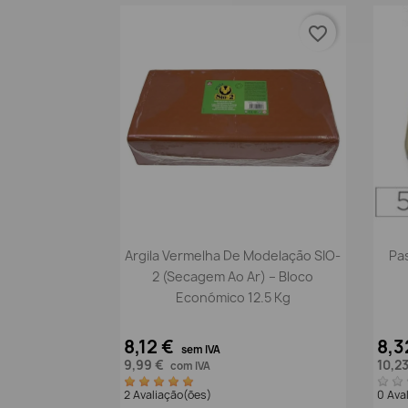
favorite_border
Vista rápida

Argila Vermelha De Modelação SIO-
Pa
2 (Secagem Ao Ar) – Bloco
Económico 12.5 Kg
8,12 €
8,3
sem IVA
9,99 €
10,2
com IVA
2 Avaliação(ões)
0 Ava