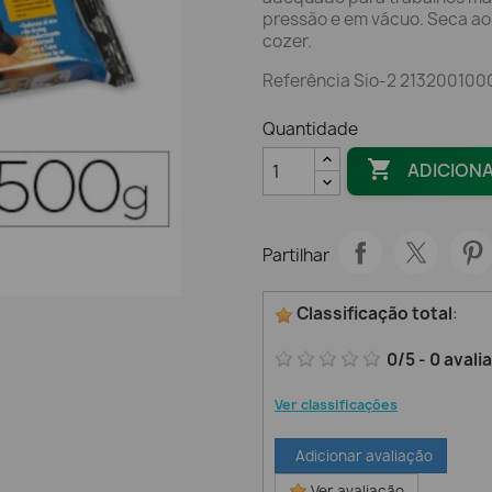
pressão e em vácuo. Seca ao
cozer.
Referência Sio-2 213200100
Quantidade

ADICION
Partilhar
Classificação total
:
0
/
5
-
0
avali
Ver classificações
Adicionar avaliação
Ver avaliação