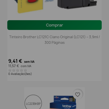
Comprar
Tinteiro Brother LC121C Ciano Original (LC121) – 3,9ml /
300 Páginas
9,41 €
sem IVA
11,57 €
com IVA
0 Avaliação(ões)
favorite_border