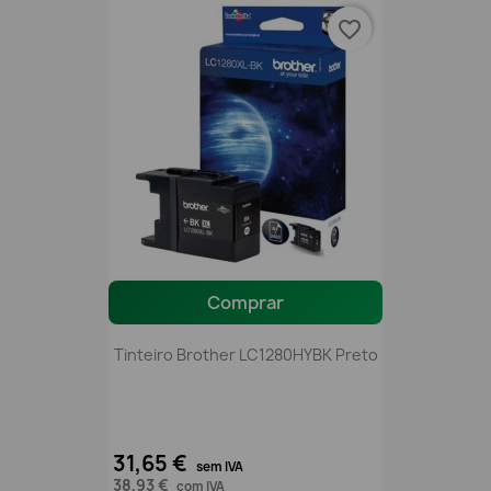
favorite_border
Comprar
Tinteiro Brother LC1280HYBK Preto
31,65 €
sem IVA
38,93 €
com IVA