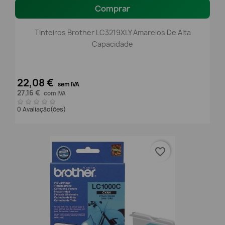
Comprar
Tinteiros Brother LC3219XLY Amarelos De Alta
Capacidade
22,08 €
sem IVA
27,16 €
com IVA
0 Avaliação(ões)
favorite_border