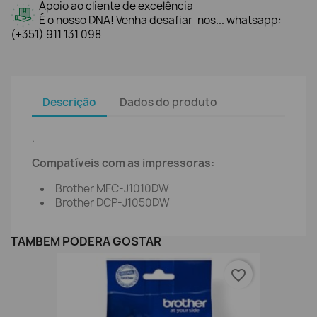
Apoio ao cliente de excelência
É o nosso DNA! Venha desafiar-nos... whatsapp:
(+351) 911 131 098
Descrição
Dados do produto
.
Compatíveis com as impressoras:
Brother MFC-J1010DW
Brother DCP-J1050DW
TAMBÉM PODERÁ GOSTAR
favorite_border