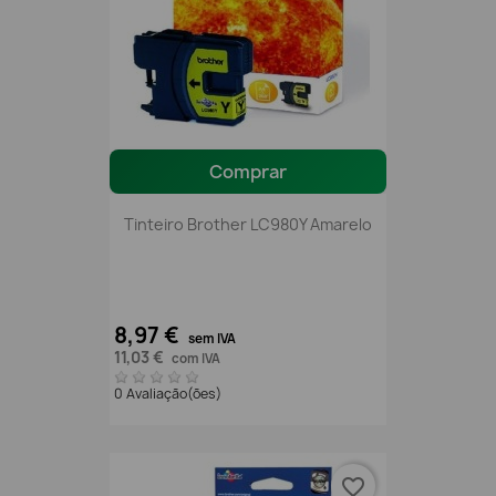
Comprar
Tinteiro Brother LC980Y Amarelo
8,97 €
sem IVA
11,03 €
com IVA
0 Avaliação(ões)
favorite_border