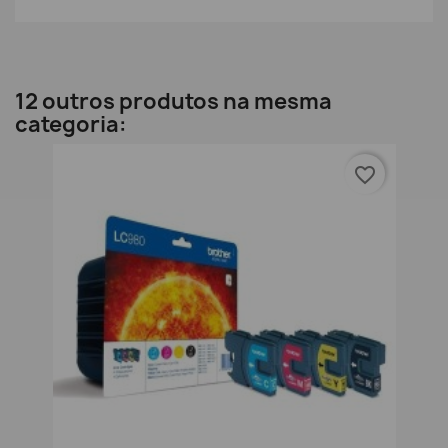
12 outros produtos na mesma
categoria:
favorite_border