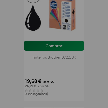
Comprar
Tinteiros Brother LC223BK
19,68 €
sem IVA
24,21 €
com IVA
0 Avaliação(ões)