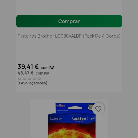
Comprar
Tinteiros Brother LC980VALBP (pack De 4 Cores)
39,41 €
sem IVA
48,47 €
com IVA
0 Avaliação(ões)
favorite_border