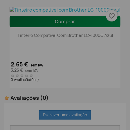
favorite_border
Comprar
Tinteiro Compativel Com Brother LC-1000C Azul
2,65 €
sem IVA
3,26 €
com IVA
0 Avaliação(ões)
Avaliações
(0)
Escrever uma avaliação