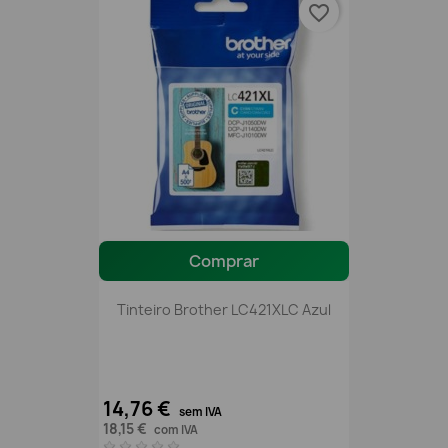
favorite_border
Comprar
Tinteiro Brother LC421XLC Azul
14,76 €
sem IVA
18,15 €
com IVA