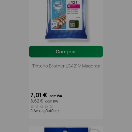
Comprar
Tinteiro Brother LC421M Magenta
7,01 €
sem IVA
8,62 €
com IVA
0 Avaliação(ões)