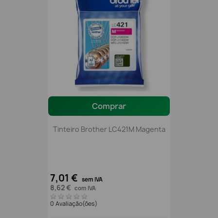
Comprar
Tinteiro Brother LC421M Magenta
7,01 €
sem IVA
8,62 €
com IVA
0 Avaliação(ões)