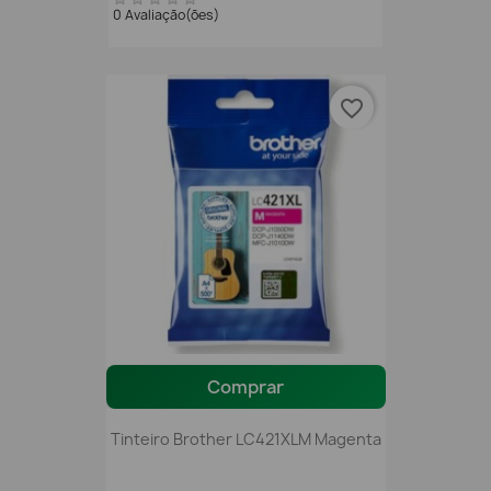
0 Avaliação(ões)
favorite_border
Comprar
Tinteiro Brother LC421XLM Magenta