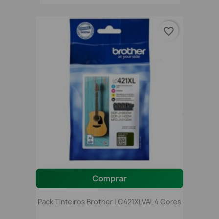
favorite_border
Comprar
Pack Tinteiros Brother LC421XLVAL 4 Cores