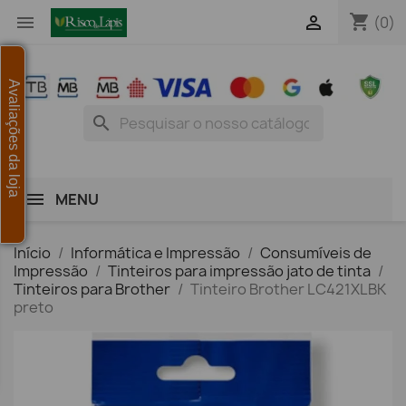
shopping_cart


(0)
Avaliações da loja
search
MENU
Início
Informática e Impressão
Consumíveis de
Impressão
Tinteiros para impressão jato de tinta
Tinteiros para Brother
Tinteiro Brother LC421XLBK
preto