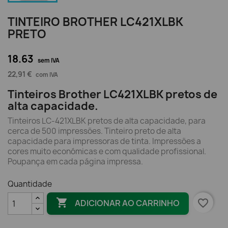
TINTEIRO BROTHER LC421XLBK
PRETO
18.63
sem IVA
22,91 €
com IVA
Tinteiros Brother LC421XLBK pretos de
alta capacidade.
Tinteiros LC-421XLBK pretos de alta capacidade, para
cerca de 500 impressões. Tinteiro preto de alta
capacidade para impressoras de tinta. Impressões a
cores muito económicas e com qualidade profissional.
Poupança em cada página impressa.
Quantidade

favorite_border
ADICIONAR AO CARRINHO