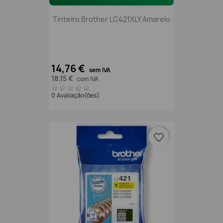
Tinteiro Brother LC421XLY Amarelo
14,76 €
sem IVA
18,15 €
com IVA
0 Avaliação(ões)
favorite_border