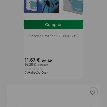
Comprar
Tinteiro Brother LC1000C Azul
11,67 €
sem IVA
14,35 €
com IVA
0 Avaliação(ões)
favorite_border