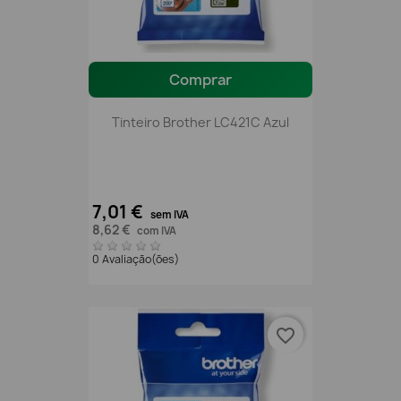
Comprar
Tinteiro Brother LC421C Azul
7,01 €
sem IVA
8,62 €
com IVA
0 Avaliação(ões)
favorite_border