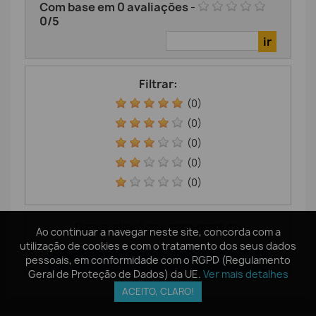
Com base em
0
avaliações
-
0
/
5
Filtrar:
(0)
(0)
(0)
(0)
(0)
Sem avaliações para o produto
Ao continuar a navegar neste site, concorda com a
Ao continuar a navegar neste site, concorda com a
utilização de cookies e com o tratamento dos seus dados
utilização de cookies e com o tratamento dos seus dados
Seja o primeiro a escrever a sua avaliação!
pessoais, em conformidade com o RGPD (Regulamento
pessoais, em conformidade com o RGPD (Regulamento
Geral de Proteção de Dados) da UE.
Geral de Proteção de Dados) da UE.
Ver mais detalhes
Ver mais detalhes
ACEITO, CLARO!
ACEITO, CLARO!