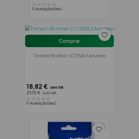
0 Avaliação(ões)
favorite_border
Comprar
Tinteiro Brother LC125XLY Amarelo
18,82 €
sem IVA
23,15 €
com IVA
0 Avaliação(ões)
favorite_border