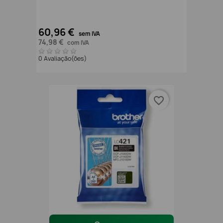
60,96 €
sem IVA
74,98 €
com IVA
0 Avaliação(ões)
favorite_border