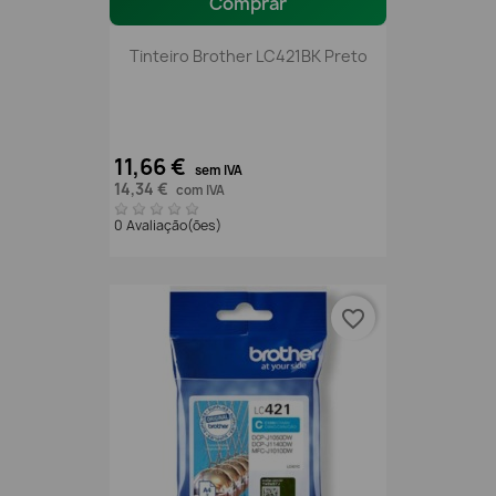
Comprar
Tinteiro Brother LC421BK Preto
11,66 €
sem IVA
14,34 €
com IVA
0 Avaliação(ões)
favorite_border