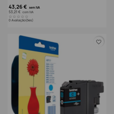
43,26 €
sem IVA
53,21 €
com IVA
0 Avaliação(ões)
favorite_border