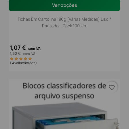
Ver opções
Fichas Em Cartolina 180g (Várias Medidas) Liso /
Pautado – Pack 100 Un.
1,07 €
sem IVA
1,32 €
com IVA
1 Avaliação(ões)
favorite_border