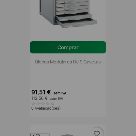
Comprar
Blocos Modulares De 9 Gavetas
91,51 €
sem IVA
112,56 €
com IVA
0 Avaliação(ões)
favorite_border