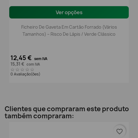
Ver opções
Ficheiro De Gaveta Em Cartão Forrado (Vários
Tamanhos) – Risco De Lápis / Verde Clássico
12,45 €
sem IVA
15,31 €
com IVA
0 Avaliação(ões)
Clientes que compraram este produto
também compraram:
favorite_border