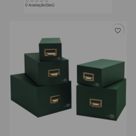
0 Avaliação(ões)
favorite_border