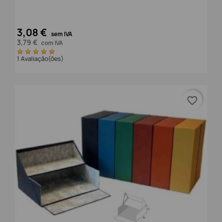
3,08 €
sem IVA
3,79 €
com IVA
1 Avaliação(ões)
favorite_border