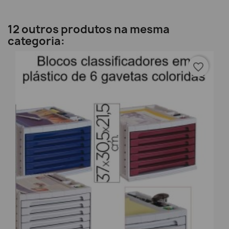
12 outros produtos na mesma
categoria:
favorite_border