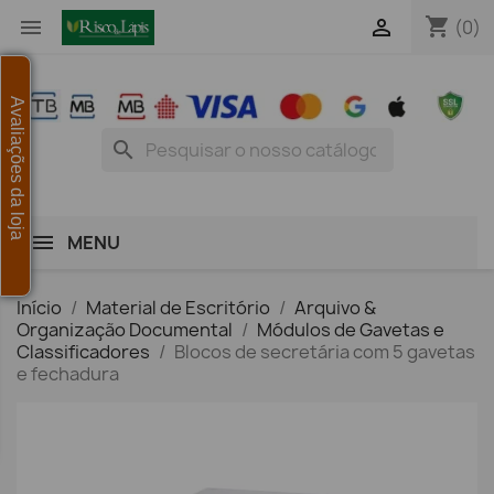
shopping_cart


(0)
Avaliações da loja
search
MENU
Início
Material de Escritório
Arquivo &
Organização Documental
Módulos de Gavetas e
Classificadores
Blocos de secretária com 5 gavetas
e fechadura