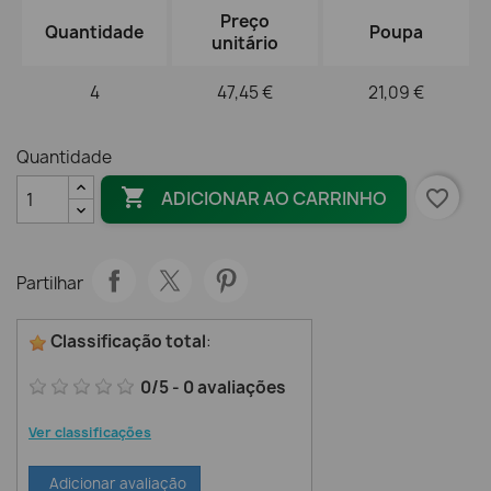
Preço
Quantidade
Poupa
unitário
4
47,45 €
21,09 €
Quantidade

favorite_border
ADICIONAR AO CARRINHO
Partilhar
Classificação total
:
0
/
5
-
0
avaliações
Ver classificações
Adicionar avaliação