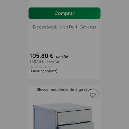
Comprar
Blocos Modulares De 11 Gavetas
105,80 €
sem IVA
130,13 €
com IVA
0 Avaliação(ões)
favorite_border