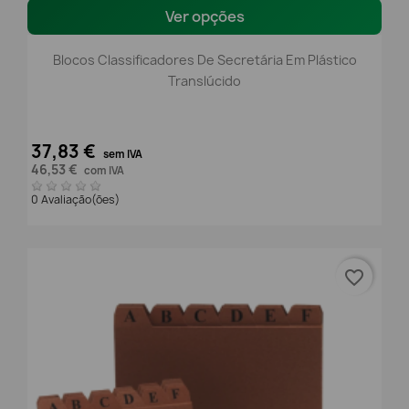
Ver opções
Blocos Classificadores De Secretária Em Plástico
Translúcido
37,83 €
sem IVA
46,53 €
com IVA
0 Avaliação(ões)
favorite_border