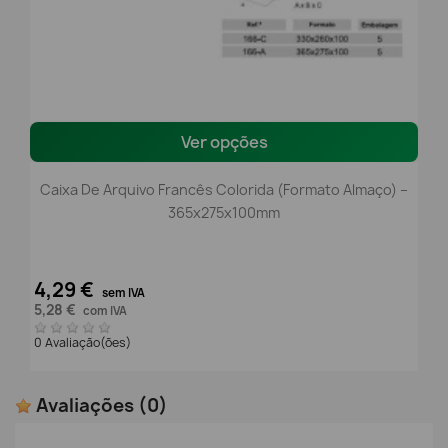
Ver opções
Caixa De Arquivo Francês Colorida (Formato Almaço) –
365x275x100mm
4,29 €
sem IVA
5,28 €
com IVA
0 Avaliação(ões)
Avaliações
(0)