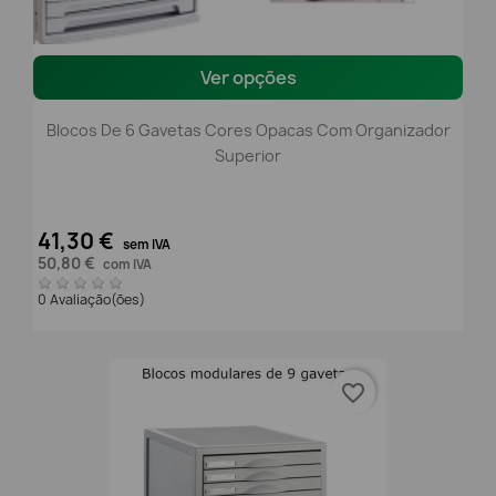
Ver opções
Blocos De 6 Gavetas Cores Opacas Com Organizador
Superior
41,30 €
sem IVA
50,80 €
com IVA
0 Avaliação(ões)
favorite_border