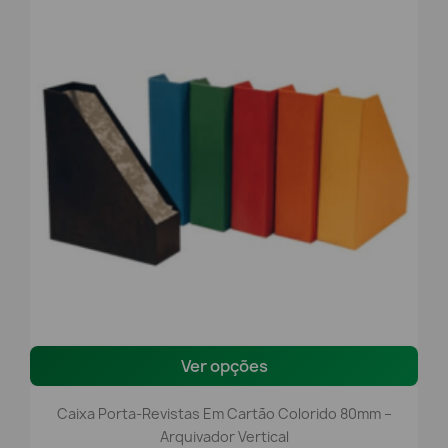
Ver opções
Caixa Porta-Revistas Em Cartão Colorido 80mm –
Arquivador Vertical