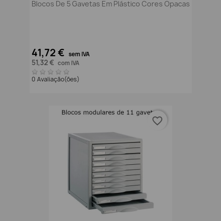
Blocos De 5 Gavetas Em Plástico Cores Opacas
41,72 €
sem IVA
51,32 €
com IVA
0 Avaliação(ões)
favorite_border