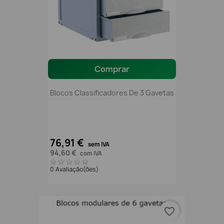
Comprar
Blocos Classificadores De 3 Gavetas
76,91 €
sem IVA
94,60 €
com IVA
0 Avaliação(ões)
favorite_border