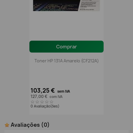
Comprar
Toner HP 131A Amarelo (CF212A)
103,25 €
sem IVA
127,00 €
com IVA
0 Avaliação(ões)
Avaliações
(0)