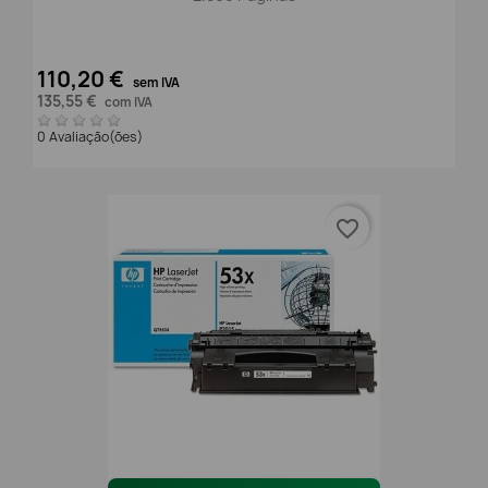
110,20 €
sem IVA
135,55 €
com IVA
0 Avaliação(ões)
favorite_border