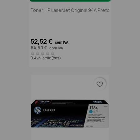
Toner HP LaserJet Original 94A Preto
52,52 €
sem IVA
64,60 €
com IVA
0 Avaliação(ões)
favorite_border