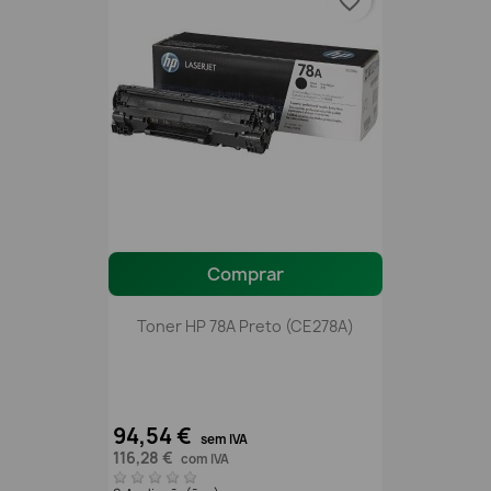
favorite_border
Comprar
Toner HP 78A Preto (CE278A)
94,54 €
sem IVA
116,28 €
com IVA