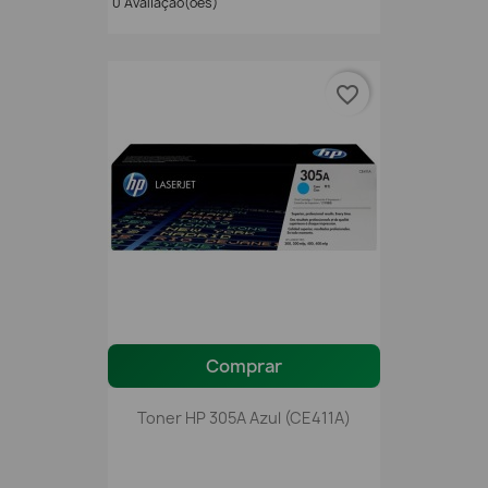
0 Avaliação(ões)
favorite_border
Comprar
Toner HP 305A Azul (CE411A)