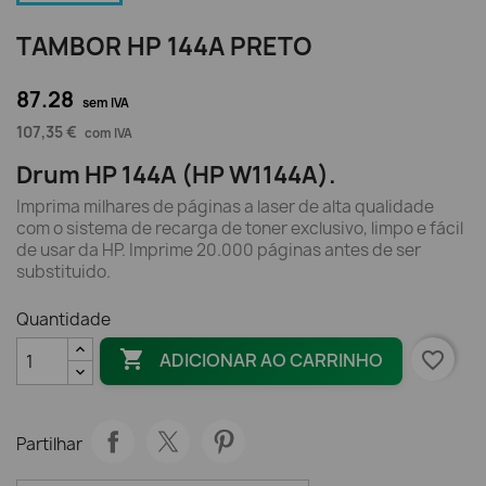
TAMBOR HP 144A PRETO
87.28
sem IVA
107,35 €
com IVA
Drum HP 144A (HP W1144A).
Imprima milhares de páginas a laser de alta qualidade
com o sistema de recarga de toner exclusivo, limpo e fácil
de usar da HP. Imprime 20.000 páginas antes de ser
substituido.
Quantidade

favorite_border
ADICIONAR AO CARRINHO
Partilhar