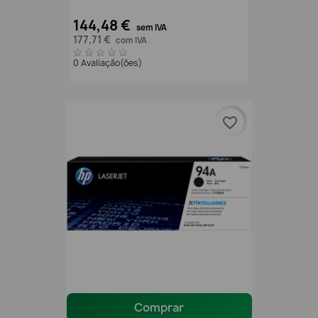
144,48 €
sem IVA
177,71 €
com IVA
0 Avaliação(ões)
favorite_border
Comprar