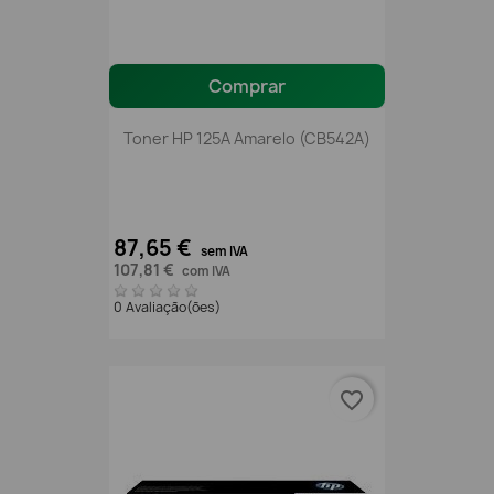
Comprar
Toner HP 125A Amarelo (CB542A)
87,65 €
sem IVA
107,81 €
com IVA
0 Avaliação(ões)
favorite_border