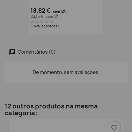
18,82 €
sem IVA
23,15 €
com IVA
0 Avaliação(ões)
Comentários (0)
De momento, sem avaliações.
12 outros produtos na mesma
categoria:
favorite_border