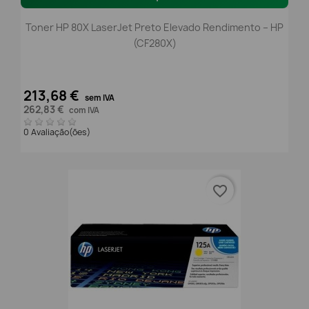
Toner HP 80X LaserJet Preto Elevado Rendimento – HP
(CF280X)
213,68 €
sem IVA
262,83 €
com IVA
0 Avaliação(ões)
favorite_border