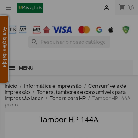
shopping_cart


(0)
Avaliações da loja
search
MENU
Início
Informática e Impressão
Consumíveis de
Impressão
Toners, tambores e consumíveis para
Impressão laser
Toners para HP
Tambor HP 144A
preto