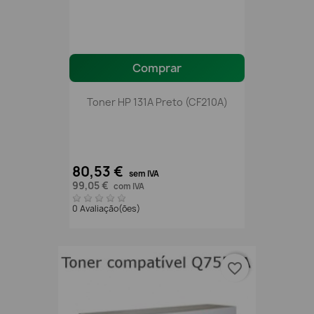
Comprar
Toner HP 131A Preto (CF210A)
80,53 €
sem IVA
99,05 €
com IVA
0 Avaliação(ões)
favorite_border