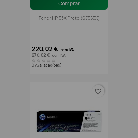
Comprar
Toner HP 53X Preto (Q7553X)
220,02 €
sem IVA
270,62 €
com IVA
0 Avaliação(ões)
favorite_border