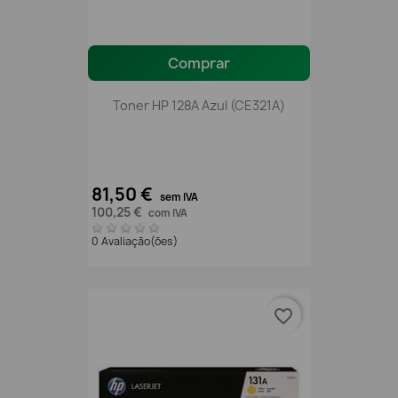
Comprar
Toner HP 128A Azul (CE321A)
81,50 €
sem IVA
100,25 €
com IVA
0 Avaliação(ões)
favorite_border