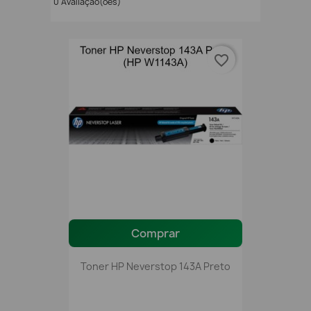
0 Avaliação(ões)
favorite_border
Comprar
Toner HP Neverstop 143A Preto