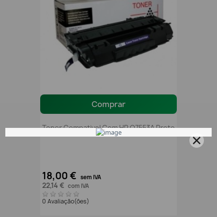
Comprar
Toner Compativel Com HP Q7553A Preto
18,00 €
sem IVA
22,14 €
com IVA
0 Avaliação(ões)