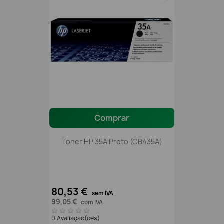
Comprar
Toner HP 35A Preto (CB435A)
80,53 €
sem IVA
99,05 €
com IVA
0 Avaliação(ões)