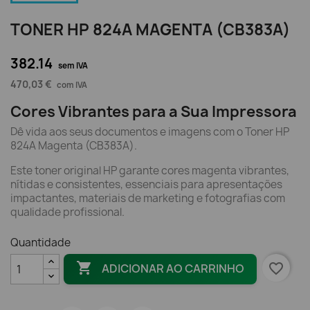
TONER HP 824A MAGENTA (CB383A)
382.14
sem IVA
470,03 €
com IVA
Cores Vibrantes para a Sua Impressora
Dê vida aos seus documentos e imagens com o Toner HP
824A Magenta (CB383A).
Este toner original HP garante cores magenta vibrantes,
nítidas e consistentes, essenciais para apresentações
impactantes, materiais de marketing e fotografias com
qualidade profissional.
Quantidade

favorite_border
ADICIONAR AO CARRINHO