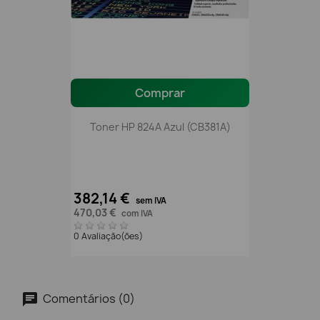
Comprar
Toner HP 824A Azul (CB381A)
382,14 €
sem IVA
470,03 €
com IVA
0 Avaliação(ões)
Comentários (0)