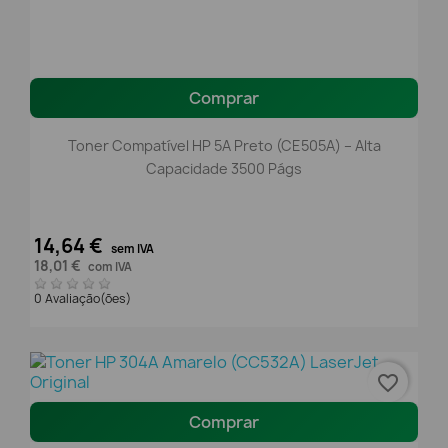
Comprar
Toner Compatível HP 5A Preto (CE505A) – Alta
Capacidade 3500 Págs
14,64 €
sem IVA
18,01 €
com IVA
0 Avaliação(ões)
favorite_border
Comprar