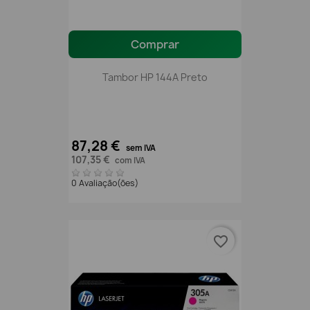
Comprar
Tambor HP 144A Preto
87,28 €
sem IVA
107,35 €
com IVA
0 Avaliação(ões)
favorite_border