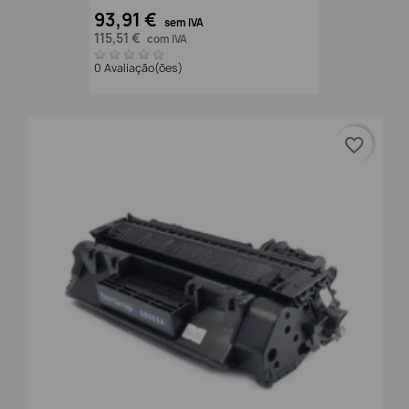
93,91 €
sem IVA
115,51 €
com IVA
0 Avaliação(ões)
favorite_border