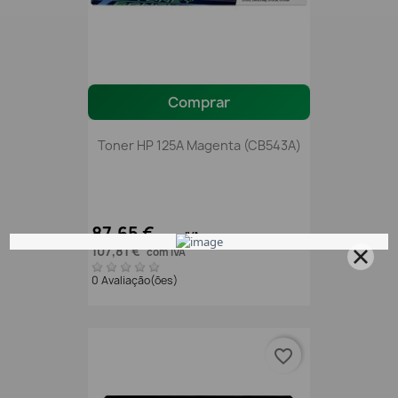
Comprar
Toner HP 125A Magenta (CB543A)
87,65 €
sem IVA
107,81 €
com IVA
0 Avaliação(ões)
favorite_border