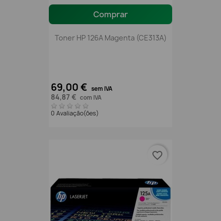
Comprar
Toner HP 126A Magenta (CE313A)
69,00 €
sem IVA
84,87 €
com IVA
0 Avaliação(ões)
favorite_border