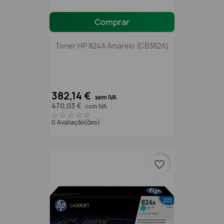
Comprar
Toner HP 824A Amarelo (CB382A)
382,14 €
sem IVA
470,03 €
com IVA
0 Avaliação(ões)
favorite_border