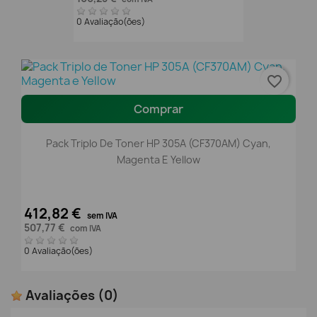
0 Avaliação(ões)
favorite_border
Comprar
Pack Triplo De Toner HP 305A (CF370AM) Cyan,
Magenta E Yellow
412,82 €
sem IVA
507,77 €
com IVA
0 Avaliação(ões)
Avaliações
(0)