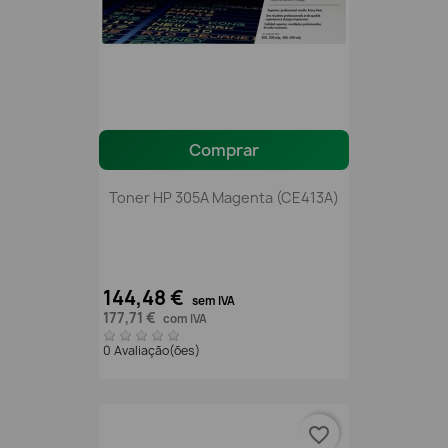
Comprar
Toner HP 305A Magenta (CE413A)
144,48 €
sem IVA
177,71 €
com IVA
0 Avaliação(ões)
favorite_border