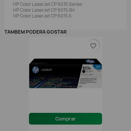
HP Color LaserJet CP 6015 Series
HP Color LaserJet CP 6015 XH
HP Color LaserJet CP 6015 X
TAMBÉM PODERÁ GOSTAR
favorite_border
Comprar