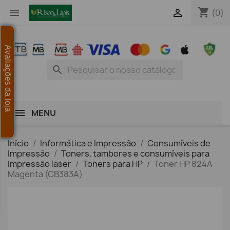
shopping_cart


(0)
Avaliações da loja
search
MENU
Início
Informática e Impressão
Consumíveis de
Impressão
Toners, tambores e consumíveis para
Impressão laser
Toners para HP
Toner HP 824A
Magenta (CB383A)