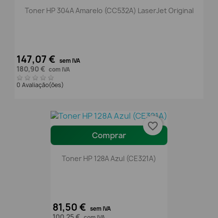
Toner HP 304A Amarelo (CC532A) LaserJet Original
147,07 €
sem IVA
180,90 €
com IVA
0 Avaliação(ões)
favorite_border
Comprar
Toner HP 128A Azul (CE321A)
81,50 €
sem IVA
100,25 €
com IVA