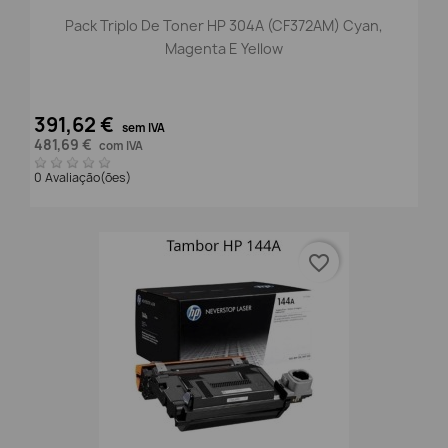
Pack Triplo De Toner HP 304A (CF372AM) Cyan,
Magenta E Yellow
391,62 €
sem IVA
481,69 €
com IVA
0 Avaliação(ões)
favorite_border