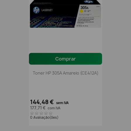
Comprar
Toner HP 305A Amarelo (CE412A)
144,48 €
sem IVA
177,71 €
com IVA
0 Avaliação(ões)