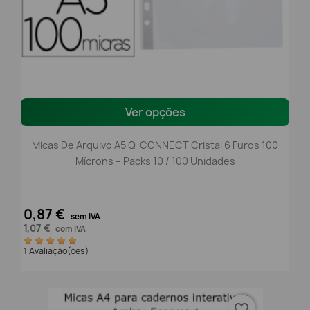
Ver opções
Micas De Arquivo A5 Q-CONNECT Cristal 6 Furos 100
Mícrons – Packs 10 / 100 Unidades
0,87 €
sem IVA
1,07 €
com IVA
1 Avaliação(ões)
favorite_border