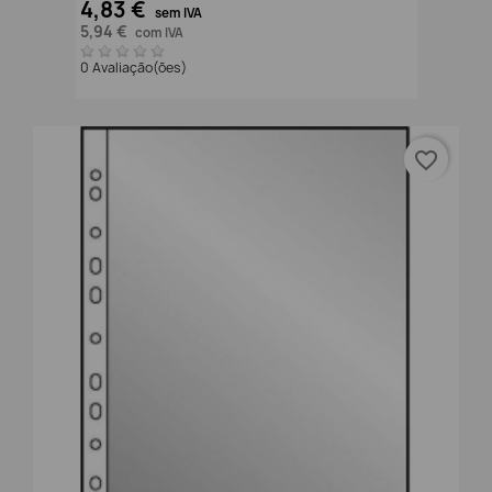
4,83 €
sem IVA
5,94 €
com IVA
0 Avaliação(ões)
favorite_border