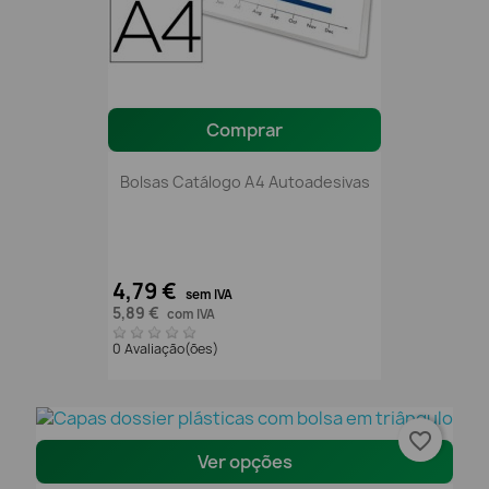
Comprar
Bolsas Catálogo A4 Autoadesivas
4,79 €
sem IVA
5,89 €
com IVA
0 Avaliação(ões)
favorite_border
Ver opções