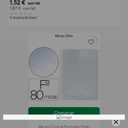
1,52 €
sem IVA
1,87 €
com IVA
0 Avaliação(ões)
favorite_border
Comprar
Micas Cristal Formato Fólio