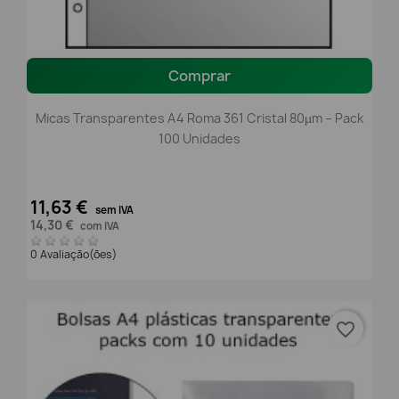
Comprar
Micas Transparentes A4 Roma 361 Cristal 80µm – Pack
100 Unidades
11,63 €
sem IVA
14,30 €
com IVA
0 Avaliação(ões)
favorite_border