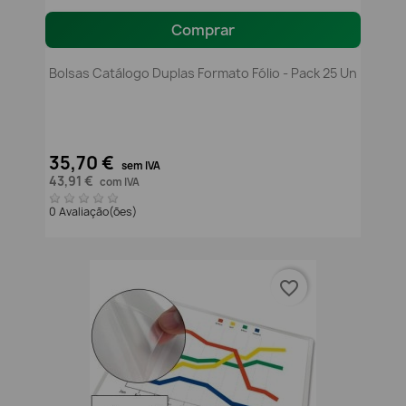
Comprar
Bolsas Catálogo Duplas Formato Fólio - Pack 25 Un
35,70 €
sem IVA
43,91 €
com IVA
0 Avaliação(ões)
favorite_border