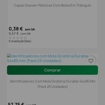
Capas Dossier Plásticas Com Bolsa Em Triângulo
0,38 €
sem IVA
0,47 €
com IVA
0 Avaliação(ões)
favorite_border
Comprar
Identificadores Com Mola Giratória Durable 54x85 Mm
(Pack 25 Unidades)
57,75 €