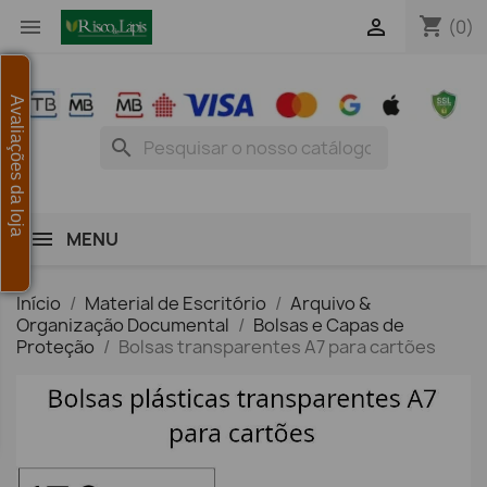
shopping_cart


(0)
Avaliações da loja
search
MENU
Início
Material de Escritório
Arquivo &
Organização Documental
Bolsas e Capas de
Proteção
Bolsas transparentes A7 para cartões