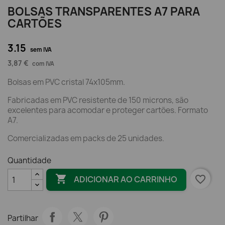
BOLSAS TRANSPARENTES A7 PARA
CARTÕES
3.15
sem IVA
3,87 €
com IVA
Bolsas em PVC cristal 74x105mm.
Fabricadas em PVC resistente de 150 microns, são
excelentes para acomodar e proteger cartões. Formato
A7.
Comercializadas em packs de 25 unidades.
Quantidade

favorite_border
ADICIONAR AO CARRINHO
Partilhar