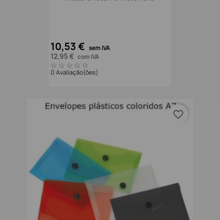
10,53 €
sem IVA
12,95 €
com IVA
0 Avaliação(ões)
favorite_border