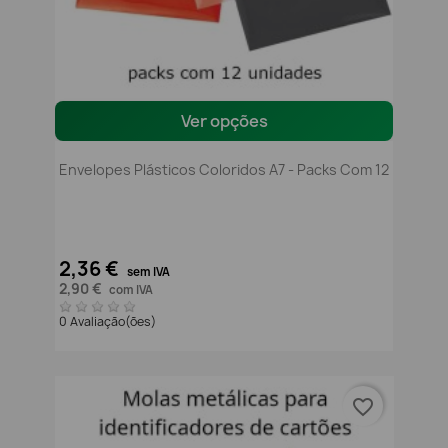
Ver opções
Envelopes Plásticos Coloridos A7 - Packs Com 12
2,36 €
sem IVA
2,90 €
com IVA
0 Avaliação(ões)
favorite_border