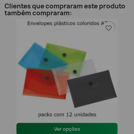
Clientes que compraram este produto
também compraram:
favorite_border
Ver opções