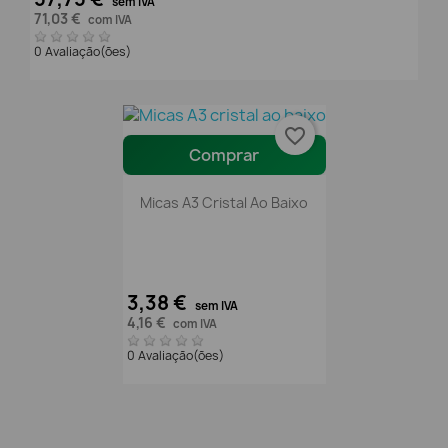
sem IVA
71,03 €
com IVA
0 Avaliação(ões)
favorite_border
Comprar
Micas A3 Cristal Ao Baixo
3,38 €
sem IVA
4,16 €
com IVA
0 Avaliação(ões)