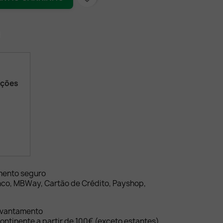
ações
mento seguro
nco, MBWay, Cartão de Crédito, Payshop,
evantamento
ontinente a partir de 100€ (exceto estantes)