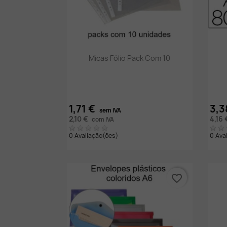
Vista rápida

Micas Fólio Pack Com 10
1,71 €
3,3
sem IVA
2,10 €
4,16
com IVA
0 Avaliação(ões)
0 Ava
favorite_border