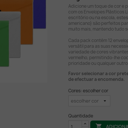
Adicione um toque de cor e 
com os Envelopes Plásticos L
escritório ou na escola, est
americano) são perfeitos pa
muito mais, mantendo tudo se
Cada pack contém 12 envelo
versátil para as suas neces
variedade de cores vibrantes
vermelho, permitindo-lhe co
prioridade ou qualquer outro 
Favor selecionar a cor pret
de efectuar a encomenda.
Cores: escolher cor
Quantidade

ADICION