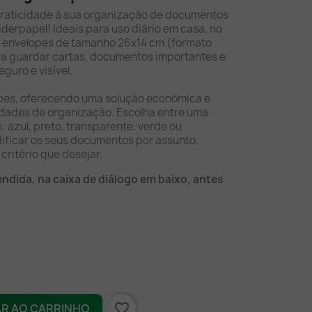
praticidade à sua organização de documentos
iderpapel! Ideais para uso diário em casa, no
es envelopes de tamanho 26x14 cm (formato
ra guardar cartas, documentos importantes e
guro e visível.
pes, oferecendo uma solução económica e
sidades de organização. Escolha entre uma
: azul, preto, transparente, verde ou
dificar os seus documentos por assunto,
critério que desejar.
endida, na caixa de diálogo em baixo, antes
favorite_border
AR AO CARRINHO