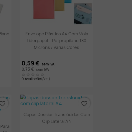
Vista rápida

Plano
Envelope Plástico A4 Com Mola
Liderpapel – Polipropileno 180
Microns / Várias Cores
0,59 €
sem IVA
0,73 €
com IVA
0 Avaliação(ões)
vorite_border
favorite_border
Vista rápida

Capas Dossier Translúcidas Com
Clip Lateral A4
 Para