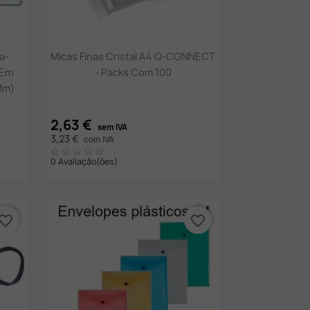
Vista rápida

a-
Micas Finas Cristal A4 Q-CONNECT
 Em
- Packs Com 100
Mm)
2,63 €
sem IVA
3,23 €
com IVA
0 Avaliação(ões)
vorite_border
favorite_border