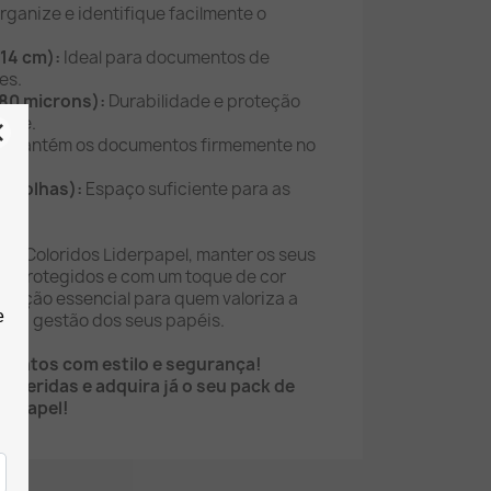
ganize e identifique facilmente o
14 cm):
Ideal para documentos de
es.
180 microns):
Durabilidade e proteção
dade.
:
Mantém os documentos firmemente no
0 folhas):
Espaço suficiente para as
os Coloridos Liderpapel, manter os seus
, protegidos e com um toque de cor
solução essencial para quem valoriza a
ia na gestão dos seus papéis.
mentos com estilo e segurança!
referidas e adquira já o seu pack de
derpapel!