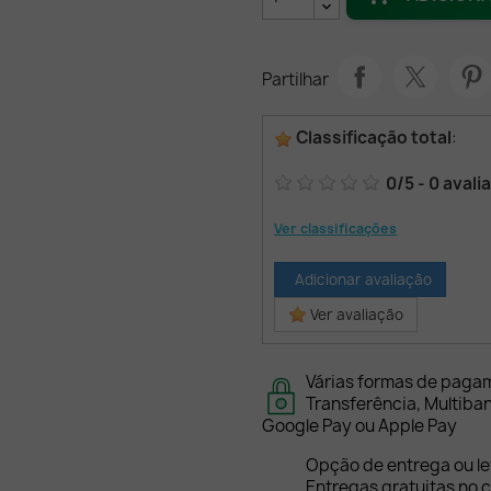
Partilhar
Classificação total
:
0
/
5
-
0
avali
Ver classificações
Adicionar avaliação
Ver avaliação
Várias formas de paga
Transferência, Multiba
Google Pay ou Apple Pay
Opção de entrega ou l
Entregas gratuitas no c