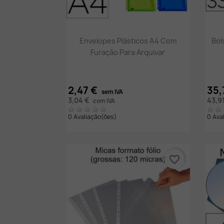
Vista rápida

Envelopes Plásticos A4 Com
Bol
Furação Para Arquivar
2,47 €
35,
sem IVA
3,04 €
43,9
com IVA
0 Avaliação(ões)
0 Ava
favorite_border