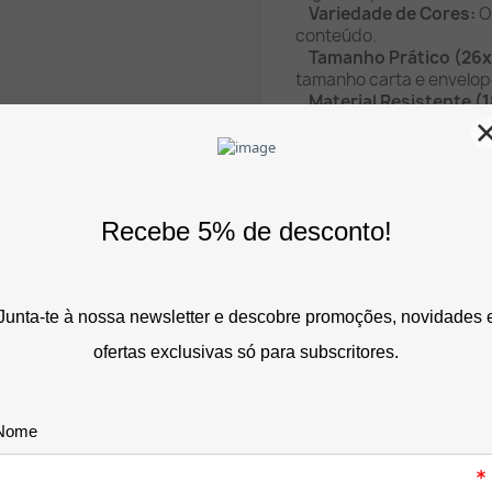
Variedade de Cores:
Or
conteúdo.
Tamanho Prático (26x
tamanho carta e envelop
Material Resistente (
contra desgaste e humi
Fecho de Mola Seguro
lugar.
Boa Capacidade (até 5
suas necessidades.
Com os Envelopes Plástic
documentos organizados
nunca foi tão fácil. Uma 
praticidade e a eficiênc
Organize os seus docu
Escolha as suas cores p
Envelopes Plásticos Li