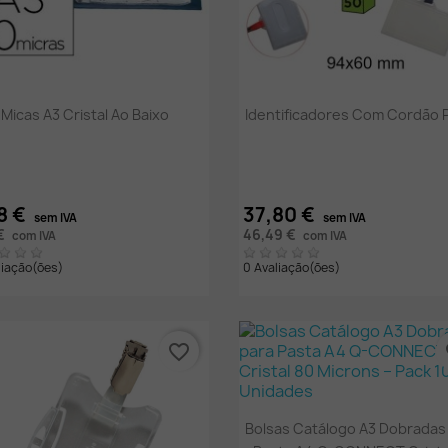
Vista rápida
Vista rápida


Micas A3 Cristal Ao Baixo
Identificadores Com Cordão 
8 €
37,80 €
sem IVA
sem IVA
 €
46,49 €
com IVA
com IVA
liação(ões)
0 Avaliação(ões)
favorite_border
fa
Vista rápida

Bolsas Catálogo A3 Dobradas