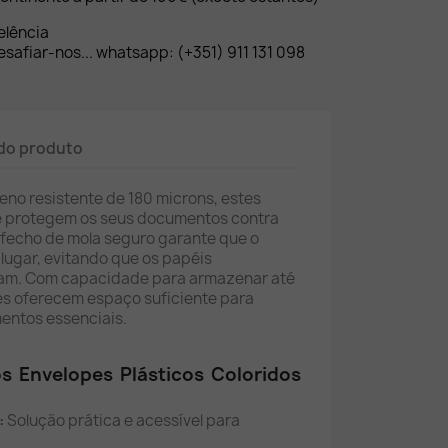
elência
safiar-nos... whatsapp: (+351) 911 131 098
do produto
eno resistente de 180 microns, estes
e protegem os seus documentos contra
fecho de mola seguro garante que o
ugar, evitando que os papéis
am. Com capacidade para armazenar até
pes oferecem espaço suficiente para
entos essenciais.
s Envelopes Plásticos Coloridos
:
Solução prática e acessível para