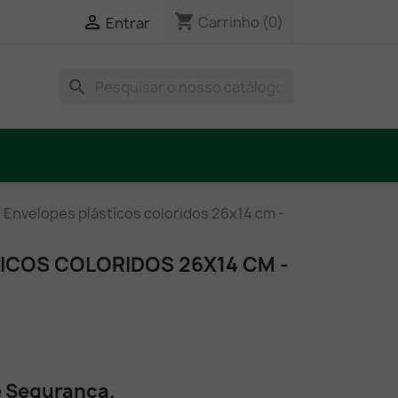
shopping_cart

Carrinho
(0)
Entrar
search
Envelopes plásticos coloridos 26x14 cm -
ICOS COLORIDOS 26X14 CM -
e Segurança.