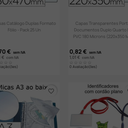
Vista rápida
Vista rápida


sas Catálogo Duplas Formato
Capas Transparentes Port
Fólio - Pack 25 Un
Documentos Duplo Quarto
PVC 180 Microns (220x350 
70 €
0,82 €
sem IVA
sem IVA
1 €
1,01 €
com IVA
com IVA
liação(ões)
0 Avaliação(ões)
favorite_border
fa