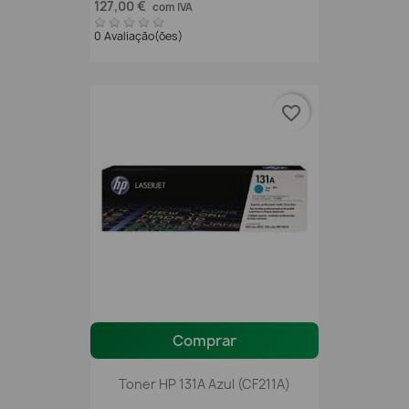
127,00 €
com IVA
0 Avaliação(ões)
favorite_border
Comprar
Toner HP 131A Azul (CF211A)