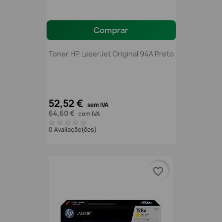
Comprar
Toner HP LaserJet Original 94A Preto
52,52 €
sem IVA
64,60 €
com IVA
0 Avaliação(ões)
favorite_border