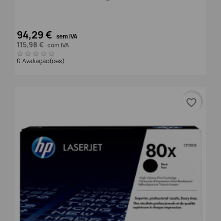
94,29 €
sem IVA
115,98 €
com IVA
0 Avaliação(ões)
favorite_border