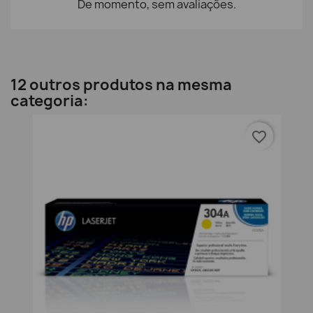
De momento, sem avaliações.
12 outros produtos na mesma
categoria:
favorite_border