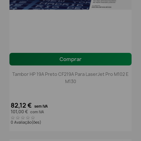
Comprar
Tambor HP 19A Preto CF219A Para LaserJet Pro M102 E
M130
82,12 €
sem IVA
101,00 €
com IVA
0 Avaliação(ões)