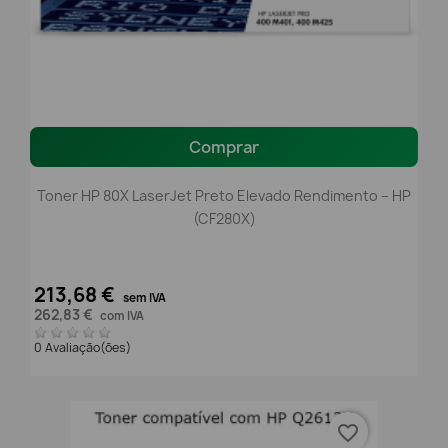
Comprar
Toner HP 80X LaserJet Preto Elevado Rendimento – HP
(CF280X)
213,68 €
sem IVA
262,83 €
com IVA
0 Avaliação(ões)
favorite_border