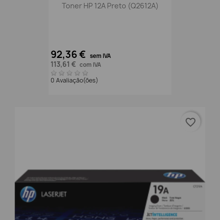
Toner HP 12A Preto (Q2612A)
92,36 €
sem IVA
113,61 €
com IVA
0 Avaliação(ões)
favorite_border