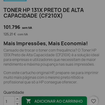
TONER HP 131X PRETO DE ALTA
CAPACIDADE (CF210X)
101.796
sem IVA
125,21 €
com IVA
Mais Impressões, Mais Economia!
Cansado de trocar o toner com frequência? O Toner HP
131X Preto de Alta Capacidade (CF210X) é a solução ideal
para empresas e utilizadores que necessitam de maior
rendimento e máxima poupança nas suas impressões.
Com este cartucho original HP, prepare-se para imprimir
muito mais páginas com o mesmo preto nítido e
profissional que só a HP consegue oferecer.
Quantidade

favorite_border
ADICIONAR AO CARRINHO