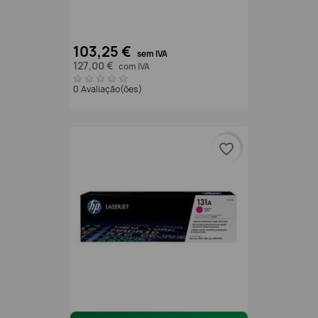
103,25 €
sem IVA
127,00 €
com IVA
0 Avaliação(ões)
favorite_border