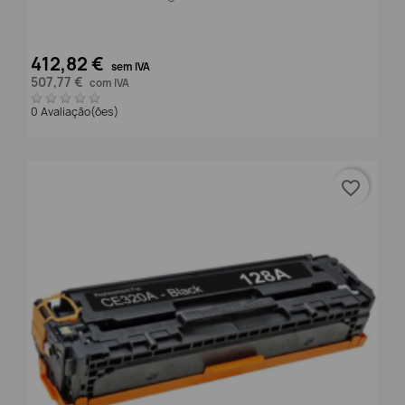
412,82 €
sem IVA
507,77 €
com IVA
0 Avaliação(ões)
favorite_border