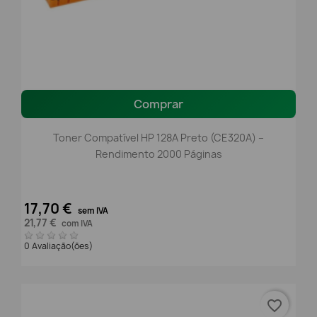
Comprar
Toner Compatível HP 128A Preto (CE320A) –
Rendimento 2000 Páginas
17,70 €
sem IVA
21,77 €
com IVA
0 Avaliação(ões)
favorite_border