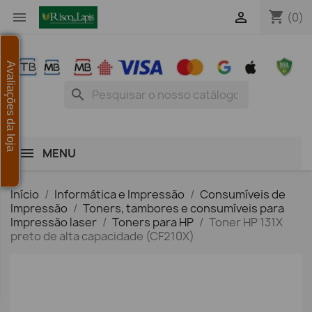
shopping_cart


(0)
Avaliações da loja
search
MENU
Início
Informática e Impressão
Consumíveis de
Impressão
Toners, tambores e consumíveis para
Impressão laser
Toners para HP
Toner HP 131X
preto de alta capacidade (CF210X)