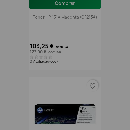
Comprar
Toner HP 131A Magenta (CF213A)
103,25 €
sem IVA
127,00 €
com IVA
0 Avaliação(ões)
favorite_border