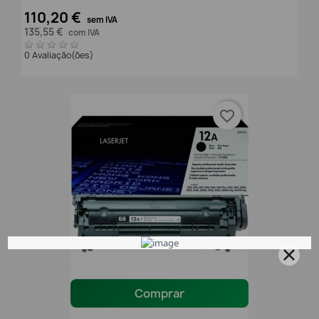
110,20 €
sem IVA
135,55 €
com IVA
0 Avaliação(ões)
favorite_border
Comprar