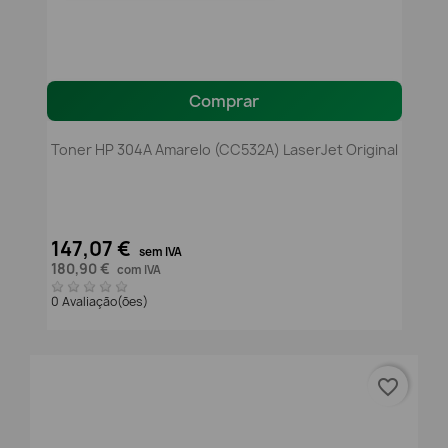
Comprar
Toner HP 304A Amarelo (CC532A) LaserJet Original
147,07 €
sem IVA
180,90 €
com IVA
0 Avaliação(ões)
favorite_border