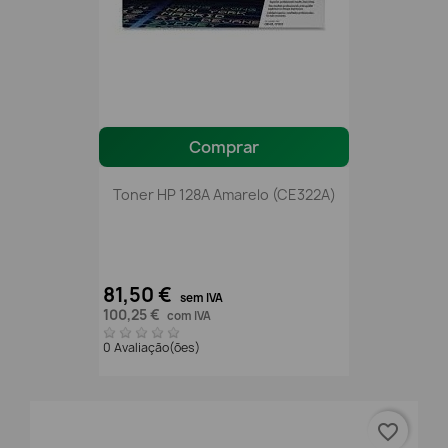
Comprar
Toner HP 128A Amarelo (CE322A)
81,50 €
sem IVA
100,25 €
com IVA
0 Avaliação(ões)
favorite_border