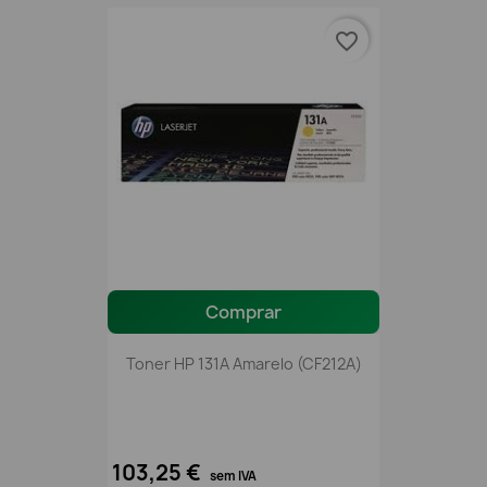
favorite_border
Comprar
Toner HP 131A Amarelo (CF212A)
103,25 €
sem IVA