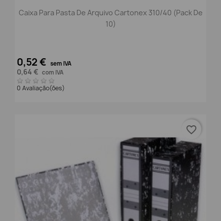
Caixa Para Pasta De Arquivo Cartonex 310/40 (Pack De
10)
0,52 €
sem IVA
0,64 €
com IVA
0 Avaliação(ões)
favorite_border