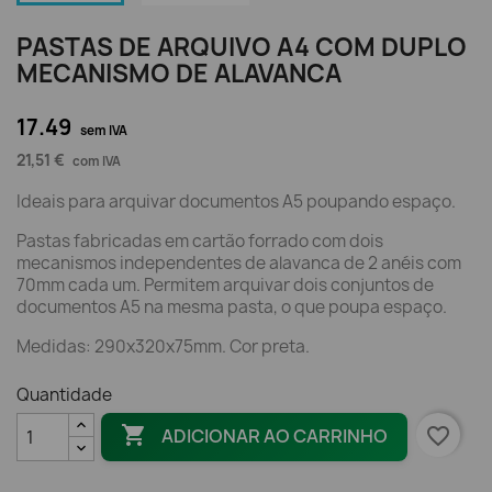
PASTAS DE ARQUIVO A4 COM DUPLO
MECANISMO DE ALAVANCA
17.49
sem IVA
21,51 €
com IVA
Ideais para arquivar documentos A5 poupando espaço.
Pastas fabricadas em cartão forrado com dois
mecanismos independentes de alavanca de 2 anéis com
70mm cada um. Permitem arquivar dois conjuntos de
documentos A5 na mesma pasta, o que poupa espaço.
Medidas: 290x320x75mm. Cor preta.
Quantidade

favorite_border
ADICIONAR AO CARRINHO