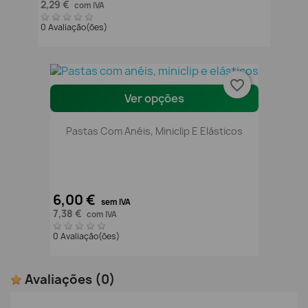
2,29 €
com IVA
0 Avaliação(ões)
favorite_border
Ver opções
Pastas Com Anéis, Miniclip E Elásticos
6,00 €
sem IVA
7,38 €
com IVA
0 Avaliação(ões)
Avaliações
(0)