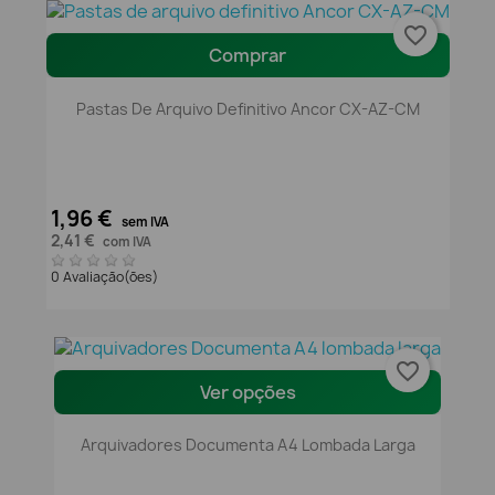
favorite_border
Comprar
Pastas De Arquivo Definitivo Ancor CX-AZ-CM
1,96 €
sem IVA
2,41 €
com IVA
0 Avaliação(ões)
favorite_border
Ver opções
Arquivadores Documenta A4 Lombada Larga