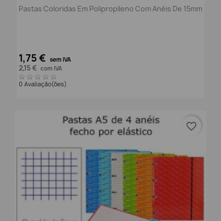
Pastas Coloridas Em Polipropileno Com Anéis De 15mm
1,75 €
sem IVA
2,15 €
com IVA
0 Avaliação(ões)
favorite_border