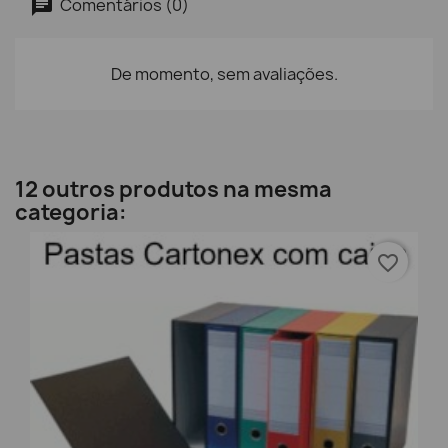
Comentários (0)
De momento, sem avaliações.
12 outros produtos na mesma
categoria:
favorite_border