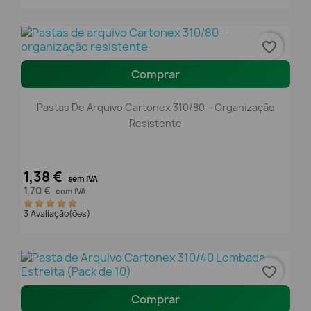
favorite_border
Comprar
Pastas De Arquivo Cartonex 310/80 – Organização
Resistente
1,38 €
sem IVA
1,70 €
com IVA
3 Avaliação(ões)
favorite_border
Comprar