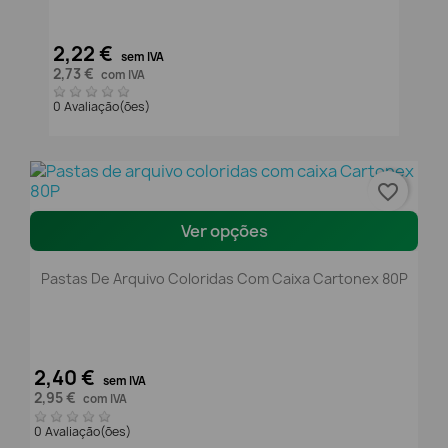
2,22 €
sem IVA
2,73 €
com IVA
0 Avaliação(ões)
favorite_border
Ver opções
Pastas De Arquivo Coloridas Com Caixa Cartonex 80P
2,40 €
sem IVA
2,95 €
com IVA
0 Avaliação(ões)