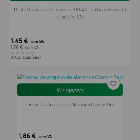
Pasta De Arquivo Cartonex 310/40 Lombada Estreita
(Pack De 10)
1,45 €
sem IVA
1,78 €
com IVA
0 Avaliação(ões)
favorite_border
Ver opções
Pastas De Arquivo De Alavanca Classic Red
1,86 €
sem IVA