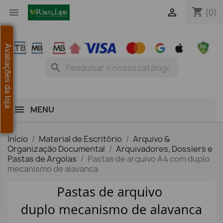
shopping_cart


(0)
Avaliações da loja
search
MENU
Início
Material de Escritório
Arquivo &
Organização Documental
Arquivadores, Dossiers e
Pastas de Argolas
Pastas de arquivo A4 com duplo
mecanismo de alavanca