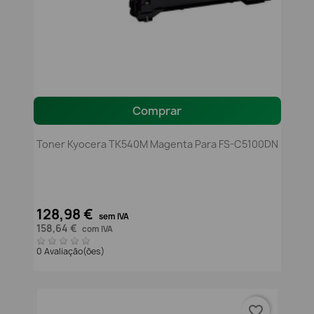
Comprar
Toner Kyocera TK540M Magenta Para FS-C5100DN
128,98 €
sem IVA
158,64 €
com IVA
0 Avaliação(ões)
favorite_border