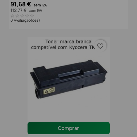
91,68 €
sem IVA
112,77 €
com IVA
0 Avaliação(ões)
favorite_border
Comprar