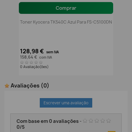
Comprar
Toner Kyocera TK540C Azul Para FS-C5100DN
128,98 €
sem IVA
158,64 €
com IVA
0 Avaliação(ões)
Avaliações
(0)
Escrever uma avaliação
Com base em
0
avaliações
-
0
/
5