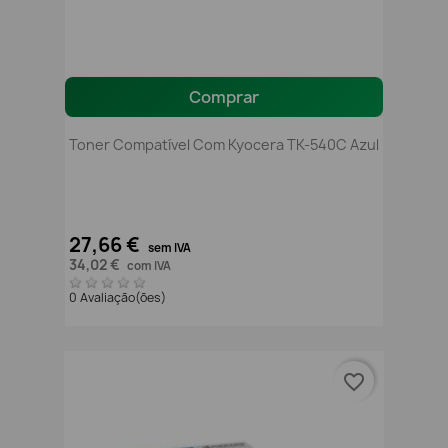
Comprar
Toner Compatível Com Kyocera TK-540C Azul
27,66 €
sem IVA
34,02 €
com IVA
0 Avaliação(ões)
favorite_border