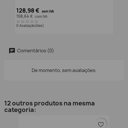
128,98 €
sem IVA
158,64 €
com IVA
0 Avaliação(ões)
Comentários (0)
De momento, sem avaliações.
12 outros produtos na mesma
categoria:
favorite_border