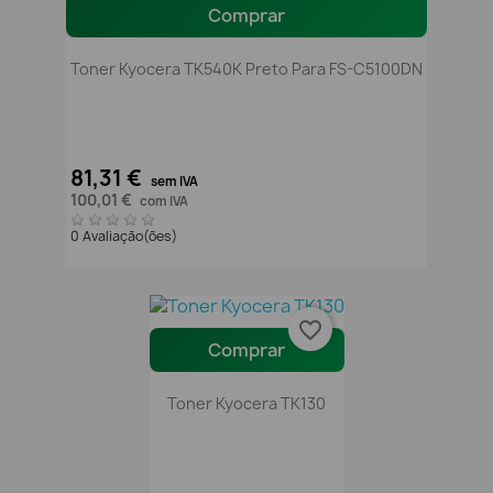
Comprar
Toner Kyocera TK540K Preto Para FS-C5100DN
81,31 €
sem IVA
100,01 €
com IVA
0 Avaliação(ões)
favorite_border
Comprar
Toner Kyocera TK130