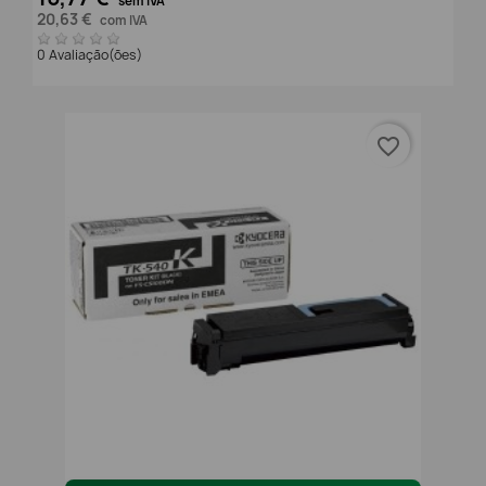
sem IVA
20,63 €
com IVA
0 Avaliação(ões)
favorite_border