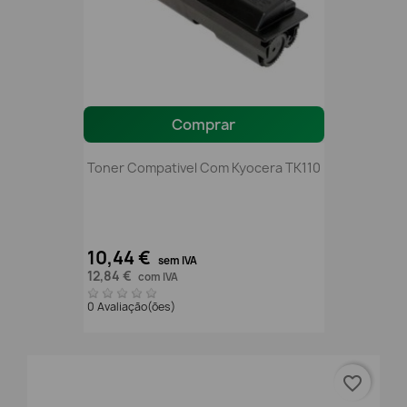
Comprar
Toner Compativel Com Kyocera TK110
10,44 €
sem IVA
12,84 €
com IVA
0 Avaliação(ões)
favorite_border