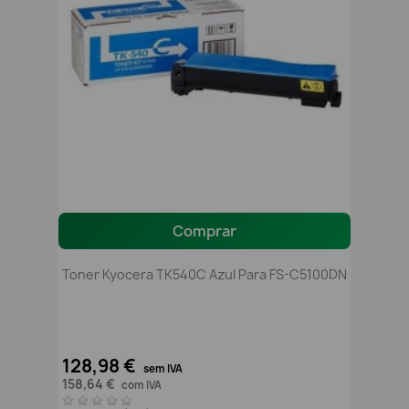
Comprar
Toner Kyocera TK540C Azul Para FS-C5100DN
128,98 €
sem IVA
158,64 €
com IVA