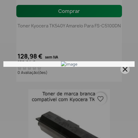
Comprar
Toner Kyocera TK540Y Amarelo Para FS-C5100DN
128,98 €
sem IVA
158,64 €
com IVA
0 Avaliação(ões)
favorite_border