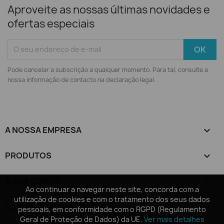
Aproveite as nossas últimas novidades e
ofertas especiais
Pode cancelar a subscrição a qualquer momento. Para tal, consulte a
nossa informação de contacto na declaração legal.
A NOSSA EMPRESA

PRODUTOS

A SUA CONTA

Ao continuar a navegar neste site, concorda com a
Ao continuar a navegar neste site, concorda com a
utilização de cookies e com o tratamento dos seus dados
utilização de cookies e com o tratamento dos seus dados
INFORMAÇÃO DA LOJA
keyboard_arrow_down
pessoais, em conformidade com o RGPD (Regulamento
pessoais, em conformidade com o RGPD (Regulamento
Geral de Proteção de Dados) da UE.
Geral de Proteção de Dados) da UE.
Ver mais detalhes
Ver mais detalhes