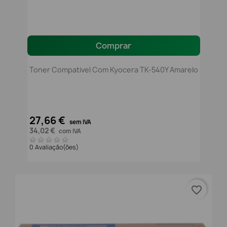
Comprar
Toner Compativel Com Kyocera TK-540Y Amarelo
27,66 €
sem IVA
34,02 €
com IVA
0 Avaliação(ões)
favorite_border