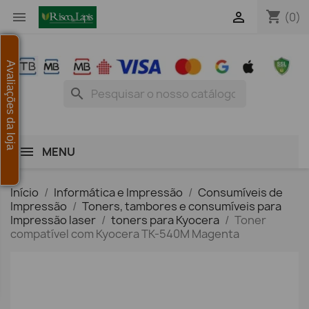
shopping_cart


(0)
Avaliações da loja
search
MENU
Início
Informática e Impressão
Consumíveis de
Impressão
Toners, tambores e consumíveis para
Impressão laser
toners para Kyocera
Toner
compatível com Kyocera TK-540M Magenta