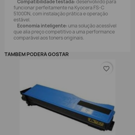
Compatibilidade testada:
desenvolvido para
funcionar perfeitamente na Kyocera FS-C
5100DN, com instalação prática e operação
estável.
Economia inteligente:
uma solução acessível
que alia preço competitivo a uma performance
comparável aos toners originais.
TAMBÉM PODERÁ GOSTAR
favorite_border