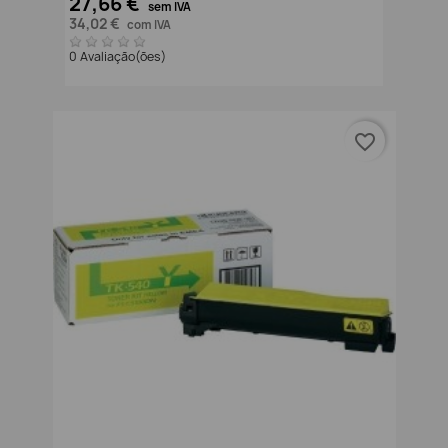
27,66 €
sem IVA
34,02 €
com IVA
0 Avaliação(ões)
favorite_border