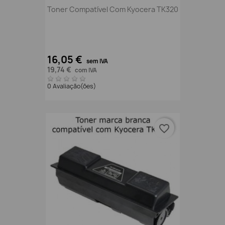
Toner Compatível Com Kyocera TK320
16,05 €
sem IVA
19,74 €
com IVA
0 Avaliação(ões)
favorite_border