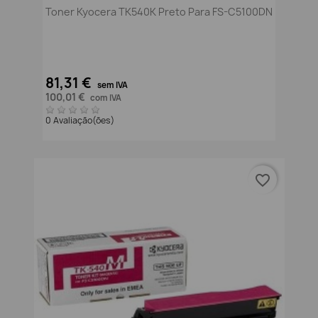
Toner Kyocera TK540K Preto Para FS-C5100DN
81,31 €
sem IVA
100,01 €
com IVA
0 Avaliação(ões)
favorite_border