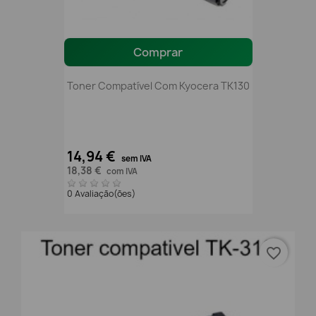
Comprar
Toner Compatível Com Kyocera TK130
14,94 €
sem IVA
18,38 €
com IVA
0 Avaliação(ões)
favorite_border