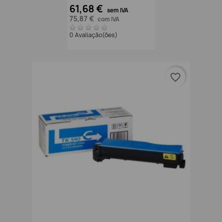
61,68 €
sem IVA
75,87 €
com IVA
0 Avaliação(ões)
favorite_border