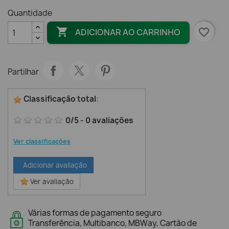
Quantidade

favorite_border
ADICIONAR AO CARRINHO
Partilhar
Classificação total
:
0
/
5
-
0
avaliações
Ver classificações
Adicionar avaliação
Ver avaliação
Várias formas de pagamento seguro
Transferência, Multibanco, MBWay, Cartão de