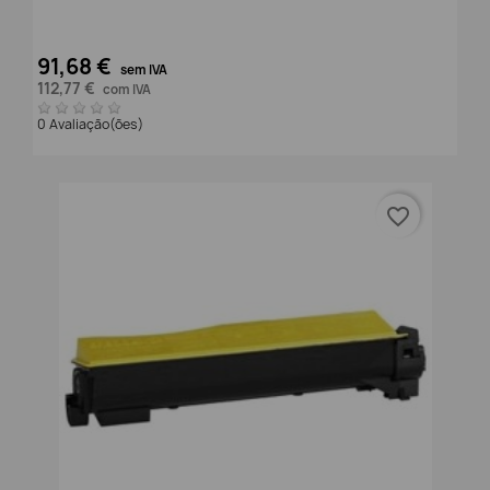
91,68 €
sem IVA
112,77 €
com IVA
0 Avaliação(ões)
favorite_border